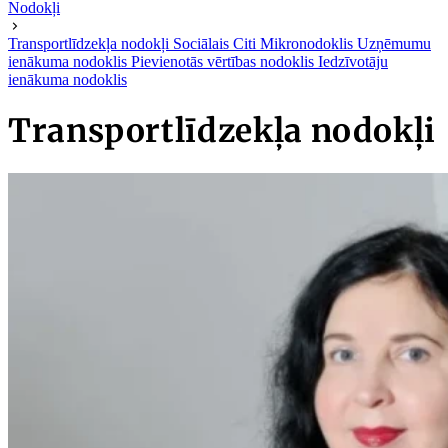
Nodokļi
Transportlīdzekļa nodokļi
Sociālais
Citi
Mikronodoklis
Uzņēmumu
ienākuma nodoklis
Pievienotās vērtības nodoklis
Iedzīvotāju
ienākuma nodoklis
Transportlīdzekļa nodokļi