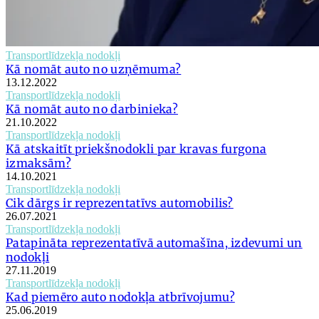
Transportlīdzekļa nodokļi
Kā nomāt auto no uzņēmuma?
13.12.2022
Transportlīdzekļa nodokļi
Kā nomāt auto no darbinieka?
21.10.2022
Transportlīdzekļa nodokļi
Kā atskaitīt priekšnodokli par kravas furgona
izmaksām?
14.10.2021
Transportlīdzekļa nodokļi
Cik dārgs ir reprezentatīvs automobilis?
26.07.2021
Transportlīdzekļa nodokļi
Patapināta reprezentatīvā automašīna, izdevumi un
nodokļi
27.11.2019
Transportlīdzekļa nodokļi
Kad piemēro auto nodokļa atbrīvojumu?
25.06.2019