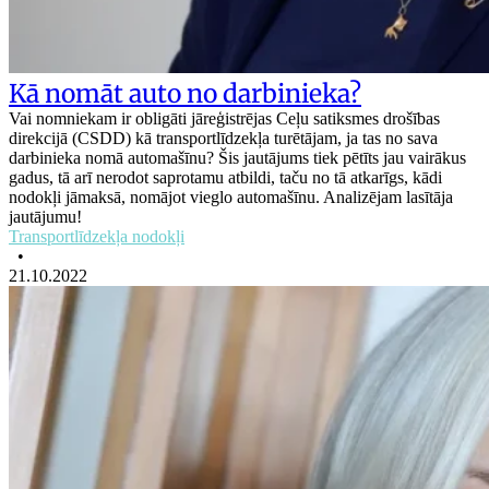
Kā nomāt auto no darbinieka?
Vai nomniekam ir obligāti jāreģistrējas Ceļu satiksmes drošības
direkcijā (CSDD) kā transportlīdzekļa turētājam, ja tas no sava
darbinieka nomā automašīnu? Šis jautājums tiek pētīts jau vairākus
gadus, tā arī nerodot saprotamu atbildi, taču no tā atkarīgs, kādi
nodokļi jāmaksā, nomājot vieglo automašīnu. Analizējam lasītāja
jautājumu!
Transportlīdzekļa nodokļi
•
21.10.2022