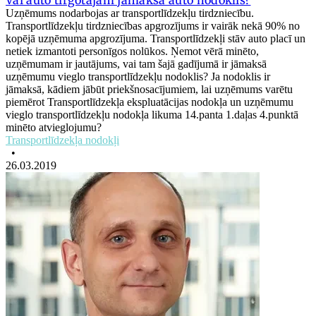
Vai auto tirgotājam jāmaksā auto nodoklis?
Uzņēmums nodarbojas ar transportlīdzekļu tirdzniecību.
Transportlīdzekļu tirdzniecības apgrozījums ir vairāk nekā 90% no
kopējā uzņēmuma apgrozījuma. Transportlīdzekļi stāv auto placī un
netiek izmantoti personīgos nolūkos. Ņemot vērā minēto,
uzņēmumam ir jautājums, vai tam šajā gadījumā ir jāmaksā
uzņēmumu vieglo transportlīdzekļu nodoklis? Ja nodoklis ir
jāmaksā, kādiem jābūt priekšnosacījumiem, lai uzņēmums varētu
piemērot Transportlīdzekļa ekspluatācijas nodokļa un uzņēmumu
vieglo transportlīdzekļu nodokļa likuma 14.panta 1.daļas 4.punktā
minēto atvieglojumu?
Transportlīdzekļa nodokļi
•
26.03.2019