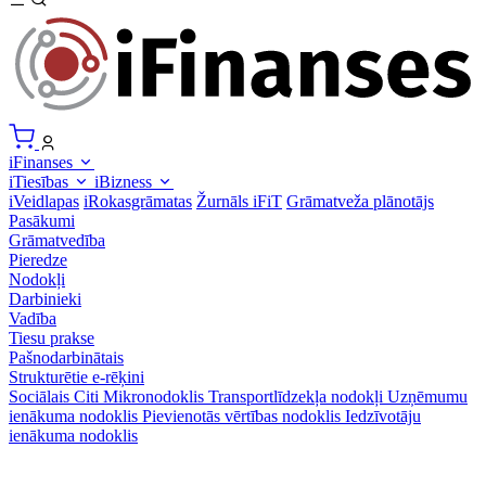
iFinanses
iTiesības
iBizness
iVeidlapas
iRokasgrāmatas
Žurnāls iFiT
Grāmatveža plānotājs
Pasākumi
Grāmatvedība
Pieredze
Nodokļi
Darbinieki
Vadība
Tiesu prakse
Pašnodarbinātais
Strukturētie e-rēķini
Sociālais
Citi
Mikronodoklis
Transportlīdzekļa nodokļi
Uzņēmumu
ienākuma nodoklis
Pievienotās vērtības nodoklis
Iedzīvotāju
ienākuma nodoklis