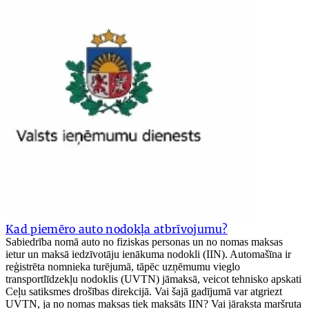
Kad piemēro auto nodokļa atbrīvojumu?
Sabiedrība nomā auto no fiziskas personas un no nomas maksas
ietur un maksā iedzīvotāju ienākuma nodokli (IIN). Automašīna ir
reģistrēta nomnieka turējumā, tāpēc uzņēmumu vieglo
transportlīdzekļu nodoklis (UVTN) jāmaksā, veicot tehnisko apskati
Ceļu satiksmes drošības direkcijā. Vai šajā gadījumā var atgriezt
UVTN, ja no nomas maksas tiek maksāts IIN? Vai jāraksta maršruta