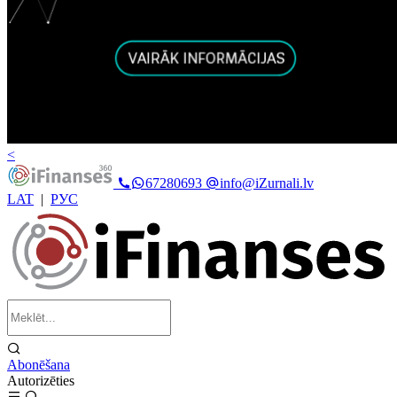
<
67280693
info@iZurnali.lv
LAT
|
РУС
Abonēšana
Autorizēties