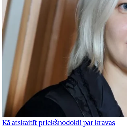
Kā atskaitīt priekšnodokli par kravas