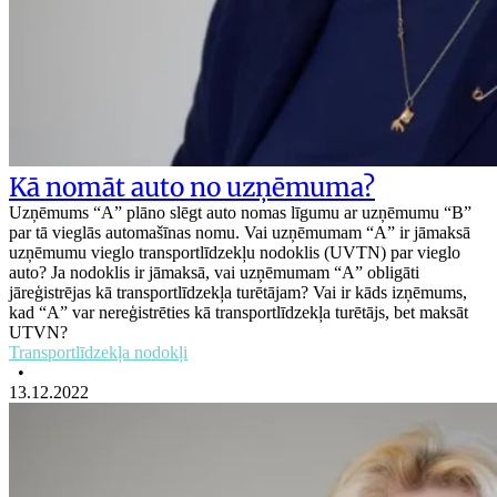
Kā nomāt auto no uzņēmuma?
Uzņēmums “A” plāno slēgt auto nomas līgumu ar uzņēmumu “B”
par tā vieglās automašīnas nomu. Vai uzņēmumam “A” ir jāmaksā
uzņēmumu vieglo transportlīdzekļu nodoklis (UVTN) par vieglo
auto? Ja nodoklis ir jāmaksā, vai uzņēmumam “A” obligāti
jāreģistrējas kā transportlīdzekļa turētājam? Vai ir kāds izņēmums,
kad “A” var nereģistrēties kā transportlīdzekļa turētājs, bet maksāt
UTVN?
Transportlīdzekļa nodokļi
•
13.12.2022