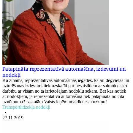
Patapināta reprezentatīvā automašīna, izdevumi un
nodokļi
Kā zināms, reprezentatīvas automašīnas iegādes, kā arī degvielas un
uzturēšanas izdevumi tiek uzskatīti par nesaistītiem ar saimniecisko
darbību ar visām no tā izrietošajām nodokļu sekām. Bet kas notiek
ar nodokļiem, ja reprezentatīva automašīna tiek patapināta no cita
uzņēmuma? Izskatām Valsts ieņēmuma dienesta uzziņu!
Transportlīdzekļa nodokļi
•
27.11.2019