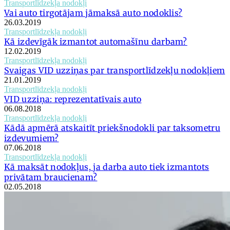
Transportlīdzekļa nodokļi
Vai auto tirgotājam jāmaksā auto nodoklis?
26.03.2019
Transportlīdzekļa nodokļi
Kā izdevīgāk izmantot automašīnu darbam?
12.02.2019
Transportlīdzekļa nodokļi
Svaigas VID uzziņas par transportlīdzekļu nodokļiem
21.01.2019
Transportlīdzekļa nodokļi
VID uzziņa: reprezentatīvais auto
06.08.2018
Transportlīdzekļa nodokļi
Kādā apmērā atskaitīt priekšnodokli par taksometru
izdevumiem?
07.06.2018
Transportlīdzekļa nodokļi
Kā maksāt nodokļus, ja darba auto tiek izmantots
privātam braucienam?
02.05.2018