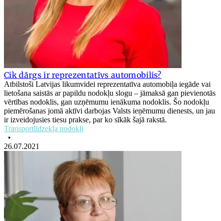
Cik dārgs ir reprezentatīvs automobilis?
Atbilstoši Latvijas likumvidei reprezentatīva automobiļa iegāde vai
lietošana saistās ar papildu nodokļu slogu – jāmaksā gan pievienotās
vērtības nodoklis, gan uzņēmumu ienākuma nodoklis. Šo nodokļu
piemērošanas jomā aktīvi darbojas Valsts ieņēmumu dienests, un jau
ir izveidojusies tiesu prakse, par ko sīkāk šajā rakstā.
Transportlīdzekļa nodokļi
•
26.07.2021