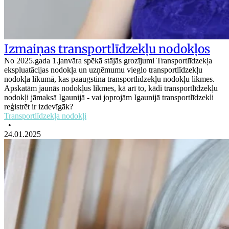
Izmaiņas transportlīdzekļu nodokļos
No 2025.gada 1.janvāra spēkā stājās grozījumi Transportlīdzekļa
ekspluatācijas nodokļa un uzņēmumu vieglo transportlīdzekļu
nodokļa likumā, kas paaugstina transportlīdzekļu nodokļu likmes.
Apskatām jaunās nodokļus likmes, kā arī to, kādi transportlīdzekļu
nodokļi jāmaksā Igaunijā - vai joprojām Igaunijā transportlīdzekli
reģistrēt ir izdevīgāk?
Transportlīdzekļa nodokļi
•
24.01.2025