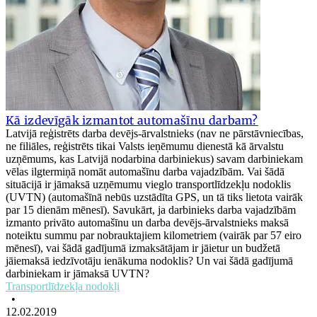
Kā izdevīgāk izmantot automašīnu darbam?
Latvijā reģistrēts darba devējs-ārvalstnieks (nav ne pārstāvniecības,
ne filiāles, reģistrēts tikai Valsts ieņēmumu dienestā kā ārvalstu
uzņēmums, kas Latvijā nodarbina darbiniekus) savam darbiniekam
vēlas ilgtermiņā nomāt automašīnu darba vajadzībām. Vai šādā
situācijā ir jāmaksā uzņēmumu vieglo transportlīdzekļu nodoklis
(UVTN) (automašīnā nebūs uzstādīta GPS, un tā tiks lietota vairāk
par 15 dienām mēnesī). Savukārt, ja darbinieks darba vajadzībām
izmanto privāto automašīnu un darba devējs-ārvalstnieks maksā
noteiktu summu par nobrauktajiem kilometriem (vairāk par 57 eiro
mēnesī), vai šādā gadījumā izmaksātājam ir jāietur un budžetā
jāiemaksā iedzīvotāju ienākuma nodoklis? Un vai šādā gadījumā
darbiniekam ir jāmaksā UVTN?
Transportlīdzekļa nodokļi
•
12.02.2019