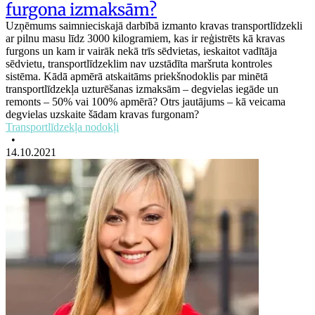
furgona izmaksām?
Uzņēmums saimnieciskajā darbībā izmanto kravas transportlīdzekli
ar pilnu masu līdz 3000 kilogramiem, kas ir reģistrēts kā kravas
furgons un kam ir vairāk nekā trīs sēdvietas, ieskaitot vadītāja
sēdvietu, transportlīdzeklim nav uzstādīta maršruta kontroles
sistēma. Kādā apmērā atskaitāms priekšnodoklis par minētā
transportlīdzekļa uzturēšanas izmaksām – degvielas iegāde un
remonts – 50% vai 100% apmērā? Otrs jautājums – kā veicama
degvielas uzskaite šādam kravas furgonam?
Transportlīdzekļa nodokļi
•
14.10.2021