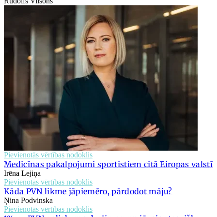
Rūdolfs Vilsons
Pievienotās vērtības nodoklis
Medicīnas pakalpojumi sportistiem citā Eiropas valstī
Irēna Lejiņa
Pievienotās vērtības nodoklis
Kāda PVN likme jāpiemēro, pārdodot māju?
Ņina Podvinska
Pievienotās vērtības nodoklis