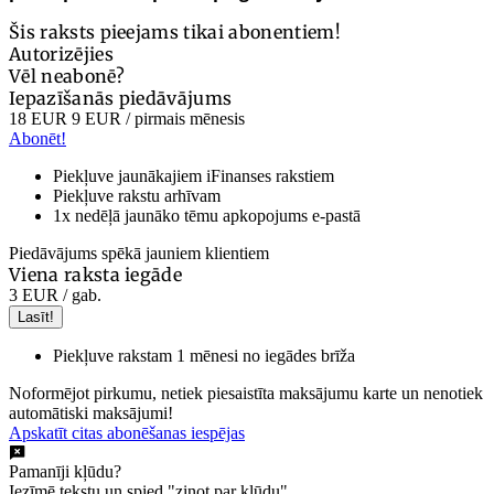
Šis raksts pieejams tikai abonentiem!
Autorizējies
Vēl neabonē?
Iepazīšanās piedāvājums
18 EUR
9 EUR
/ pirmais mēnesis
Abonēt!
Piekļuve jaunākajiem iFinanses rakstiem
Piekļuve rakstu arhīvam
1x nedēļā jaunāko tēmu apkopojums e-pastā
Piedāvājums spēkā jauniem klientiem
Viena raksta iegāde
3 EUR
/ gab.
Lasīt!
Piekļuve rakstam 1 mēnesi no iegādes brīža
Noformējot pirkumu, netiek piesaistīta maksājumu karte un nenotiek
automātiski maksājumi!
Apskatīt citas abonēšanas iespējas
Pamanīji kļūdu?
Iezīmē tekstu un spied "ziņot par kļūdu".