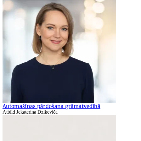
Automašīnas pārdošana grāmatvedībā
Atbild Jekaterina Dzikeviča