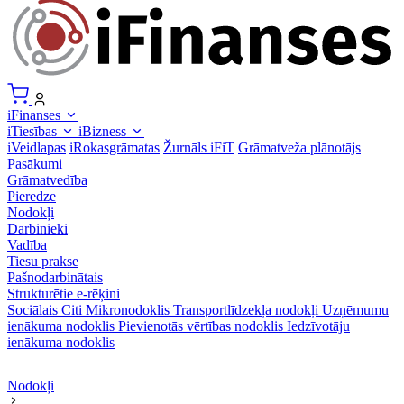
iFinanses
iTiesības
iBizness
iVeidlapas
iRokasgrāmatas
Žurnāls iFiT
Grāmatveža plānotājs
Pasākumi
Grāmatvedība
Pieredze
Nodokļi
Darbinieki
Vadība
Tiesu prakse
Pašnodarbinātais
Strukturētie e-rēķini
Sociālais
Citi
Mikronodoklis
Transportlīdzekļa nodokļi
Uzņēmumu
ienākuma nodoklis
Pievienotās vērtības nodoklis
Iedzīvotāju
ienākuma nodoklis
Nodokļi