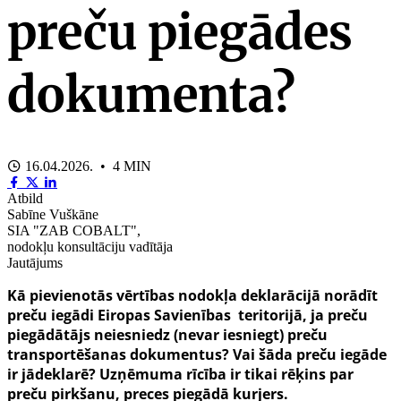
preču piegādes
dokumenta?
16.04.2026. • 4 MIN
Atbild
Sabīne Vuškāne
SIA "ZAB COBALT",
nodokļu konsultāciju vadītāja
Jautājums
Kā pievienotās vērtības nodokļa deklarācijā norādīt
preču iegādi Eiropas Savienības teritorijā, ja preču
piegādātājs neiesniedz (nevar iesniegt) preču
transportēšanas dokumentus? Vai šāda preču iegāde
ir jādeklarē? Uzņēmuma rīcība ir tikai rēķins par
preču pirkšanu, preces piegādā kurjers.