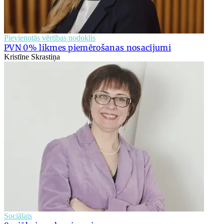
Pievienotās vērtības nodoklis
PVN 0% likmes piemērošanas nosacījumi
Kristīne Skrastiņa
Sociālais