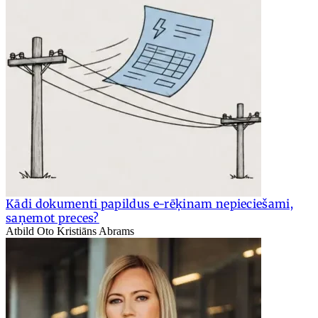
Kādi dokumenti papildus e-rēķinam nepieciešami,
saņemot preces?
Atbild Oto Kristiāns Abrams