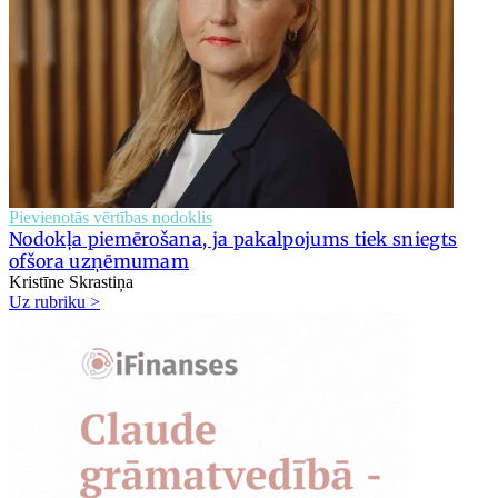
Pievienotās vērtības nodoklis
Nodokļa piemērošana, ja pakalpojums tiek sniegts
ofšora uzņēmumam
Kristīne Skrastiņa
Uz rubriku >