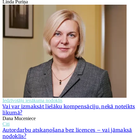
Linda Puriņa
Iedzīvotāju ienākuma nodoklis
Vai var izmaksāt lielāku kompensāciju, nekā noteikts
likumā?
Dana Muceniece
Citi
Autordarbu atskaņošana bez licences – vai jāmaksā
nodoklis?