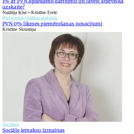
1% ar PVN apliekamo darījumu un jāveic atsevišķa
uzskaite?
Natālija Ķīse • Kristīne Erele
Pievienotās vērtības nodoklis
PVN 0% likmes piemērošanas nosacījumi
Kristīne Skrastiņa
Sociālais
Sociālo iemaksu izmaiņas