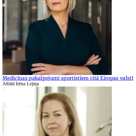
Medicīnas pakalpojumi sportistiem citā Eiropas valstī
Atbild Irēna Lejiņa