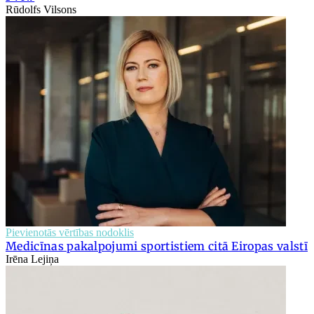
Rūdolfs Vilsons
Pievienotās vērtības nodoklis
Medicīnas pakalpojumi sportistiem citā Eiropas valstī
Irēna Lejiņa