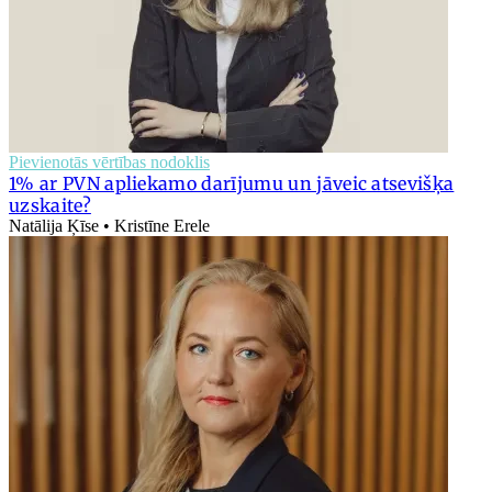
Pievienotās vērtības nodoklis
1% ar PVN apliekamo darījumu un jāveic atsevišķa
uzskaite?
Natālija Ķīse • Kristīne Erele