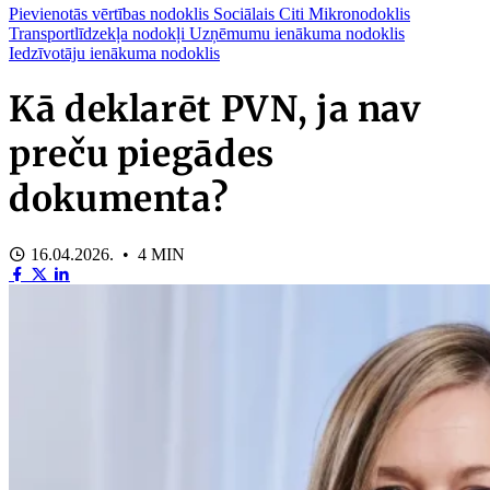
Pievienotās vērtības nodoklis
Sociālais
Citi
Mikronodoklis
Transportlīdzekļa nodokļi
Uzņēmumu ienākuma nodoklis
Iedzīvotāju ienākuma nodoklis
Kā deklarēt PVN, ja nav
preču piegādes
dokumenta?
16.04.2026. • 4 MIN