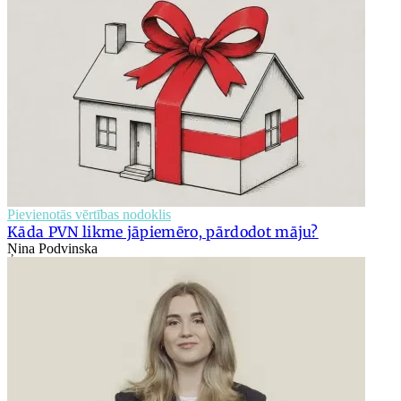
Pievienotās vērtības nodoklis
Kāda PVN likme jāpiemēro, pārdodot māju?
Ņina Podvinska