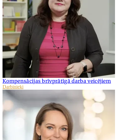
Kompensācijas brīvprātīgā darba veicējiem
Darbinieki