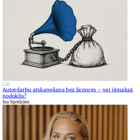
Citi
Autordarbu atskaņošana bez licences – vai jāmaksā
nodoklis?
Ina Spridzāne