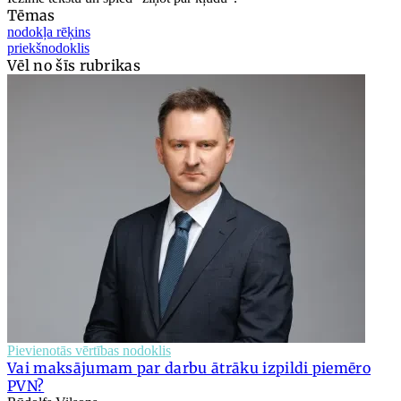
Tēmas
nodokļa rēķins
priekšnodoklis
Vēl no šīs rubrikas
Pievienotās vērtības nodoklis
Vai maksājumam par darbu ātrāku izpildi piemēro
PVN?