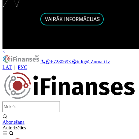
<
67280693
info@iZurnali.lv
LAT
|
РУС
Abonēšana
Autorizēties