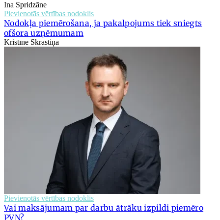
Ina Spridzāne
Pievienotās vērtības nodoklis
Nodokļa piemērošana, ja pakalpojums tiek sniegts
ofšora uzņēmumam
Kristīne Skrastiņa
Pievienotās vērtības nodoklis
Vai maksājumam par darbu ātrāku izpildi piemēro
PVN?