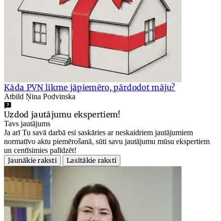
Kāda PVN likme jāpiemēro, pārdodot māju?
Atbild Ņina Podvinska
Uzdod jautājumu ekspertiem!
Tavs jautājums
Ja arī Tu savā darbā esi saskāries ar neskaidriem jautājumiem
normatīvo aktu piemērošanā, sūti savu jautājumu mūsu ekspertiem
un centīsimies palīdzēt!
Jaunākie raksti
Lasītākie raksti