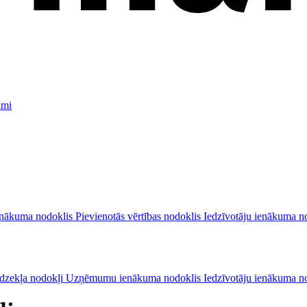
umi
nākuma nodoklis
Pievienotās vērtības nodoklis
Iedzīvotāju ienākuma n
īdzekļa nodokļi
Uzņēmumu ienākuma nodoklis
Iedzīvotāju ienākuma n