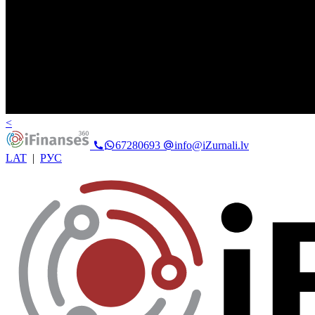
<
67280693
info@iZurnali.lv
LAT
|
РУС