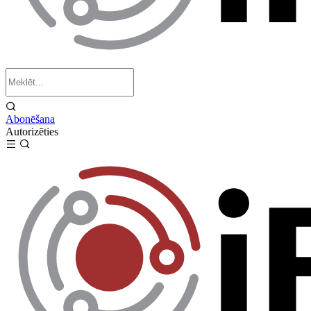
Abonēšana
Autorizēties