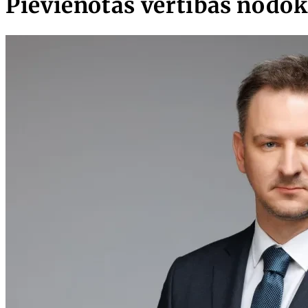
Pievienotās vērtības nodok