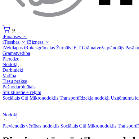
iFinanses
iTiesības
iBizness
iVeidlapas
iRokasgrāmatas
Žurnāls iFiT
Grāmatveža plānotājs
Pasāk
Grāmatvedība
Pieredze
Nodokļi
Darbinieki
Vadība
Tiesu prakse
Pašnodarbinātais
Strukturētie e-rēķini
Sociālais
Citi
Mikronodoklis
Transportlīdzekļa nodokļi
Uzņēmumu ie
Nodokļi
Pievienotās vērtības nodoklis
Sociālais
Citi
Mikronodoklis
Transportl