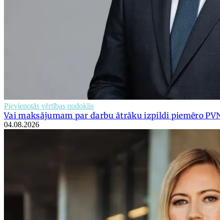
Pievienotās vērtības nodoklis
Vai maksājumam par darbu ātrāku izpildi piemēro PV
04.08.2026