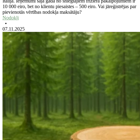
Itālijā. Ieņēmumi šajā gadā no sniegtajiem friziera pakalpojumiem ir
10 000 eiro, bet no klientu piesaistes – 500 eiro. Vai jāreģistrējas par
pievienotās vērtības nodokļa maksātāju?
Nodokļi
•
07.11.2025