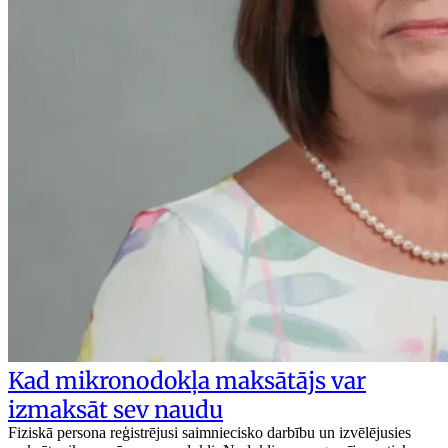
Kad mikronodokļa maksātājs var
izmaksāt sev naudu
Fiziskā persona reģistrējusi saimniecisko darbību un izvēlējusies