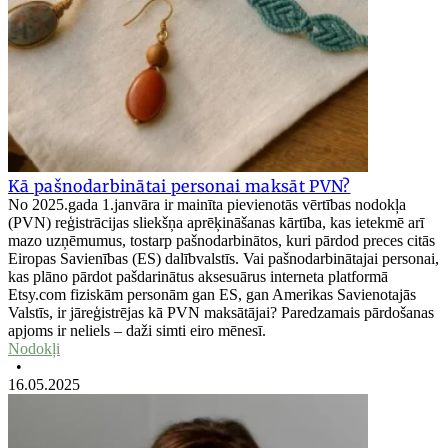
Kā pašnodarbinātai personai maksāt PVN?
No 2025.gada 1.janvāra ir mainīta pievienotās vērtības nodokļa
(PVN) reģistrācijas sliekšņa aprēķināšanas kārtība, kas ietekmē arī
mazo uzņēmumus, tostarp pašnodarbinātos, kuri pārdod preces citās
Eiropas Savienības (ES) dalībvalstīs. Vai pašnodarbinātajai personai,
kas plāno pārdot pašdarinātus aksesuārus interneta platformā
Etsy.com fiziskām personām gan ES, gan Amerikas Savienotajās
Valstīs, ir jāreģistrējas kā PVN maksātājai? Paredzamais pārdošanas
apjoms ir neliels – daži simti eiro mēnesī.
Nodokļi
•
16.05.2025