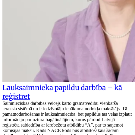
Lauksaimnieka papildu darbība – kā
reģistrēt
Saimnieciskās darbības veicējs kārto grāmatvedību vienkāršā
ieraksta sistēmā un ir iedzīvotāju ienākuma nodokļa maksātājs. Tā
pamatnodarbošanās ir lauksaimniecība, bet papildus tas vēlas izplatīt
informāciju par uztura bagātinātājiem, kurus pārdod Latvijā
reģistrēta sabiedrība ar ierobežotu atbildību “A”, par to saņemot
komisijas maksu. Kāds NACE kods būs atbilstošākais šādam