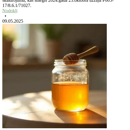
skaidrojumu, kas sniegts 2024.gada 23.oktobra uzziņā P005-
17/8.6.1/71027.
Nodokļi
•
09.05.2025