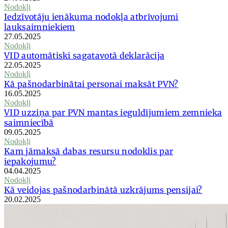
Nodokļi
Iedzīvotāju ienākuma nodokļa atbrīvojumi
lauksaimniekiem
27.05.2025
Nodokļi
VID automātiski sagatavotā deklarācija
22.05.2025
Nodokļi
Kā pašnodarbinātai personai maksāt PVN?
16.05.2025
Nodokļi
VID uzziņa par PVN mantas ieguldījumiem zemnieka
saimniecībā
09.05.2025
Nodokļi
Kam jāmaksā dabas resursu nodoklis par
iepakojumu?
04.04.2025
Nodokļi
Kā veidojas pašnodarbinātā uzkrājums pensijai?
20.02.2025