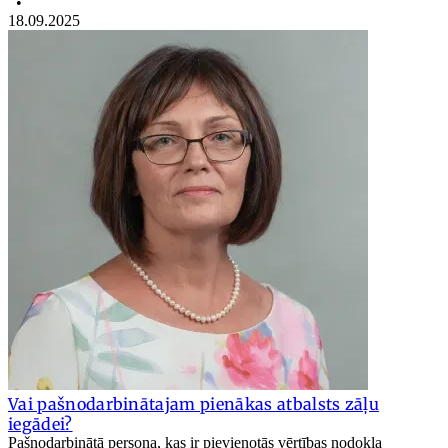
•
18.09.2025
Vai pašnodarbinātajam pienākas atbalsts zāļu
iegādei?
Pašnodarbinātā persona, kas ir pievienotās vērtības nodokļa