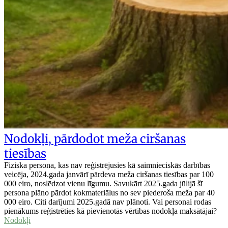
Nodokļi, pārdodot meža ciršanas
tiesības
Fiziska persona, kas nav reģistrējusies kā saimnieciskās darbības
veicēja, 2024.gada janvārī pārdeva meža ciršanas tiesības par 100
000 eiro, noslēdzot vienu līgumu. Savukārt 2025.gada jūlijā šī
persona plāno pārdot kokmateriālus no sev piederoša meža par 40
000 eiro. Citi darījumi 2025.gadā nav plānoti. Vai personai rodas
pienākums reģistrēties kā pievienotās vērtības nodokļa maksātājai?
Nodokļi