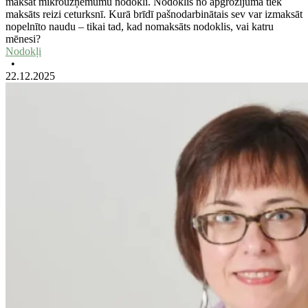
maksāt mikrouzņēmumu nodokli. Nodoklis no apgrozījuma tiek
maksāts reizi ceturksnī. Kurā brīdī pašnodarbinātais sev var izmaksāt
nopelnīto naudu – tikai tad, kad nomaksāts nodoklis, vai katru
mēnesi?
Nodokļi
•
22.12.2025