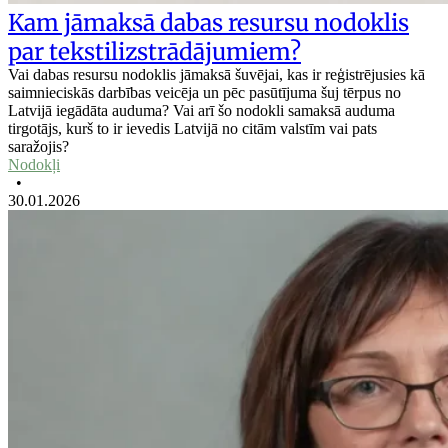
Kam jāmaksā dabas resursu nodoklis
par tekstilizstrādājumiem?
Vai dabas resursu nodoklis jāmaksā šuvējai, kas ir reģistrējusies kā
saimnieciskās darbības veicēja un pēc pasūtījuma šuj tērpus no
Latvijā iegādāta auduma? Vai arī šo nodokli samaksā auduma
tirgotājs, kurš to ir ievedis Latvijā no citām valstīm vai pats
saražojis?
Nodokļi
•
30.01.2026