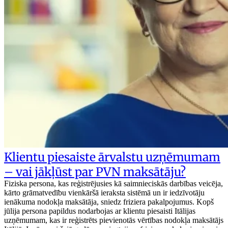
Klientu piesaiste ārvalstu uzņēmumam
– vai jākļūst par PVN maksātāju?
Fiziska persona, kas reģistrējusies kā saimnieciskās darbības veicēja,
kārto grāmatvedību vienkāršā ieraksta sistēmā un ir iedzīvotāju
ienākuma nodokļa maksātāja, sniedz friziera pakalpojumus. Kopš
jūlija persona papildus nodarbojas ar klientu piesaisti Itālijas
uzņēmumam, kas ir reģistrēts pievienotās vērtības nodokļa maksātājs