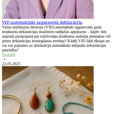
VID automātiski sagatavotā deklarācija
Valsts ieņēmumu dienesta (VID) automātiski sagatavotās gada
ienākumu deklarācijas daudziem radījušas apjukumu – kāpēc tiek
saņemti paziņojumi par iedzīvotāju ienākuma nodokļa piemaksu vēl
pirms deklarācijas iesniegšanas termiņa? Kādēļ VID šādi rīkojas un
vai var paļauties uz deklarācijā automātiski iekļautās informācijas
pareizību?
Nodokļi
•
22.05.2025