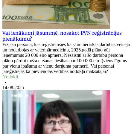
Vai ienākumi jāsummē, nosakot PVN reģistrācijas
pienākumu?
Fiziska persona, kas reģistrējusies kā saimnieciskās darbības veicēja
un nodarbojas ar veterinārmedicīnu, 2025.gadā plāno gūt
ieņēmumus 20 000 eiro apmērā. Nesaistīti ar šo darbību persona
plāno pārdot meža ciršanas tiesības par 100 000 eiro (viens līgums
par vienu īpašumu ar vienu darījuma partneri). Vai personai
jāreģistrējas kā pievienotās vērtības nodokļa maksātājai?
Nodokļi
•
14.08.2025