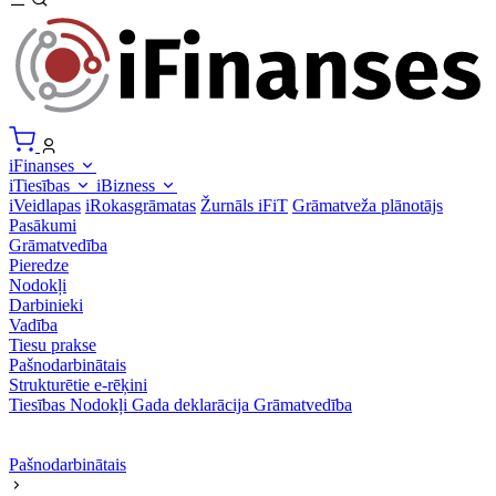
iFinanses
iTiesības
iBizness
iVeidlapas
iRokasgrāmatas
Žurnāls iFiT
Grāmatveža plānotājs
Pasākumi
Grāmatvedība
Pieredze
Nodokļi
Darbinieki
Vadība
Tiesu prakse
Pašnodarbinātais
Strukturētie e-rēķini
Tiesības
Nodokļi
Gada deklarācija
Grāmatvedība
Pašnodarbinātais