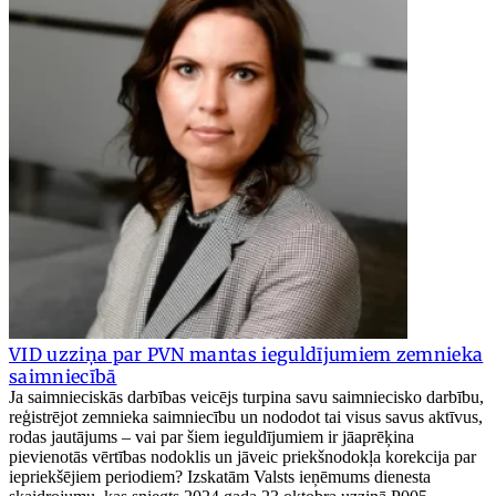
VID uzziņa par PVN mantas ieguldījumiem zemnieka
saimniecībā
Ja saimnieciskās darbības veicējs turpina savu saimniecisko darbību,
reģistrējot zemnieka saimniecību un nododot tai visus savus aktīvus,
rodas jautājums – vai par šiem ieguldījumiem ir jāaprēķina
pievienotās vērtības nodoklis un jāveic priekšnodokļa korekcija par
iepriekšējiem periodiem? Izskatām Valsts ieņēmums dienesta