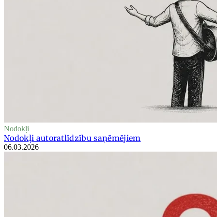
Nodokļi
Nodokļi autoratlīdzību saņēmējiem
06.03.2026