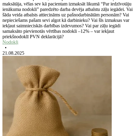
maksātāja, vēlas sev kā pacientam izmaksāt likumā “Par iedzīvotāju
ienākuma nodokli” paredzēto darba devēja atbalstu zāļu iegādei. Vai
šāda veida atbalsts attiecināms uz pašnodarbinātām personām? Vai
nepieciešams pašam sevi algot kā darbinieku? Vai šīs izmaksas var
iekļaut saimnieciskās darbības izdevumos? Vai par zāļu iegādi
samaksāto pievienotās vērtības nodokli –12% – var iekļaut
priekšnodoklī PVN deklarācijā?
Nodokļi
•
21.08.2025