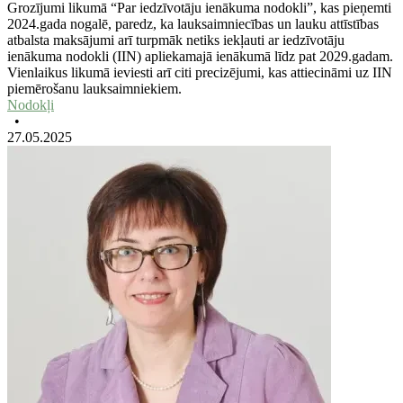
Grozījumi likumā “Par iedzīvotāju ienākuma nodokli”, kas pieņemti
2024.gada nogalē, paredz, ka lauksaimniecības un lauku attīstības
atbalsta maksājumi arī turpmāk netiks iekļauti ar iedzīvotāju
ienākuma nodokli (IIN) apliekamajā ienākumā līdz pat 2029.gadam.
Vienlaikus likumā ieviesti arī citi precizējumi, kas attiecināmi uz IIN
piemērošanu lauksaimniekiem.
Nodokļi
•
27.05.2025