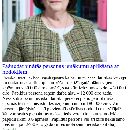
Pašnodarbinātās personas ienākumu aplikšana ar
nodokļiem
Fiziska persona, kas reģistrējusies kā saimnieciskās darbības veicēja
un nodarbojas ar liellopu audzēšanu, 2025.gadā plāno saņemt
ieņēmumus 30 000 eiro apmērā, savukārt izdevumos izdot – 20 000
eiro. Papildus persona saņem darba algu – 12 000 eiro gadā.
Nesaistīti ar saimniecisko darbību persona plāno pārdot meža
ciršanas tiesības mežistrādes uzņēmumam par 180 000 eiro. Vai
personai jāreģistrējas kā pievienotās vērtības nodokļa maksātājai?
Vai var rasties pienākums maksāt iedzīvotāju ienākuma nodokļa
papildu likmi 3% apmērā? Papildus persona vēl arī izīrē nekustamo
īpašumu par 2400 eiro gadā (ir paziņota saimnieciskā darbība).
Nodokļi