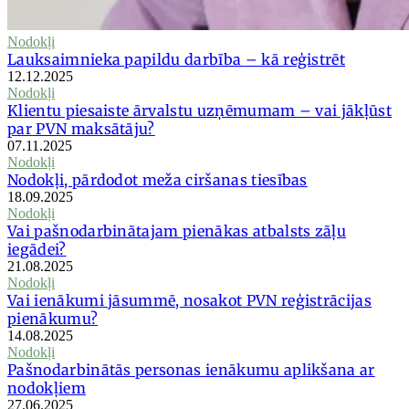
Nodokļi
Lauksaimnieka papildu darbība – kā reģistrēt
12.12.2025
Nodokļi
Klientu piesaiste ārvalstu uzņēmumam – vai jākļūst
par PVN maksātāju?
07.11.2025
Nodokļi
Nodokļi, pārdodot meža ciršanas tiesības
18.09.2025
Nodokļi
Vai pašnodarbinātajam pienākas atbalsts zāļu
iegādei?
21.08.2025
Nodokļi
Vai ienākumi jāsummē, nosakot PVN reģistrācijas
pienākumu?
14.08.2025
Nodokļi
Pašnodarbinātās personas ienākumu aplikšana ar
nodokļiem
27.06.2025