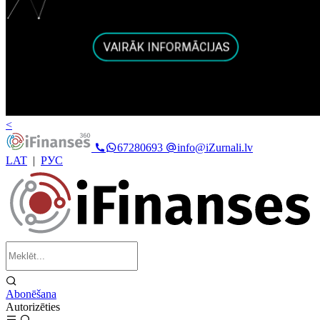
<
67280693
info@iZurnali.lv
LAT
|
РУС
Abonēšana
Autorizēties