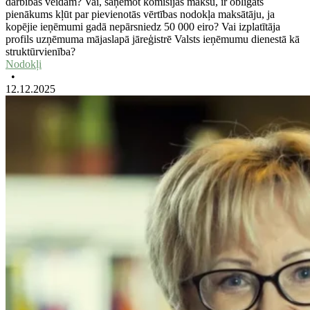
darbības veidam? Vai, saņemot komisijas maksu, ir obligāts
pienākums kļūt par pievienotās vērtības nodokļa maksātāju, ja
kopējie ieņēmumi gadā nepārsniedz 50 000 eiro? Vai izplatītāja
profils uzņēmuma mājaslapā jāreģistrē Valsts ieņēmumu dienestā kā
struktūrvienība?
Nodokļi
•
12.12.2025