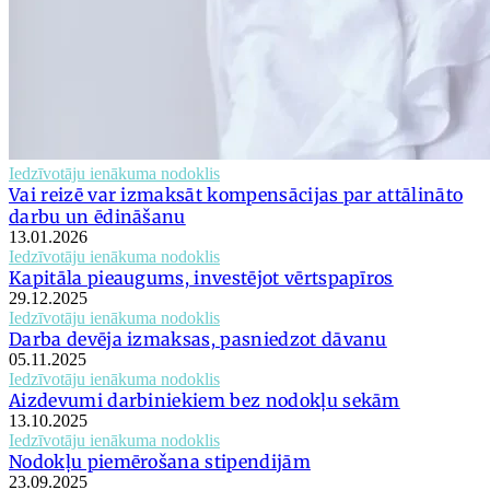
Iedzīvotāju ienākuma nodoklis
Vai reizē var izmaksāt kompensācijas par attālināto
darbu un ēdināšanu
13.01.2026
Iedzīvotāju ienākuma nodoklis
Kapitāla pieaugums, investējot vērtspapīros
29.12.2025
Iedzīvotāju ienākuma nodoklis
Darba devēja izmaksas, pasniedzot dāvanu
05.11.2025
Iedzīvotāju ienākuma nodoklis
Aizdevumi darbiniekiem bez nodokļu sekām
13.10.2025
Iedzīvotāju ienākuma nodoklis
Nodokļu piemērošana stipendijām
23.09.2025