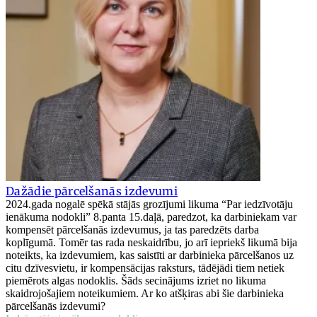
Dažādie pārcelšanās izdevumi
2024.gada nogalē spēkā stājās grozījumi likuma “Par iedzīvotāju
ienākuma nodokli” 8.panta 15.daļā, paredzot, ka darbiniekam var
kompensēt pārcelšanās izdevumus, ja tas paredzēts darba
koplīgumā. Tomēr tas rada neskaidrību, jo arī iepriekš likumā bija
noteikts, ka izdevumiem, kas saistīti ar darbinieka pārcelšanos uz
citu dzīvesvietu, ir kompensācijas raksturs, tādējādi tiem netiek
piemērots algas nodoklis. Šāds secinājums izriet no likuma
skaidrojošajiem noteikumiem. Ar ko atšķiras abi šie darbinieka
pārcelšanās izdevumi?