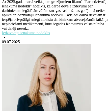
Ar 2025.gada martā veiktajiem grozījumiem likumā “Par iedzīvotāju
ienākuma nodokli” noteikts, ka darba devēja izdevumi par
darbiniekam iegādātām zālēm smagas saslimšanas gadījumā netiek
aplikti ar iedzīvotāju ienākuma nodokli. Tādējādi darba devējam ir
iespēja brīvprātīgi sniegt atbalstu darbiniekam atveseļošanās laikā, ja
nepieciešami medikamenti, kuru iegādes izdevumus valsts pilnībā
vai daļēji nesedz.
Iedzīvotāju ienākuma nodoklis
•
09.07.2025