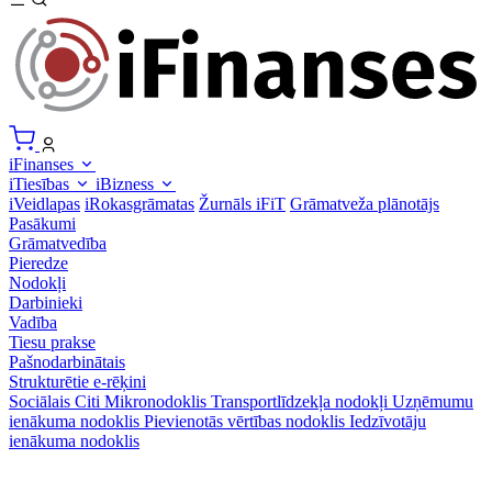
iFinanses
iTiesības
iBizness
iVeidlapas
iRokasgrāmatas
Žurnāls iFiT
Grāmatveža plānotājs
Pasākumi
Grāmatvedība
Pieredze
Nodokļi
Darbinieki
Vadība
Tiesu prakse
Pašnodarbinātais
Strukturētie e-rēķini
Sociālais
Citi
Mikronodoklis
Transportlīdzekļa nodokļi
Uzņēmumu
ienākuma nodoklis
Pievienotās vērtības nodoklis
Iedzīvotāju
ienākuma nodoklis