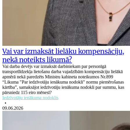
Vai var izmaksāt lielāku kompensāciju,
nekā noteikts likumā?
Vai darba devējs var izmaksāt darbiniekam par personīgā
transportlīdzekļa lietošanu darba vajadzībām kompensāciju lielākā
apmērā nekā paredzēts Ministru kabineta noteikumos Nr.899
“Likuma "Par iedzīvotāju ienākuma nodokli" normu piemērošanas
kārtība”, samaksājot iedzīvotāju ienākuma nodokli par summu, kas
pārsniedz 115 eiro mēnesī?
Iedzīvotāju ienākuma nodoklis
•
09.06.2026