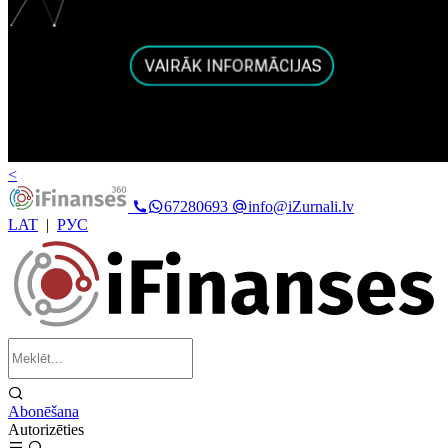
<
67280693
info@iZurnali.lv
LAT
|
РУС
Abonēšana
Autorizēties