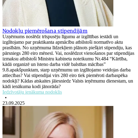
Nodokļu piemērošana stipendijām
Uzņēmums noslēdz trīspusēju līgumu ar izglītības iestādi un
izglītojamo par praktikanta apmācību atbilstoši normatīvo aktu
prasībām. No uzņēmuma līdzekļiem plānots piešķirt stipendiju, kas
pārsniegs 280 eiro mēnesī. Vai, noslēdzot vienošanos par stipendijas
izmaksu atbilstoši Ministru kabineta noteikumu Nr.484 “Kārtība,
kādā organizē un īsteno darba vidē balstītas mācības”
9.8.apakšpunktam, starp uzņēmumu un izglītojamo veidojas darba
attiecības? Vai stipendijai virs 280 eiro tiek piemēroti darbaspēka
nodokļi? Kādas atskaites jāiesniedz Valsts ieņēmumu dienestam, un
kādi ienākuma kodi jānorāda?
Iedzīvotāju ienākuma nodoklis
•
23.09.2025