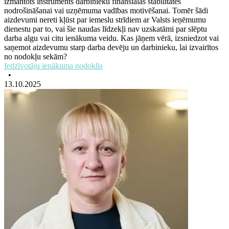
izmantots instruments darbinieku finansiālās stabilitātes
nodrošināšanai vai uzņēmuma vadības motivēšanai. Tomēr šādi
aizdevumi nereti kļūst par iemeslu strīdiem ar Valsts ieņēmumu
dienestu par to, vai šie naudas līdzekļi nav uzskatāmi par slēptu
darba algu vai citu ienākuma veidu. Kas jāņem vērā, izsniedzot vai
saņemot aizdevumu starp darba devēju un darbinieku, lai izvairītos
no nodokļu sekām?
Iedzīvotāju ienākuma nodoklis
•
13.10.2025