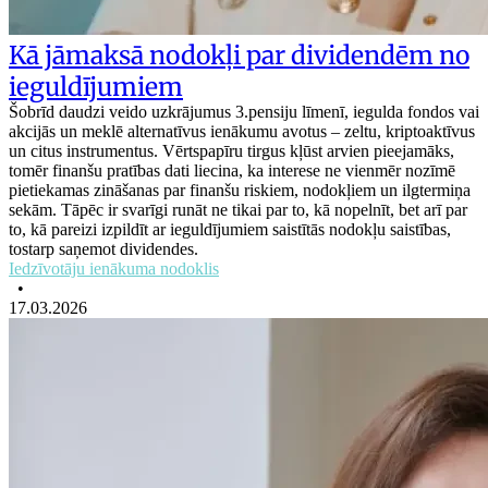
Kā jāmaksā nodokļi par dividendēm no
ieguldījumiem
Šobrīd daudzi veido uzkrājumus 3.pensiju līmenī, iegulda fondos vai
akcijās un meklē alternatīvus ienākumu avotus – zeltu, kriptoaktīvus
un citus instrumentus. Vērtspapīru tirgus kļūst arvien pieejamāks,
tomēr finanšu pratības dati liecina, ka interese ne vienmēr nozīmē
pietiekamas zināšanas par finanšu riskiem, nodokļiem un ilgtermiņa
sekām. Tāpēc ir svarīgi runāt ne tikai par to, kā nopelnīt, bet arī par
to, kā pareizi izpildīt ar ieguldījumiem saistītās nodokļu saistības,
tostarp saņemot dividendes.
Iedzīvotāju ienākuma nodoklis
•
17.03.2026