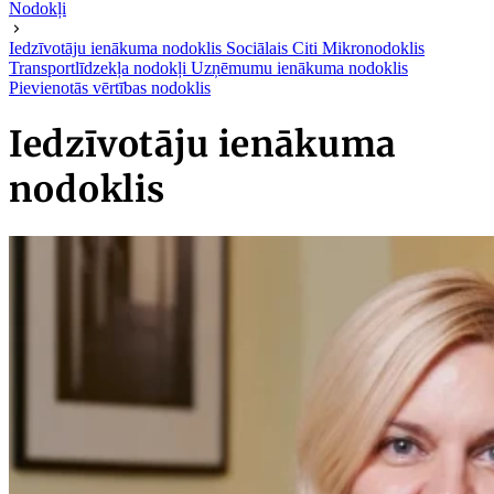
Nodokļi
Iedzīvotāju ienākuma nodoklis
Sociālais
Citi
Mikronodoklis
Transportlīdzekļa nodokļi
Uzņēmumu ienākuma nodoklis
Pievienotās vērtības nodoklis
Iedzīvotāju ienākuma
nodoklis