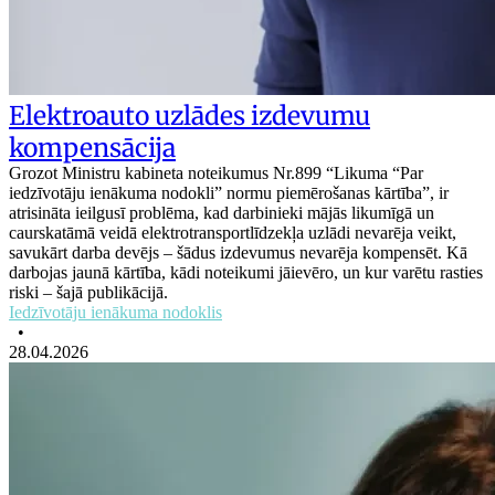
Elektroauto uzlādes izdevumu
kompensācija
Grozot Ministru kabineta noteikumus Nr.899 “Likuma “Par
iedzīvotāju ienākuma nodokli” normu piemērošanas kārtība”, ir
atrisināta ieilgusī problēma, kad darbinieki mājās likumīgā un
caurskatāmā veidā elektrotransportlīdzekļa uzlādi nevarēja veikt,
savukārt darba devējs – šādus izdevumus nevarēja kompensēt. Kā
darbojas jaunā kārtība, kādi noteikumi jāievēro, un kur varētu rasties
riski – šajā publikācijā.
Iedzīvotāju ienākuma nodoklis
•
28.04.2026