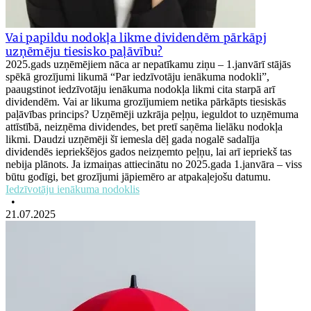
Vai papildu nodokļa likme dividendēm pārkāpj
uzņēmēju tiesisko paļāvību?
2025.gads uzņēmējiem nāca ar nepatīkamu ziņu – 1.janvārī stājās
spēkā grozījumi likumā “Par iedzīvotāju ienākuma nodokli”,
paaugstinot iedzīvotāju ienākuma nodokļa likmi cita starpā arī
dividendēm. Vai ar likuma grozījumiem netika pārkāpts tiesiskās
paļāvības princips? Uzņēmēji uzkrāja peļņu, ieguldot to uzņēmuma
attīstībā, neizņēma dividendes, bet pretī saņēma lielāku nodokļa
likmi. Daudzi uzņēmēji šī iemesla dēļ gada nogalē sadalīja
dividendēs iepriekšējos gados neizņemto peļņu, lai arī iepriekš tas
nebija plānots. Ja izmaiņas attiecinātu no 2025.gada 1.janvāra – viss
būtu godīgi, bet grozījumi jāpiemēro ar atpakaļejošu datumu.
Iedzīvotāju ienākuma nodoklis
•
21.07.2025