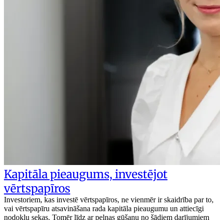
Kapitāla pieaugums, investējot
vērtspapīros
Investoriem, kas investē vērtspapīros, ne vienmēr ir skaidrība par to,
vai vērtspapīru atsavināšana rada kapitāla pieaugumu un attiecīgi
nodokļu sekas. Tomēr līdz ar peļņas gūšanu no šādiem darījumiem