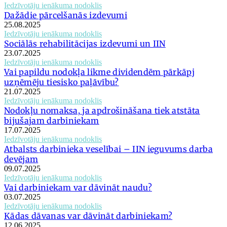
Iedzīvotāju ienākuma nodoklis
Dažādie pārcelšanās izdevumi
25.08.2025
Iedzīvotāju ienākuma nodoklis
Sociālās rehabilitācijas izdevumi un IIN
23.07.2025
Iedzīvotāju ienākuma nodoklis
Vai papildu nodokļa likme dividendēm pārkāpj
uzņēmēju tiesisko paļāvību?
21.07.2025
Iedzīvotāju ienākuma nodoklis
Nodokļu nomaksa, ja apdrošināšana tiek atstāta
bijušajam darbiniekam
17.07.2025
Iedzīvotāju ienākuma nodoklis
Atbalsts darbinieka veselībai – IIN ieguvums darba
devējam
09.07.2025
Iedzīvotāju ienākuma nodoklis
Vai darbiniekam var dāvināt naudu?
03.07.2025
Iedzīvotāju ienākuma nodoklis
Kādas dāvanas var dāvināt darbiniekam?
12.06.2025