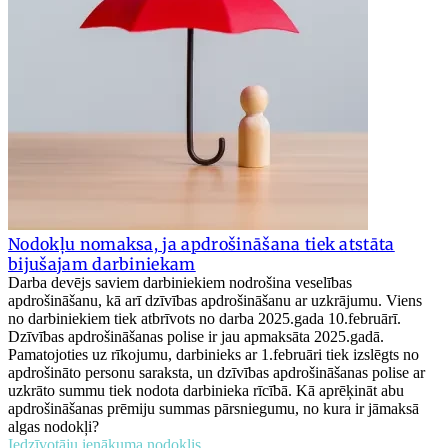
Nodokļu nomaksa, ja apdrošināšana tiek atstāta
bijušajam darbiniekam
Darba devējs saviem darbiniekiem nodrošina veselības
apdrošināšanu, kā arī dzīvības apdrošināšanu ar uzkrājumu. Viens
no darbiniekiem tiek atbrīvots no darba 2025.gada 10.februārī.
Dzīvības apdrošināšanas polise ir jau apmaksāta 2025.gadā.
Pamatojoties uz rīkojumu, darbinieks ar 1.februāri tiek izslēgts no
apdrošināto personu saraksta, un dzīvības apdrošināšanas polise ar
uzkrāto summu tiek nodota darbinieka rīcībā. Kā aprēķināt abu
apdrošināšanas prēmiju summas pārsniegumu, no kura ir jāmaksā
algas nodokļi?
Iedzīvotāju ienākuma nodoklis