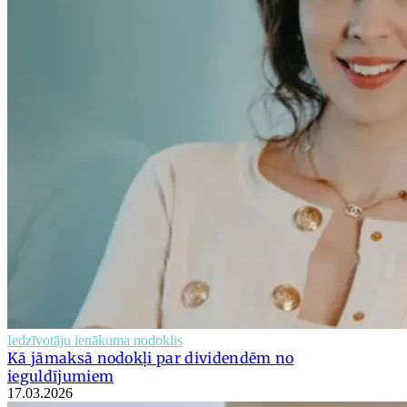
Iedzīvotāju ienākuma nodoklis
Kā jāmaksā nodokļi par dividendēm no
ieguldījumiem
17.03.2026