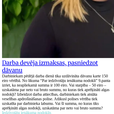
Darba devēja izmaksas, pasniedzot
dāvanu
Darbiniekam pēdējā darba dienā tika uzdāvināta dāvanu karte 150
eiro vērtībā. No likuma “Par iedzīvotāju ienākuma nodokli” 9.panta
izriet, ka neapliekamā summa ir 100 eiro. Vai starpība – 50 eiro –
uzskatāma par neto vai bruto summu, no kuras tiek aprēķināti algas
nodokļi? Izbeidzot darba attiecības, darbiniekam tiek atstāta
veselības apdrošināšanas polise. Atlikusī polises vērtība tiek
uzskatīta par darbinieka labumu. Vai šī summa, no kuras tiks
aprēķināti algas nodokļi, uzskatāma par neto vai bruto summu?
Iedzīvotāju ienākuma nodoklis