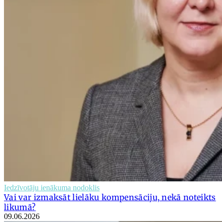
Iedzīvotāju ienākuma nodoklis
Vai var izmaksāt lielāku kompensāciju, nekā noteikts
likumā?
09.06.2026