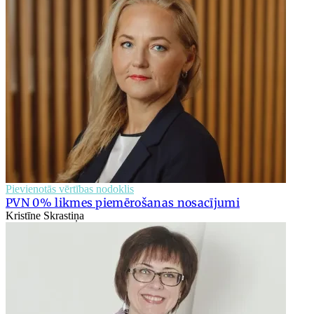
Pievienotās vērtības nodoklis
PVN 0% likmes piemērošanas nosacījumi
Kristīne Skrastiņa