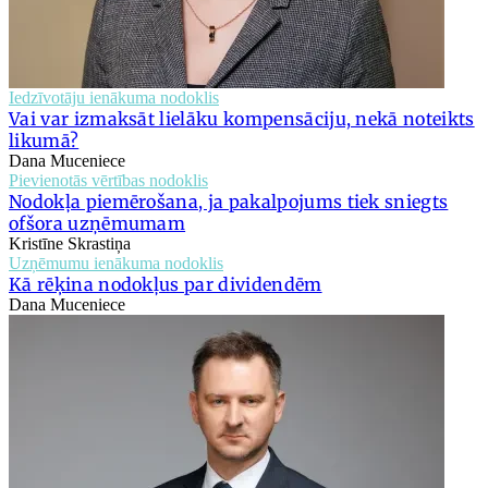
Iedzīvotāju ienākuma nodoklis
Vai var izmaksāt lielāku kompensāciju, nekā noteikts
likumā?
Dana Muceniece
Pievienotās vērtības nodoklis
Nodokļa piemērošana, ja pakalpojums tiek sniegts
ofšora uzņēmumam
Kristīne Skrastiņa
Uzņēmumu ienākuma nodoklis
Kā rēķina nodokļus par dividendēm
Dana Muceniece