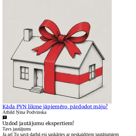
Kāda PVN likme jāpiemēro, pārdodot māju?
Atbild Ņina Podvinska
Uzdod jautājumu ekspertiem!
Tavs jautājums
Ja arī Tu savā darbā esi saskāries ar neskaidriem jautājumiem