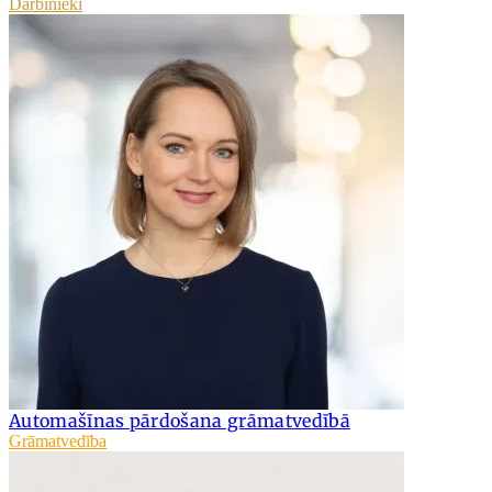
Darbinieki
Automašīnas pārdošana grāmatvedībā
Grāmatvedība