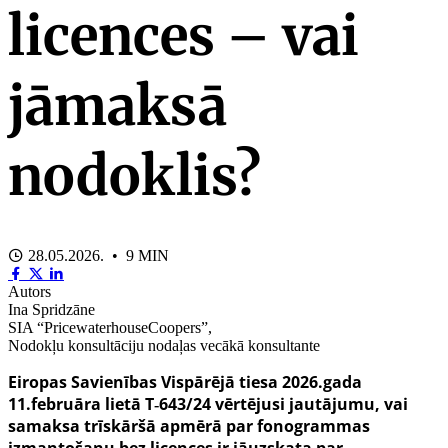
licences – vai
jāmaksā
nodoklis?
28.05.2026. • 9 MIN
Autors
Ina Spridzāne
SIA “PricewaterhouseCoopers”,
Nodokļu konsultāciju nodaļas vecākā konsultante
Eiropas Savienības Vispārējā tiesa 2026.gada
11.februāra lietā T
‑
643/24 vērtējusi jautājumu, vai
samaksa trīskāršā apmērā par fonogrammas