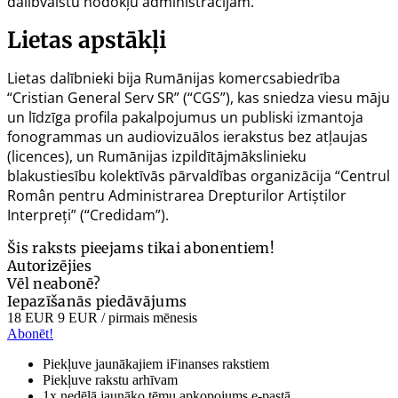
dalībvalstu nodokļu administrācijām.
Lietas apstākļi
Lietas dalībnieki bija Rumānijas komercsabiedrība
“Cristian General Serv SR” (“CGS”), kas sniedza viesu māju
un līdzīga profila pakalpojumus un publiski izmantoja
fonogrammas un audiovizuālos ierakstus bez atļaujas
(licences), un Rumānijas izpildītājmākslinieku
blakustiesību kolektīvās pārvaldības organizācija “Centrul
Român pentru Administrarea Drepturilor Artiștilor
Interpreți” (“Credidam”).
Šis raksts pieejams tikai abonentiem!
Autorizējies
Vēl neabonē?
Iepazīšanās piedāvājums
18 EUR
9 EUR
/ pirmais mēnesis
Abonēt!
Piekļuve jaunākajiem iFinanses rakstiem
Piekļuve rakstu arhīvam
1x nedēļā jaunāko tēmu apkopojums e-pastā