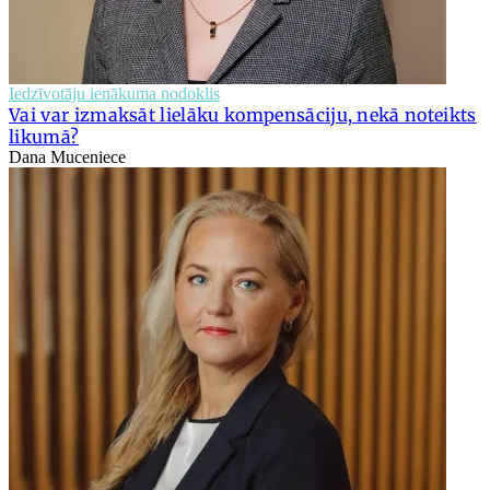
Iedzīvotāju ienākuma nodoklis
Vai var izmaksāt lielāku kompensāciju, nekā noteikts
likumā?
Dana Muceniece