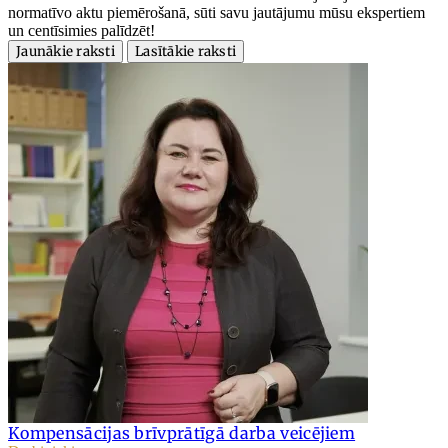
normatīvo aktu piemērošanā, sūti savu jautājumu mūsu ekspertiem
un centīsimies palīdzēt!
Jaunākie raksti
Lasītākie raksti
Kompensācijas brīvprātīgā darba veicējiem