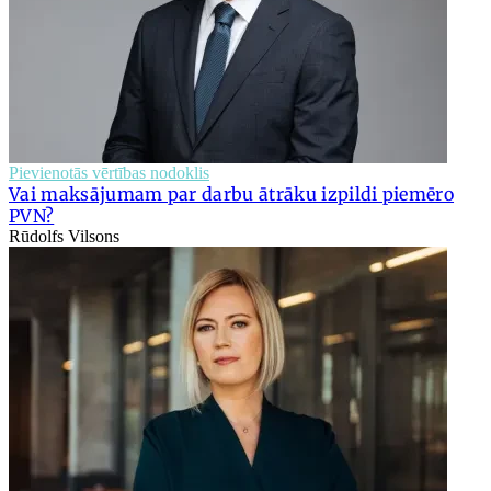
Pievienotās vērtības nodoklis
Vai maksājumam par darbu ātrāku izpildi piemēro
PVN?
Rūdolfs Vilsons