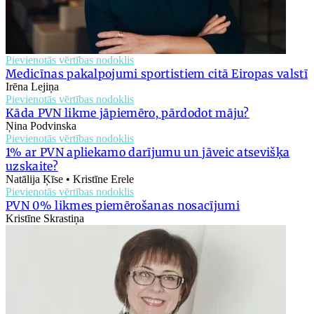
Pievienotās vērtības nodoklis
Medicīnas pakalpojumi sportistiem citā Eiropas valstī
Irēna Lejiņa
Pievienotās vērtības nodoklis
Kāda PVN likme jāpiemēro, pārdodot māju?
Ņina Podvinska
Pievienotās vērtības nodoklis
1% ar PVN apliekamo darījumu un jāveic atsevišķa
uzskaite?
Natālija Ķīse • Kristīne Erele
Pievienotās vērtības nodoklis
PVN 0% likmes piemērošanas nosacījumi
Kristīne Skrastiņa