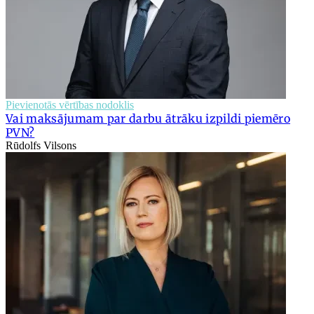
Pievienotās vērtības nodoklis
Vai maksājumam par darbu ātrāku izpildi piemēro
PVN?
Rūdolfs Vilsons