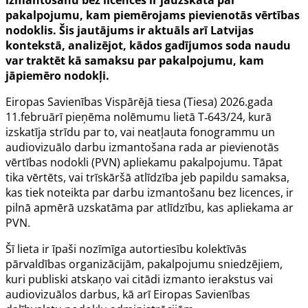
izmantošanu bez licences ir jāuzskata par
pakalpojumu, kam piemērojams pievienotās vērtības
nodoklis. Šis jautājums ir aktuāls arī Latvijas
kontekstā, analizējot, kādos gadījumos soda naudu
var traktēt kā samaksu par pakalpojumu, kam
jāpiemēro nodokļi.
Eiropas Savienības Vispārējā tiesa (Tiesa) 2026.gada
11.februārī pieņēma nolēmumu lietā T‑643/24, kurā
izskatīja strīdu par to, vai neatļauta fonogrammu un
audiovizuālo darbu izmantošana rada ar pievienotās
vērtības nodokli (PVN) apliekamu pakalpojumu. Tāpat
tika vērtēts, vai trīskāršā atlīdzība jeb papildu samaksa,
kas tiek noteikta par darbu izmantošanu bez licences, ir
pilnā apmērā uzskatāma par atlīdzību, kas apliekama ar
PVN.
Šī lieta ir īpaši nozīmīga autortiesību kolektīvās
pārvaldības organizācijām, pakalpojumu sniedzējiem,
kuri publiski atskaņo vai citādi izmanto ierakstus vai
audiovizuālos darbus, kā arī Eiropas Savienības