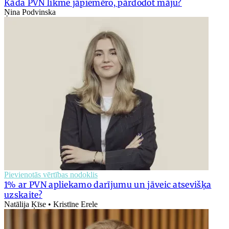
Kāda PVN likme jāpiemēro, pārdodot māju?
Ņina Podvinska
Pievienotās vērtības nodoklis
1% ar PVN apliekamo darījumu un jāveic atsevišķa
uzskaite?
Natālija Ķīse • Kristīne Erele