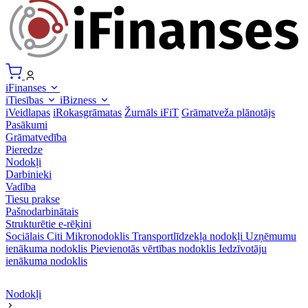
iFinanses
iTiesības
iBizness
iVeidlapas
iRokasgrāmatas
Žurnāls iFiT
Grāmatveža plānotājs
Pasākumi
Grāmatvedība
Pieredze
Nodokļi
Darbinieki
Vadība
Tiesu prakse
Pašnodarbinātais
Strukturētie e-rēķini
Sociālais
Citi
Mikronodoklis
Transportlīdzekļa nodokļi
Uzņēmumu
ienākuma nodoklis
Pievienotās vērtības nodoklis
Iedzīvotāju
ienākuma nodoklis
Nodokļi