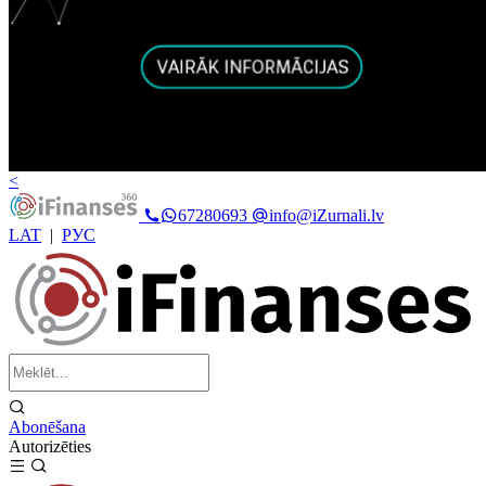
<
67280693
info@iZurnali.lv
LAT
|
РУС
Abonēšana
Autorizēties