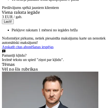
Piedāvājums spēkā jauniem klientiem
Viena raksta iegāde
3 EUR
/ gab.
Lasīt!
Piekļuve rakstam 1 mēnesi no iegādes brīža
Noformējot pirkumu, netiek piesaistīta maksājumu karte un nenotiek
automātiski maksājumi!
Apskatīt citas abonēšanas iespējas
Pamanīji kļūdu?
Iezīmē tekstu un spied "ziņot par kļūdu".
Tēmas
Vēl no šīs rubrikas