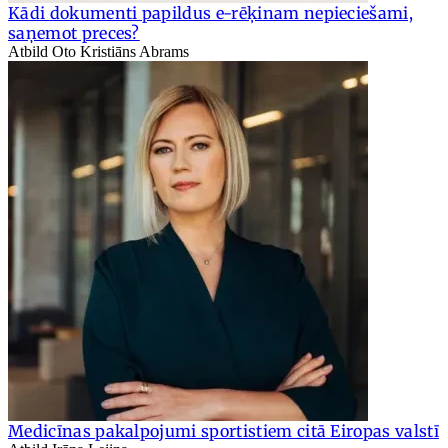
Kādi dokumenti papildus e-rēķinam nepieciešami,
saņemot preces?
Atbild Oto Kristiāns Abrams
Medicīnas pakalpojumi sportistiem citā Eiropas valstī