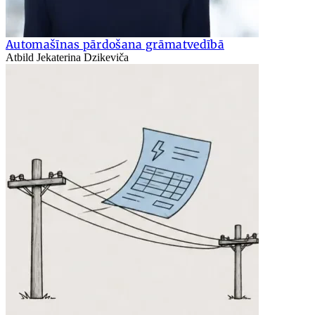
Automašīnas pārdošana grāmatvedībā
Atbild Jekaterina Dzikeviča