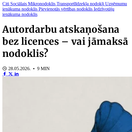
Citi
Sociālais
Mikronodoklis
Transportlīdzekļa nodokļi
Uzņēmumu
ienākuma nodoklis
Pievienotās vērtības nodoklis
Iedzīvotāju
ienākuma nodoklis
Autordarbu atskaņošana
bez licences – vai jāmaksā
nodoklis?
28.05.2026. • 9 MIN