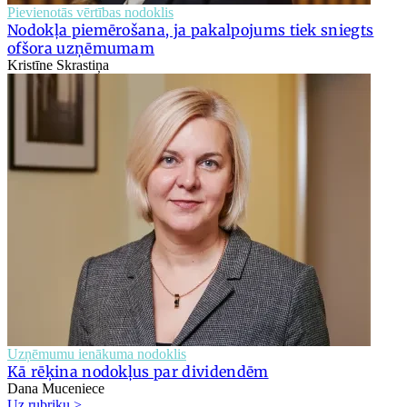
Pievienotās vērtības nodoklis
Nodokļa piemērošana, ja pakalpojums tiek sniegts
ofšora uzņēmumam
Kristīne Skrastiņa
Uzņēmumu ienākuma nodoklis
Kā rēķina nodokļus par dividendēm
Dana Muceniece
Uz rubriku >