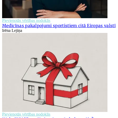
Pievienotās vērtības nodoklis
Medicīnas pakalpojumi sportistiem citā Eiropas valstī
Irēna Lejiņa
Pievienotās vērtības nodoklis