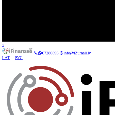
<
67280693
info@iZurnali.lv
LAT
|
РУС