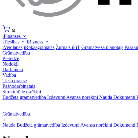
iFinanses
iTiesības
iBizness
iVeidlapas
iRokasgrāmatas
Žurnāls iFiT
Grāmatveža plānotājs
Pasāk
Grāmatvedība
Pieredze
Nodokļi
Darbinieki
Vadība
Tiesu prakse
Pašnodarbinātais
Strukturētie e-rēķini
Budžeta grāmatvedība
Izdevumi
Avansa norēķini
Nauda
Dokumenti
Grāmatvedība
Nauda
Budžeta grāmatvedība
Izdevumi
Avansa norēķini
Dokumenti