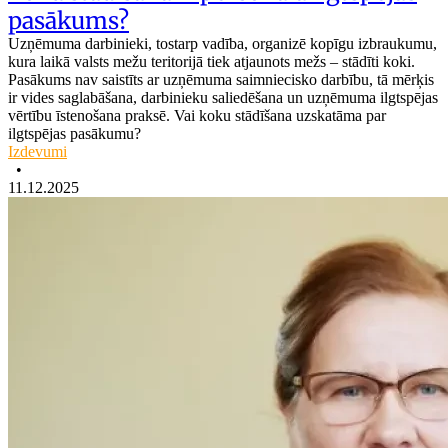
pasākums?
Uzņēmuma darbinieki, tostarp vadība, organizē kopīgu izbraukumu,
kura laikā valsts mežu teritorijā tiek atjaunots mežs – stādīti koki.
Pasākums nav saistīts ar uzņēmuma saimniecisko darbību, tā mērķis
ir vides saglabāšana, darbinieku saliedēšana un uzņēmuma ilgtspējas
vērtību īstenošana praksē. Vai koku stādīšana uzskatāma par
ilgtspējas pasākumu?
Izdevumi
•
11.12.2025