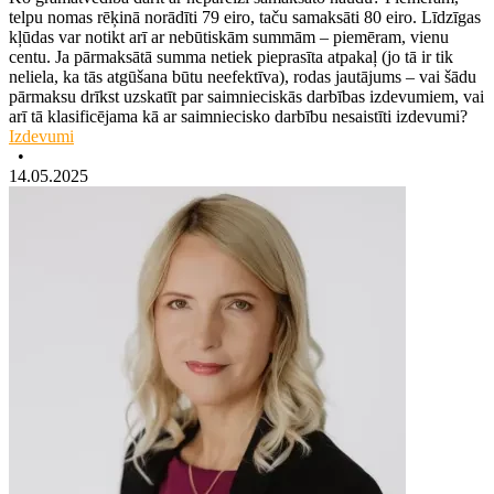
telpu nomas rēķinā norādīti 79 eiro, taču samaksāti 80 eiro. Līdzīgas
kļūdas var notikt arī ar nebūtiskām summām – piemēram, vienu
centu. Ja pārmaksātā summa netiek pieprasīta atpakaļ (jo tā ir tik
neliela, ka tās atgūšana būtu neefektīva), rodas jautājums – vai šādu
pārmaksu drīkst uzskatīt par saimnieciskās darbības izdevumiem, vai
arī tā klasificējama kā ar saimniecisko darbību nesaistīti izdevumi?
Izdevumi
•
14.05.2025