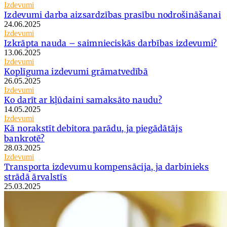
Izdevumi
Izdevumi darba aizsardzības prasību nodrošināšanai
24.06.2025
Izdevumi
Izkrāpta nauda – saimnieciskās darbības izdevumi?
13.06.2025
Izdevumi
Koplīguma izdevumi grāmatvedībā
26.05.2025
Izdevumi
Ko darīt ar kļūdaini samaksāto naudu?
14.05.2025
Izdevumi
Kā norakstīt debitora parādu, ja piegādātājs
bankrotē?
28.03.2025
Izdevumi
Transporta izdevumu kompensācija, ja darbinieks
strādā ārvalstīs
25.03.2025