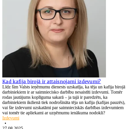
Kad kafija birojā ir attaisnojami izdevumi?
Līdz šim Valsts ieņēmumu dienests uzskatīja, ka tēja un kafija birojā
darbiniekiem ir ar saimniecisko darbību nesaistīti izdevumi. Tomēr
rodas jautājums koplīguma sakarā – ja tajā ir paredzēts, ka
darbiniekiem ikdienā tiek nodrošināta tēja un kafija (kafijas pauzēs),
vai šie izdevumi uzskatāmi par saimnieciskās darbības izdevumiem
vai tomēr tie apliekami ar uzņēmumu ienākuma nodokli?
Izdevumi
•
27.08.2025