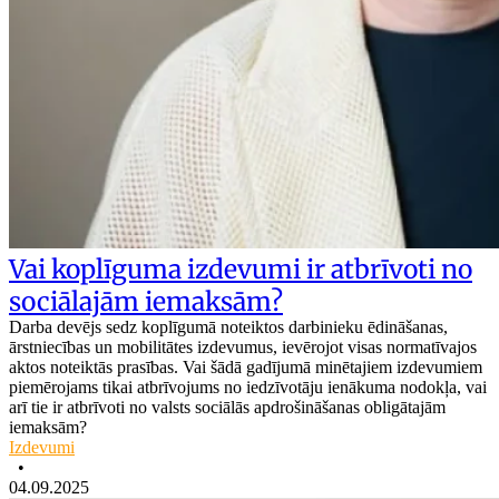
Vai koplīguma izdevumi ir atbrīvoti no
sociālajām iemaksām?
Darba devējs sedz koplīgumā noteiktos darbinieku ēdināšanas,
ārstniecības un mobilitātes izdevumus, ievērojot visas normatīvajos
aktos noteiktās prasības. Vai šādā gadījumā minētajiem izdevumiem
piemērojams tikai atbrīvojums no iedzīvotāju ienākuma nodokļa, vai
arī tie ir atbrīvoti no valsts sociālās apdrošināšanas obligātajām
iemaksām?
Izdevumi
•
04.09.2025