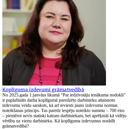
Koplīguma izdevumi grāmatvedībā
No 2025.gada 1.janvāra likumā “Par iedzīvotāju ienākuma nodokli”
ir paplašināts darba koplīgumā paredzēto darbinieku attaisnoto
izdevumu veidu saraksts, kā arī ieviests jauns izdevumu normas
noteikšanas princips. Tas paredz iespēju noteikto summu – 700 eiro
– piemērot nevis statiski katram darbiniekam, bet aprēķināt kā vidējo
vērtību uz vienu darbinieku. Kā koplīguma izdevumus norādīt
grāmatvedībā?