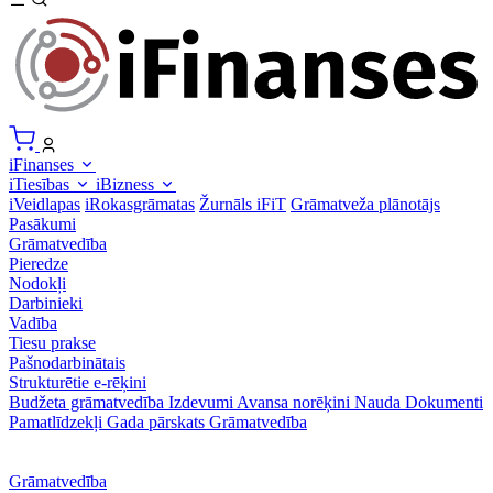
iFinanses
iTiesības
iBizness
iVeidlapas
iRokasgrāmatas
Žurnāls iFiT
Grāmatveža plānotājs
Pasākumi
Grāmatvedība
Pieredze
Nodokļi
Darbinieki
Vadība
Tiesu prakse
Pašnodarbinātais
Strukturētie e-rēķini
Budžeta grāmatvedība
Izdevumi
Avansa norēķini
Nauda
Dokumenti
Pamatlīdzekļi
Gada pārskats
Grāmatvedība
Grāmatvedība