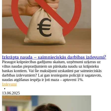
Izkrāpta nauda – saimnieciskās darbības izdevumi?
Pieaugot krāpniecības gadījumu skaitam, uzņēmumi uzķeras uz
viltus naudas pieprasījumiem un pārskaita naudu uz krāpnieku
bankas kontiem. Vai šie maksājumi uzskatāmi par saimnieciskās
darbības izdevumiem? Lai gan iesniegums policijā ir sagatavots,
naudas atgūšanas iespēja ir ļoti maza – aptuveni 1%.
Izdevumi
•
13.06.2025