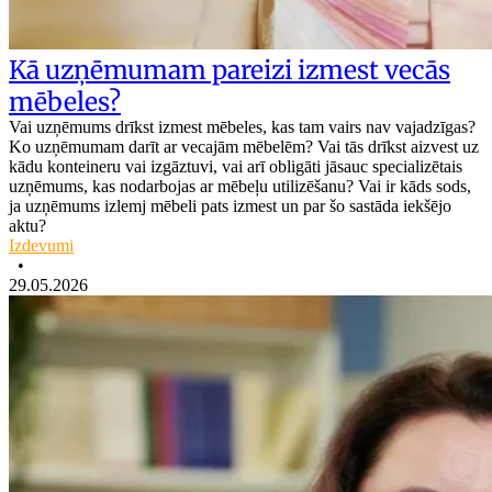
Kā uzņēmumam pareizi izmest vecās
mēbeles?
Vai uzņēmums drīkst izmest mēbeles, kas tam vairs nav vajadzīgas?
Ko uzņēmumam darīt ar vecajām mēbelēm? Vai tās drīkst aizvest uz
kādu konteineru vai izgāztuvi, vai arī obligāti jāsauc specializētais
uzņēmums, kas nodarbojas ar mēbeļu utilizēšanu? Vai ir kāds sods,
ja uzņēmums izlemj mēbeli pats izmest un par šo sastāda iekšējo
aktu?
Izdevumi
•
29.05.2026