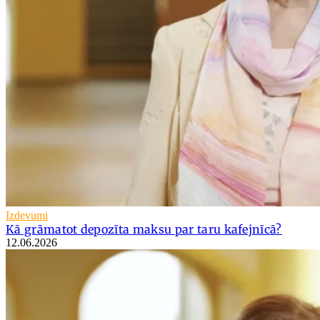
Izdevumi
Kā grāmatot depozīta maksu par taru kafejnīcā?
12.06.2026