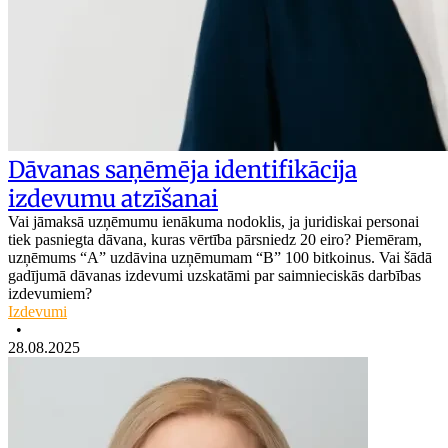
Dāvanas saņēmēja identifikācija
izdevumu atzīšanai
Vai jāmaksā uzņēmumu ienākuma nodoklis, ja juridiskai personai
tiek pasniegta dāvana, kuras vērtība pārsniedz 20 eiro? Piemēram,
uzņēmums “A” uzdāvina uzņēmumam “B” 100 bitkoinus. Vai šādā
gadījumā dāvanas izdevumi uzskatāmi par saimnieciskās darbības
izdevumiem?
Izdevumi
•
28.08.2025