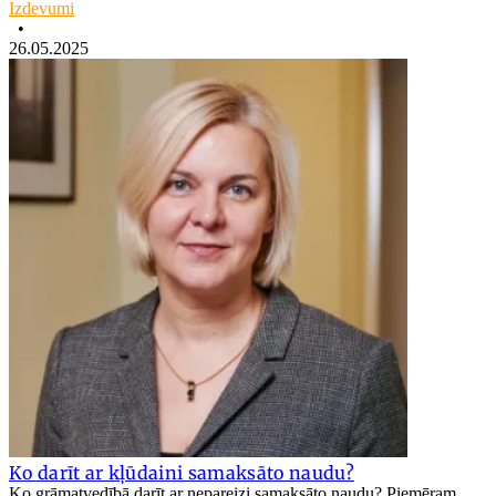
Izdevumi
•
26.05.2025
Ko darīt ar kļūdaini samaksāto naudu?
Ko grāmatvedībā darīt ar nepareizi samaksāto naudu? Piemēram,