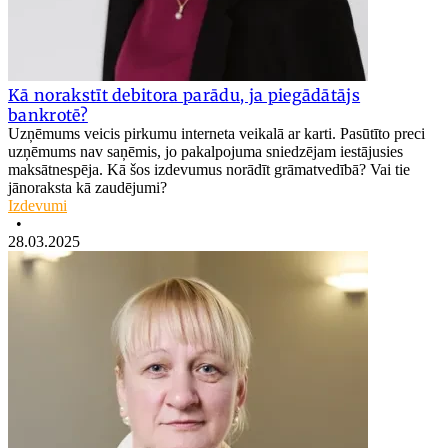
Kā norakstīt debitora parādu, ja piegādātājs
bankrotē?
Uzņēmums veicis pirkumu interneta veikalā ar karti. Pasūtīto preci
uzņēmums nav saņēmis, jo pakalpojuma sniedzējam iestājusies
maksātnespēja. Kā šos izdevumus norādīt grāmatvedībā? Vai tie
jānoraksta kā zaudējumi?
Izdevumi
•
28.03.2025