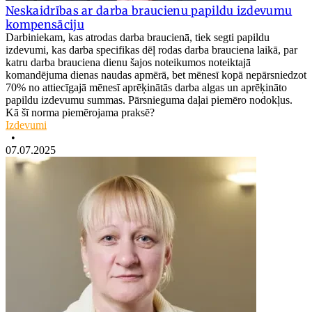
Neskaidrības ar darba braucienu papildu izdevumu
kompensāciju
Darbiniekam, kas atrodas darba braucienā, tiek segti papildu
izdevumi, kas darba specifikas dēļ rodas darba brauciena laikā, par
katru darba brauciena dienu šajos noteikumos noteiktajā
komandējuma dienas naudas apmērā, bet mēnesī kopā nepārsniedzot
70% no attiecīgajā mēnesī aprēķinātās darba algas un aprēķināto
papildu izdevumu summas. Pārsnieguma daļai piemēro nodokļus.
Kā šī norma piemērojama praksē?
Izdevumi
•
07.07.2025