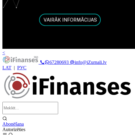
<
67280693
info@iZurnali.lv
LAT
|
РУС
Abonēšana
Autorizēties