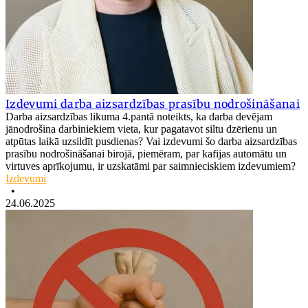
Izdevumi darba aizsardzības prasību nodrošināšanai
Darba aizsardzības likuma 4.pantā noteikts, ka darba devējam
jānodrošina darbiniekiem vieta, kur pagatavot siltu dzērienu un
atpūtas laikā uzsildīt pusdienas? Vai izdevumi šo darba aizsardzības
prasību nodrošināšanai birojā, piemēram, par kafijas automātu un
virtuves aprīkojumu, ir uzskatāmi par saimnieciskiem izdevumiem?
Izdevumi
•
24.06.2025