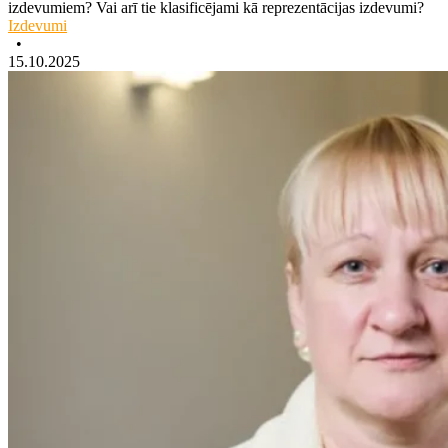
izdevumiem? Vai arī tie klasificējami kā reprezentācijas izdevumi?
Izdevumi
•
15.10.2025