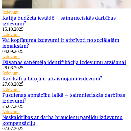
Izdevumi
Kafija budžeta iestādē – saimnieciskās darbības
izdevumi?
15.10.2025
Izdevumi
Vai koplīguma izdevumi ir atbrīvoti no sociālajām
iemaksām?
04.09.2025
Izdevumi
Dāvanas saņēmēja identifikācija izdevumu atzīšanai
28.08.2025
Izdevumi
Kad kafija birojā ir attaisnojami izdevumi?
27.08.2025
Izdevumi
Pusdienas apmācību laikā – saimnieciskās darbības
izdevumi?
25.07.2025
Izdevumi
Neskaidrības ar darba braucienu papildu izdevumu
kompensāciju
07.07.2025