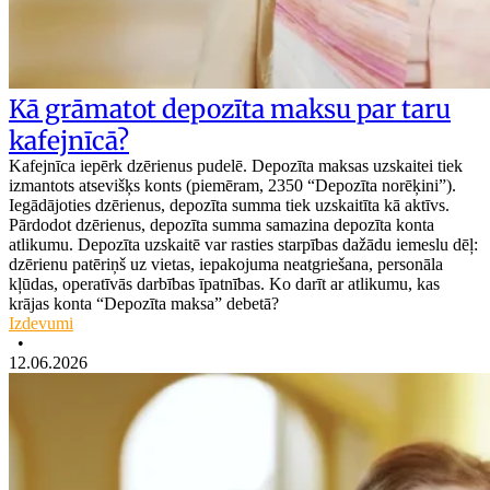
Kā grāmatot depozīta maksu par taru
kafejnīcā?
Kafejnīca iepērk dzērienus pudelē. Depozīta maksas uzskaitei tiek
izmantots atsevišķs konts (piemēram, 2350 “Depozīta norēķini”).
Iegādājoties dzērienus, depozīta summa tiek uzskaitīta kā aktīvs.
Pārdodot dzērienus, depozīta summa samazina depozīta konta
atlikumu. Depozīta uzskaitē var rasties starpības dažādu iemeslu dēļ:
dzērienu patēriņš uz vietas, iepakojuma neatgriešana, personāla
kļūdas, operatīvās darbības īpatnības. Ko darīt ar atlikumu, kas
krājas konta “Depozīta maksa” debetā?
Izdevumi
•
12.06.2026