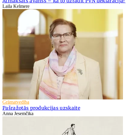
Atmaksāts avanss – kā to uzrādīt PVN deklarācijā?
Laila Kelmere
Grāmatvedība
Pašražotās produkcijas uzskaite
Anna Jesemčika