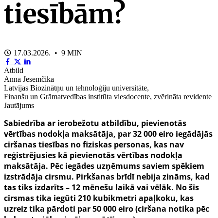
tiesībām?
17.03.2026. • 9 MIN
Atbild
Anna Jesemčika
Latvijas Biozinātņu un tehnoloģiju universitāte,
Finanšu un Grāmatvedības institūta viesdocente, zvērināta revidente
Jautājums
Sabiedrība ar ierobežotu atbildību, pievienotās
vērtības nodokļa maksātāja, par 32 000 eiro iegādājās
ciršanas tiesības no fiziskas personas, kas nav
reģistrējusies kā pievienotās vērtības nodokļa
maksātāja. Pēc iegādes uzņēmums saviem spēkiem
izstrādāja cirsmu. Pirkšanas brīdī nebija zināms, kad
tas tiks izdarīts – 12 mēnešu laikā vai vēlāk. No šīs
cirsmas tika iegūti 210 kubikmetri apaļkoku, kas
uzreiz tika pārdoti par 50 000 eiro (ciršana notika pēc