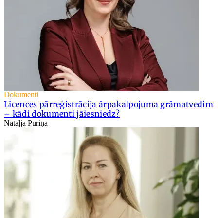
Dokumenti
Licences pārreģistrācija ārpakalpojuma grāmatvedim
– kādi dokumenti jāiesniedz?
Nataļja Puriņa