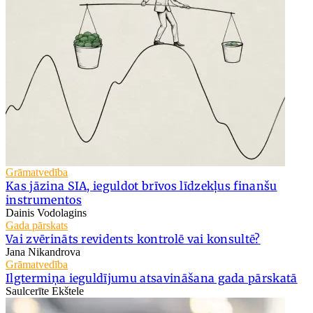
Grāmatvedība
Kas jāzina SIA, ieguldot brīvos līdzekļus finanšu
instrumentos
Dainis Vodolagins
Gada pārskats
Vai zvērināts revidents kontrolē vai konsultē?
Jana Nikandrova
Grāmatvedība
Ilgtermiņa ieguldījumu atsavināšana gada pārskatā
Saulcerīte Ekštele