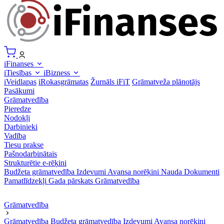
iFinanses
iTiesības
iBizness
iVeidlapas
iRokasgrāmatas
Žurnāls iFiT
Grāmatveža plānotājs
Pasākumi
Grāmatvedība
Pieredze
Nodokļi
Darbinieki
Vadība
Tiesu prakse
Pašnodarbinātais
Strukturētie e-rēķini
Budžeta grāmatvedība
Izdevumi
Avansa norēķini
Nauda
Dokumenti
Pamatlīdzekļi
Gada pārskats
Grāmatvedība
Grāmatvedība
Grāmatvedība
Budžeta grāmatvedība
Izdevumi
Avansa norēķini