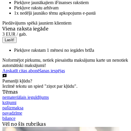
Piekļuve jaunākajiem iFinanses rakstiem
Piekļuve rakstu arhīvam
1x nedēļā jaunāko tēmu apkopojums e-pastā
Piedāvājums spēkā jauniem klientiem
Viena raksta iegāde
3 EUR
/ gab.
Lasīt!
Piekļuve rakstam 1 mēnesi no iegādes brīža
Noformējot pirkumu, netiek piesaistīta maksājumu karte un nenotiek
automātiski maksājumi!
Apskatīt citas abonēšanas iespējas
Pamanīji kļūdu?
Iezīmē tekstu un spied "ziņot par kļūdu".
Tēmas
nemateriālais ieguldījums
krājumi
pašizmaksa
pavadzīme
bilance
Vēl no šīs rubrikas