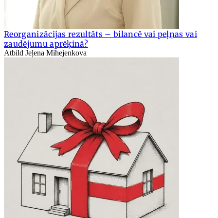
Reorganizācijas rezultāts – bilancē vai peļņas vai
zaudējumu aprēķinā?
Atbild Jeļena Mihejenkova