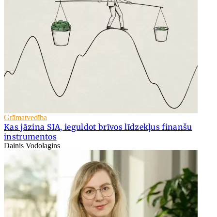
Grāmatvedība
Kas jāzina SIA, ieguldot brīvos līdzekļus finanšu
instrumentos
Dainis Vodolagins