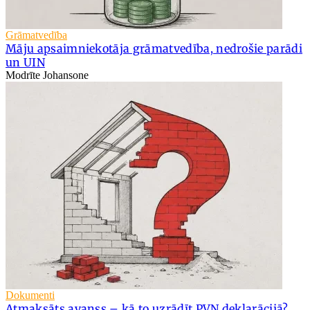
Grāmatvedība
Māju apsaimniekotāja grāmatvedība, nedrošie parādi
un UIN
Modrīte Johansone
Dokumenti
Atmaksāts avanss – kā to uzrādīt PVN deklarācijā?