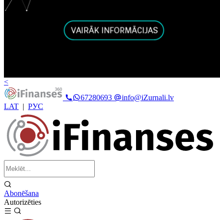
<
67280693
info@iZurnali.lv
LAT
|
РУС
Abonēšana
Autorizēties