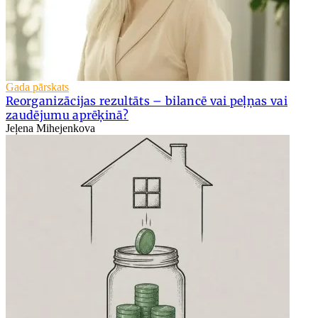
Gada pārskats
Reorganizācijas rezultāts – bilancē vai peļņas vai
zaudējumu aprēķinā?
Jeļena Mihejenkova