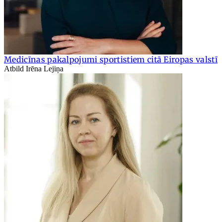
Medicīnas pakalpojumi sportistiem citā Eiropas valstī
Atbild Irēna Lejiņa