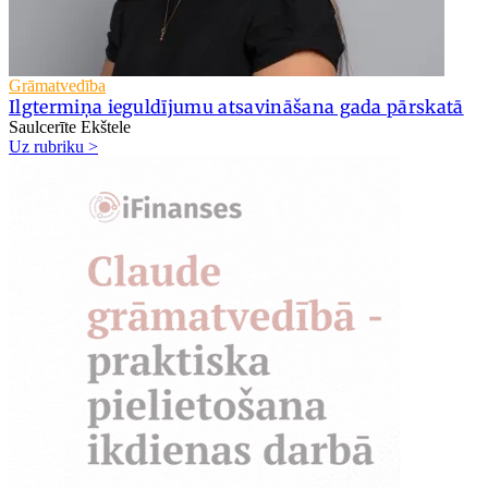
Grāmatvedība
Ilgtermiņa ieguldījumu atsavināšana gada pārskatā
Saulcerīte Ekštele
Uz rubriku >