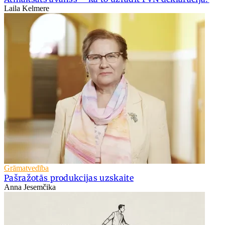
Laila Kelmere
Grāmatvedība
Pašražotās produkcijas uzskaite
Anna Jesemčika