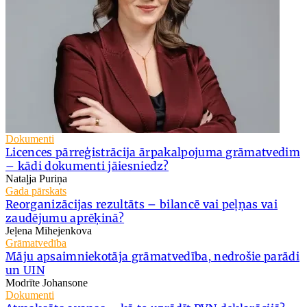
Dokumenti
Licences pārreģistrācija ārpakalpojuma grāmatvedim
– kādi dokumenti jāiesniedz?
Nataļja Puriņa
Gada pārskats
Reorganizācijas rezultāts – bilancē vai peļņas vai
zaudējumu aprēķinā?
Jeļena Mihejenkova
Grāmatvedība
Māju apsaimniekotāja grāmatvedība, nedrošie parādi
un UIN
Modrīte Johansone
Dokumenti