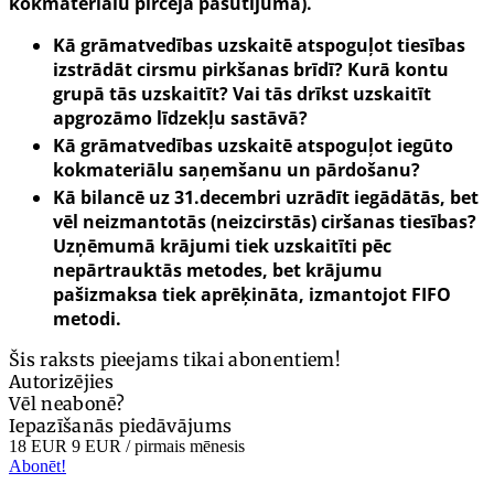
kokmateriālu pircēja pasūtījuma).
Kā grāmatvedības uzskaitē atspoguļot tiesības
izstrādāt cirsmu pirkšanas brīdī? Kurā kontu
grupā tās uzskaitīt? Vai tās drīkst uzskaitīt
apgrozāmo līdzekļu sastāvā?
Kā grāmatvedības uzskaitē atspoguļot iegūto
kokmateriālu saņemšanu un pārdošanu?
Kā bilancē uz 31.decembri uzrādīt iegādātās, bet
vēl neizmantotās (neizcirstās) ciršanas tiesības?
Uzņēmumā krājumi tiek uzskaitīti pēc
nepārtrauktās metodes, bet krājumu
pašizmaksa tiek aprēķināta, izmantojot FIFO
metodi.
Šis raksts pieejams tikai abonentiem!
Autorizējies
Vēl neabonē?
Iepazīšanās piedāvājums
18 EUR
9 EUR
/ pirmais mēnesis
Abonēt!