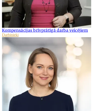
Kompensācijas brīvprātīgā darba veicējiem
Darbinieki