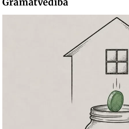
Grāmatvedība