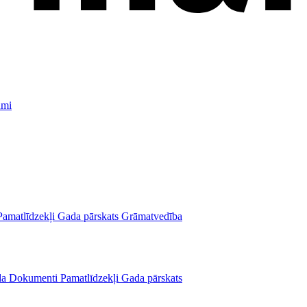
umi
Pamatlīdzekļi
Gada pārskats
Grāmatvedība
da
Dokumenti
Pamatlīdzekļi
Gada pārskats