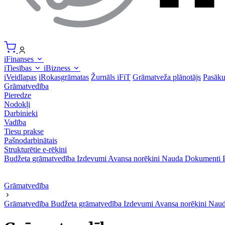
iFinanses
iTiesības
iBizness
iVeidlapas
iRokasgrāmatas
Žurnāls iFiT
Grāmatveža plānotājs
Pasāk
Grāmatvedība
Pieredze
Nodokļi
Darbinieki
Vadība
Tiesu prakse
Pašnodarbinātais
Strukturētie e-rēķini
Budžeta grāmatvedība
Izdevumi
Avansa norēķini
Nauda
Dokumenti
Grāmatvedība
Grāmatvedība
Budžeta grāmatvedība
Izdevumi
Avansa norēķini
Nau