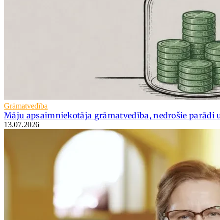
Grāmatvedība
Māju apsaimniekotāja grāmatvedība, nedrošie parādi 
13.07.2026