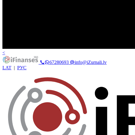
<
67280693
info@iZurnali.lv
LAT
|
РУС