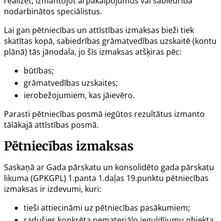
realizēt, izmantojot ārpakalpojumus vai sabiedrībā
nodarbinātos speciālistus.
Lai gan pētniecības un attīstības izmaksas bieži tiek
skatītas kopā, sabiedrības grāmatvedības uzskaitē (kontu
plānā) tās jānodala, jo šīs izmaksas atšķiras pēc:
būtības;
grāmatvedības uzskaites;
ierobežojumiem, kas jāievēro.
Parasti pētniecības posmā iegūtos rezultātus izmanto
tālākajā attīstības posmā.
Pētniecības izmaksas
Saskaņā ar Gada pārskatu un konsolidēto gada pārskatu
likuma (GPKGPL)
1.panta
1.daļas 19.punktu pētniecības
izmaksas ir izdevumi, kuri:
tieši attiecināmi uz pētniecības pasākumiem;
radušies konkrēta nemateriālo ieguldījumu objekta