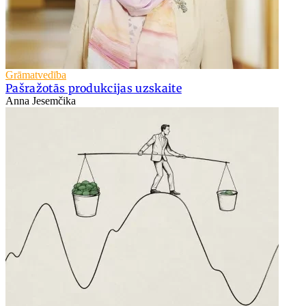
Grāmatvedība
Pašražotās produkcijas uzskaite
Anna Jesemčika