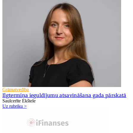
Grāmatvedība
Ilgtermiņa ieguldījumu atsavināšana gada pārskatā
Saulcerīte Ekštele
Uz rubriku >