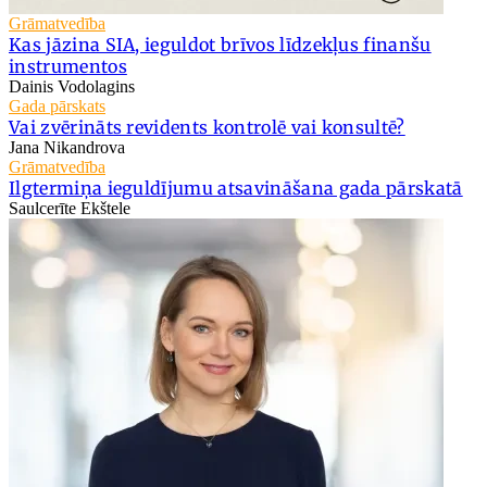
Grāmatvedība
Kas jāzina SIA, ieguldot brīvos līdzekļus finanšu
instrumentos
Dainis Vodolagins
Gada pārskats
Vai zvērināts revidents kontrolē vai konsultē?
Jana Nikandrova
Grāmatvedība
Ilgtermiņa ieguldījumu atsavināšana gada pārskatā
Saulcerīte Ekštele