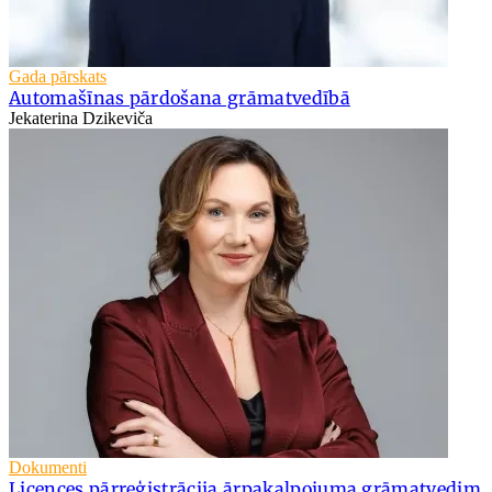
Gada pārskats
Automašīnas pārdošana grāmatvedībā
Jekaterina Dzikeviča
Dokumenti
Licences pārreģistrācija ārpakalpojuma grāmatvedim