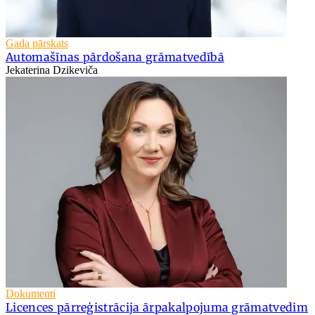
Gada pārskats
Automašīnas pārdošana grāmatvedībā
Jekaterina Dzikeviča
Dokumenti
Licences pārreģistrācija ārpakalpojuma grāmatvedim