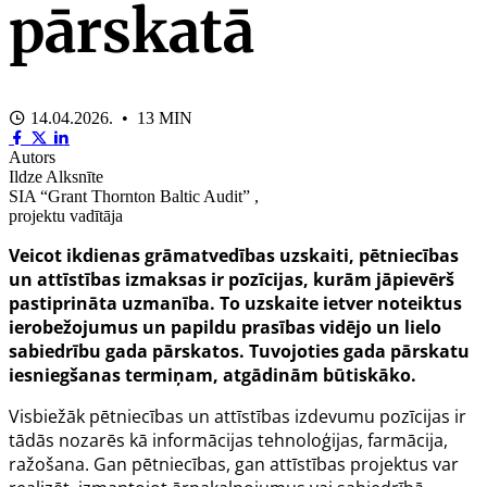
pārskatā
14.04.2026. • 13 MIN
Autors
Ildze Alksnīte
SIA “Grant Thornton Baltic Audit” ,
projektu vadītāja
Veicot ikdienas grāmatvedības uzskaiti, pētniecības
un attīstības izmaksas ir pozīcijas, kurām jāpievērš
pastiprināta uzmanība. To uzskaite ietver noteiktus
ierobežojumus un papildu prasības vidējo un lielo
sabiedrību gada pārskatos. Tuvojoties gada pārskatu
iesniegšanas termiņam, atgādinām būtiskāko.
Visbiežāk pētniecības un attīstības izdevumu pozīcijas ir
tādās nozarēs kā informācijas tehnoloģijas, farmācija,
ražošana. Gan pētniecības, gan attīstības projektus var