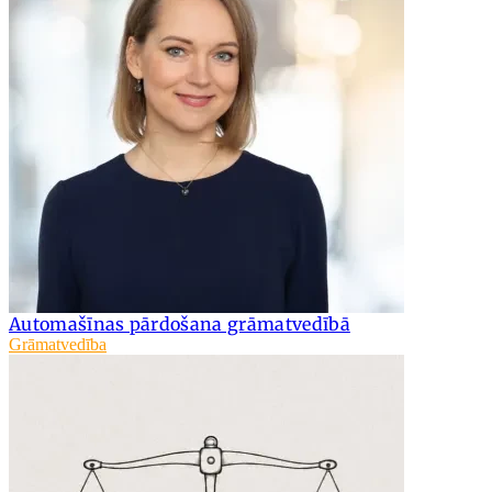
Automašīnas pārdošana grāmatvedībā
Grāmatvedība