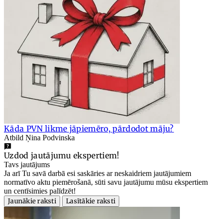
Kāda PVN likme jāpiemēro, pārdodot māju?
Atbild Ņina Podvinska
Uzdod jautājumu ekspertiem!
Tavs jautājums
Ja arī Tu savā darbā esi saskāries ar neskaidriem jautājumiem
normatīvo aktu piemērošanā, sūti savu jautājumu mūsu ekspertiem
un centīsimies palīdzēt!
Jaunākie raksti
Lasītākie raksti