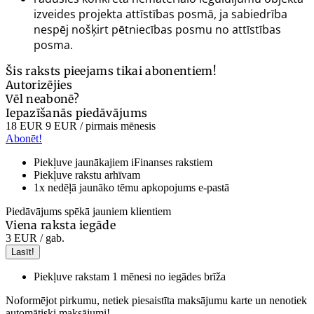
izveides projekta attīstības posmā, ja sabiedrība
nespēj nošķirt pētniecības posmu no attīstības
posma.
Šis raksts pieejams tikai abonentiem!
Autorizējies
Vēl neabonē?
Iepazīšanās piedāvājums
18 EUR
9 EUR
/ pirmais mēnesis
Abonēt!
Piekļuve jaunākajiem iFinanses rakstiem
Piekļuve rakstu arhīvam
1x nedēļā jaunāko tēmu apkopojums e-pastā
Piedāvājums spēkā jauniem klientiem
Viena raksta iegāde
3 EUR
/ gab.
Lasīt!
Piekļuve rakstam 1 mēnesi no iegādes brīža
Noformējot pirkumu, netiek piesaistīta maksājumu karte un nenotiek
automātiski maksājumi!