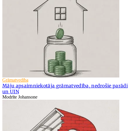
Grāmatvedība
Māju apsaimniekotāja grāmatvedība, nedrošie parādi
un UIN
Modrīte Johansone