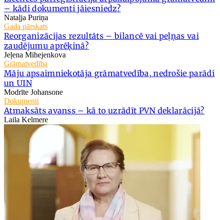
– kādi dokumenti jāiesniedz?
Nataļja Puriņa
Gada pārskats
Reorganizācijas rezultāts – bilancē vai peļņas vai
zaudējumu aprēķinā?
Jeļena Mihejenkova
Grāmatvedība
Māju apsaimniekotāja grāmatvedība, nedrošie parādi
un UIN
Modrīte Johansone
Dokumenti
Atmaksāts avanss – kā to uzrādīt PVN deklarācijā?
Laila Kelmere