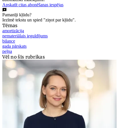
Apskatīt citas abonēšanas iespējas
Pamanīji kļūdu?
Iezīmē tekstu un spied "ziņot par kļūdu".
Tēmas
amortizācija
nemateriālais ieguldījums
bilance
gada pārskats
peļņa
Vēl no šīs rubrikas