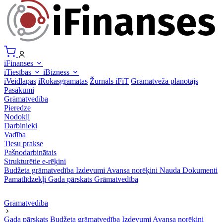
iFinanses
iTiesības
iBizness
iVeidlapas
iRokasgrāmatas
Žurnāls iFiT
Grāmatveža plānotājs
Pasākumi
Grāmatvedība
Pieredze
Nodokļi
Darbinieki
Vadība
Tiesu prakse
Pašnodarbinātais
Strukturētie e-rēķini
Budžeta grāmatvedība
Izdevumi
Avansa norēķini
Nauda
Dokumenti
Pamatlīdzekļi
Gada pārskats
Grāmatvedība
Grāmatvedība
Gada pārskats
Budžeta grāmatvedība
Izdevumi
Avansa norēķini