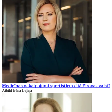
Medicīnas pakalpojumi sportistiem citā Eiropas valstī
Atbild Irēna Lejiņa