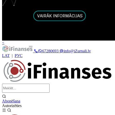
<
67280693
info@iZurnali.lv
LAT
|
РУС
Abonēšana
Autorizēties