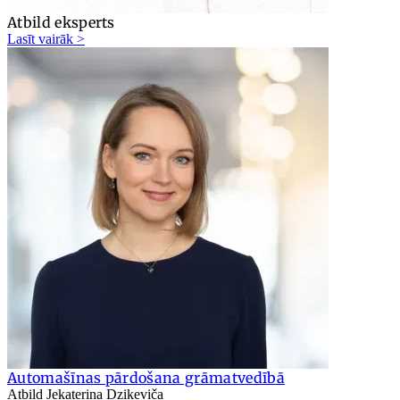
Atbild eksperts
Lasīt vairāk >
Automašīnas pārdošana grāmatvedībā
Atbild Jekaterina Dzikeviča