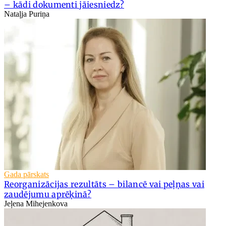
– kādi dokumenti jāiesniedz?
Nataļja Puriņa
Gada pārskats
Reorganizācijas rezultāts – bilancē vai peļņas vai
zaudējumu aprēķinā?
Jeļena Mihejenkova