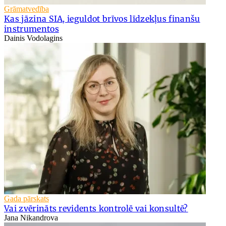
Grāmatvedība
Kas jāzina SIA, ieguldot brīvos līdzekļus finanšu
instrumentos
Dainis Vodolagins
Gada pārskats
Vai zvērināts revidents kontrolē vai konsultē?
Jana Nikandrova