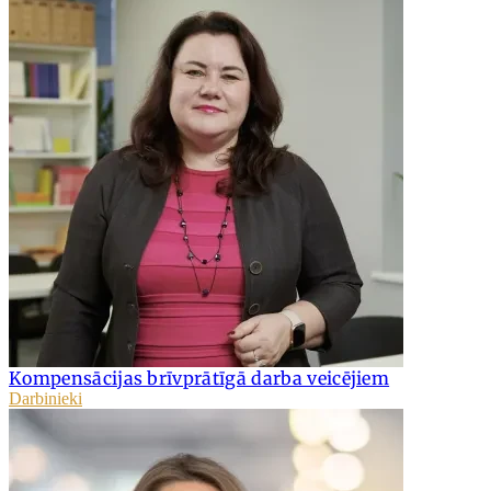
Kompensācijas brīvprātīgā darba veicējiem
Darbinieki