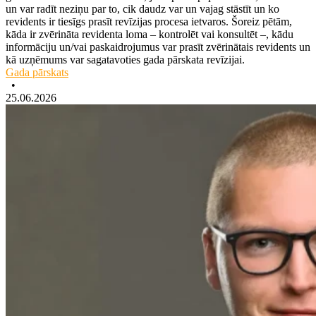
un var radīt neziņu par to, cik daudz var un vajag stāstīt un ko
revidents ir tiesīgs prasīt revīzijas procesa ietvaros. Šoreiz pētām,
kāda ir zvērināta revidenta loma – kontrolēt vai konsultēt –, kādu
informāciju un/vai paskaidrojumus var prasīt zvērinātais revidents un
kā uzņēmums var sagatavoties gada pārskata revīzijai.
Gada pārskats
•
25.06.2026