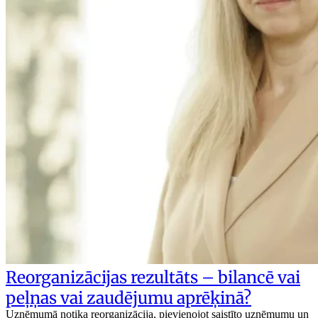
Reorganizācijas rezultāts – bilancē vai
peļņas vai zaudējumu aprēķinā?
Uzņēmumā notika reorganizācija, pievienojot saistīto uzņēmumu un