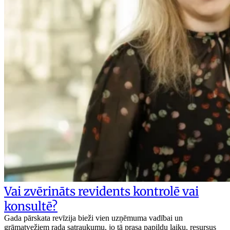
Vai zvērināts revidents kontrolē vai
konsultē?
Gada pārskata revīzija bieži vien uzņēmuma vadībai un
grāmatvežiem rada satraukumu, jo tā prasa papildu laiku, resursus