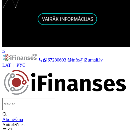
<
67280693
info@iZurnali.lv
LAT
|
РУС
Abonēšana
Autorizēties