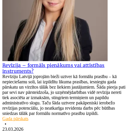
Revīzija – formāls pienākums vai attīstības
instruments?
Revīziju Latvijā joprojām bieži uztver kā formālu prasību – kā
nepieciešamu soli, lai izpildītu likuma prasības, iesniegtu gada
pārskatu un virzītos tālāk bez liekiem jautājumiem. Šāda pieeja pati
par sevi nav pārsteidzoša, jo uzņēmējdarbības vidē revīzija nereti
tiek asociēta ar izmaksām, stingriem termiņiem un papildu
administratīvo slogu. Taču šāda uztvere pakāpeniski ierobežo
revīzijas potenciālu, jo neatkarīga revidenta darbs pēc būtības
sniedzas tālāk par formālu normatīvo prasību izpildi.
Gada pārskats
•
23.03.2026