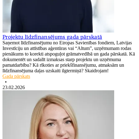
Projektu līdzfinansējums gada pārskatā
Saņemot līdzfinansējumu no Eiropas Savienības fondiem, Latvijas
Investīciju un attīstības aģentūras vai “Altum”, uzņēmumam rodas
pienākums to korekti atspoguļot grāmatvedībā un gada pārskatā. Kā
dokumentēt un sadalīt izmaksas starp projektu un uzņēmuma
pamatdarbību? Kā rīkoties ar priekšfinansējumu, atmaksām un
līdzfinansējuma daļas uzskaiti ilgtermiņā? Skaidrojam!
Gada pārskats
•
23.02.2026