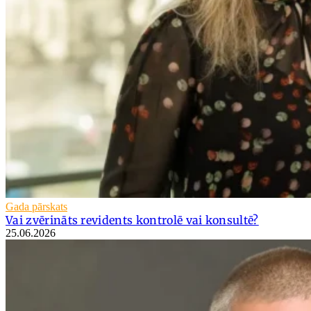
Gada pārskats
Vai zvērināts revidents kontrolē vai konsultē?
25.06.2026