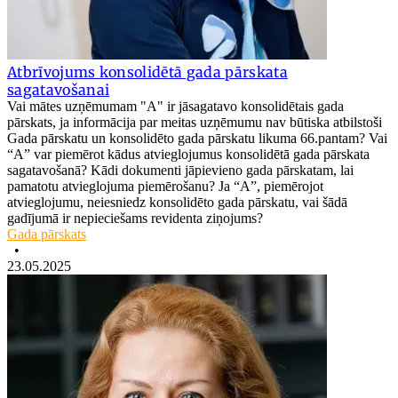
Atbrīvojums konsolidētā gada pārskata
sagatavošanai
Vai mātes uzņēmumam "A" ir jāsagatavo konsolidētais gada
pārskats, ja informācija par meitas uzņēmumu nav būtiska atbilstoši
Gada pārskatu un konsolidēto gada pārskatu likuma 66.pantam? Vai
“A” var piemērot kādus atvieglojumus konsolidētā gada pārskata
sagatavošanā? Kādi dokumenti jāpievieno gada pārskatam, lai
pamatotu atvieglojuma piemērošanu? Ja “A”, piemērojot
atvieglojumu, neiesniedz konsolidēto gada pārskatu, vai šādā
gadījumā ir nepieciešams revidenta ziņojums?
Gada pārskats
•
23.05.2025