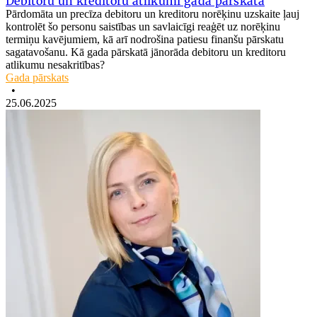
Debitoru un kreditoru atlikumi gada pārskatā
Pārdomāta un precīza debitoru un kreditoru norēķinu uzskaite ļauj
kontrolēt šo personu saistības un savlaicīgi reaģēt uz norēķinu
termiņu kavējumiem, kā arī nodrošina patiesu finanšu pārskatu
sagatavošanu. Kā gada pārskatā jānorāda debitoru un kreditoru
atlikumu nesakritības?
Gada pārskats
•
25.06.2025