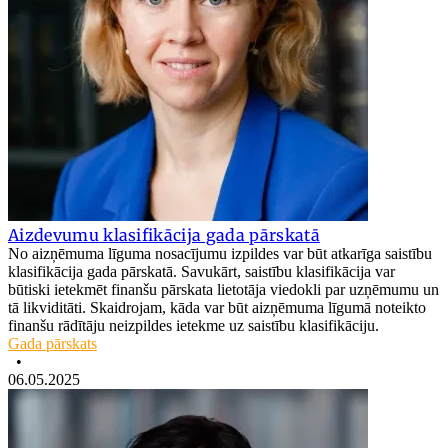
Aizdevumu klasifikācija gada pārskatā
No aizņēmuma līguma nosacījumu izpildes var būt atkarīga saistību
klasifikācija gada pārskatā. Savukārt, saistību klasifikācija var
būtiski ietekmēt finanšu pārskata lietotāja viedokli par uzņēmumu un
tā likviditāti. Skaidrojam, kāda var būt aizņēmuma līgumā noteikto
finanšu rādītāju neizpildes ietekme uz saistību klasifikāciju.
Gada pārskats
•
06.05.2025