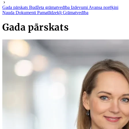
Gada pārskats
Budžeta grāmatvedība
Izdevumi
Avansa norēķini
Nauda
Dokumenti
Pamatlīdzekļi
Grāmatvedība
Gada pārskats