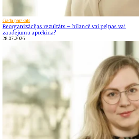
Gada pārskats
Reorganizācijas rezultāts – bilancē vai peļņas vai
zaudējumu aprēķinā?
28.07.2026