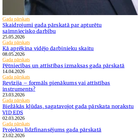
Gada pārskats
Skaidrojumi gada pārskatā par apturētu
saimniecisko darbību
25.05.2026
Gada pārskats
Kā aprēķina vidējo darbinieku skaitu
08.05.2026
Gada pārskats
Pētniecības un attīstības izmaksas gada pārskatā
14.04.2026
Gada pārskats
Revīzija – formāls pienākums vai attīstības
instruments?
23.03.2026
Gada pārskats
Biežākās kļūdas, sagatavojot gada pārskata norakstu
VID EDS
02.03.2026
Gada pārskats
Projektu līdzfinansējums gada pārskatā
23.02.2026