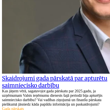
Skaidrojumi gada pārskatā par apturētu
saimniecisko darbību
Kas jāņem vērā, sagatavojot gada pārskatu par 2025.gadu, ja
uzņēmumam Valsts ieņēmumu dienests šajā periodā bija apturējis
saimniecisko darbību? Vai vadības ziņojumā un finanšu pārskata
pielikumā jāsniedz kāda papildu informācija un paskaidrojumi?
Gada pārskats