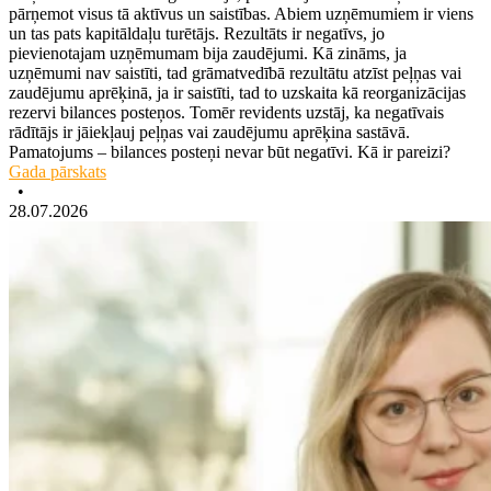
pārņemot visus tā aktīvus un saistības. Abiem uzņēmumiem ir viens
un tas pats kapitāldaļu turētājs. Rezultāts ir negatīvs, jo
pievienotajam uzņēmumam bija zaudējumi. Kā zināms, ja
uzņēmumi nav saistīti, tad grāmatvedībā rezultātu atzīst peļņas vai
zaudējumu aprēķinā, ja ir saistīti, tad to uzskaita kā reorganizācijas
rezervi bilances posteņos. Tomēr revidents uzstāj, ka negatīvais
rādītājs ir jāiekļauj peļņas vai zaudējumu aprēķina sastāvā.
Pamatojums – bilances posteņi nevar būt negatīvi. Kā ir pareizi?
Gada pārskats
•
28.07.2026