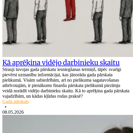
Kā aprēķina vidējo darbinieku skaitu
Strauji tuvojas gada pārskatu iesniegšanas termiņš, tāpēc svarīgi
pievērst uzmanību informācijai, kas jānorāda gada pārskata
pielikumā. Visām sabiedrībām, arī no pielikuma sagatavošanas
atbrīvotajām, ir pienākums finanšu pārskata pielikumā piezīmju
veidā norādīt vidējo darbinieku skaitu. Kā to aprēķina gada pārskata
vajadzībām, un kādas kļūdas rodas praksē?
Gada pārskats
•
08.05.2026