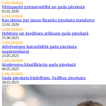
Gada pārskats
Vērtspapīri grāmatvedībā un gada pārskatā
02.02.2026
Gada pārskats
Kas jāzina par jauno finanšu pārskatu standartu
12.01.2026
Gada pārskats
Debitoru un kreditoru atlikumi gada pārskatā
25.06.2025
Gada pārskats
Atbrīvojums konsolidētā gada pārskata
sagatavošanai
23.05.2025
Gada pārskats
Aizdevumu klasifikācija gada pārskatā
06.05.2025
Gada pārskats
Gada pārskats biedrībām. Vadības ziņojums
28.03.2025