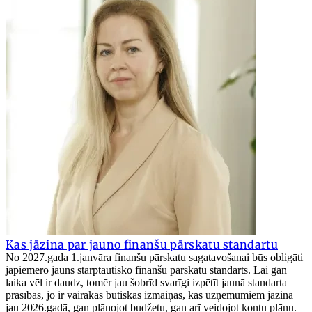
Kas jāzina par jauno finanšu pārskatu standartu
No 2027.gada 1.janvāra finanšu pārskatu sagatavošanai būs obligāti
jāpiemēro jauns starptautisko finanšu pārskatu standarts. Lai gan
laika vēl ir daudz, tomēr jau šobrīd svarīgi izpētīt jaunā standarta
prasības, jo ir vairākas būtiskas izmaiņas, kas uzņēmumiem jāzina
jau 2026.gadā, gan plānojot budžetu, gan arī veidojot kontu plānu.