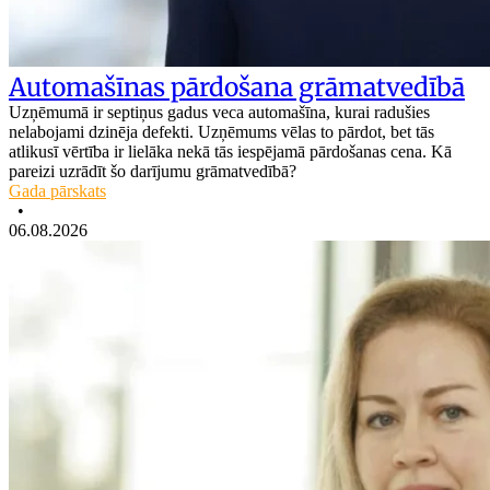
Automašīnas pārdošana grāmatvedībā
Uzņēmumā ir septiņus gadus veca automašīna, kurai radušies
nelabojami dzinēja defekti. Uzņēmums vēlas to pārdot, bet tās
atlikusī vērtība ir lielāka nekā tās iespējamā pārdošanas cena. Kā
pareizi uzrādīt šo darījumu grāmatvedībā?
Gada pārskats
•
06.08.2026