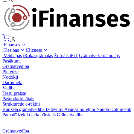
iFinanses
iTiesības
iBizness
iVeidlapas
iRokasgrāmatas
Žurnāls iFiT
Grāmatveža plānotājs
Pasākumi
Grāmatvedība
Pieredze
Nodokļi
Darbinieki
Vadība
Tiesu prakse
Pašnodarbinātais
Strukturētie e-rēķini
Budžeta grāmatvedība
Izdevumi
Avansa norēķini
Nauda
Dokumenti
Pamatlīdzekļi
Gada pārskats
Grāmatvedība
Grāmatvedība