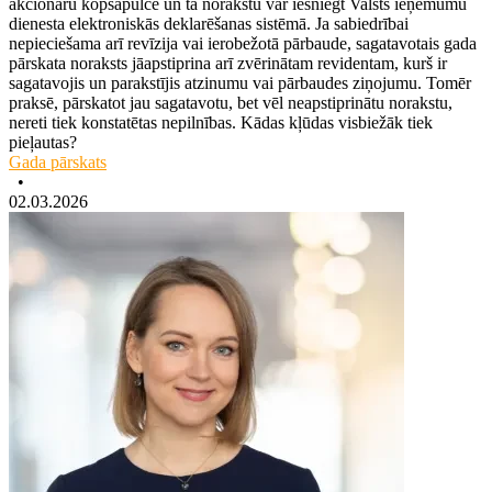
akcionāru kopsapulcē un tā norakstu var iesniegt Valsts ieņēmumu
dienesta elektroniskās deklarēšanas sistēmā. Ja sabiedrībai
nepieciešama arī revīzija vai ierobežotā pārbaude, sagatavotais gada
pārskata noraksts jāapstiprina arī zvērinātam revidentam, kurš ir
sagatavojis un parakstījis atzinumu vai pārbaudes ziņojumu. Tomēr
praksē, pārskatot jau sagatavotu, bet vēl neapstiprinātu norakstu,
nereti tiek konstatētas nepilnības. Kādas kļūdas visbiežāk tiek
pieļautas?
Gada pārskats
•
02.03.2026