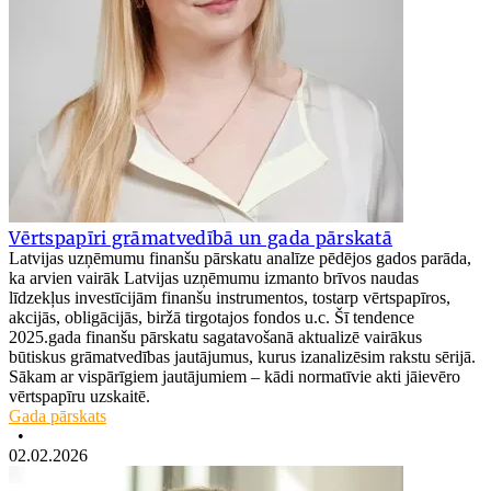
Vērtspapīri grāmatvedībā un gada pārskatā
Latvijas uzņēmumu finanšu pārskatu analīze pēdējos gados parāda,
ka arvien vairāk Latvijas uzņēmumu izmanto brīvos naudas
līdzekļus investīcijām finanšu instrumentos, tostarp vērtspapīros,
akcijās, obligācijās, biržā tirgotajos fondos u.c. Šī tendence
2025.gada finanšu pārskatu sagatavošanā aktualizē vairākus
būtiskus grāmatvedības jautājumus, kurus izanalizēsim rakstu sērijā.
Sākam ar vispārīgiem jautājumiem – kādi normatīvie akti jāievēro
vērtspapīru uzskaitē.
Gada pārskats
•
02.02.2026