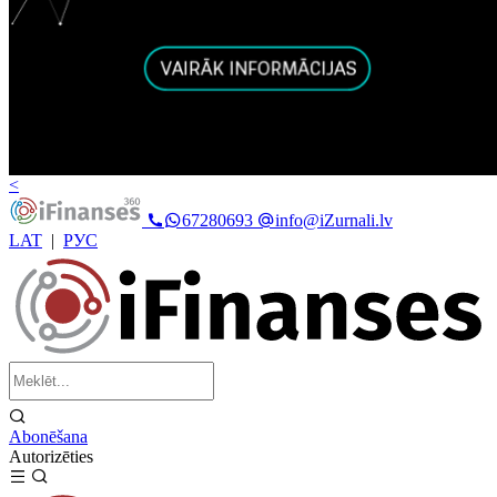
<
67280693
info@iZurnali.lv
LAT
|
РУС
Abonēšana
Autorizēties