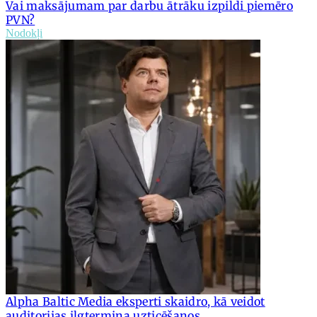
Vai maksājumam par darbu ātrāku izpildi piemēro
PVN?
Nodokļi
Alpha Baltic Media eksperti skaidro, kā veidot
auditorijas ilgtermiņa uzticēšanos