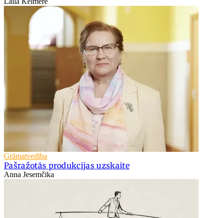
Laila Kelmere
Grāmatvedība
Pašražotās produkcijas uzskaite
Anna Jesemčika