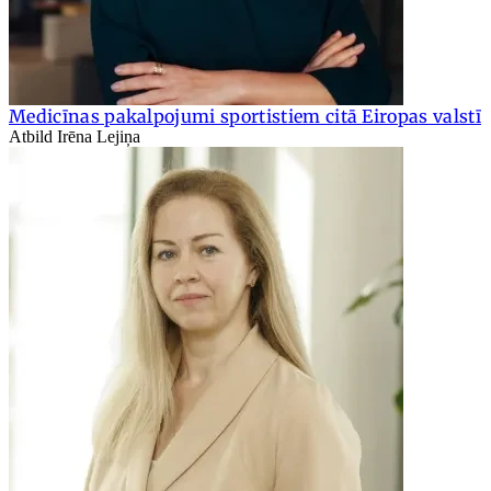
Medicīnas pakalpojumi sportistiem citā Eiropas valstī
Atbild Irēna Lejiņa