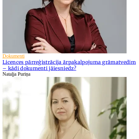
Dokumenti
Licences pārreģistrācija ārpakalpojuma grāmatvedim
– kādi dokumenti jāiesniedz?
Nataļja Puriņa