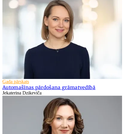
Gada pārskats
Automašīnas pārdošana grāmatvedībā
Jekaterina Dzikeviča