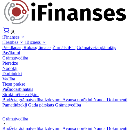
iFinanses
iTiesības
iBizness
iVeidlapas
iRokasgrāmatas
Žurnāls iFiT
Grāmatveža plānotājs
Pasākumi
Grāmatvedība
Pieredze
Nodokļi
Darbinieki
Vadība
Tiesu prakse
Pašnodarbinātais
Strukturētie e-rēķini
Budžeta grāmatvedība
Izdevumi
Avansa norēķini
Nauda
Dokumenti
Pamatlīdzekļi
Gada pārskats
Grāmatvedība
Grāmatvedība
Budžeta grāmatvedība
Izdevumi
Avansa norēķini
Nauda
Dokumenti