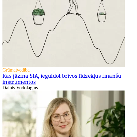
Grāmatvedība
Kas jāzina SIA, ieguldot brīvos līdzekļus finanšu
instrumentos
Dainis Vodolagins