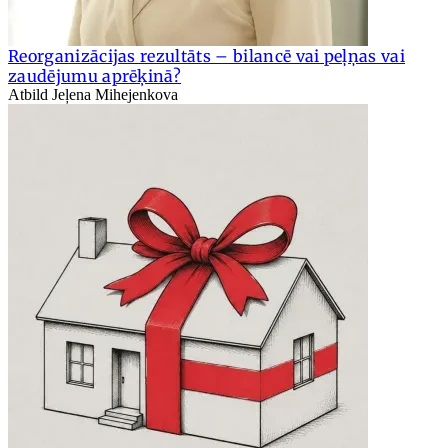
Reorganizācijas rezultāts – bilancē vai peļņas vai
zaudējumu aprēķinā?
Atbild Jeļena Mihejenkova