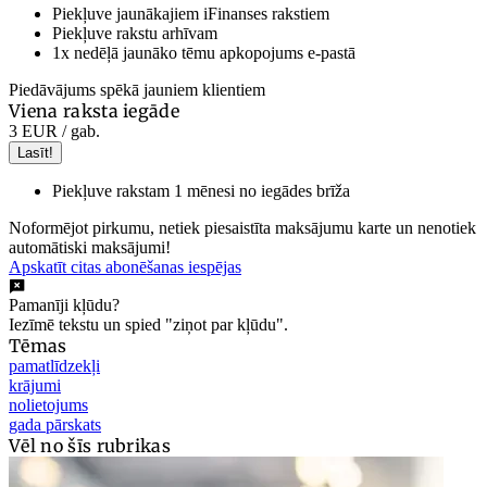
Piekļuve jaunākajiem iFinanses rakstiem
Piekļuve rakstu arhīvam
1x nedēļā jaunāko tēmu apkopojums e-pastā
Piedāvājums spēkā jauniem klientiem
Viena raksta iegāde
3 EUR
/ gab.
Lasīt!
Piekļuve rakstam 1 mēnesi no iegādes brīža
Noformējot pirkumu, netiek piesaistīta maksājumu karte un nenotiek
automātiski maksājumi!
Apskatīt citas abonēšanas iespējas
Pamanīji kļūdu?
Iezīmē tekstu un spied "ziņot par kļūdu".
Tēmas
pamatlīdzekļi
krājumi
nolietojums
gada pārskats
Vēl no šīs rubrikas