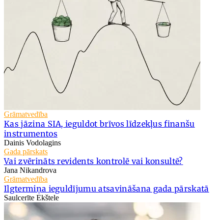
Grāmatvedība
Kas jāzina SIA, ieguldot brīvos līdzekļus finanšu
instrumentos
Dainis Vodolagins
Gada pārskats
Vai zvērināts revidents kontrolē vai konsultē?
Jana Nikandrova
Grāmatvedība
Ilgtermiņa ieguldījumu atsavināšana gada pārskatā
Saulcerīte Ekštele