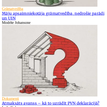
Grāmatvedība
Māju apsaimniekotāja grāmatvedība, nedrošie parādi
un UIN
Modrīte Johansone
Dokumenti
Atmaksāts avanss – kā to uzrādīt PVN deklarācijā?