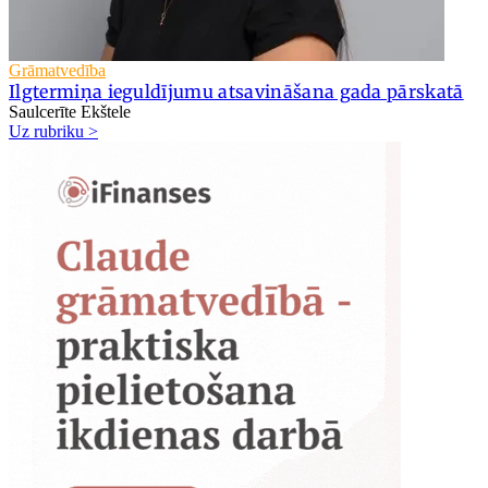
Grāmatvedība
Ilgtermiņa ieguldījumu atsavināšana gada pārskatā
Saulcerīte Ekštele
Uz rubriku >