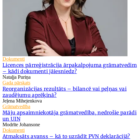
Dokumenti
Licences pārreģistrācija ārpakalpojuma grāmatvedim
– kādi dokumenti jāiesniedz?
Nataļja Puriņa
Gada pārskats
Reorganizācijas rezultāts – bilancē vai peļņas vai
zaudējumu aprēķinā?
Jeļena Mihejenkova
Grāmatvedība
Māju apsaimniekotāja grāmatvedība, nedrošie parādi
un UIN
Modrīte Johansone
Dokumenti
Atmaksāts avanss – kā to uzrādīt PVN deklarācijā?