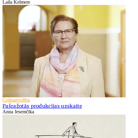
Laila Kelmere
Grāmatvedība
Pašražotās produkcijas uzskaite
Anna Jesemčika