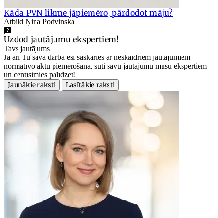
Kāda PVN likme jāpiemēro, pārdodot māju?
Atbild Ņina Podvinska
Uzdod jautājumu ekspertiem!
Tavs jautājums
Ja arī Tu savā darbā esi saskāries ar neskaidriem jautājumiem
normatīvo aktu piemērošanā, sūti savu jautājumu mūsu ekspertiem
un centīsimies palīdzēt!
Jaunākie raksti
Lasītākie raksti