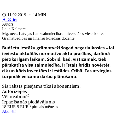
11.02.2019. • 14 MIN
Autors
Laila Kelmere
Mg. oec., Latvijas Lauksaimniecības universitātes vieslektore,
Grāmatvedības un finanšu koledžas docente
Budžeta iestāžu grāmatveži šogad negarlaikosies – lai
ieviestu aktuālās normatīvo aktu prasības, darāmā
pietiks ilgam laikam. Šobrīd, kad, visticamāk, tiek
pārskatīta visa saimniecība, ir īstais brīdis novērtēt,
cik un kāds inventārs ir iestādes rīcībā. Tas atvieglos
turpmāk veicamo darbu plānošanu.
Šis raksts pieejams tikai abonentiem!
Autorizējies
Vēl neabonē?
Iepazīšanās piedāvājums
18 EUR
9 EUR
/ pirmais mēnesis
Abonēt!