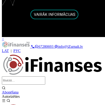
<
67280693
info@iZurnali.lv
LAT
|
РУС
Abonēšana
Autorizēties