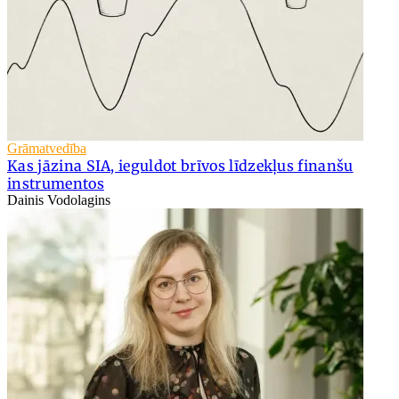
Grāmatvedība
Kas jāzina SIA, ieguldot brīvos līdzekļus finanšu
instrumentos
Dainis Vodolagins