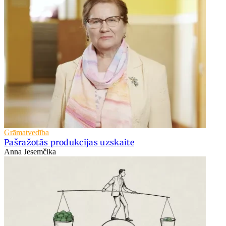
Grāmatvedība
Pašražotās produkcijas uzskaite
Anna Jesemčika