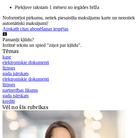
Piekļuve rakstam 1 mēnesi no iegādes brīža
Noformējot pirkumu, netiek piesaistīta maksājumu karte un nenotiek
automātiski maksājumi!
Apskatīt citas abonēšanas iespējas
Pamanīji kļūdu?
Iezīmē tekstu un spied "ziņot par kļūdu".
Tēmas
kase
elektroniskie dokumenti
līzings
gada pārskats
elektroniskie dokumenti
līzings
partnerības likums
gada pārskats
kredīti
Vēl no šīs rubrikas