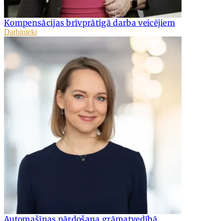
Kompensācijas brīvprātīgā darba veicējiem
Darbinieki
Automašīnas pārdošana grāmatvedībā