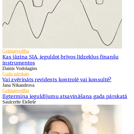
Grāmatvedība
Kas jāzina SIA, ieguldot brīvos līdzekļus finanšu
instrumentos
Dainis Vodolagins
Gada pārskats
Vai zvērināts revidents kontrolē vai konsultē?
Jana Nikandrova
Grāmatvedība
Ilgtermiņa ieguldījumu atsavināšana gada pārskatā
Saulcerīte Ekštele