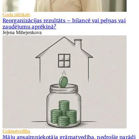
Gada pārskats
Reorganizācijas rezultāts – bilancē vai peļņas vai
zaudējumu aprēķinā?
Jeļena Mihejenkova
Grāmatvedība
Māju apsaimniekotāja grāmatvedība, nedrošie parādi