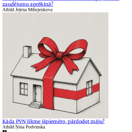
zaudējumu aprēķinā?
Atbild Jeļena Mihejenkova
Kāda PVN likme jāpiemēro, pārdodot māju?
Atbild Ņina Podvinska