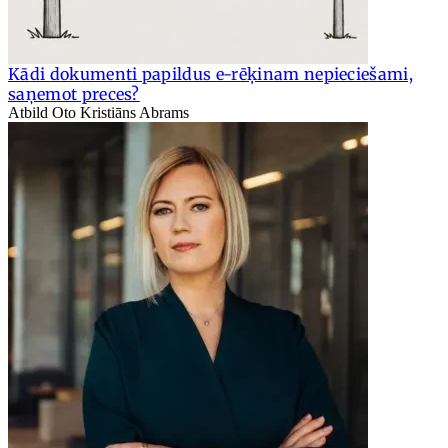
Kādi dokumenti papildus e-rēķinam nepieciešami,
saņemot preces?
Atbild Oto Kristiāns Abrams