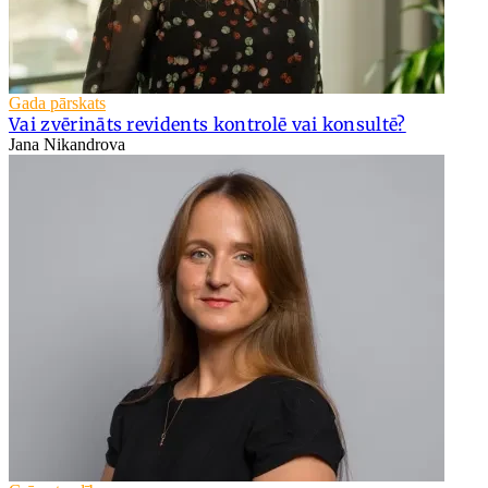
Gada pārskats
Vai zvērināts revidents kontrolē vai konsultē?
Jana Nikandrova