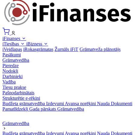
iFinanses
iTiesības
iBizness
iVeidlapas
iRokasgrāmatas
Žurnāls iFiT
Grāmatveža plānotājs
Pasākumi
Grāmatvedība
Pieredze
Nodokļi
Darbinieki
Vadība
Tiesu prakse
Pašnodarbinātais
Strukturētie e-rēķini
Budžeta grāmatvedība
Izdevumi
Avansa norēķini
Nauda
Dokumenti
Pamatlīdzekļi
Gada pārskats
Grāmatvedība
Grāmatvedība
Budžeta grāmatvedība
Izdevumi
Avansa norēķini
Nauda
Dokumenti