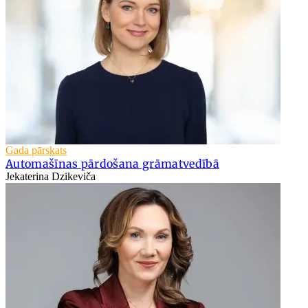
Gada pārskats
Automašīnas pārdošana grāmatvedībā
Jekaterina Dzikeviča