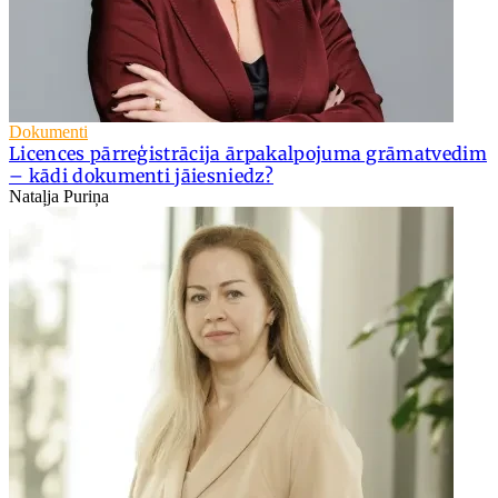
Dokumenti
Licences pārreģistrācija ārpakalpojuma grāmatvedim
– kādi dokumenti jāiesniedz?
Nataļja Puriņa