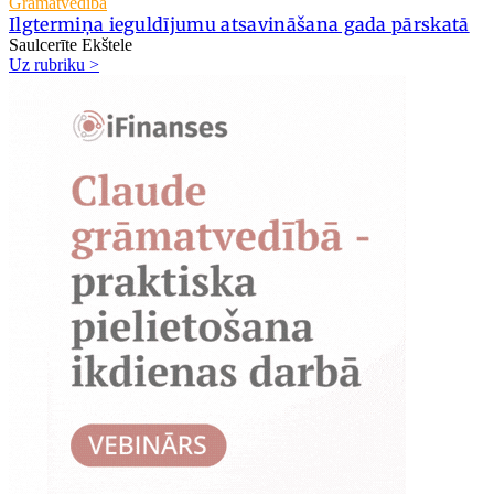
Grāmatvedība
Ilgtermiņa ieguldījumu atsavināšana gada pārskatā
Saulcerīte Ekštele
Uz rubriku >