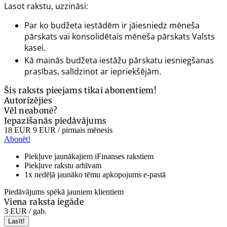
Lasot rakstu, uzzināsi:
Par ko budžeta iestādēm ir jāiesniedz mēneša
pārskats vai konsolidētais mēneša pārskats Valsts
kasei.
Kā mainās budžeta iestāžu pārskatu iesniegšanas
prasības, salīdzinot ar iepriekšējām.
Šis raksts pieejams tikai abonentiem!
Autorizējies
Vēl neabonē?
Iepazīšanās piedāvājums
18 EUR
9 EUR
/ pirmais mēnesis
Abonēt!
Piekļuve jaunākajiem iFinanses rakstiem
Piekļuve rakstu arhīvam
1x nedēļā jaunāko tēmu apkopojums e-pastā
Piedāvājums spēkā jauniem klientiem
Viena raksta iegāde
3 EUR
/ gab.
Lasīt!