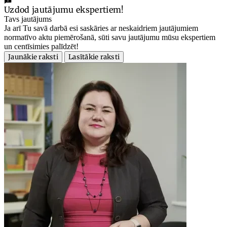
Uzdod jautājumu ekspertiem!
Tavs jautājums
Ja arī Tu savā darbā esi saskāries ar neskaidriem jautājumiem
normatīvo aktu piemērošanā, sūti savu jautājumu mūsu ekspertiem
un centīsimies palīdzēt!
Jaunākie raksti
Lasītākie raksti