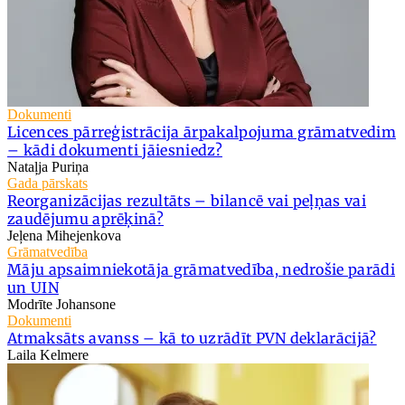
Dokumenti
Licences pārreģistrācija ārpakalpojuma grāmatvedim
– kādi dokumenti jāiesniedz?
Nataļja Puriņa
Gada pārskats
Reorganizācijas rezultāts – bilancē vai peļņas vai
zaudējumu aprēķinā?
Jeļena Mihejenkova
Grāmatvedība
Māju apsaimniekotāja grāmatvedība, nedrošie parādi
un UIN
Modrīte Johansone
Dokumenti
Atmaksāts avanss – kā to uzrādīt PVN deklarācijā?
Laila Kelmere