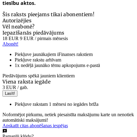
tiesību aktos.
Šis raksts pieejams tikai abonentiem!
Autorizējies
Vēl neabonē?
Iepazīšanās piedāvājums
18 EUR
9 EUR
/ pirmais mēnesis
Abonēt!
Piekļuve jaunākajiem iFinanses rakstiem
Piekļuve rakstu arhīvam
1x nedēļā jaunāko tēmu apkopojums e-pastā
Piedāvājums spēkā jauniem klientiem
Viena raksta iegāde
3 EUR
/ gab.
Lasīt!
Piekļuve rakstam 1 mēnesi no iegādes brīža
Noformējot pirkumu, netiek piesaistīta maksājumu karte un nenotiek
automātiski maksājumi!
Apskatīt citas abonēšanas iespējas
Pamanīji kļūdu?