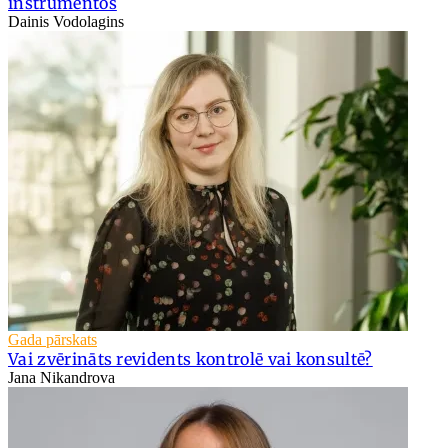
instrumentos
Dainis Vodolagins
Gada pārskats
Vai zvērināts revidents kontrolē vai konsultē?
Jana Nikandrova