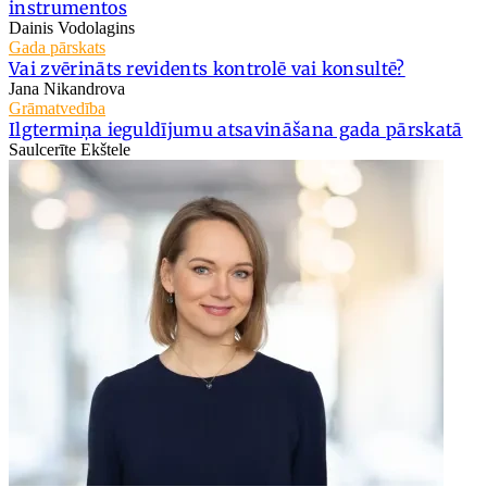
instrumentos
Dainis Vodolagins
Gada pārskats
Vai zvērināts revidents kontrolē vai konsultē?
Jana Nikandrova
Grāmatvedība
Ilgtermiņa ieguldījumu atsavināšana gada pārskatā
Saulcerīte Ekštele