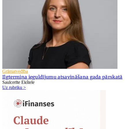
Grāmatvedība
Ilgtermiņa ieguldījumu atsavināšana gada pārskatā
Saulcerīte Ekštele
Uz rubriku >