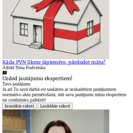
Kāda PVN likme jāpiemēro, pārdodot māju?
Atbild Ņina Podvinska
Uzdod jautājumu ekspertiem!
Tavs jautājums
Ja arī Tu savā darbā esi saskāries ar neskaidriem jautājumiem
normatīvo aktu piemērošanā, sūti savu jautājumu mūsu ekspertiem
un centīsimies palīdzēt!
Jaunākie raksti
Lasītākie raksti