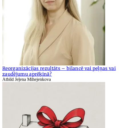
Reorganizācijas rezultāts – bilancē vai peļņas vai
zaudējumu aprēķinā?
Atbild Jeļena Mihejenkova