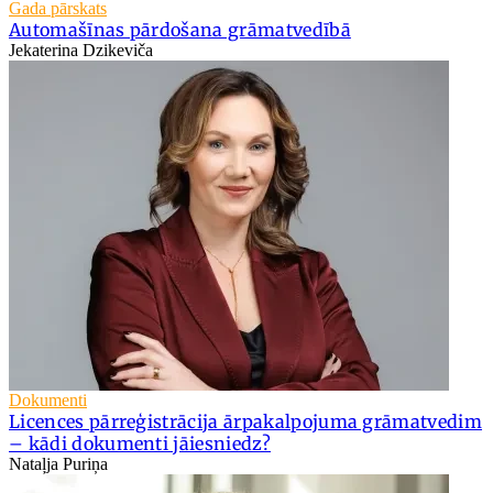
Gada pārskats
Automašīnas pārdošana grāmatvedībā
Jekaterina Dzikeviča
Dokumenti
Licences pārreģistrācija ārpakalpojuma grāmatvedim
– kādi dokumenti jāiesniedz?
Nataļja Puriņa