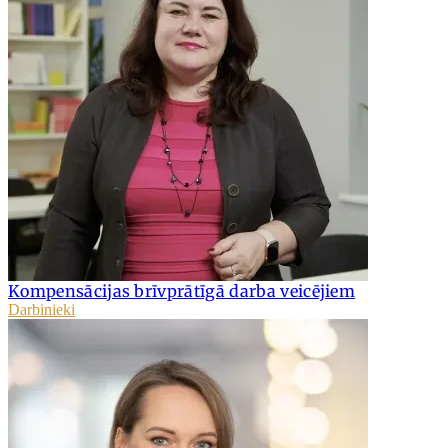
Kompensācijas brīvprātīgā darba veicējiem
Darbinieki