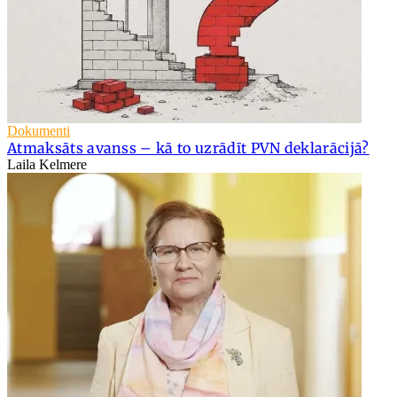
Dokumenti
Atmaksāts avanss – kā to uzrādīt PVN deklarācijā?
Laila Kelmere