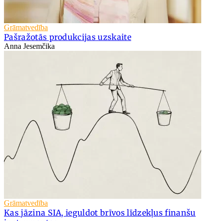
Grāmatvedība
Pašražotās produkcijas uzskaite
Anna Jesemčika
Grāmatvedība
Kas jāzina SIA, ieguldot brīvos līdzekļus finanšu