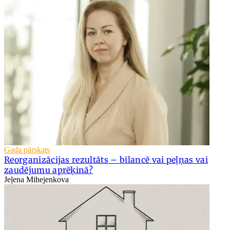
Gada pārskats
Reorganizācijas rezultāts – bilancē vai peļņas vai
zaudējumu aprēķinā?
Jeļena Mihejenkova