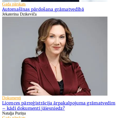
Gada pārskats
Automašīnas pārdošana grāmatvedībā
Jekaterina Dzikeviča
Dokumenti
Licences pārreģistrācija ārpakalpojuma grāmatvedim
– kādi dokumenti jāiesniedz?
Nataļja Puriņa
Gada pārskats