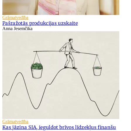
Grāmatvedība
Pašražotās produkcijas uzskaite
Anna Jesemčika
Grāmatvedība
Kas jāzina SIA, ieguldot brīvos līdzekļus finanšu