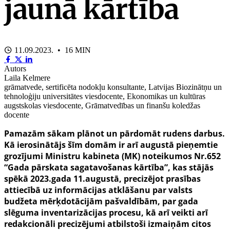
jaunā kārtība
11.09.2023. • 16 MIN
Autors
Laila Kelmere
grāmatvede, sertificēta nodokļu konsultante, Latvijas Biozinātņu un
tehnoloģiju universitātes viesdocente, Ekonomikas un kultūras
augstskolas viesdocente, Grāmatvedības un finanšu koledžas
docente
Pamazām sākam plānot un pārdomāt rudens darbus.
Kā ierosinātājs šīm domām ir arī augustā pieņemtie
grozījumi Ministru kabineta (MK) noteikumos Nr.652
“Gada pārskata sagatavošanas kārtība”, kas stājās
spēkā 2023.gada 11.augustā, precizējot prasības
attiecībā uz informācijas atklāšanu par valsts
budžeta mērķdotācijām pašvaldībām, par gada
slēguma inventarizācijas procesu, kā arī veikti arī
redakcionāli precizējumi atbilstoši izmaiņām citos