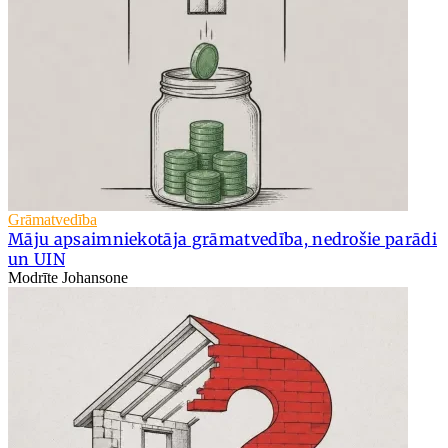
Grāmatvedība
Māju apsaimniekotāja grāmatvedība, nedrošie parādi
un UIN
Modrīte Johansone