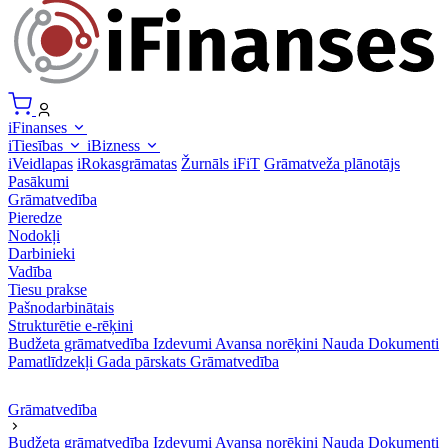
iFinanses
iTiesības
iBizness
iVeidlapas
iRokasgrāmatas
Žurnāls iFiT
Grāmatveža plānotājs
Pasākumi
Grāmatvedība
Pieredze
Nodokļi
Darbinieki
Vadība
Tiesu prakse
Pašnodarbinātais
Strukturētie e-rēķini
Budžeta grāmatvedība
Izdevumi
Avansa norēķini
Nauda
Dokumenti
Pamatlīdzekļi
Gada pārskats
Grāmatvedība
Grāmatvedība
Budžeta grāmatvedība
Izdevumi
Avansa norēķini
Nauda
Dokumenti