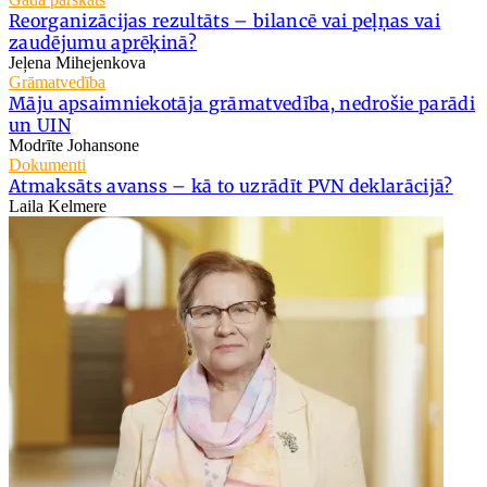
Reorganizācijas rezultāts – bilancē vai peļņas vai
zaudējumu aprēķinā?
Jeļena Mihejenkova
Grāmatvedība
Māju apsaimniekotāja grāmatvedība, nedrošie parādi
un UIN
Modrīte Johansone
Dokumenti
Atmaksāts avanss – kā to uzrādīt PVN deklarācijā?
Laila Kelmere