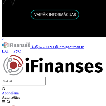
<
67280693
info@iZurnali.lv
LAT
|
РУС
Abonēšana
Autorizēties