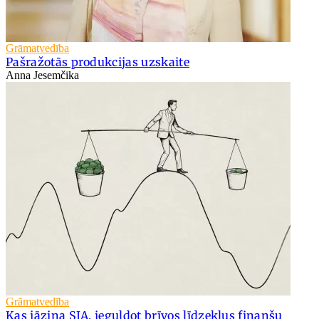
Grāmatvedība
Pašražotās produkcijas uzskaite
Anna Jesemčika
Grāmatvedība
Kas jāzina SIA, ieguldot brīvos līdzekļus finanšu