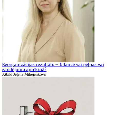
Reorganizācijas rezultāts – bilancē vai peļņas vai
zaudējumu aprēķinā?
Atbild Jeļena Mihejenkova