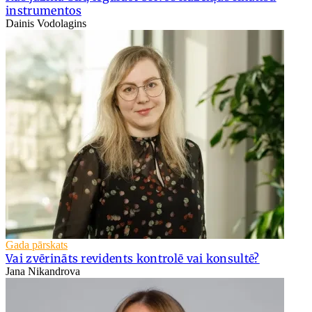
instrumentos
Dainis Vodolagins
Gada pārskats
Vai zvērināts revidents kontrolē vai konsultē?
Jana Nikandrova