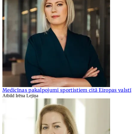
Medicīnas pakalpojumi sportistiem citā Eiropas valstī
Atbild Irēna Lejiņa