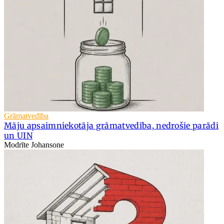
Grāmatvedība
Māju apsaimniekotāja grāmatvedība, nedrošie parādi
un UIN
Modrīte Johansone