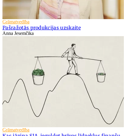
Grāmatvedība
Pašražotās produkcijas uzskaite
Anna Jesemčika
Grāmatvedība
Kas jāzina SIA, ieguldot brīvos līdzekļus finanšu