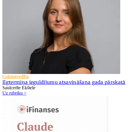
Grāmatvedība
Ilgtermiņa ieguldījumu atsavināšana gada pārskatā
Saulcerīte Ekštele
Uz rubriku >