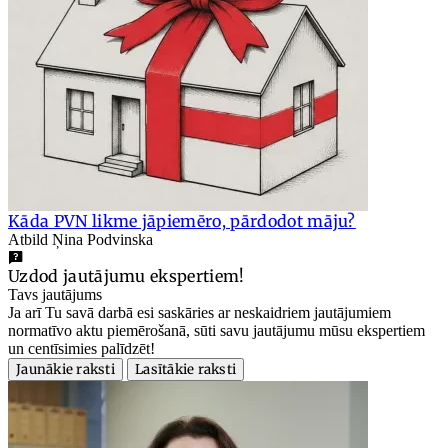
Kāda PVN likme jāpiemēro, pārdodot māju?
Atbild Ņina Podvinska
Uzdod jautājumu ekspertiem!
Tavs jautājums
Ja arī Tu savā darbā esi saskāries ar neskaidriem jautājumiem
normatīvo aktu piemērošanā, sūti savu jautājumu mūsu ekspertiem
un centīsimies palīdzēt!
Jaunākie raksti
Lasītākie raksti