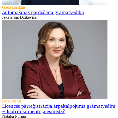
Gada pārskats
Automašīnas pārdošana grāmatvedībā
Jekaterina Dzikeviča
Dokumenti
Licences pārreģistrācija ārpakalpojuma grāmatvedim
– kādi dokumenti jāiesniedz?
Nataļja Puriņa