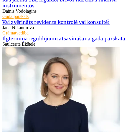
instrumentos
Dainis Vodolagins
Gada pārskats
Vai zvērināts revidents kontrolē vai konsultē?
Jana Nikandrova
Grāmatvedība
Ilgtermiņa ieguldījumu atsavināšana gada pārskatā
Saulcerīte Ekštele