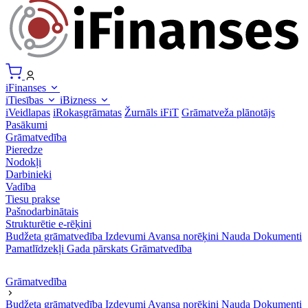
iFinanses
iTiesības
iBizness
iVeidlapas
iRokasgrāmatas
Žurnāls iFiT
Grāmatveža plānotājs
Pasākumi
Grāmatvedība
Pieredze
Nodokļi
Darbinieki
Vadība
Tiesu prakse
Pašnodarbinātais
Strukturētie e-rēķini
Budžeta grāmatvedība
Izdevumi
Avansa norēķini
Nauda
Dokumenti
Pamatlīdzekļi
Gada pārskats
Grāmatvedība
Grāmatvedība
Budžeta grāmatvedība
Izdevumi
Avansa norēķini
Nauda
Dokumenti