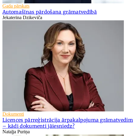
Gada pārskats
Automašīnas pārdošana grāmatvedībā
Jekaterina Dzikeviča
Dokumenti
Licences pārreģistrācija ārpakalpojuma grāmatvedim
– kādi dokumenti jāiesniedz?
Nataļja Puriņa