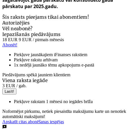
sagatavojot gada pārskatu vai konsolidēto gada
pārskatu par 2025.gadu.
Šis raksts pieejams tikai abonentiem!
Autorizējies
Vēl neabonē?
Iepazīšanās piedāvājums
18 EUR
9 EUR
/ pirmais mēnesis
Abonēt!
Piekļuve jaunākajiem iFinanses rakstiem
Piekļuve rakstu arhīvam
1x nedēļā jaunāko tēmu apkopojums e-pastā
Piedāvājums spēkā jauniem klientiem
Viena raksta iegāde
3 EUR
/ gab.
Lasīt!
Piekļuve rakstam 1 mēnesi no iegādes brīža
Noformējot pirkumu, netiek piesaistīta maksājumu karte un nenotiek
automātiski maksājumi!
Apskatīt citas abonēšanas iespējas