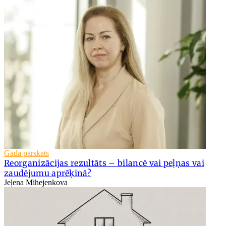
Gada pārskats
Reorganizācijas rezultāts – bilancē vai peļņas vai
zaudējumu aprēķinā?
Jeļena Mihejenkova