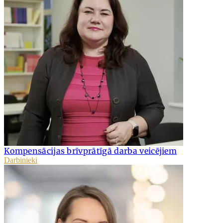
Kompensācijas brīvprātīgā darba veicējiem
Darbinieki