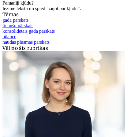
Pamanīji kļūdu?
Iezīmē tekstu un spied "ziņot par kļūdu".
Tēmas
gada pārskats
finanšu pārskats
konsolidētais gada pārskats
bilance
naudas plūsmas pārskats
Vēl no šīs rubrikas