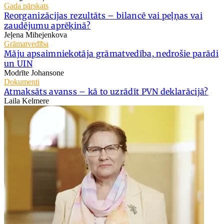
Gada pārskats
Reorganizācijas rezultāts – bilancē vai peļņas vai
zaudējumu aprēķinā?
Jeļena Mihejenkova
Grāmatvedība
Māju apsaimniekotāja grāmatvedība, nedrošie parādi
un UIN
Modrīte Johansone
Dokumenti
Atmaksāts avanss – kā to uzrādīt PVN deklarācijā?
Laila Kelmere