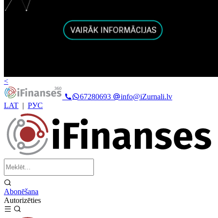
<
67280693
info@iZurnali.lv
LAT
|
РУС
Abonēšana
Autorizēties