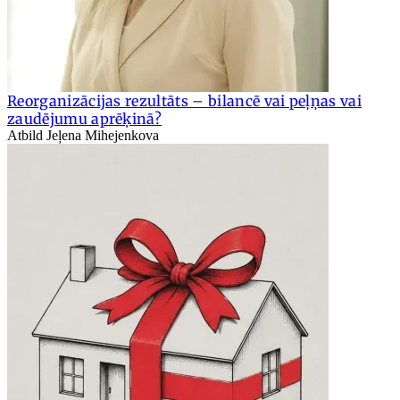
Reorganizācijas rezultāts – bilancē vai peļņas vai
zaudējumu aprēķinā?
Atbild Jeļena Mihejenkova