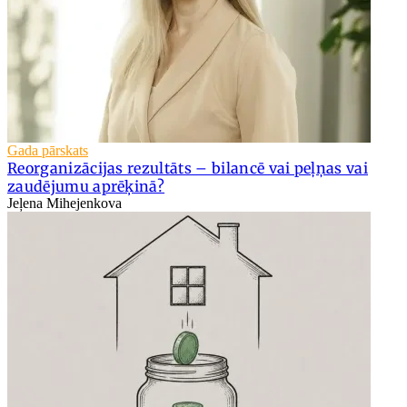
Gada pārskats
Reorganizācijas rezultāts – bilancē vai peļņas vai
zaudējumu aprēķinā?
Jeļena Mihejenkova