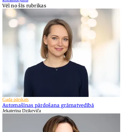
Vēl no šīs rubrikas
Gada pārskats
Automašīnas pārdošana grāmatvedībā
Jekaterina Dzikeviča