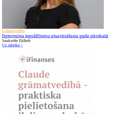
Grāmatvedība
Ilgtermiņa ieguldījumu atsavināšana gada pārskatā
Saulcerīte Ekštele
Uz rubriku >