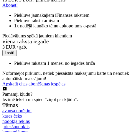
Abonēt!
Piekļuve jaunākajiem iFinanses rakstiem
Piekļuve rakstu arhīvam
1x nedēļā jaunāko tēmu apkopojums e-pastā
Piedāvājums spēkā jauniem klientiem
Viena raksta iegāde
3 EUR
/ gab.
Lasīt!
Piekļuve rakstam 1 mēnesi no iegādes brīža
Noformējot pirkumu, netiek piesaistīta maksājumu karte un nenotiek
automātiski maksājumi!
Apskatīt citas abonēšanas iespējas
Pamanīji kļūdu?
Iezīmē tekstu un spied "ziņot par kļūdu".
Tēmas
avansa norēķini
kases čeks
nodokļa rēķins
priekšnodoklis
komandējums