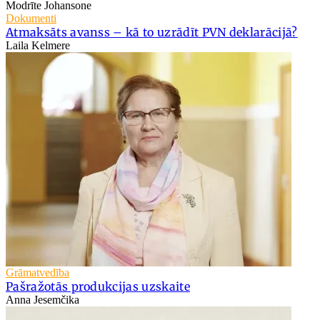
Modrīte Johansone
Dokumenti
Atmaksāts avanss – kā to uzrādīt PVN deklarācijā?
Laila Kelmere
Grāmatvedība
Pašražotās produkcijas uzskaite
Anna Jesemčika