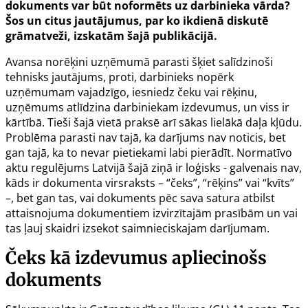
dokuments var būt noformēts uz darbinieka vārda?
Šos un citus jautājumus, par ko ikdienā diskutē
grāmatveži, izskatām šajā publikācijā.
Avansa norēķini uzņēmumā parasti šķiet salīdzinoši
tehnisks jautājums, proti, darbinieks nopērk
uzņēmumam vajadzīgo, iesniedz čeku vai rēķinu,
uzņēmums atlīdzina darbiniekam izdevumus, un viss ir
kārtībā. Tieši šajā vietā praksē arī sākas lielākā daļa kļūdu.
Problēma parasti nav tajā, ka darījums nav noticis, bet
gan tajā, ka to nevar pietiekami labi pierādīt. Normatīvo
aktu regulējums Latvijā šajā ziņā ir loģisks - galvenais nav,
kāds ir dokumenta virsraksts – “čeks”, “rēķins” vai “kvīts”
–, bet gan tas, vai dokuments pēc sava satura atbilst
attaisnojuma dokumentiem izvirzītajām prasībām un vai
tas ļauj skaidri izsekot saimnieciskajam darījumam.
Čeks kā izdevumus apliecinošs
dokuments