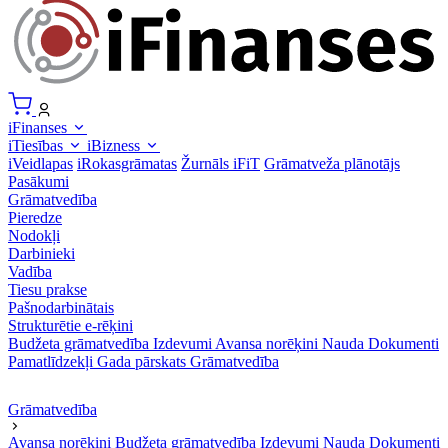
iFinanses
iTiesības
iBizness
iVeidlapas
iRokasgrāmatas
Žurnāls iFiT
Grāmatveža plānotājs
Pasākumi
Grāmatvedība
Pieredze
Nodokļi
Darbinieki
Vadība
Tiesu prakse
Pašnodarbinātais
Strukturētie e-rēķini
Budžeta grāmatvedība
Izdevumi
Avansa norēķini
Nauda
Dokumenti
Pamatlīdzekļi
Gada pārskats
Grāmatvedība
Grāmatvedība
Avansa norēķini
Budžeta grāmatvedība
Izdevumi
Nauda
Dokumenti