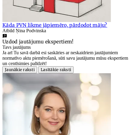
Kāda PVN likme jāpiemēro, pārdodot māju?
Atbild Ņina Podvinska
Uzdod jautājumu ekspertiem!
Tavs jautājums
Ja arī Tu savā darbā esi saskāries ar neskaidriem jautājumiem
normatīvo aktu piemērošanā, sūti savu jautājumu mūsu ekspertiem
un centīsimies palīdzēt!
Jaunākie raksti
Lasītākie raksti