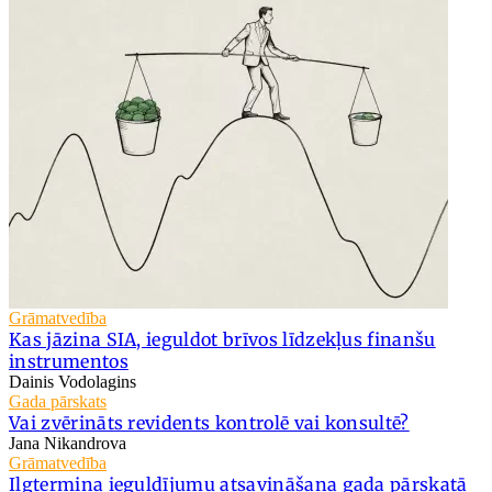
Grāmatvedība
Kas jāzina SIA, ieguldot brīvos līdzekļus finanšu
instrumentos
Dainis Vodolagins
Gada pārskats
Vai zvērināts revidents kontrolē vai konsultē?
Jana Nikandrova
Grāmatvedība
Ilgtermiņa ieguldījumu atsavināšana gada pārskatā