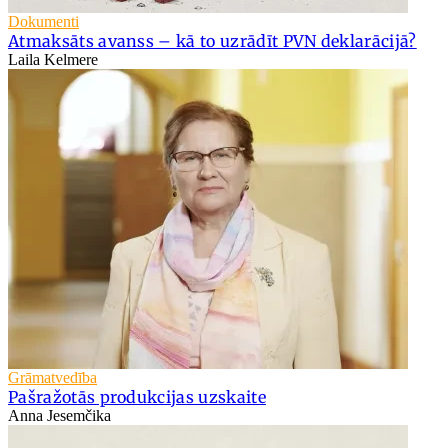
Dokumenti
Atmaksāts avanss – kā to uzrādīt PVN deklarācijā?
Laila Kelmere
Grāmatvedība
Pašražotās produkcijas uzskaite
Anna Jesemčika