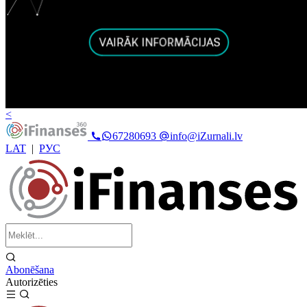
<
67280693
info@iZurnali.lv
LAT
|
РУС
Abonēšana
Autorizēties