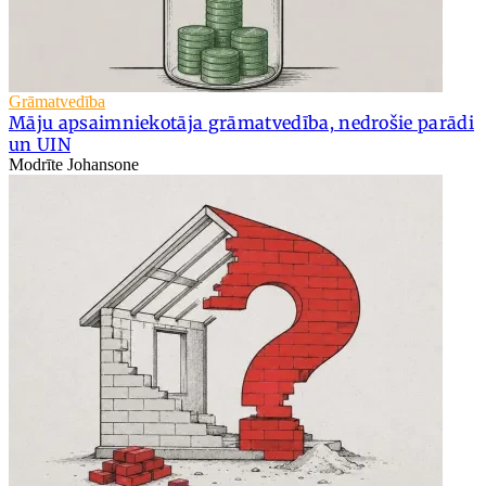
Grāmatvedība
Māju apsaimniekotāja grāmatvedība, nedrošie parādi
un UIN
Modrīte Johansone