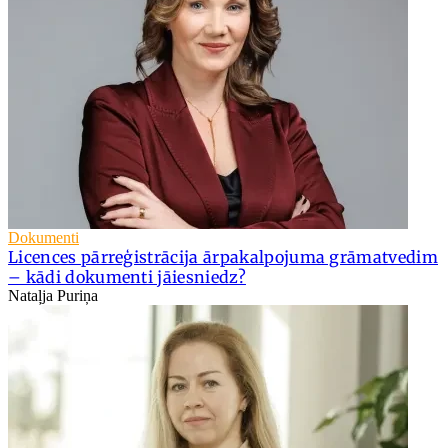
Dokumenti
Licences pārreģistrācija ārpakalpojuma grāmatvedim
– kādi dokumenti jāiesniedz?
Nataļja Puriņa