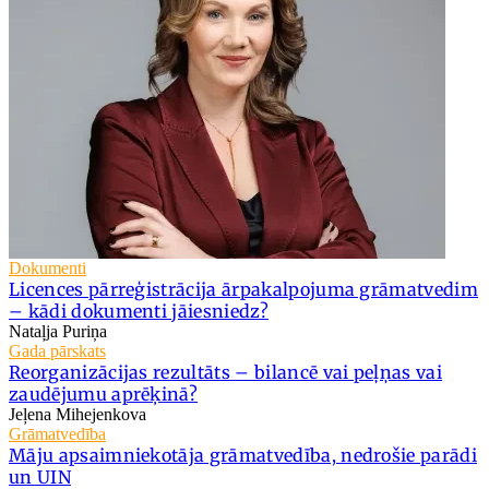
Dokumenti
Licences pārreģistrācija ārpakalpojuma grāmatvedim
– kādi dokumenti jāiesniedz?
Nataļja Puriņa
Gada pārskats
Reorganizācijas rezultāts – bilancē vai peļņas vai
zaudējumu aprēķinā?
Jeļena Mihejenkova
Grāmatvedība
Māju apsaimniekotāja grāmatvedība, nedrošie parādi
un UIN