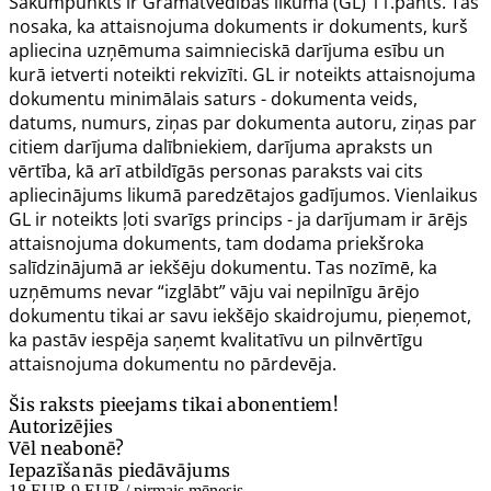
Sākumpunkts ir Grāmatvedības likuma (GL) 11.pants. Tas
nosaka, ka attaisnojuma dokuments ir dokuments, kurš
apliecina uzņēmuma saimnieciskā darījuma esību un
kurā ietverti noteikti rekvizīti. GL ir noteikts attaisnojuma
dokumentu minimālais saturs - dokumenta veids,
datums, numurs, ziņas par dokumenta autoru, ziņas par
citiem darījuma dalībniekiem, darījuma apraksts un
vērtība, kā arī atbildīgās personas paraksts vai cits
apliecinājums likumā paredzētajos gadījumos. Vienlaikus
GL ir noteikts ļoti svarīgs princips - ja darījumam ir ārējs
attaisnojuma dokuments, tam dodama priekšroka
salīdzinājumā ar iekšēju dokumentu. Tas nozīmē, ka
uzņēmums nevar “izglābt” vāju vai nepilnīgu ārējo
dokumentu tikai ar savu iekšējo skaidrojumu, pieņemot,
ka pastāv iespēja saņemt kvalitatīvu un pilnvērtīgu
attaisnojuma dokumentu no pārdevēja.
Šis raksts pieejams tikai abonentiem!
Autorizējies
Vēl neabonē?
Iepazīšanās piedāvājums
18 EUR
9 EUR
/ pirmais mēnesis