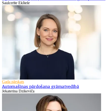
Saulcerīte Ekštele
Gada pārskats
Automašīnas pārdošana grāmatvedībā
Jekaterina Dzikeviča