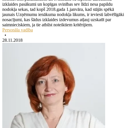
izklaides pasākumi un kopīgas svinības sev līdzi nesa papildu
nodokļa sekas, tad kopš 2018.gada 1.janvāra, kad stājās spēkā
jaunais Uzņēmumu ienākuma nodokļa likums, ir ieviesti labvēlīgāki
nosacījumi, kas šādus izklaides izdevumus atļauj uzskatīt par
saimnieciskiem, ja tie atbilst noteiktiem kritērijiem.
Personāla vadība
•
28.11.2018