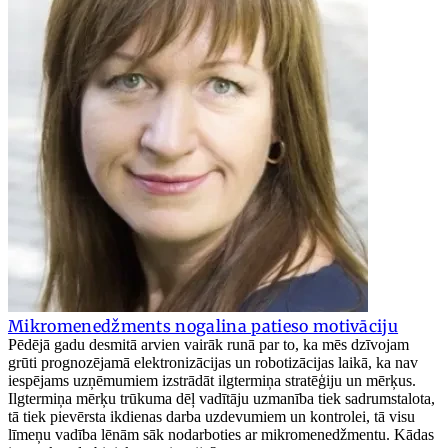
Mikromenedžments nogalina patieso motivāciju
Pēdējā gadu desmitā arvien vairāk runā par to, ka mēs dzīvojam
grūti prognozējamā elektronizācijas un robotizācijas laikā, ka nav
iespējams uzņēmumiem izstrādāt ilgtermiņa stratēģiju un mērķus.
Ilgtermiņa mērķu trūkuma dēļ vadītāju uzmanība tiek sadrumstalota,
tā tiek pievērsta ikdienas darba uzdevumiem un kontrolei, tā visu
līmeņu vadība lēnām sāk nodarboties ar mikromenedžmentu. Kādas