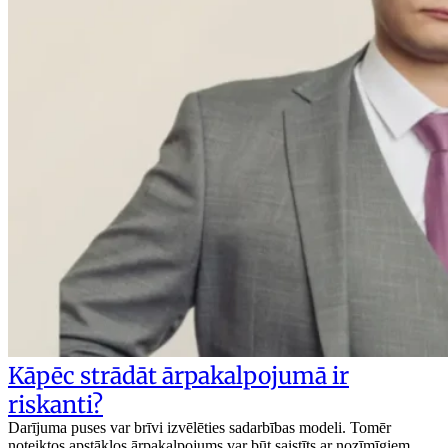
Kāpēc strādāt ārpakalpojumā ir
riskanti?
Darījuma puses var brīvi izvēlēties sadarbības modeli. Tomēr
noteiktos apstākļos ārpakalpojums var būt saistīts ar nozīmīgiem