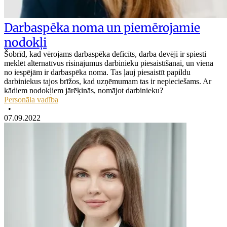
Darbaspēka noma un piemērojamie
nodokļi
Šobrīd, kad vērojams darbaspēka deficīts, darba devēji ir spiesti
meklēt alternatīvus risinājumus darbinieku piesaistīšanai, un viena
no iespējām ir darbaspēka noma. Tas ļauj piesaistīt papildu
darbiniekus tajos brīžos, kad uzņēmumam tas ir nepieciešams. Ar
kādiem nodokļiem jārēķinās, nomājot darbinieku?
Personāla vadība
•
07.09.2022