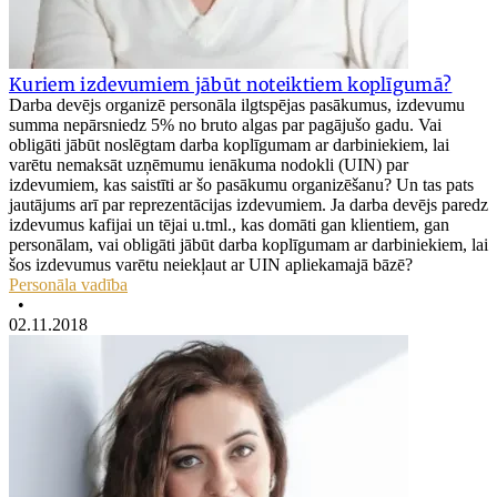
Kuriem izdevumiem jābūt noteiktiem koplīgumā?
Darba devējs organizē personāla ilgtspējas pasākumus, izdevumu
summa nepārsniedz 5% no bruto algas par pagājušo gadu. Vai
obligāti jābūt noslēgtam darba koplīgumam ar darbiniekiem, lai
varētu nemaksāt uzņēmumu ienākuma nodokli (UIN) par
izdevumiem, kas saistīti ar šo pasākumu organizēšanu? Un tas pats
jautājums arī par reprezentācijas izdevumiem. Ja darba devējs paredz
izdevumus kafijai un tējai u.tml., kas domāti gan klientiem, gan
personālam, vai obligāti jābūt darba koplīgumam ar darbiniekiem, lai
šos izdevumus varētu neiekļaut ar UIN apliekamajā bāzē?
Personāla vadība
•
02.11.2018