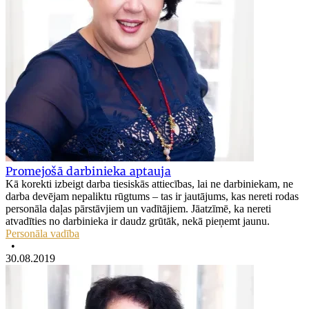
Promejošā darbinieka aptauja
Kā korekti izbeigt darba tiesiskās attiecības, lai ne darbiniekam, ne
darba devējam nepaliktu rūgtums – tas ir jautājums, kas nereti rodas
personāla daļas pārstāvjiem un vadītājiem. Jāatzīmē, ka nereti
atvadīties no darbinieka ir daudz grūtāk, nekā pieņemt jaunu.
Personāla vadība
•
30.08.2019