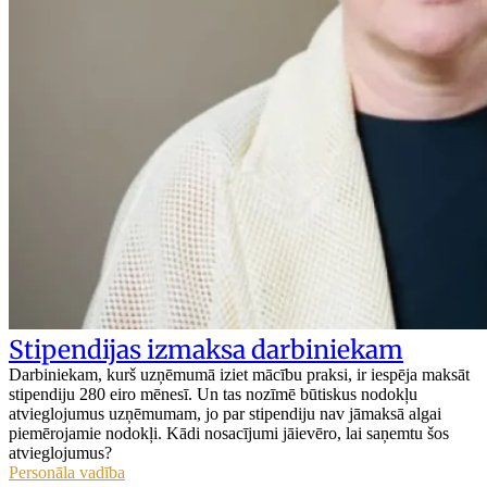
Stipendijas izmaksa darbiniekam
Darbiniekam, kurš uzņēmumā iziet mācību praksi, ir iespēja maksāt
stipendiju 280 eiro mēnesī. Un tas nozīmē būtiskus nodokļu
atvieglojumus uzņēmumam, jo par stipendiju nav jāmaksā algai
piemērojamie nodokļi. Kādi nosacījumi jāievēro, lai saņemtu šos
atvieglojumus?
Personāla vadība