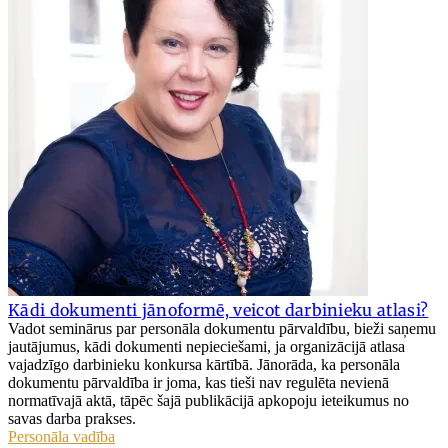
Kādi dokumenti jānoformē, veicot darbinieku atlasi?
Vadot seminārus par personāla dokumentu pārvaldību, bieži saņemu
jautājumus, kādi dokumenti nepieciešami, ja organizācijā atlasa
vajadzīgo darbinieku konkursa kārtībā. Jānorāda, ka personāla
dokumentu pārvaldība ir joma, kas tieši nav regulēta nevienā
normatīvajā aktā, tāpēc šajā publikācijā apkopoju ieteikumus no
savas darba prakses.
Personāla vadība