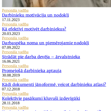
Personāla vadība
Darbinieku motivācija un nodokļi
17.11.2023
Personāla vadība
Kā efektīvi motivēt darbiniekus?
20.03.2023
Personāla vadība
Darbaspēka noma un piemērojamie nodokļi
07.09.2022
Personāla vadība
Strādāt pie darba devēja – ārvalstnieka
16.06.2021
Personāla vadība
Promejošā darbinieka aptauja
30.08.2019
Personāla vadība
Kādi dokumenti jānoformē, veicot darbinieku atlasi?
07.12.2018
Personāla vadība
Kolektīvie pasākumi kļuvuši izdevīgāki
28.11.2018
Personāla vadība