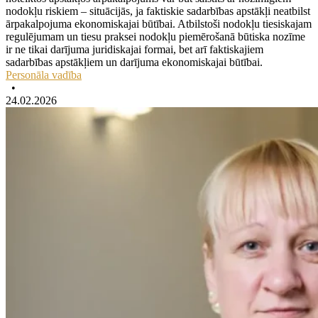
nodokļu riskiem – situācijās, ja faktiskie sadarbības apstākļi neatbilst
ārpakalpojuma ekonomiskajai būtībai. Atbilstoši nodokļu tiesiskajam
regulējumam un tiesu praksei nodokļu piemērošanā būtiska nozīme
ir ne tikai darījuma juridiskajai formai, bet arī faktiskajiem
sadarbības apstākļiem un darījuma ekonomiskajai būtībai.
Personāla vadība
•
24.02.2026