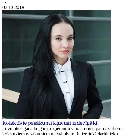
•
07.12.2018
Kolektīvie pasākumi kļuvuši izdevīgāki
Tuvojoties gada beigām, uzņēmumi vairāk domā par dažādiem
kolektīviem pasākumiem un svinībām. Ja iepriekš darbinieku