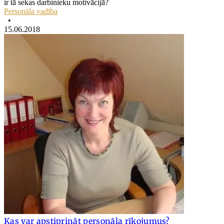
ir tā sekas darbinieku motivācijā?
Personāla vadība
•
15.06.2018
Kas var apstiprināt personāla rīkojumus?