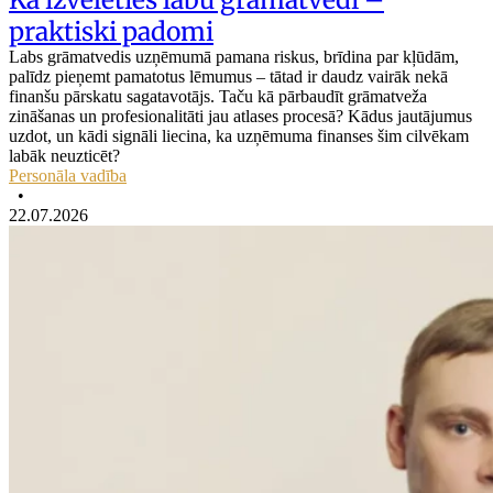
praktiski padomi
Labs grāmatvedis uzņēmumā pamana riskus, brīdina par kļūdām,
palīdz pieņemt pamatotus lēmumus – tātad ir daudz vairāk nekā
finanšu pārskatu sagatavotājs. Taču kā pārbaudīt grāmatveža
zināšanas un profesionalitāti jau atlases procesā? Kādus jautājumus
uzdot, un kādi signāli liecina, ka uzņēmuma finanses šim cilvēkam
labāk neuzticēt?
Personāla vadība
•
22.07.2026