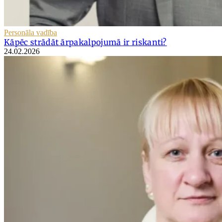
Personāla vadība
Kāpēc strādāt ārpakalpojumā ir riskanti?
24.02.2026