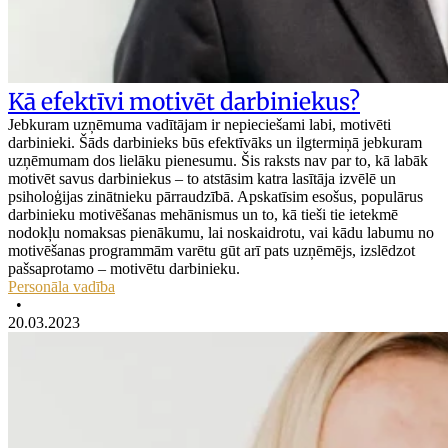
Kā efektīvi motivēt darbiniekus?
Jebkuram uzņēmuma vadītājam ir nepieciešami labi, motivēti
darbinieki. Šāds darbinieks būs efektīvāks un ilgtermiņā jebkuram
uzņēmumam dos lielāku pienesumu. Šis raksts nav par to, kā labāk
motivēt savus darbiniekus – to atstāsim katra lasītāja izvēlē un
psiholoģijas zinātnieku pārraudzībā. Apskatīsim esošus, populārus
darbinieku motivēšanas mehānismus un to, kā tieši tie ietekmē
nodokļu nomaksas pienākumu, lai noskaidrotu, vai kādu labumu no
motivēšanas programmām varētu gūt arī pats uzņēmējs, izslēdzot
pašsaprotamo – motivētu darbinieku.
Personāla vadība
•
20.03.2023