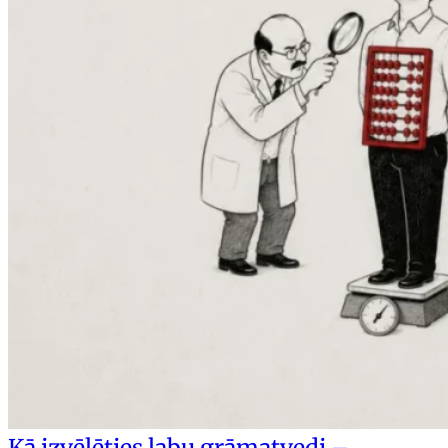
Kā izvēlēties labu grāmatvedi –