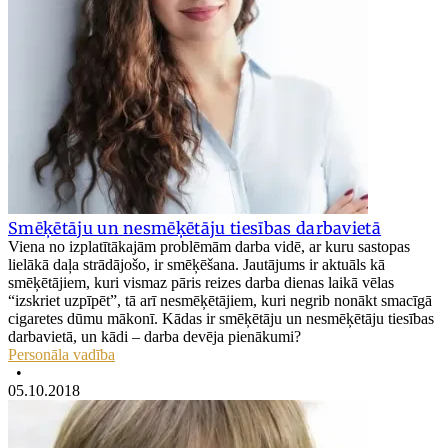
Smēķētāju un nesmēķētāju tiesības darbavietā
Viena no izplatītākajām problēmām darba vidē, ar kuru sastopas
lielākā daļa strādājošo, ir smēķēšana. Jautājums ir aktuāls kā
smēķētājiem, kuri vismaz pāris reizes darba dienas laikā vēlas
“izskriet uzpīpēt”, tā arī nesmēķētājiem, kuri negrib nonākt smacīgā
cigaretes dūmu mākonī. Kādas ir smēķētāju un nesmēķētāju tiesības
darbavietā, un kādi – darba devēja pienākumi?
Personāla vadība
•
05.10.2018