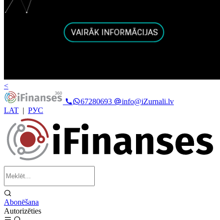
<
67280693
info@iZurnali.lv
LAT
|
РУС
Abonēšana
Autorizēties