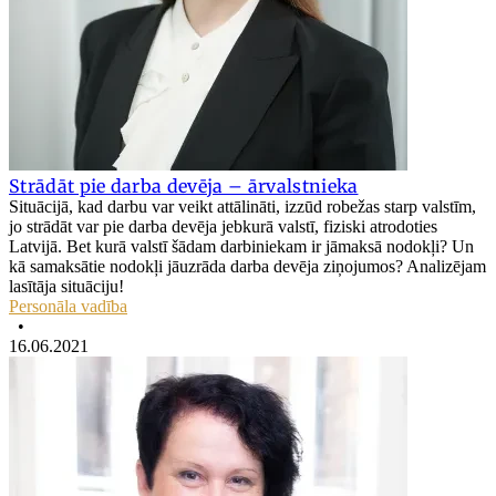
Strādāt pie darba devēja – ārvalstnieka
Situācijā, kad darbu var veikt attālināti, izzūd robežas starp valstīm,
jo strādāt var pie darba devēja jebkurā valstī, fiziski atrodoties
Latvijā. Bet kurā valstī šādam darbiniekam ir jāmaksā nodokļi? Un
kā samaksātie nodokļi jāuzrāda darba devēja ziņojumos? Analizējam
lasītāja situāciju!
Personāla vadība
•
16.06.2021