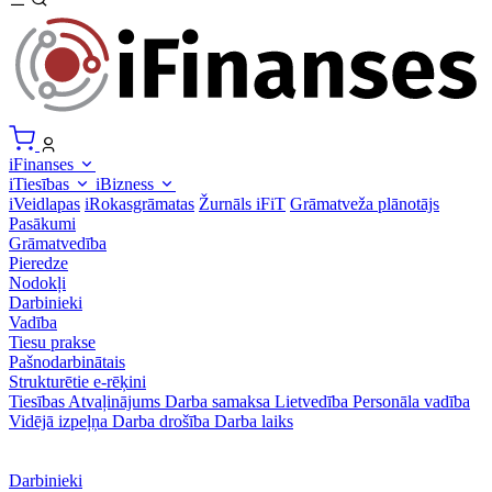
iFinanses
iTiesības
iBizness
iVeidlapas
iRokasgrāmatas
Žurnāls iFiT
Grāmatveža plānotājs
Pasākumi
Grāmatvedība
Pieredze
Nodokļi
Darbinieki
Vadība
Tiesu prakse
Pašnodarbinātais
Strukturētie e-rēķini
Tiesības
Atvaļinājums
Darba samaksa
Lietvedība
Personāla vadība
Vidējā izpeļņa
Darba drošība
Darba laiks
Darbinieki