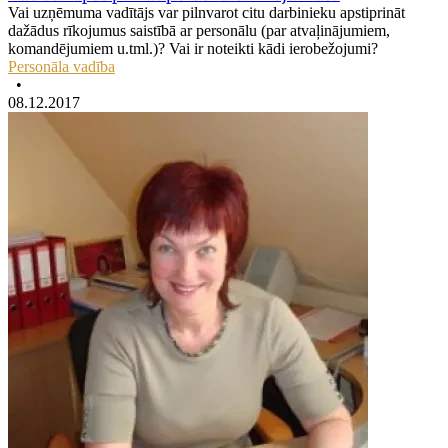
Vai uzņēmuma vadītājs var pilnvarot citu darbinieku apstiprināt
dažādus rīkojumus saistībā ar personālu (par atvaļinājumiem,
komandējumiem u.tml.)? Vai ir noteikti kādi ierobežojumi?
Personāla vadība
•
08.12.2017