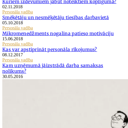
Kuriem izdevumiem jābūt noteiktiem koplīgumā?
02.11.2018
Personāla vadība
Smēķētāju un nesmēķētāju tiesības darbavietā
05.10.2018
Personāla vadība
Mikromenedžments nogalina patieso motivāciju
15.06.2018
Personāla vadība
Kas var apstiprināt personāla rīkojumus?
08.12.2017
Personāla vadība
Kam uzņēmumā jāizstrādā darba samaksas
nolikums?
30.05.2016