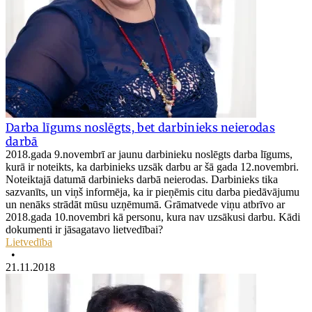
Darba līgums noslēgts, bet darbinieks neierodas
darbā
2018.gada 9.novembrī ar jaunu darbinieku noslēgts darba līgums,
kurā ir noteikts, ka darbinieks uzsāk darbu ar šā gada 12.novembri.
Noteiktajā datumā darbinieks darbā neierodas. Darbinieks tika
sazvanīts, un viņš informēja, ka ir pieņēmis citu darba piedāvājumu
un nenāks strādāt mūsu uzņēmumā. Grāmatvede viņu atbrīvo ar
2018.gada 10.novembri kā personu, kura nav uzsākusi darbu. Kādi
dokumenti ir jāsagatavo lietvedībai?
Lietvedība
•
21.11.2018