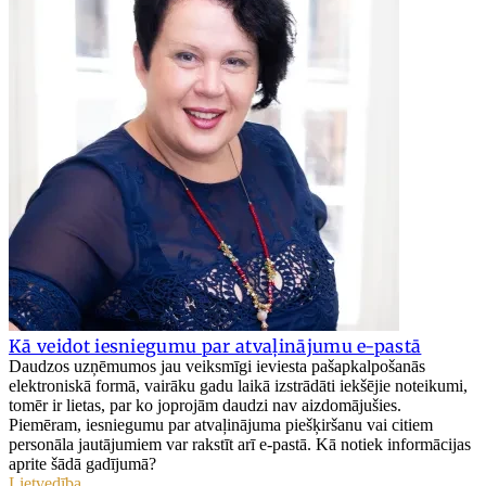
Kā veidot iesniegumu par atvaļinājumu e-pastā
Daudzos uzņēmumos jau veiksmīgi ieviesta pašapkalpošanās
elektroniskā formā, vairāku gadu laikā izstrādāti iekšējie noteikumi,
tomēr ir lietas, par ko joprojām daudzi nav aizdomājušies.
Piemēram, iesniegumu par atvaļinājuma piešķiršanu vai citiem
personāla jautājumiem var rakstīt arī e-pastā. Kā notiek informācijas
aprite šādā gadījumā?
Lietvedība