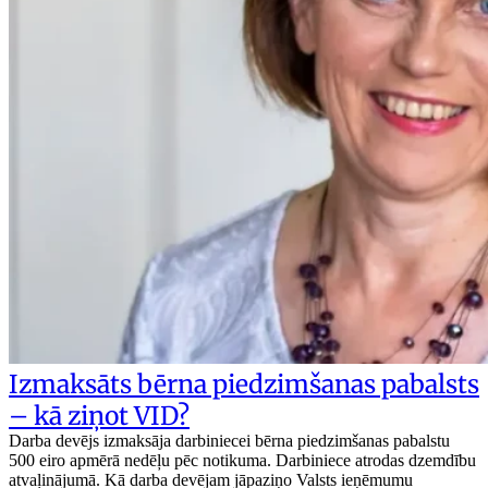
Izmaksāts bērna piedzimšanas pabalsts
– kā ziņot VID?
Darba devējs izmaksāja darbiniecei bērna piedzimšanas pabalstu
500 eiro apmērā nedēļu pēc notikuma. Darbiniece atrodas dzemdību
atvaļinājumā. Kā darba devējam jāpaziņo Valsts ieņēmumu