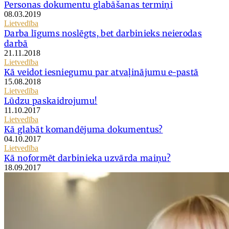
Personas dokumentu glabāšanas termiņi
08.03.2019
Lietvedība
Darba līgums noslēgts, bet darbinieks neierodas
darbā
21.11.2018
Lietvedība
Kā veidot iesniegumu par atvaļinājumu e-pastā
15.08.2018
Lietvedība
Lūdzu paskaidrojumu!
11.10.2017
Lietvedība
Kā glabāt komandējuma dokumentus?
04.10.2017
Lietvedība
Kā noformēt darbinieka uzvārda maiņu?
18.09.2017