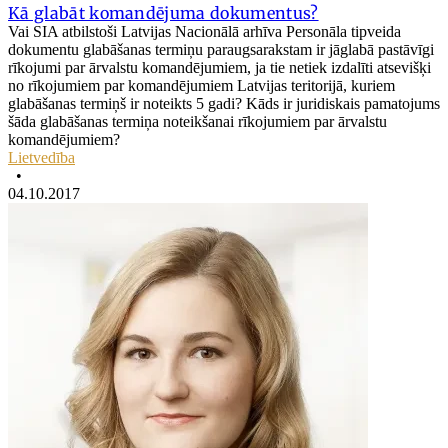
Kā glabāt komandējuma dokumentus?
Vai SIA atbilstoši Latvijas Nacionālā arhīva Personāla tipveida
dokumentu glabāšanas termiņu paraugsarakstam ir jāglabā pastāvīgi
rīkojumi par ārvalstu komandējumiem, ja tie netiek izdalīti atsevišķi
no rīkojumiem par komandējumiem Latvijas teritorijā, kuriem
glabāšanas termiņš ir noteikts 5 gadi? Kāds ir juridiskais pamatojums
šāda glabāšanas termiņa noteikšanai rīkojumiem par ārvalstu
komandējumiem?
Lietvedība
•
04.10.2017