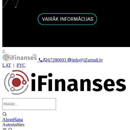
<
67280693
info@iZurnali.lv
LAT
|
РУС
Abonēšana
Autorizēties