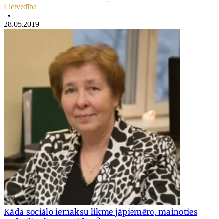
Lietvedība
•
28.05.2019
Kāda sociālo iemaksu likme jāpiemēro, mainoties