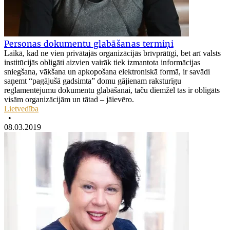
Personas dokumentu glabāšanas termiņi
Laikā, kad ne vien privātajās organizācijās brīvprātīgi, bet arī valsts
institūcijās obligāti aizvien vairāk tiek izmantota informācijas
sniegšana, vākšana un apkopošana elektroniskā formā, ir savādi
saņemt “pagājušā gadsimta” domu gājienam raksturīgu
reglamentējumu dokumentu glabāšanai, taču diemžēl tas ir obligāts
visām organizācijām un tātad – jāievēro.
Lietvedība
•
08.03.2019