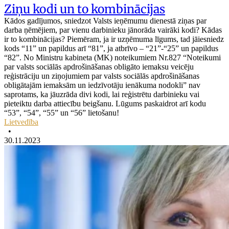
Ziņu kodi un to kombinācijas
Kādos gadījumos, sniedzot Valsts ieņēmumu dienestā ziņas par
darba ņēmējiem, par vienu darbinieku jānorāda vairāki kodi? Kādas
ir to kombinācijas? Piemēram, ja ir uzņēmuma līgums, tad jāiesniedz
kods “11” un papildus arī “81”, ja atbrīvo – “21”-“25” un papildus
“82”. No Ministru kabineta (MK) noteikumiem Nr.827 “Noteikumi
par valsts sociālās apdrošināšanas obligāto iemaksu veicēju
reģistrāciju un ziņojumiem par valsts sociālās apdrošināšanas
obligātajām iemaksām un iedzīvotāju ienākuma nodokli” nav
saprotams, ka jāuzrāda divi kodi, lai reģistrētu darbinieku vai
pieteiktu darba attiecību beigšanu. Lūgums paskaidrot arī kodu
“53”, “54”, “55” un “56” lietošanu!
Lietvedība
•
30.11.2023