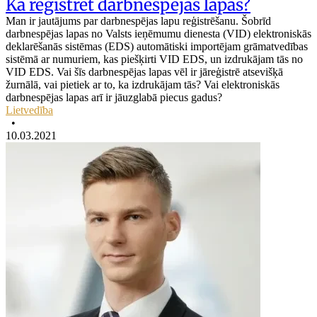
Kā reģistrēt darbnespējas lapas?
Man ir jautājums par darbnespējas lapu reģistrēšanu. Šobrīd
darbnespējas lapas no Valsts ieņēmumu dienesta (VID) elektroniskās
deklarēšanās sistēmas (EDS) automātiski importējam grāmatvedības
sistēmā ar numuriem, kas piešķirti VID EDS, un izdrukājam tās no
VID EDS. Vai šīs darbnespējas lapas vēl ir jāreģistrē atsevišķā
žurnālā, vai pietiek ar to, ka izdrukājam tās? Vai elektroniskās
darbnespējas lapas arī ir jāuzglabā piecus gadus?
Lietvedība
•
10.03.2021