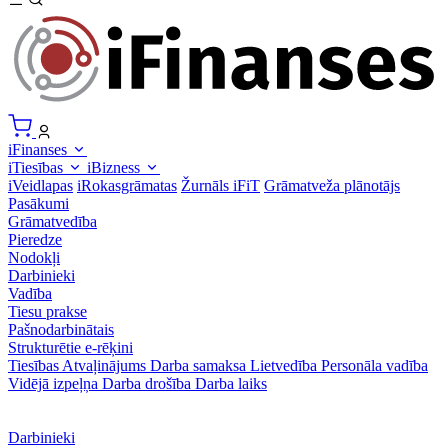
iFinanses
iTiesības
iBizness
iVeidlapas
iRokasgrāmatas
Žurnāls iFiT
Grāmatveža plānotājs
Pasākumi
Grāmatvedība
Pieredze
Nodokļi
Darbinieki
Vadība
Tiesu prakse
Pašnodarbinātais
Strukturētie e-rēķini
Tiesības
Atvaļinājums
Darba samaksa
Lietvedība
Personāla vadība
Vidējā izpeļņa
Darba drošība
Darba laiks
Darbinieki