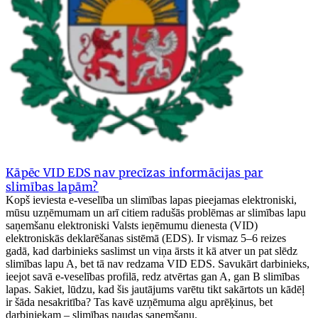
Kāpēc VID EDS nav precīzas informācijas par
slimības lapām?
Kopš ieviesta e-veselība un slimības lapas pieejamas elektroniski,
mūsu uzņēmumam un arī citiem radušās problēmas ar slimības lapu
saņemšanu elektroniski Valsts ieņēmumu dienesta (VID)
elektroniskās deklarēšanas sistēmā (EDS). Ir vismaz 5–6 reizes
gadā, kad darbinieks saslimst un viņa ārsts it kā atver un pat slēdz
slimības lapu A, bet tā nav redzama VID EDS. Savukārt darbinieks,
ieejot savā e-veselības profilā, redz atvērtas gan A, gan B slimības
lapas. Sakiet, lūdzu, kad šis jautājums varētu tikt sakārtots un kādēļ
ir šāda nesakritība? Tas kavē uzņēmuma algu aprēķinus, bet
darbiniekam – slimības naudas saņemšanu.