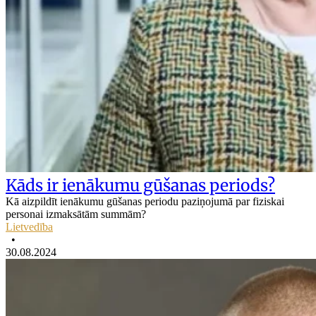
Kāds ir ienākumu gūšanas periods?
Kā aizpildīt ienākumu gūšanas periodu paziņojumā par fiziskai
personai izmaksātām summām?
Lietvedība
•
30.08.2024