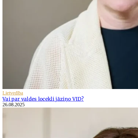
Lietvedība
Vai par valdes locekli jāziņo VID?
26.08.2025