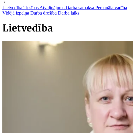
Lietvedība
Tiesības
Atvaļinājums
Darba samaksa
Personāla vadība
Vidējā izpeļņa
Darba drošība
Darba laiks
Lietvedība