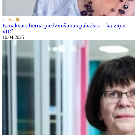
Lietvedība
Izmaksāts bērna piedzimšanas pabalsts – kā ziņot
VID?
10.04.2025