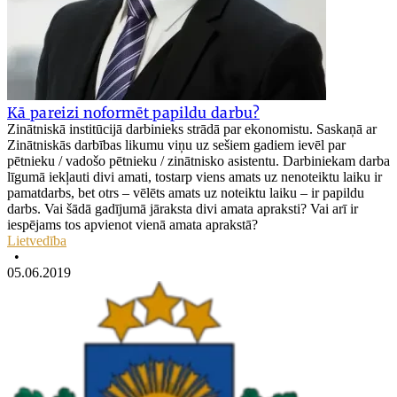
Kā pareizi noformēt papildu darbu?
Zinātniskā institūcijā darbinieks strādā par ekonomistu. Saskaņā ar
Zinātniskās darbības likumu viņu uz sešiem gadiem ievēl par
pētnieku / vadošo pētnieku / zinātnisko asistentu. Darbiniekam darba
līgumā iekļauti divi amati, tostarp viens amats uz nenoteiktu laiku ir
pamatdarbs, bet otrs – vēlēts amats uz noteiktu laiku – ir papildu
darbs. Vai šādā gadījumā jāraksta divi amata apraksti? Vai arī ir
iespējams tos apvienot vienā amata aprakstā?
Lietvedība
•
05.06.2019