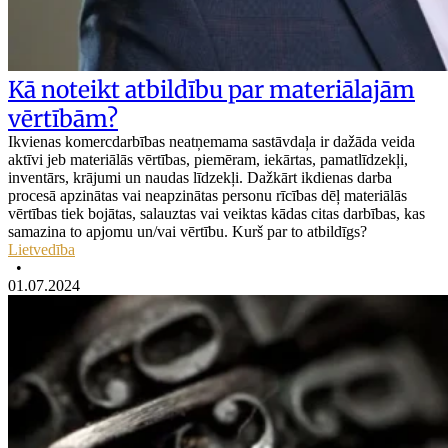
Kā noteikt atbildību par materiālajām
vērtībām?
Ikvienas komercdarbības neatņemama sastāvdaļa ir dažāda veida
aktīvi jeb materiālās vērtības, piemēram, iekārtas, pamatlīdzekļi,
inventārs, krājumi un naudas līdzekļi. Dažkārt ikdienas darba
procesā apzinātas vai neapzinātas personu rīcības dēļ materiālās
vērtības tiek bojātas, salauztas vai veiktas kādas citas darbības, kas
samazina to apjomu un/vai vērtību. Kurš par to atbildīgs?
Lietvedība
•
01.07.2024