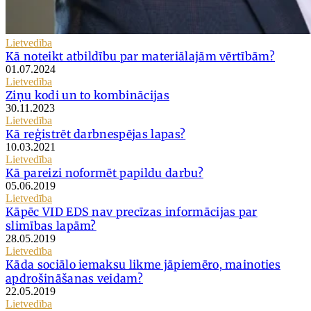
Lietvedība
Kā noteikt atbildību par materiālajām vērtībām?
01.07.2024
Lietvedība
Ziņu kodi un to kombinācijas
30.11.2023
Lietvedība
Kā reģistrēt darbnespējas lapas?
10.03.2021
Lietvedība
Kā pareizi noformēt papildu darbu?
05.06.2019
Lietvedība
Kāpēc VID EDS nav precīzas informācijas par
slimības lapām?
28.05.2019
Lietvedība
Kāda sociālo iemaksu likme jāpiemēro, mainoties
apdrošināšanas veidam?
22.05.2019
Lietvedība