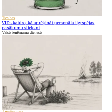
Tiesības
VID skaidro, kā aprēķināt personāla ilgtspējas
pasākumu slieksni
Valsts ieņēmumu dienests
Atvaļinājums