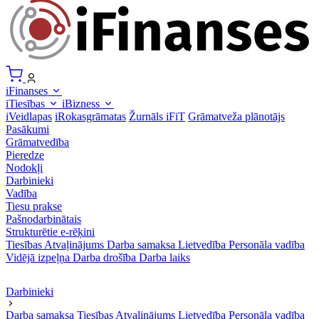
iFinanses
iTiesības
iBizness
iVeidlapas
iRokasgrāmatas
Žurnāls iFiT
Grāmatveža plānotājs
Pasākumi
Grāmatvedība
Pieredze
Nodokļi
Darbinieki
Vadība
Tiesu prakse
Pašnodarbinātais
Strukturētie e-rēķini
Tiesības
Atvaļinājums
Darba samaksa
Lietvedība
Personāla vadība
Vidējā izpeļņa
Darba drošība
Darba laiks
Darbinieki
Darba samaksa
Tiesības
Atvaļinājums
Lietvedība
Personāla vadība