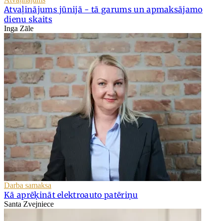
Atvaļinājums jūnijā - tā garums un apmaksājamo
dienu skaits
Inga Zāle
Darba samaksa
Kā aprēķināt elektroauto patēriņu
Santa Zvejniece