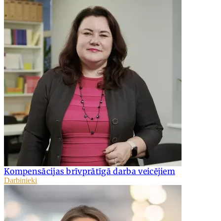
Kompensācijas brīvprātīgā darba veicējiem
Darbinieki