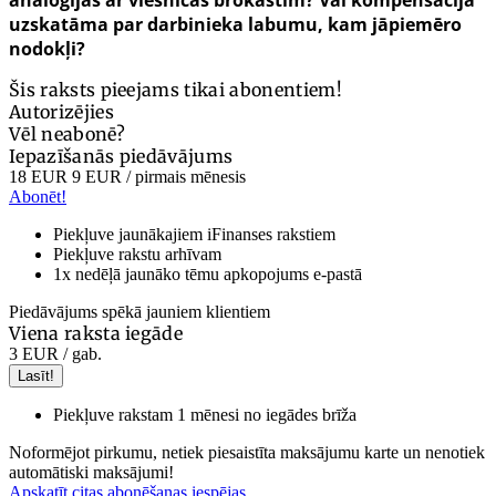
analoģijas ar viesnīcas brokastīm? Vai kompensācija
uzskatāma par darbinieka labumu, kam jāpiemēro
nodokļi?
Šis raksts pieejams tikai abonentiem!
Autorizējies
Vēl neabonē?
Iepazīšanās piedāvājums
18 EUR
9 EUR
/ pirmais mēnesis
Abonēt!
Piekļuve jaunākajiem iFinanses rakstiem
Piekļuve rakstu arhīvam
1x nedēļā jaunāko tēmu apkopojums e-pastā
Piedāvājums spēkā jauniem klientiem
Viena raksta iegāde
3 EUR
/ gab.
Lasīt!
Piekļuve rakstam 1 mēnesi no iegādes brīža
Noformējot pirkumu, netiek piesaistīta maksājumu karte un nenotiek
automātiski maksājumi!
Apskatīt citas abonēšanas iespējas