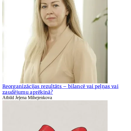
Reorganizācijas rezultāts – bilancē vai peļņas vai
zaudējumu aprēķinā?
Atbild Jeļena Mihejenkova