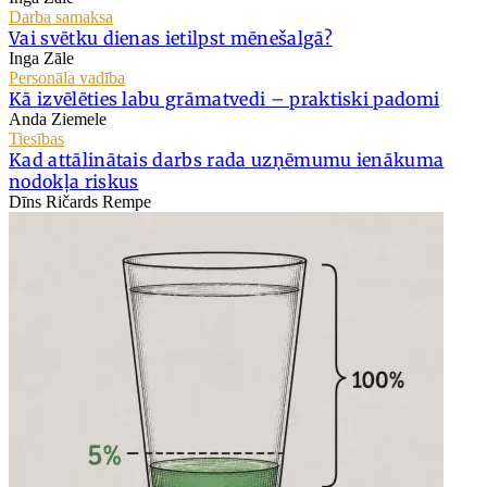
Darba samaksa
Vai svētku dienas ietilpst mēnešalgā?
Inga Zāle
Personāla vadība
Kā izvēlēties labu grāmatvedi – praktiski padomi
Anda Ziemele
Tiesības
Kad attālinātais darbs rada uzņēmumu ienākuma
nodokļa riskus
Dīns Ričards Rempe