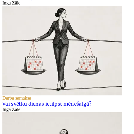
Inga Zāle
Darba samaksa
Vai svētku dienas ietilpst mēnešalgā?
Inga Zāle