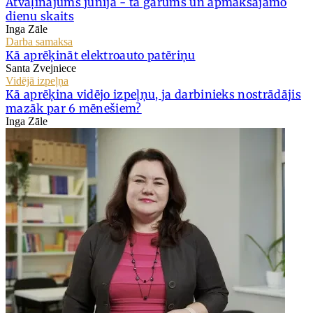
Atvaļinājums jūnijā - tā garums un apmaksājamo
dienu skaits
Inga Zāle
Darba samaksa
Kā aprēķināt elektroauto patēriņu
Santa Zvejniece
Vidējā izpeļņa
Kā aprēķina vidējo izpeļņu, ja darbinieks nostrādājis
mazāk par 6 mēnešiem?
Inga Zāle