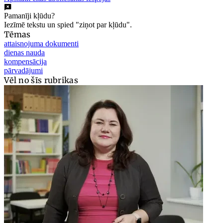
Pamanīji kļūdu?
Iezīmē tekstu un spied "ziņot par kļūdu".
Tēmas
attaisnojuma dokumenti
dienas nauda
kompensācija
pārvadājumi
Vēl no šīs rubrikas