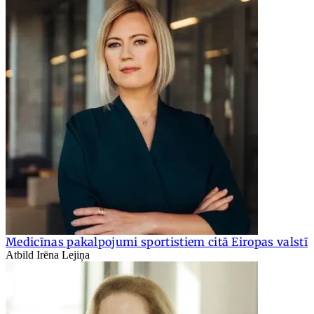
Medicīnas pakalpojumi sportistiem citā Eiropas valstī
Atbild Irēna Lejiņa