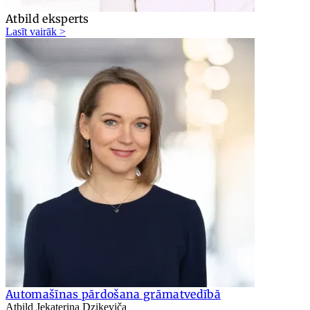
Atbild eksperts
Lasīt vairāk >
Automašīnas pārdošana grāmatvedībā
Atbild Jekaterina Dzikeviča