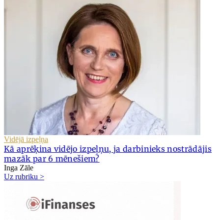
Vidējā izpeļņa
Kā aprēķina vidējo izpeļņu, ja darbinieks nostrādājis
mazāk par 6 mēnešiem?
Inga Zāle
Uz rubriku >