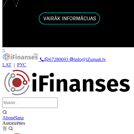
<
67280693
info@iZurnali.lv
LAT
|
РУС
Abonēšana
Autorizēties