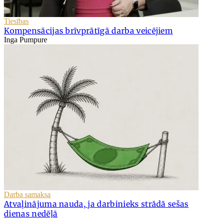
Tiesības
Kompensācijas brīvprātīgā darba veicējiem
Inga Pumpure
Darba samaksa
Atvaļinājuma nauda, ja darbinieks strādā sešas
dienas nedēļā