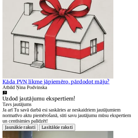
Kāda PVN likme jāpiemēro, pārdodot māju?
Atbild Ņina Podvinska
Uzdod jautājumu ekspertiem!
Tavs jautājums
Ja arī Tu savā darbā esi saskāries ar neskaidriem jautājumiem
normatīvo aktu piemērošanā, sūti savu jautājumu mūsu ekspertiem
un centīsimies palīdzēt!
Jaunākie raksti
Lasītākie raksti