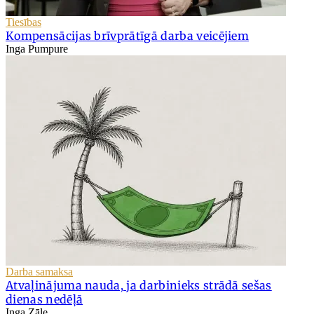
Tiesības
Kompensācijas brīvprātīgā darba veicējiem
Inga Pumpure
Darba samaksa
Atvaļinājuma nauda, ja darbinieks strādā sešas
dienas nedēļā
Inga Zāle