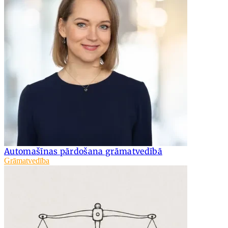
Automašīnas pārdošana grāmatvedībā
Grāmatvedība