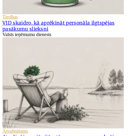
Tiesības
VID skaidro, kā aprēķināt personāla ilgtspējas
pasākumu slieksni
Valsts ieņēmumu dienests
Atvaļinājums