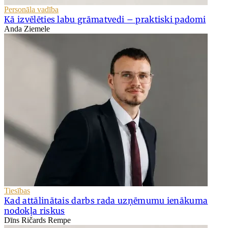
Personāla vadība
Kā izvēlēties labu grāmatvedi – praktiski padomi
Anda Ziemele
Tiesības
Kad attālinātais darbs rada uzņēmumu ienākuma
nodokļa riskus
Dīns Ričards Rempe