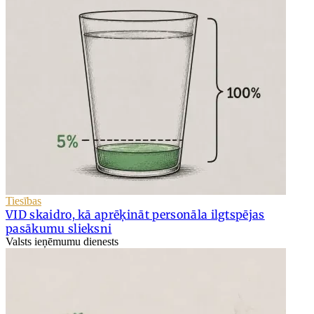
Tiesības
VID skaidro, kā aprēķināt personāla ilgtspējas
pasākumu slieksni
Valsts ieņēmumu dienests