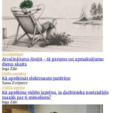
Atvaļinājums
Atvaļinājums jūnijā - tā garums un apmaksājamo
dienu skaits
Inga Zāle
Darba samaksa
Kā aprēķināt elektroauto patēriņu
Santa Zvejniece
Vidējā izpeļņa
Kā aprēķina vidējo izpeļņu, ja darbinieks nostrādājis
mazāk par 6 mēnešiem?
Inga Zāle