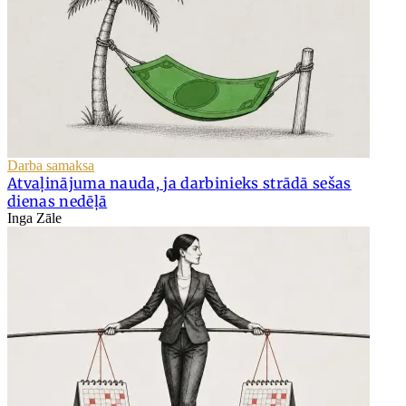
Darba samaksa
Atvaļinājuma nauda, ja darbinieks strādā sešas
dienas nedēļā
Inga Zāle