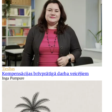
Tiesības
Kompensācijas brīvprātīgā darba veicējiem
Inga Pumpure