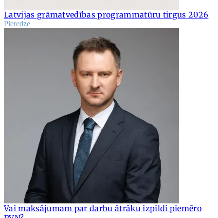
Latvijas grāmatvedības programmatūru tirgus 2026
Pieredze
Vai maksājumam par darbu ātrāku izpildi piemēro