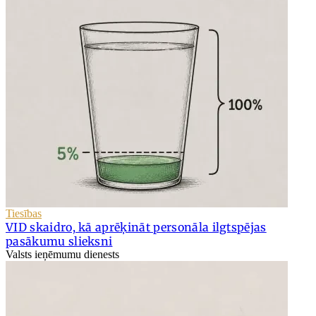
Tiesības
VID skaidro, kā aprēķināt personāla ilgtspējas
pasākumu slieksni
Valsts ieņēmumu dienests