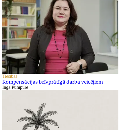
Tiesības
Kompensācijas brīvprātīgā darba veicējiem
Inga Pumpure