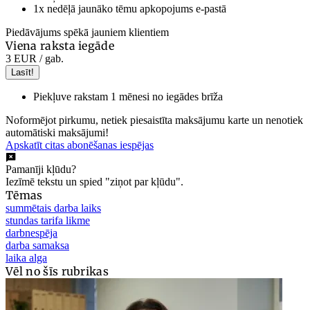
1x nedēļā jaunāko tēmu apkopojums e-pastā
Piedāvājums spēkā jauniem klientiem
Viena raksta iegāde
3 EUR
/ gab.
Lasīt!
Piekļuve rakstam 1 mēnesi no iegādes brīža
Noformējot pirkumu, netiek piesaistīta maksājumu karte un nenotiek
automātiski maksājumi!
Apskatīt citas abonēšanas iespējas
Pamanīji kļūdu?
Iezīmē tekstu un spied "ziņot par kļūdu".
Tēmas
summētais darba laiks
stundas tarifa likme
darbnespēja
darba samaksa
laika alga
Vēl no šīs rubrikas