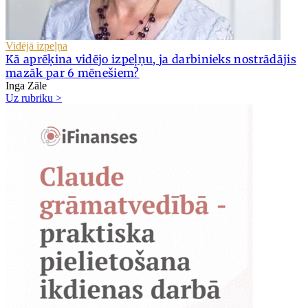
Vidējā izpeļņa
Kā aprēķina vidējo izpeļņu, ja darbinieks nostrādājis
mazāk par 6 mēnešiem?
Inga Zāle
Uz rubriku >