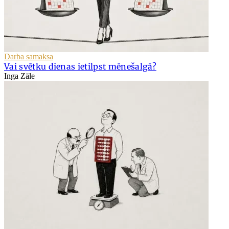
Darba samaksa
Vai svētku dienas ietilpst mēnešalgā?
Inga Zāle