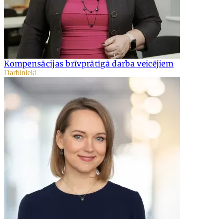
Kompensācijas brīvprātīgā darba veicējiem
Darbinieki