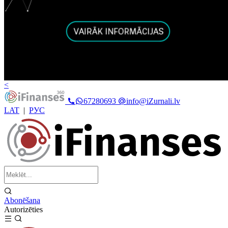
<
67280693
info@iZurnali.lv
LAT
|
РУС
Abonēšana
Autorizēties