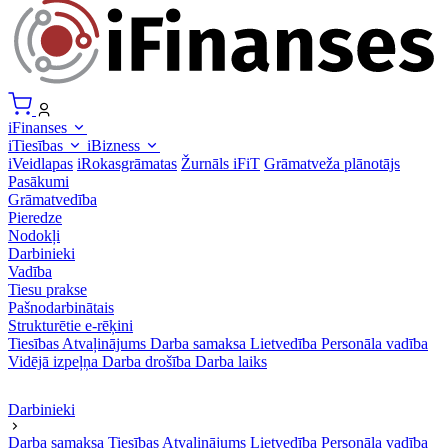
iFinanses
iTiesības
iBizness
iVeidlapas
iRokasgrāmatas
Žurnāls iFiT
Grāmatveža plānotājs
Pasākumi
Grāmatvedība
Pieredze
Nodokļi
Darbinieki
Vadība
Tiesu prakse
Pašnodarbinātais
Strukturētie e-rēķini
Tiesības
Atvaļinājums
Darba samaksa
Lietvedība
Personāla vadība
Vidējā izpeļņa
Darba drošība
Darba laiks
Darbinieki
Darba samaksa
Tiesības
Atvaļinājums
Lietvedība
Personāla vadība