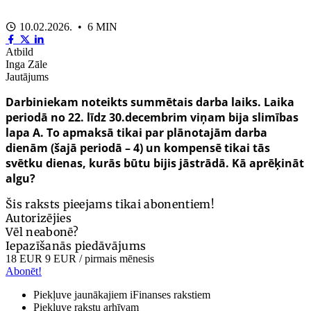
10.02.2026. • 6 MIN
Atbild
Inga Zāle
Jautājums
Darbiniekam noteikts summētais darba laiks. Laika
periodā no 22. līdz 30.decembrim viņam bija slimības
lapa A. To apmaksā tikai par plānotajām darba
dienām (šajā periodā – 4) un kompensē tikai tās
svētku dienas, kurās būtu bijis jāstrādā. Kā aprēķināt
algu?
Šis raksts pieejams tikai abonentiem!
Autorizējies
Vēl neabonē?
Iepazīšanās piedāvājums
18 EUR
9 EUR
/ pirmais mēnesis
Abonēt!
Piekļuve jaunākajiem iFinanses rakstiem
Piekļuve rakstu arhīvam