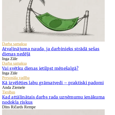
Darba samaksa
Atvaļinājuma nauda, ja darbinieks strādā sešas
dienas nedēļā
Inga Zāle
Darba samaksa
Vai svētku dienas ietilpst mēnešalgā?
Inga Zāle
Personāla vadība
Kā izvēlēties labu grāmatvedi – praktiski padomi
Anda Ziemele
Tiesības
Kad attālinātais darbs rada uzņēmumu ienākuma
nodokļa riskus
Dīns Ričards Rempe