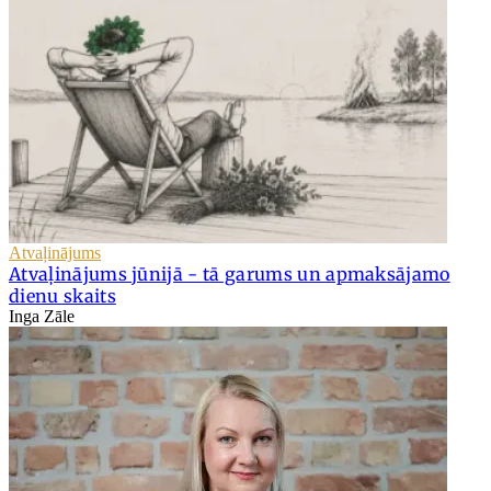
Atvaļinājums
Atvaļinājums jūnijā - tā garums un apmaksājamo
dienu skaits
Inga Zāle