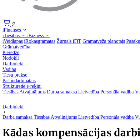
iFinanses
iTiesības
iBizness
iVeidlapas
iRokasgrāmatas
Žurnāls iFiT
Grāmatveža plānotājs
Pasāk
Grāmatvedība
Pieredze
Nodokļi
Darbinieki
Vadība
Tiesu prakse
Pašnodarbinātais
Strukturētie e-rēķini
Tiesības
Atvaļinājums
Darba samaksa
Lietvedība
Personāla vadība
Vi
Darbinieki
Darba samaksa
Tiesības
Atvaļinājums
Lietvedība
Personāla vadība
Vi
Kādas kompensācijas darbi