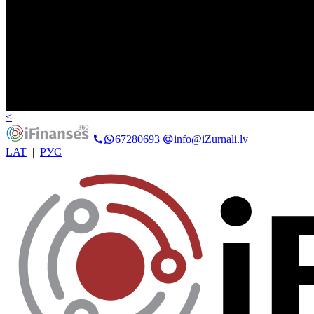
<
67280693
info@iZurnali.lv
LAT
|
РУС