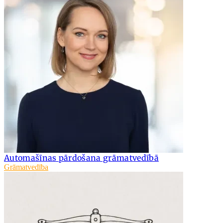
Automašīnas pārdošana grāmatvedībā
Grāmatvedība