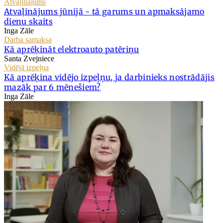
Atvaļinājums
Atvaļinājums jūnijā - tā garums un apmaksājamo
dienu skaits
Inga Zāle
Darba samaksa
Kā aprēķināt elektroauto patēriņu
Santa Zvejniece
Vidējā izpeļņa
Kā aprēķina vidējo izpeļņu, ja darbinieks nostrādājis
mazāk par 6 mēnešiem?
Inga Zāle