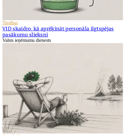
Tiesības
VID skaidro, kā aprēķināt personāla ilgtspējas
pasākumu slieksni
Valsts ieņēmumu dienests