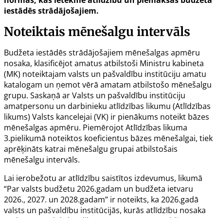
normas, kas ietekmē atlīdzību un piemaksas budžeta
iestādēs strādājošajiem.
Noteiktais mēnešalgu intervāls
Budžeta iestādēs strādājošajiem mēnešalgas apmēru
nosaka, klasificējot amatus atbilstoši Ministru kabineta
(MK) noteiktajam valsts un pašvaldību institūciju amatu
katalogam un ņemot vērā amatam atbilstošo mēnešalgu
grupu. Saskaņā ar Valsts un pašvaldību institūciju
amatpersonu un darbinieku atlīdzības likumu (Atlīdzības
likums) Valsts kancelejai (VK) ir pienākums noteikt bāzes
mēnešalgas apmēru. Piemērojot Atlīdzības likuma
3.pielikumā noteiktos koeficientus bāzes mēnešalgai, tiek
aprēķināts katrai mēnešalgu grupai atbilstošais
mēnešalgu intervāls.
Lai ierobežotu ar atlīdzību saistītos izdevumus,
likumā
“Par valsts budžetu 2026.gadam un budžeta ietvaru
2026., 2027. un 2028.gadam”
ir noteikts, ka 2026.gadā
valsts un pašvaldību institūcijās, kurās atlīdzību nosaka