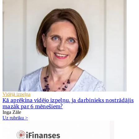
Vidējā izpeļņa
Kā aprēķina vidējo izpeļņu, ja darbinieks nostrādājis
mazāk par 6 mēnešiem?
Inga Zāle
Uz rubriku >