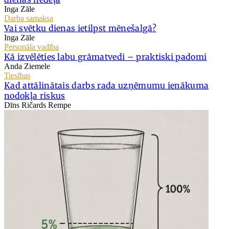
Inga Zāle
Darba samaksa
Vai svētku dienas ietilpst mēnešalgā?
Inga Zāle
Personāla vadība
Kā izvēlēties labu grāmatvedi – praktiski padomi
Anda Ziemele
Tiesības
Kad attālinātais darbs rada uzņēmumu ienākuma
nodokļa riskus
Dīns Ričards Rempe