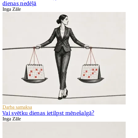
dienas nedēļā
Inga Zāle
Darba samaksa
Vai svētku dienas ietilpst mēnešalgā?
Inga Zāle