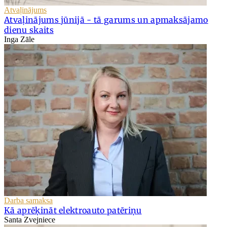
Atvaļinājums
Atvaļinājums jūnijā - tā garums un apmaksājamo
dienu skaits
Inga Zāle
Darba samaksa
Kā aprēķināt elektroauto patēriņu
Santa Zvejniece