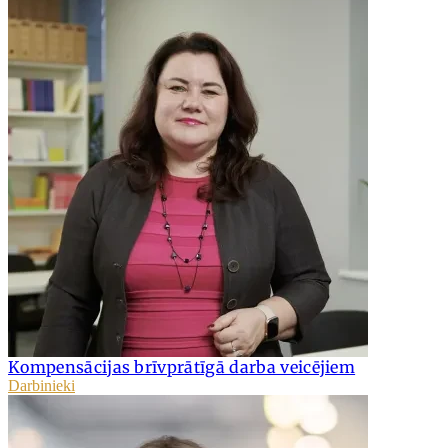
Kompensācijas brīvprātīgā darba veicējiem
Darbinieki