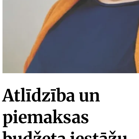
Atlīdzība un
piemaksas
budžeta iestāžu