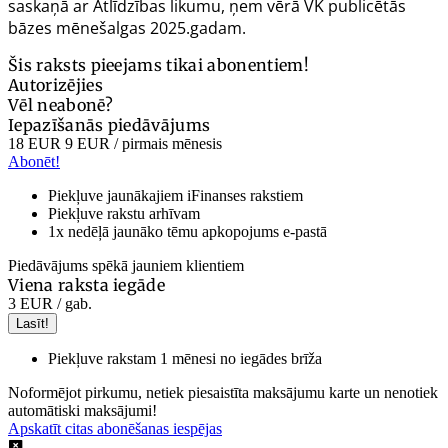
saskaņā ar Atlīdzības likumu, ņem vērā VK publicētās
bāzes mēnešalgas 2025.gadam.
Šis raksts pieejams tikai abonentiem!
Autorizējies
Vēl neabonē?
Iepazīšanās piedāvājums
18 EUR
9 EUR
/ pirmais mēnesis
Abonēt!
Piekļuve jaunākajiem iFinanses rakstiem
Piekļuve rakstu arhīvam
1x nedēļā jaunāko tēmu apkopojums e-pastā
Piedāvājums spēkā jauniem klientiem
Viena raksta iegāde
3 EUR
/ gab.
Lasīt!
Piekļuve rakstam 1 mēnesi no iegādes brīža
Noformējot pirkumu, netiek piesaistīta maksājumu karte un nenotiek
automātiski maksājumi!
Apskatīt citas abonēšanas iespējas