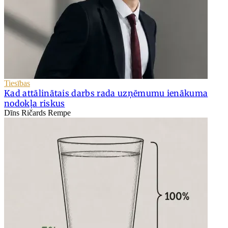
Tiesības
Kad attālinātais darbs rada uzņēmumu ienākuma
nodokļa riskus
Dīns Ričards Rempe