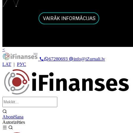
<
67280693
info@iZurnali.lv
LAT
|
РУС
Abonēšana
Autorizēties