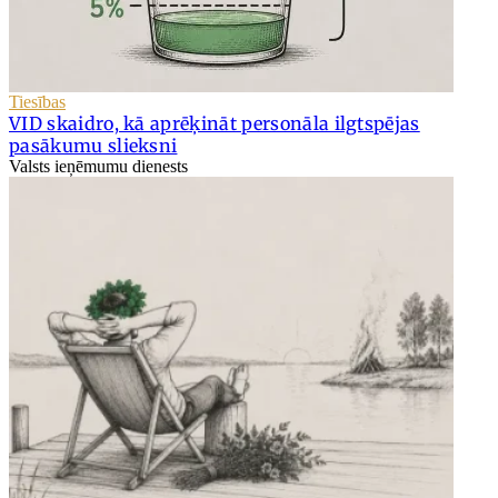
Tiesības
VID skaidro, kā aprēķināt personāla ilgtspējas
pasākumu slieksni
Valsts ieņēmumu dienests