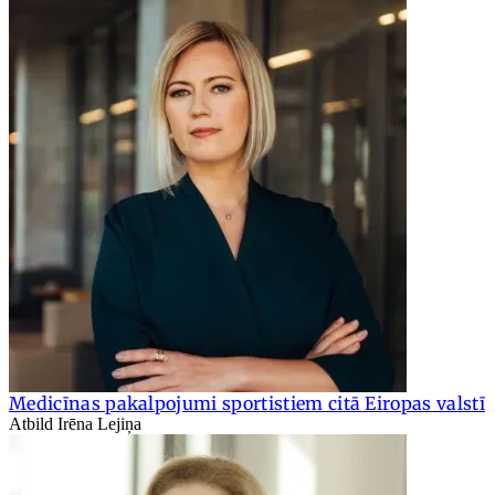
Medicīnas pakalpojumi sportistiem citā Eiropas valstī
Atbild Irēna Lejiņa