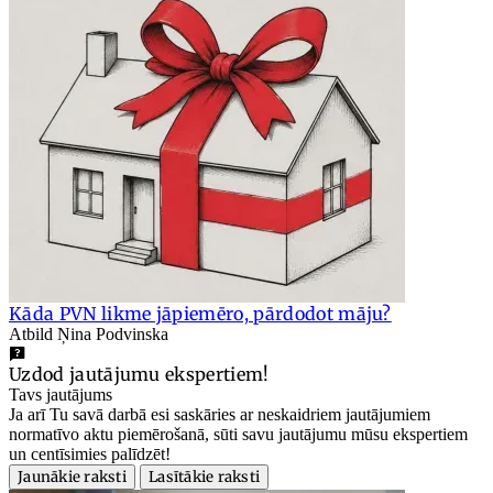
Kāda PVN likme jāpiemēro, pārdodot māju?
Atbild Ņina Podvinska
Uzdod jautājumu ekspertiem!
Tavs jautājums
Ja arī Tu savā darbā esi saskāries ar neskaidriem jautājumiem
normatīvo aktu piemērošanā, sūti savu jautājumu mūsu ekspertiem
un centīsimies palīdzēt!
Jaunākie raksti
Lasītākie raksti