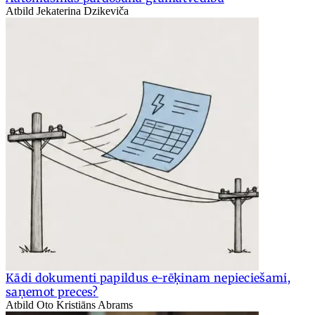
Atbild Jekaterina Dzikeviča
Kādi dokumenti papildus e-rēķinam nepieciešami,
saņemot preces?
Atbild Oto Kristiāns Abrams