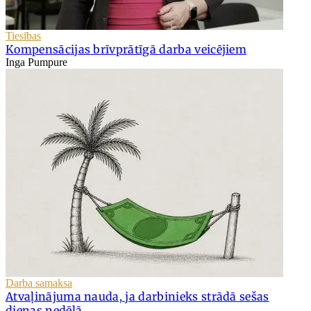
Tiesības
Kompensācijas brīvprātīgā darba veicējiem
Inga Pumpure
Darba samaksa
Atvaļinājuma nauda, ja darbinieks strādā sešas
dienas nedēļā