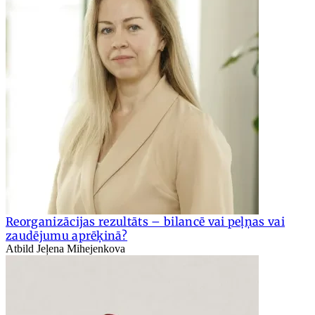
Reorganizācijas rezultāts – bilancē vai peļņas vai
zaudējumu aprēķinā?
Atbild Jeļena Mihejenkova