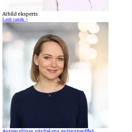
Atbild eksperts
Lasīt vairāk >
Automašīnas pārdošana grāmatvedībā