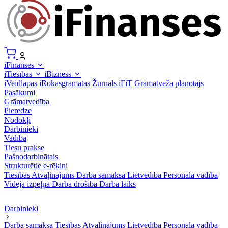
iFinanses
iTiesības
iBizness
iVeidlapas
iRokasgrāmatas
Žurnāls iFiT
Grāmatveža plānotājs
Pasākumi
Grāmatvedība
Pieredze
Nodokļi
Darbinieki
Vadība
Tiesu prakse
Pašnodarbinātais
Strukturētie e-rēķini
Tiesības
Atvaļinājums
Darba samaksa
Lietvedība
Personāla vadība
Vidējā izpeļņa
Darba drošība
Darba laiks
Darbinieki
Darba samaksa
Tiesības
Atvaļinājums
Lietvedība
Personāla vadība