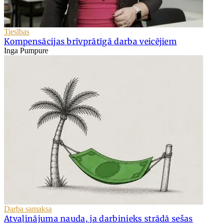
Tiesības
Kompensācijas brīvprātīgā darba veicējiem
Inga Pumpure
Darba samaksa
Atvaļinājuma nauda, ja darbinieks strādā sešas