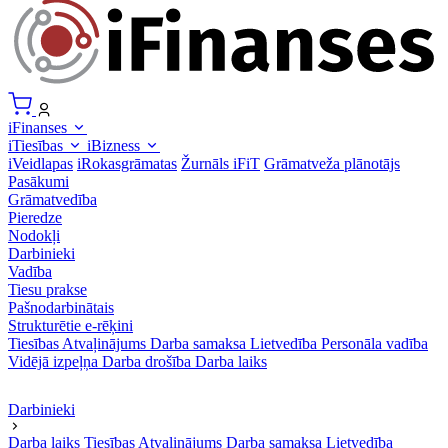
iFinanses
iTiesības
iBizness
iVeidlapas
iRokasgrāmatas
Žurnāls iFiT
Grāmatveža plānotājs
Pasākumi
Grāmatvedība
Pieredze
Nodokļi
Darbinieki
Vadība
Tiesu prakse
Pašnodarbinātais
Strukturētie e-rēķini
Tiesības
Atvaļinājums
Darba samaksa
Lietvedība
Personāla vadība
Vidējā izpeļņa
Darba drošība
Darba laiks
Darbinieki
Darba laiks
Tiesības
Atvaļinājums
Darba samaksa
Lietvedība