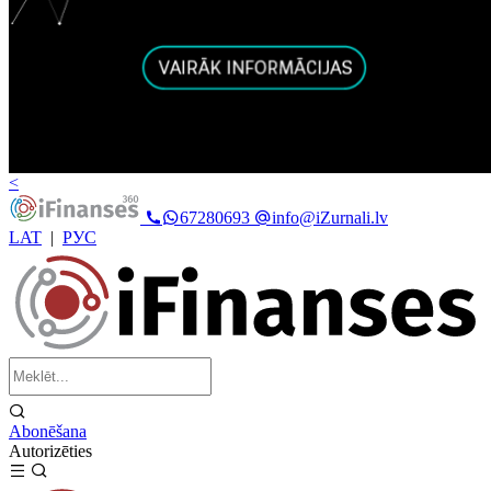
<
67280693
info@iZurnali.lv
LAT
|
РУС
Abonēšana
Autorizēties