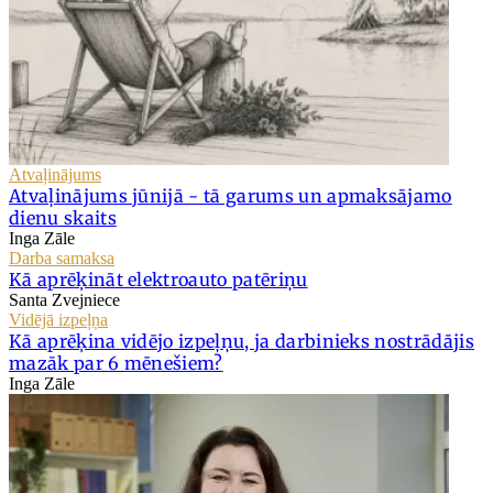
Atvaļinājums
Atvaļinājums jūnijā - tā garums un apmaksājamo
dienu skaits
Inga Zāle
Darba samaksa
Kā aprēķināt elektroauto patēriņu
Santa Zvejniece
Vidējā izpeļņa
Kā aprēķina vidējo izpeļņu, ja darbinieks nostrādājis
mazāk par 6 mēnešiem?
Inga Zāle