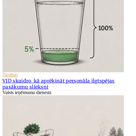
Tiesības
VID skaidro, kā aprēķināt personāla ilgtspējas
pasākumu slieksni
Valsts ieņēmumu dienests