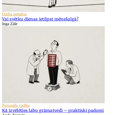
Darba samaksa
Vai svētku dienas ietilpst mēnešalgā?
Inga Zāle
Personāla vadība
Kā izvēlēties labu grāmatvedi – praktiski padomi