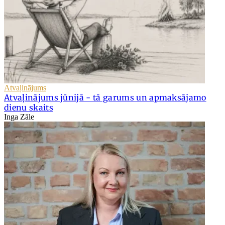
Atvaļinājums
Atvaļinājums jūnijā - tā garums un apmaksājamo
dienu skaits
Inga Zāle