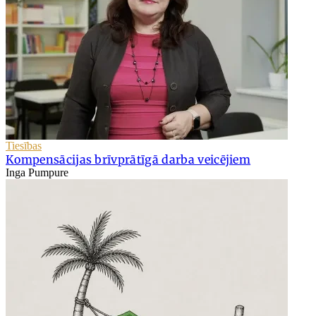
Tiesības
Kompensācijas brīvprātīgā darba veicējiem
Inga Pumpure