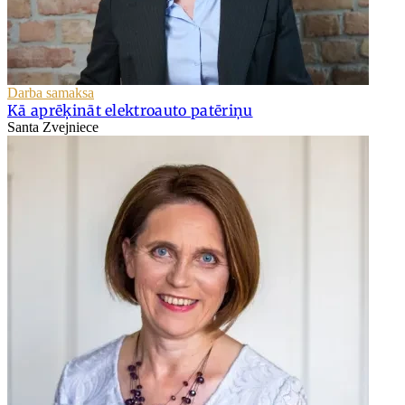
Darba samaksa
Kā aprēķināt elektroauto patēriņu
Santa Zvejniece