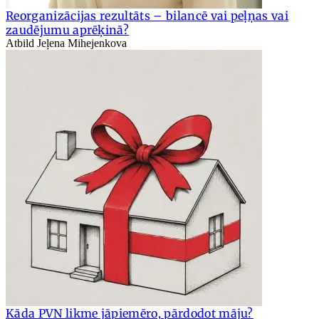
Reorganizācijas rezultāts – bilancē vai peļņas vai
zaudējumu aprēķinā?
Atbild Jeļena Mihejenkova
Kāda PVN likme jāpiemēro, pārdodot māju?