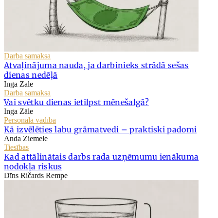
Darba samaksa
Atvaļinājuma nauda, ja darbinieks strādā sešas
dienas nedēļā
Inga Zāle
Darba samaksa
Vai svētku dienas ietilpst mēnešalgā?
Inga Zāle
Personāla vadība
Kā izvēlēties labu grāmatvedi – praktiski padomi
Anda Ziemele
Tiesības
Kad attālinātais darbs rada uzņēmumu ienākuma
nodokļa riskus
Dīns Ričards Rempe