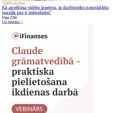
Vidējā izpeļņa
Kā aprēķina vidējo izpeļņu, ja darbinieks nostrādājis
mazāk par 6 mēnešiem?
Inga Zāle
Uz rubriku >