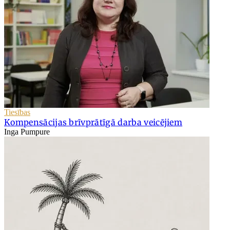
Tiesības
Kompensācijas brīvprātīgā darba veicējiem
Inga Pumpure