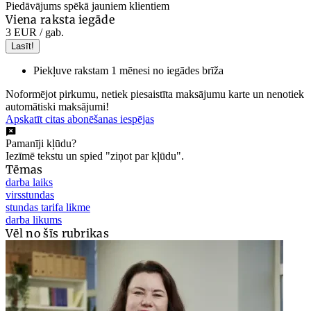
Piedāvājums spēkā jauniem klientiem
Viena raksta iegāde
3 EUR
/ gab.
Lasīt!
Piekļuve rakstam 1 mēnesi no iegādes brīža
Noformējot pirkumu, netiek piesaistīta maksājumu karte un nenotiek
automātiski maksājumi!
Apskatīt citas abonēšanas iespējas
Pamanīji kļūdu?
Iezīmē tekstu un spied "ziņot par kļūdu".
Tēmas
darba laiks
virsstundas
stundas tarifa likme
darba likums
Vēl no šīs rubrikas