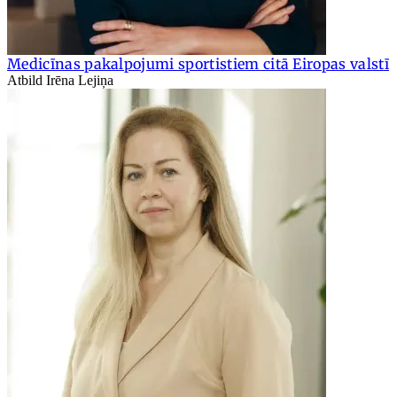
Medicīnas pakalpojumi sportistiem citā Eiropas valstī
Atbild Irēna Lejiņa