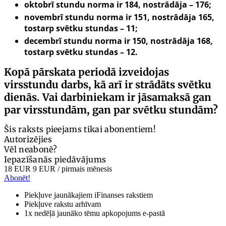
oktobrī stundu norma ir 184, nostrādāja – 176;
novembrī stundu norma ir 151, nostrādāja 165,
tostarp svētku stundas – 11;
decembrī stundu norma ir 150, nostrādāja 168,
tostarp svētku stundas – 12.
Kopā pārskata periodā izveidojas
virsstundu darbs, kā arī ir strādāts svētku
dienās. Vai darbiniekam ir jāsamaksā gan
par virsstundām, gan par svētku stundām?
Šis raksts pieejams tikai abonentiem!
Autorizējies
Vēl neabonē?
Iepazīšanās piedāvājums
18 EUR
9 EUR
/ pirmais mēnesis
Abonēt!
Piekļuve jaunākajiem iFinanses rakstiem
Piekļuve rakstu arhīvam
1x nedēļā jaunāko tēmu apkopojums e-pastā