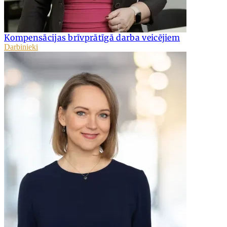
Kompensācijas brīvprātīgā darba veicējiem
Darbinieki