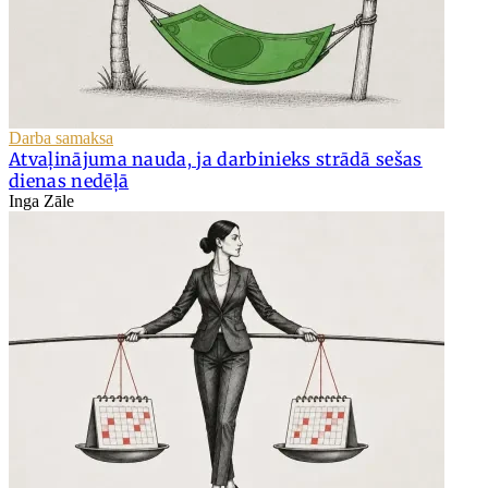
Darba samaksa
Atvaļinājuma nauda, ja darbinieks strādā sešas
dienas nedēļā
Inga Zāle