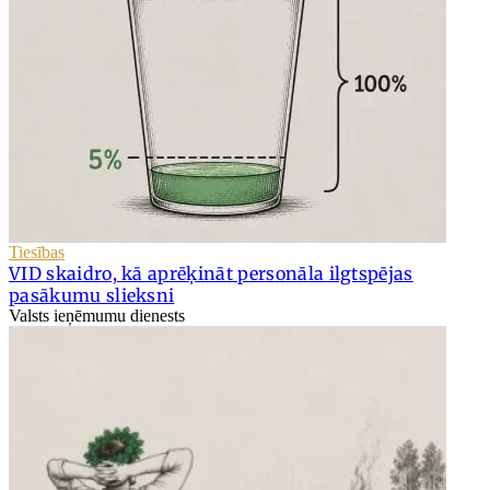
Tiesības
VID skaidro, kā aprēķināt personāla ilgtspējas
pasākumu slieksni
Valsts ieņēmumu dienests