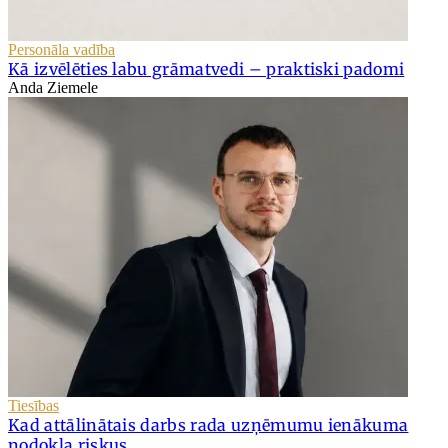
Personāla vadība
Kā izvēlēties labu grāmatvedi – praktiski padomi
Anda Ziemele
Tiesības
Kad attālinātais darbs rada uzņēmumu ienākuma
nodokļa riskus