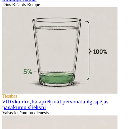
Dīns Ričards Rempe
Tiesības
VID skaidro, kā aprēķināt personāla ilgtspējas
pasākumu slieksni
Valsts ieņēmumu dienests