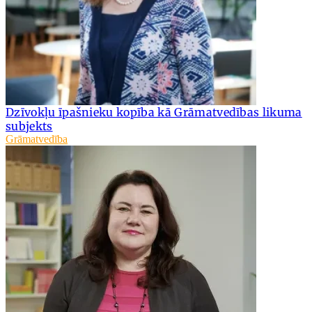
Dzīvokļu īpašnieku kopība kā Grāmatvedības likuma
subjekts
Grāmatvedība