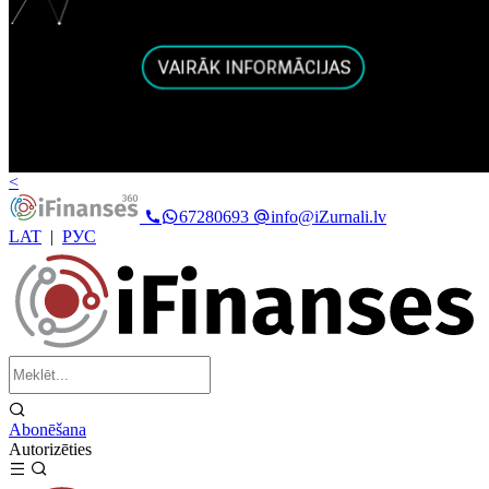
<
67280693
info@iZurnali.lv
LAT
|
РУС
Abonēšana
Autorizēties