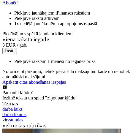
Abonēt!
Piekļuve jaunākajiem iFinanses rakstiem
Piekļuve rakstu arhīvam
1x nedēļā jaunāko tēmu apkopojums e-pastā
Piedāvājums spēkā jauniem klientiem
Viena raksta iegāde
3 EUR
/ gab.
Lasīt!
Piekļuve rakstam 1 mēnesi no iegādes brīža
Noformējot pirkumu, netiek piesaistīta maksājumu karte un nenotiek
automātiski maksājumi!
Apskatīt citas abonēšanas iespējas
Pamanīji kļūdu?
Iezīmē tekstu un spied "ziņot par kļūdu".
Tēmas
darba laiks
darba likums
virsstundas
Vēl no šīs rubrikas