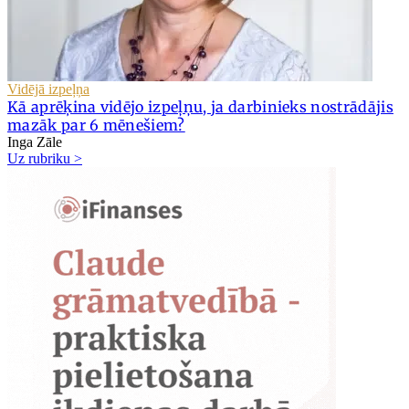
Vidējā izpeļņa
Kā aprēķina vidējo izpeļņu, ja darbinieks nostrādājis
mazāk par 6 mēnešiem?
Inga Zāle
Uz rubriku >