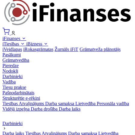
iFinanses
iTiesības
iBizness
iVeidlapas
iRokasgrāmatas
Žurnāls iFiT
Grāmatveža plānotājs
Pasākumi
Grāmatvedība
Pieredze
Nodokļi
Darbinieki
Vadība
Tiesu prakse
Pašnodarbinātais
Strukturētie e-rēķini
Tiesības
Atvaļinājums
Darba samaksa
Lietvedība
Personāla vadība
Vidējā izpeļņa
Darba drošība
Darba laiks
Darbinieki
Darba laiks
Tiesības
Atvaļinājums
Darba samaksa
Lietvedība