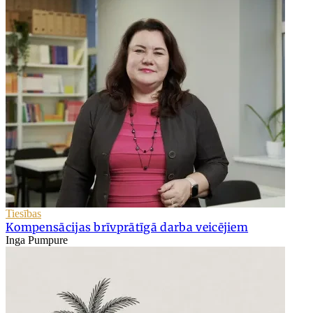
Tiesības
Kompensācijas brīvprātīgā darba veicējiem
Inga Pumpure