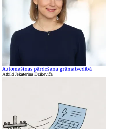
Automašīnas pārdošana grāmatvedībā
Atbild Jekaterina Dzikeviča