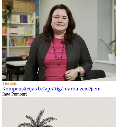
Tiesības
Kompensācijas brīvprātīgā darba veicējiem
Inga Pumpure