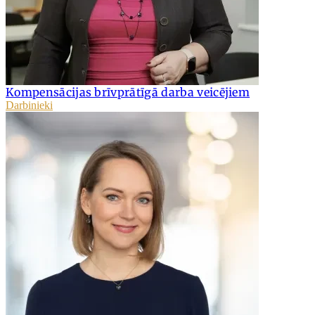
Kompensācijas brīvprātīgā darba veicējiem
Darbinieki