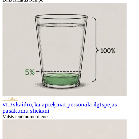
Tiesības
VID skaidro, kā aprēķināt personāla ilgtspējas
pasākumu slieksni
Valsts ieņēmumu dienests