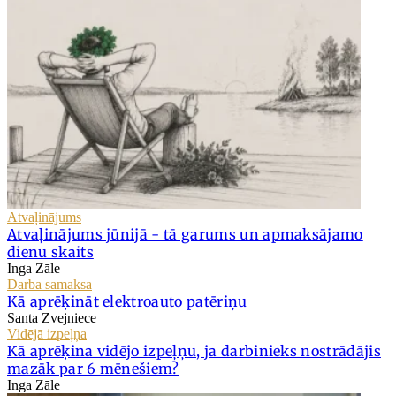
Atvaļinājums
Atvaļinājums jūnijā - tā garums un apmaksājamo
dienu skaits
Inga Zāle
Darba samaksa
Kā aprēķināt elektroauto patēriņu
Santa Zvejniece
Vidējā izpeļņa
Kā aprēķina vidējo izpeļņu, ja darbinieks nostrādājis
mazāk par 6 mēnešiem?
Inga Zāle