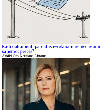
Kādi dokumenti papildus e-rēķinam nepieciešami,
saņemot preces?
Atbild Oto Kristiāns Abrams