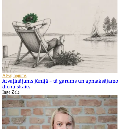
Atvaļinājums
Atvaļinājums jūnijā - tā garums un apmaksājamo
dienu skaits
Inga Zāle