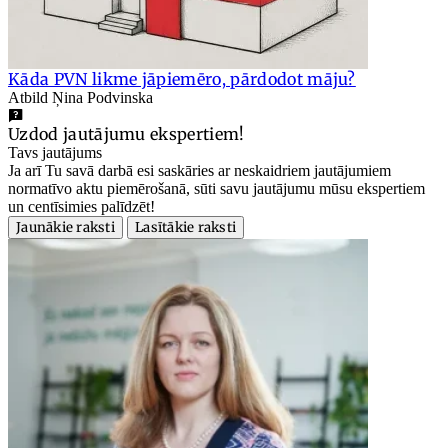
Kāda PVN likme jāpiemēro, pārdodot māju?
Atbild Ņina Podvinska
Uzdod jautājumu ekspertiem!
Tavs jautājums
Ja arī Tu savā darbā esi saskāries ar neskaidriem jautājumiem
normatīvo aktu piemērošanā, sūti savu jautājumu mūsu ekspertiem
un centīsimies palīdzēt!
Jaunākie raksti
Lasītākie raksti