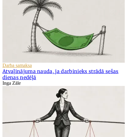
Darba samaksa
Atvaļinājuma nauda, ja darbinieks strādā sešas
dienas nedēļā
Inga Zāle