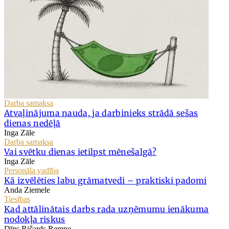
Darba samaksa
Atvaļinājuma nauda, ja darbinieks strādā sešas
dienas nedēļā
Inga Zāle
Darba samaksa
Vai svētku dienas ietilpst mēnešalgā?
Inga Zāle
Personāla vadība
Kā izvēlēties labu grāmatvedi – praktiski padomi
Anda Ziemele
Tiesības
Kad attālinātais darbs rada uzņēmumu ienākuma
nodokļa riskus
Dīns Ričards Rempe