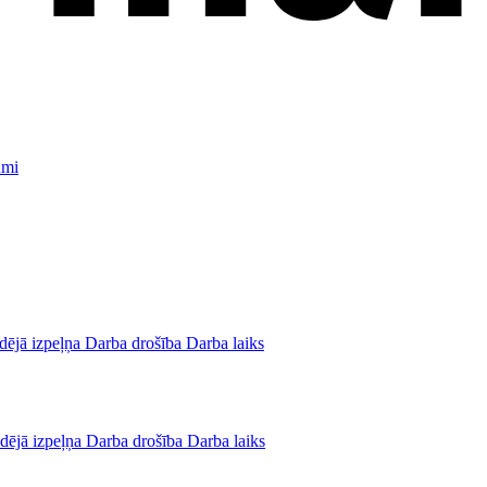
umi
dējā izpeļņa
Darba drošība
Darba laiks
dējā izpeļņa
Darba drošība
Darba laiks