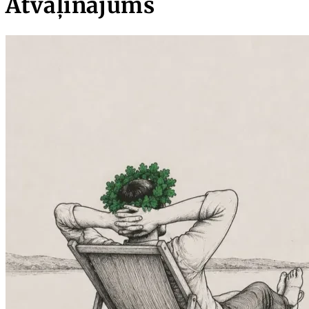
Atvaļinājums