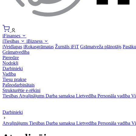
iFinanses
iTiesības
iBizness
iVeidlapas
iRokasgrāmatas
Žurnāls iFiT
Grāmatveža plānotājs
Pasāk
Grāmatvedība
Pieredze
Nodokļi
Darbinieki
Vadība
Tiesu prakse
Pašnodarbinātais
Strukturētie e-rēķini
Tiesības
Atvaļinājums
Darba samaksa
Lietvedība
Personāla vadība
Vi
Darbinieki
Atvaļinājums
Tiesības
Darba samaksa
Lietvedība
Personāla vadība
Vi