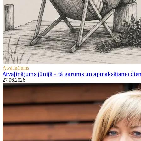
Atvaļinājums
Atvaļinājums jūnijā - tā garums un apmaksājamo dien
27.06.2026