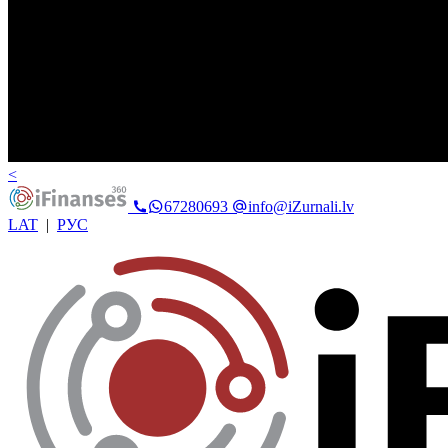
<
67280693
info@iZurnali.lv
LAT
|
РУС