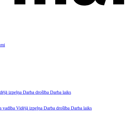
umi
dējā izpeļņa
Darba drošība
Darba laiks
a vadība
Vidējā izpeļņa
Darba drošība
Darba laiks