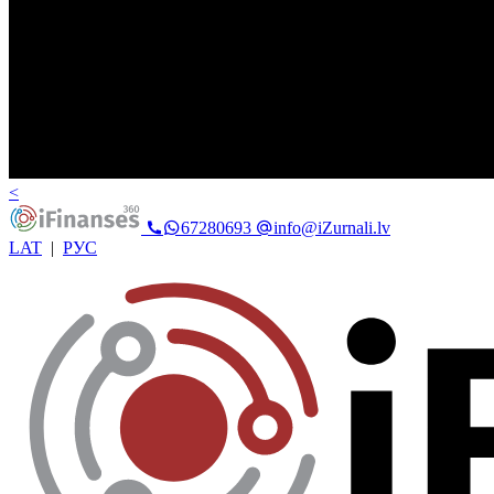
<
67280693
info@iZurnali.lv
LAT
|
РУС