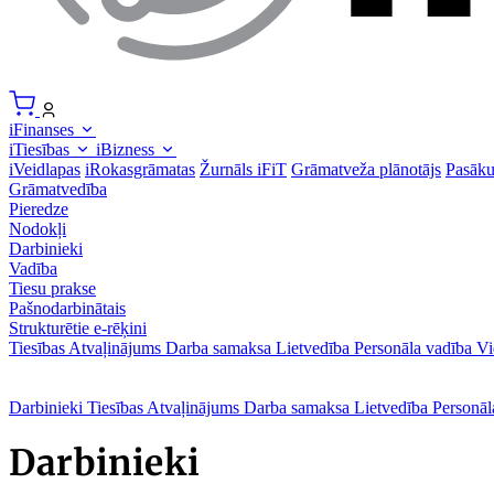
iFinanses
iTiesības
iBizness
iVeidlapas
iRokasgrāmatas
Žurnāls iFiT
Grāmatveža plānotājs
Pasāk
Grāmatvedība
Pieredze
Nodokļi
Darbinieki
Vadība
Tiesu prakse
Pašnodarbinātais
Strukturētie e-rēķini
Tiesības
Atvaļinājums
Darba samaksa
Lietvedība
Personāla vadība
Vi
Darbinieki
Tiesības
Atvaļinājums
Darba samaksa
Lietvedība
Personāl
Darbinieki