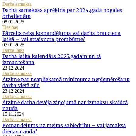
Darba samaksa
Darba samaksas aprēķins par 2024.gada nogales
brīvdienām
08.01.2025
Tiesības
Pārcelts reiss komandējuma vai darba brauciena
laikā – vai attaisnota prombūtne?
07.01.2025
Darba laiks
Darba laika kalendārs 2025.gadam un tā
izmantošana
23.12.2024
Darba samaksa
Atzīme par neapliekamā minimuma nepiemērošanu
darba vietā zūd
23.12.2024
Darba samaksa
Atzīme darba devēja ziņojumā par izmaksu skaidrā
naudā
15.11.2024
Darba samaksa
Komandējums uz meitas sabiedrību – vai jāmaksā
dienas nauda?