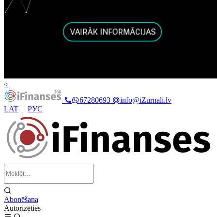
<
67280693
info@iZurnali.lv
LAT
|
РУС
Abonēšana
Autorizēties