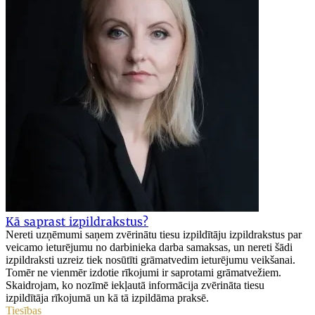
Kā saprast izpildrakstus?
Nereti uzņēmumi saņem zvērinātu tiesu izpildītāju izpildrakstus par
veicamo ieturējumu no darbinieka darba samaksas, un nereti šādi
izpildraksti uzreiz tiek nosūtīti grāmatvedim ieturējumu veikšanai.
Tomēr ne vienmēr izdotie rīkojumi ir saprotami grāmatvežiem.
Skaidrojam, ko nozīmē iekļautā informācija zvērināta tiesu
izpildītāja rīkojumā un kā tā izpildāma praksē.
Tiesības