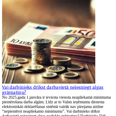
Vai darbinieks drīkst darbavietā neiesniegt algas
grāmatiņu?
No 2025.gada 1.janvāra ir ieviesta vienota neapliekamā minimuma
piemērošana darba algām. Līdz ar to Valsts ieņēmumu dienesta
elektroniskās deklarēšanas sistēmā vairāk nav pieejama atzīme
“nepiemērot neapliekamo minimumu”. Vai darbinieks drīkst
darbavietā neiesniegt algas nodokļu grāmatiņu? Darbinieks šādi