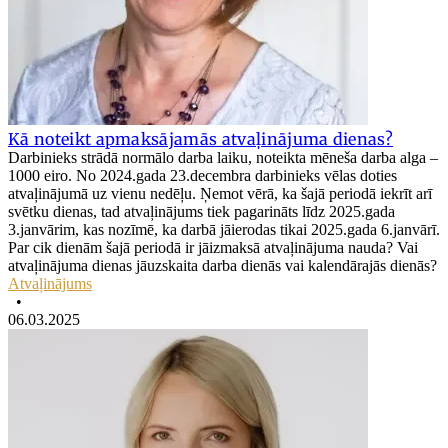
Kā noteikt apmaksājamās atvaļinājuma dienas?
Darbinieks strādā normālo darba laiku, noteikta mēneša darba alga –
1000 eiro. No 2024.gada 23.decembra darbinieks vēlas doties
atvaļinājumā uz vienu nedēļu. Ņemot vērā, ka šajā periodā iekrīt arī
svētku dienas, tad atvaļinājums tiek pagarināts līdz 2025.gada
3.janvārim, kas nozīmē, ka darbā jāierodas tikai 2025.gada 6.janvārī.
Par cik dienām šajā periodā ir jāizmaksā atvaļinājuma nauda? Vai
atvaļinājuma dienas jāuzskaita darba dienās vai kalendārajās dienās?
Atvaļinājums
•
06.03.2025