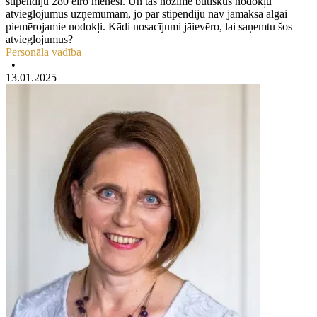
stipendiju 280 eiro mēnesī. Un tas nozīmē būtiskus nodokļu
atvieglojumus uzņēmumam, jo par stipendiju nav jāmaksā algai
piemērojamie nodokļi. Kādi nosacījumi jāievēro, lai saņemtu šos
atvieglojumus?
Personāla vadība
•
13.01.2025