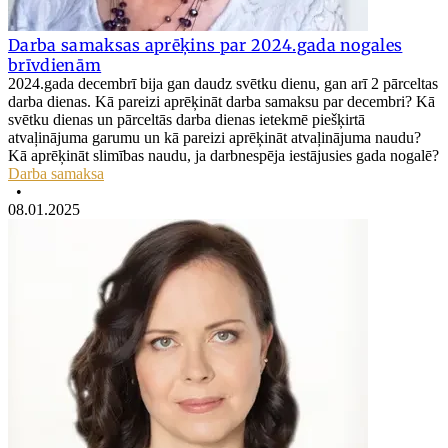
Darba samaksas aprēķins par 2024.gada nogales
brīvdienām
2024.gada decembrī bija gan daudz svētku dienu, gan arī 2 pārceltas
darba dienas. Kā pareizi aprēķināt darba samaksu par decembri? Kā
svētku dienas un pārceltās darba dienas ietekmē piešķirtā
atvaļinājuma garumu un kā pareizi aprēķināt atvaļinājuma naudu?
Kā aprēķināt slimības naudu, ja darbnespēja iestājusies gada nogalē?
Darba samaksa
•
08.01.2025