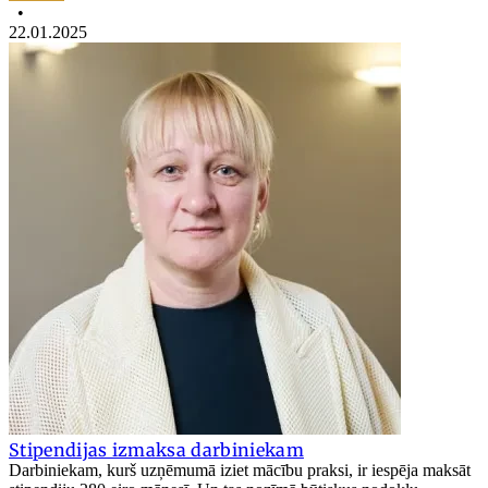
•
22.01.2025
Stipendijas izmaksa darbiniekam
Darbiniekam, kurš uzņēmumā iziet mācību praksi, ir iespēja maksāt