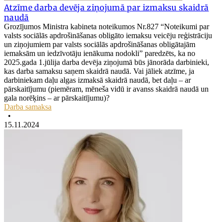
Atzīme darba devēja ziņojumā par izmaksu skaidrā
naudā
Grozījumos Ministra kabineta noteikumos Nr.827 “Noteikumi par
valsts sociālās apdrošināšanas obligāto iemaksu veicēju reģistrāciju
un ziņojumiem par valsts sociālās apdrošināšanas obligātajām
iemaksām un iedzīvotāju ienākuma nodokli” paredzēts, ka no
2025.gada 1.jūlija darba devēja ziņojumā būs jānorāda darbinieki,
kas darba samaksu saņem skaidrā naudā. Vai jāliek atzīme, ja
darbiniekam daļu algas izmaksā skaidrā naudā, bet daļu – ar
pārskaitījumu (piemēram, mēneša vidū ir avanss skaidrā naudā un
gala norēķins – ar pārskaitījumu)?
Darba samaksa
•
15.11.2024