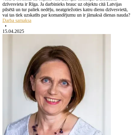
dzīvesvieta ir Rīga. Ja darbinieks brauc uz objektu citā Latvijas
pilsētā un tur paliek nedēļu, neatgriežoties katru dienu dzīvesvietā,
vai tas tiek uzskatīts par komandējumu un ir jāmaksā dienas nauda?
Darba samaksa
•
15.04.2025