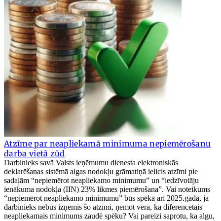
Atzīme par neapliekamā minimuma nepiemērošanu
darba vietā zūd
Darbinieks savā Valsts ieņēmumu dienesta elektroniskās
deklarēšanas sistēmā algas nodokļu grāmatiņā ielicis atzīmi pie
sadaļām “nepiemērot neapliekamo minimumu” un “iedzīvotāju
ienākuma nodokļa (IIN) 23% likmes piemērošana”. Vai noteikums
“nepiemērot neapliekamo minimumu” būs spēkā arī 2025.gadā, ja
darbinieks nebūs izņēmis šo atzīmi, ņemot vērā, ka diferencētais
neapliekamais minimums zaudē spēku? Vai pareizi saprotu, ka algu,