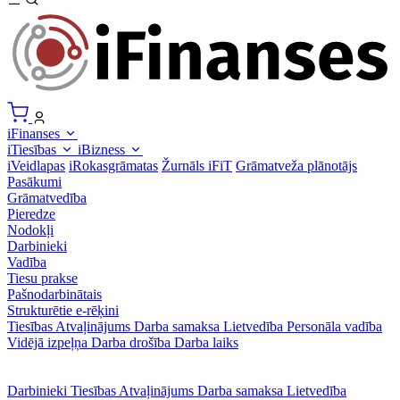
iFinanses
iTiesības
iBizness
iVeidlapas
iRokasgrāmatas
Žurnāls iFiT
Grāmatveža plānotājs
Pasākumi
Grāmatvedība
Pieredze
Nodokļi
Darbinieki
Vadība
Tiesu prakse
Pašnodarbinātais
Strukturētie e-rēķini
Tiesības
Atvaļinājums
Darba samaksa
Lietvedība
Personāla vadība
Vidējā izpeļņa
Darba drošība
Darba laiks
Darbinieki
Tiesības
Atvaļinājums
Darba samaksa
Lietvedība