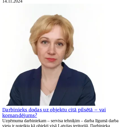
14.11.2024
Darbinieks dodas uz objektu citā pilsētā – vai
komandējums?
Uzņēmuma darbiniekam – servisa tehniķim ‒ darba līgumā darba
vieta ir noteikta kā objekti visā Latvijas teritorijā. Darbinieka