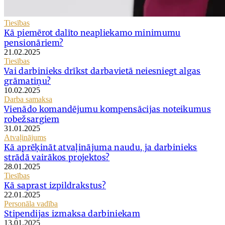
Tiesības
Kā piemērot dalīto neapliekamo minimumu
pensionāriem?
21.02.2025
Tiesības
Vai darbinieks drīkst darbavietā neiesniegt algas
grāmatiņu?
10.02.2025
Darba samaksa
Vienādo komandējumu kompensācijas noteikumus
robežsargiem
31.01.2025
Atvaļinājums
Kā aprēķināt atvaļinājuma naudu, ja darbinieks
strādā vairākos projektos?
28.01.2025
Tiesības
Kā saprast izpildrakstus?
22.01.2025
Personāla vadība
Stipendijas izmaksa darbiniekam
13.01.2025