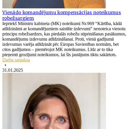
Vienādo komandējumu kompensācijas noteikumus
robežsargiem
Iepriekš Ministru kabineta (MK) noteikumi Nr.969 “Kārtība, kādā
atlīdzināmi ar komandējumiem saistītie izdevumi” nenoteica vienotu
principu robežsardzes, kas piedalās robežu stiprināšanas pasākumos,
komandējumu izdevumu atlīdzināšanai. Proti, vienā gadījumā
izdevumus varēja atlīdzināt pēc Eiropas Savienības normām, bet
citos gadījumos – piemērojot MK noteikumus. Līdz ar to tika
pieņemti grozījumi noteikumos, lai šis jautājums tiktu sakārtots.
Darba samaksa
•
31.01.2025