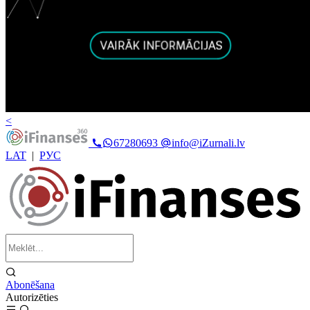
<
67280693
info@iZurnali.lv
LAT
|
РУС
Abonēšana
Autorizēties