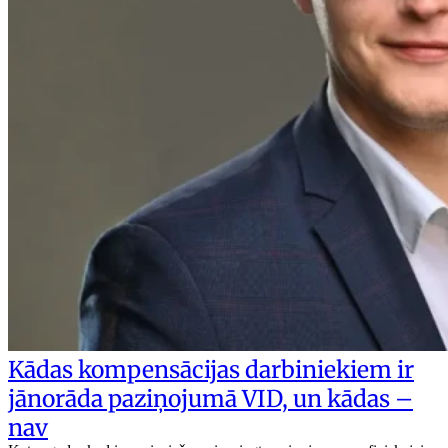
Kādas kompensācijas darbiniekiem ir
jānorāda paziņojumā VID, un kādas –
nav