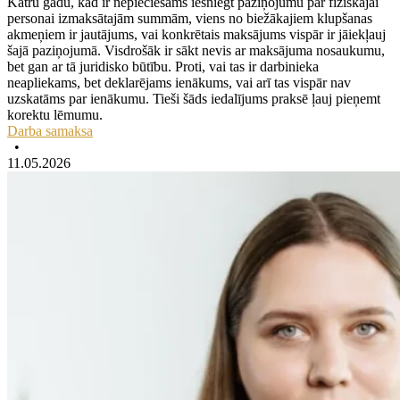
Katru gadu, kad ir nepieciešams iesniegt paziņojumu par fiziskajai
personai izmaksātajām summām, viens no biežākajiem klupšanas
akmeņiem ir jautājums, vai konkrētais maksājums vispār ir jāiekļauj
šajā paziņojumā. Visdrošāk ir sākt nevis ar maksājuma nosaukumu,
bet gan ar tā juridisko būtību. Proti, vai tas ir darbinieka
neapliekams, bet deklarējams ienākums, vai arī tas vispār nav
uzskatāms par ienākumu. Tieši šāds iedalījums praksē ļauj pieņemt
korektu lēmumu.
Darba samaksa
•
11.05.2026