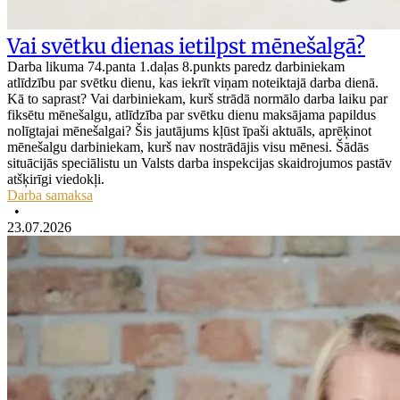
Vai svētku dienas ietilpst mēnešalgā?
Darba likuma 74.panta 1.daļas 8.punkts paredz darbiniekam
atlīdzību par svētku dienu, kas iekrīt viņam noteiktajā darba dienā.
Kā to saprast? Vai darbiniekam, kurš strādā normālo darba laiku par
fiksētu mēnešalgu, atlīdzība par svētku dienu maksājama papildus
nolīgtajai mēnešalgai? Šis jautājums kļūst īpaši aktuāls, aprēķinot
mēnešalgu darbiniekam, kurš nav nostrādājis visu mēnesi. Šādās
situācijās speciālistu un Valsts darba inspekcijas skaidrojumos pastāv
atšķirīgi viedokļi.
Darba samaksa
•
23.07.2026