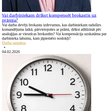
Vai darbiniekam drīkst kompensēt brokastis uz
prāmja?
Vai darba devējs brokastu izdevumus, kas darbiniekam radušies
komandējuma laikā, pārvietojoties ar prāmi, drīkst atlīdzināt pēc
analoģijas ar viesnīcas brokastīm? Vai kompensācija uzskatāma par
darbinieka labumu, kam jāpiemēro nodokļi?
Darba samaksa
•
04.02.2026