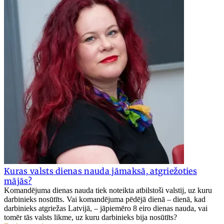
Kuras valsts dienas nauda jāmaksā, atgriežoties
mājās?
Komandējuma dienas nauda tiek noteikta atbilstoši valstij, uz kuru
darbinieks nosūtīts. Vai komandējuma pēdējā dienā – dienā, kad
darbinieks atgriežas Latvijā, – jāpiemēro 8 eiro dienas nauda, vai
tomēr tās valsts likme, uz kuru darbinieks bija nosūtīts?