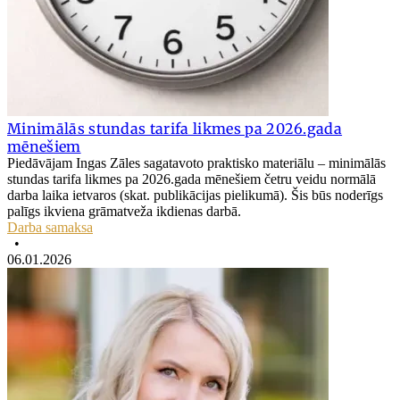
Minimālās stundas tarifa likmes pa 2026.gada
mēnešiem
Piedāvājam Ingas Zāles sagatavoto praktisko materiālu – minimālās
stundas tarifa likmes pa 2026.gada mēnešiem četru veidu normālā
darba laika ietvaros (skat. publikācijas pielikumā). Šis būs noderīgs
palīgs ikviena grāmatveža ikdienas darbā.
Darba samaksa
•
06.01.2026