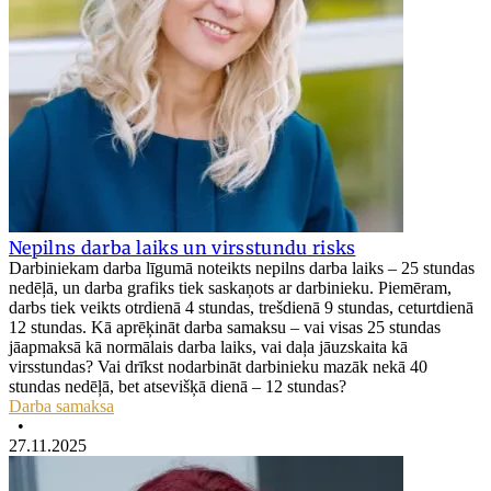
Nepilns darba laiks un virsstundu risks
Darbiniekam darba līgumā noteikts nepilns darba laiks – 25 stundas
nedēļā, un darba grafiks tiek saskaņots ar darbinieku. Piemēram,
darbs tiek veikts otrdienā 4 stundas, trešdienā 9 stundas, ceturtdienā
12 stundas. Kā aprēķināt darba samaksu – vai visas 25 stundas
jāapmaksā kā normālais darba laiks, vai daļa jāuzskaita kā
virsstundas? Vai drīkst nodarbināt darbinieku mazāk nekā 40
stundas nedēļā, bet atsevišķā dienā – 12 stundas?
Darba samaksa
•
27.11.2025