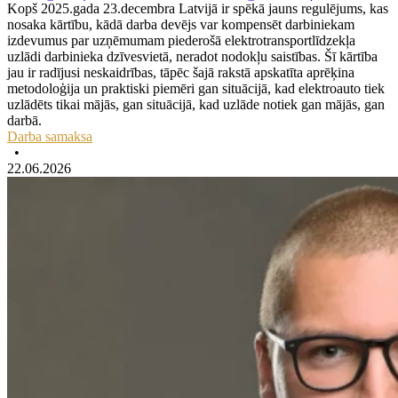
Kopš 2025.gada 23.decembra Latvijā ir spēkā jauns regulējums, kas
nosaka kārtību, kādā darba devējs var kompensēt darbiniekam
izdevumus par uzņēmumam piederošā elektrotransportlīdzekļa
uzlādi darbinieka dzīvesvietā, neradot nodokļu saistības. Šī kārtība
jau ir radījusi neskaidrības, tāpēc šajā rakstā apskatīta aprēķina
metodoloģija un praktiski piemēri gan situācijā, kad elektroauto tiek
uzlādēts tikai mājās, gan situācijā, kad uzlāde notiek gan mājās, gan
darbā.
Darba samaksa
•
22.06.2026