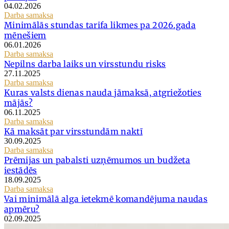
04.02.2026
Darba samaksa
Minimālās stundas tarifa likmes pa 2026.gada
mēnešiem
06.01.2026
Darba samaksa
Nepilns darba laiks un virsstundu risks
27.11.2025
Darba samaksa
Kuras valsts dienas nauda jāmaksā, atgriežoties
mājās?
06.11.2025
Darba samaksa
Kā maksāt par virsstundām naktī
30.09.2025
Darba samaksa
Prēmijas un pabalsti uzņēmumos un budžeta
iestādēs
18.09.2025
Darba samaksa
Vai minimālā alga ietekmē komandējuma naudas
apmēru?
02.09.2025