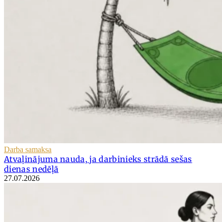
Darba samaksa
Atvaļinājuma nauda, ja darbinieks strādā sešas
dienas nedēļā
27.07.2026