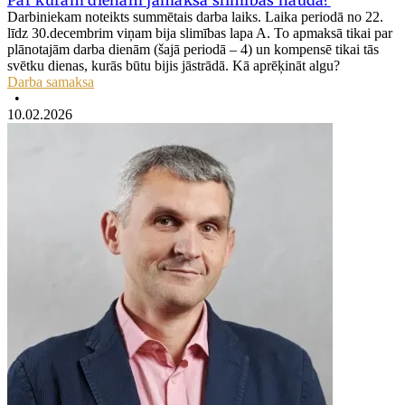
Par kurām dienām jāmaksā slimības nauda?
Darbiniekam noteikts summētais darba laiks. Laika periodā no 22.
līdz 30.decembrim viņam bija slimības lapa A. To apmaksā tikai par
plānotajām darba dienām (šajā periodā – 4) un kompensē tikai tās
svētku dienas, kurās būtu bijis jāstrādā. Kā aprēķināt algu?
Darba samaksa
•
10.02.2026