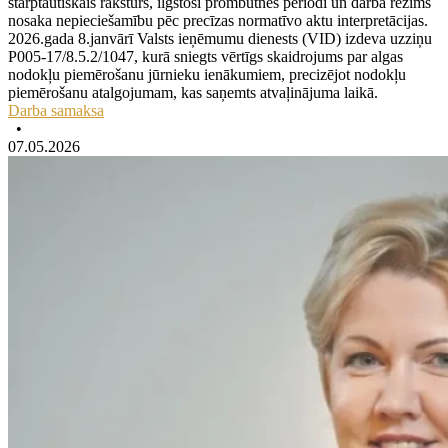
starptautiskais raksturs, ilgstoši prombūtnes periodi un darba režīms
nosaka nepieciešamību pēc precīzas normatīvo aktu interpretācijas.
2026.gada 8.janvārī Valsts ieņēmumu dienests (VID) izdeva uzziņu
P005-17/8.5.2/1047, kurā sniegts vērtīgs skaidrojums par algas
nodokļu piemērošanu jūrnieku ienākumiem, precizējot nodokļu
piemērošanu atalgojumam, kas saņemts atvaļinājuma laikā.
Darba samaksa
•
07.05.2026