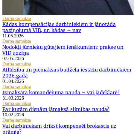
Darba samaksa
Kādas kompensācijas darbiniekiem ir jānorāda
paziņojumā VID, un kādas – nav
11.05.2026
Darba samaksa
Nodokļi jūrnieku gūtajiem ienākumiem: prakse un
VID uzziņa
07.05.2026
Darba samaksa
Atlīdzība un piemaksas budžeta iestāžu darbiniekiem
2026.gadā
01.04.2026
Darba samaksa
Izmaksāta komandējuma nauda – vai jādeklarē?
31.03.2026
Darba samaksa
Par kurām dienām jāmaksā slimības nauda?
10.02.2026
Darba samaksa
Vai darbiniekam drīkst kompensēt brokastis uz
prāmja?