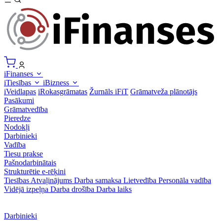
iFinanses
iTiesības
iBizness
iVeidlapas
iRokasgrāmatas
Žurnāls iFiT
Grāmatveža plānotājs
Pasākumi
Grāmatvedība
Pieredze
Nodokļi
Darbinieki
Vadība
Tiesu prakse
Pašnodarbinātais
Strukturētie e-rēķini
Tiesības
Atvaļinājums
Darba samaksa
Lietvedība
Personāla vadība
Vidējā izpeļņa
Darba drošība
Darba laiks
Darbinieki