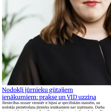
Nodokļi jūrnieku gūtajiem
ienākumiem: prakse un VID uzziņa
Jūrniecības nozare vienmēr ir bijusi ar specifiskām niansēm, un
nodokļu piemērošana jūrnieku ienākumiem nav izņēmums. Darba