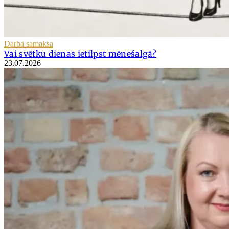
Darba samaksa
Vai svētku dienas ietilpst mēnešalgā?
23.07.2026