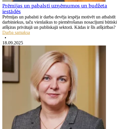
Prēmijas un pabalsti uzņēmumos un budžeta
iestādēs
Prēmijas un pabalsti ir darba devēja iespēja motivēt un atbalstīt
darbiniekus, taču vienlaikus to piemērošanas nosacījumi būtiski
atšķiras privātajā un publiskajā sektorā. Kādas ir šīs atšķirības?
Darba samaksa
•
18.09.2025