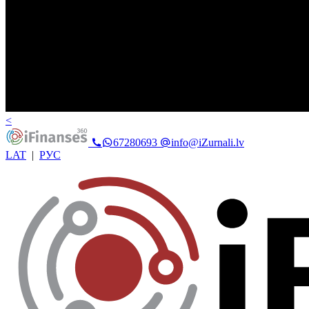
<
67280693
info@iZurnali.lv
LAT
|
РУС