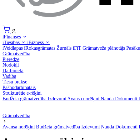
iFinanses
iTiesības
iBizness
iVeidlapas
iRokasgrāmatas
Žurnāls iFiT
Grāmatveža plānotājs
Pasāk
Grāmatvedība
Pieredze
Nodokļi
Darbinieki
Vadība
Tiesu prakse
Pašnodarbinātais
Strukturētie e-rēķini
Budžeta grāmatvedība
Izdevumi
Avansa norēķini
Nauda
Dokumenti
Grāmatvedība
Avansa norēķini
Budžeta grāmatvedība
Izdevumi
Nauda
Dokumenti