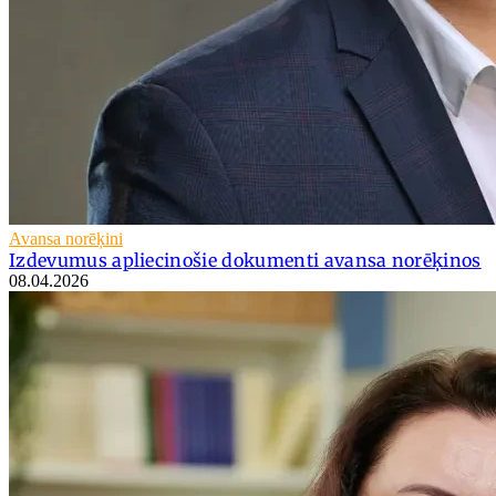
Avansa norēķini
Izdevumus apliecinošie dokumenti avansa norēķinos
08.04.2026