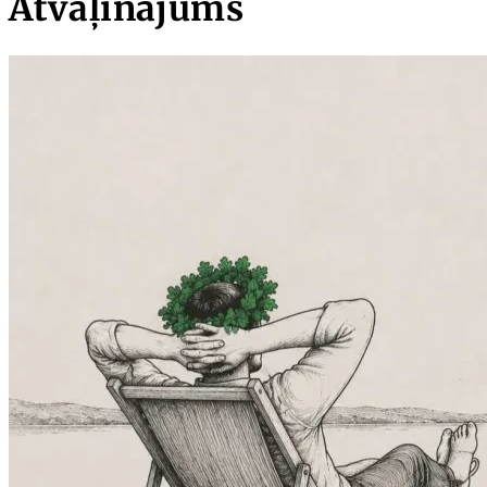
Atvaļinājums