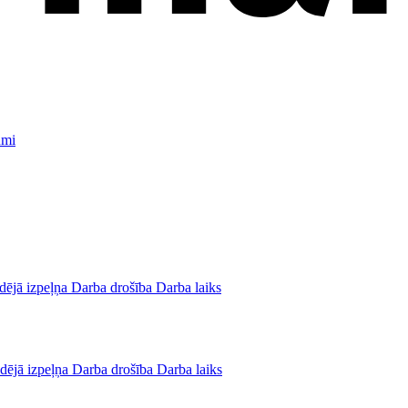
umi
dējā izpeļņa
Darba drošība
Darba laiks
dējā izpeļņa
Darba drošība
Darba laiks