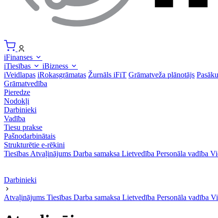
iFinanses
iTiesības
iBizness
iVeidlapas
iRokasgrāmatas
Žurnāls iFiT
Grāmatveža plānotājs
Pasāk
Grāmatvedība
Pieredze
Nodokļi
Darbinieki
Vadība
Tiesu prakse
Pašnodarbinātais
Strukturētie e-rēķini
Tiesības
Atvaļinājums
Darba samaksa
Lietvedība
Personāla vadība
Vi
Darbinieki
Atvaļinājums
Tiesības
Darba samaksa
Lietvedība
Personāla vadība
Vi