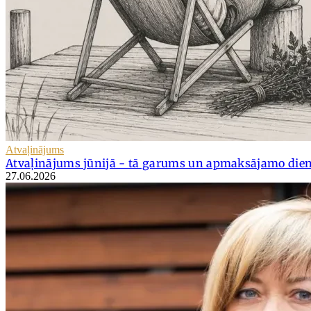
Atvaļinājums
Atvaļinājums jūnijā - tā garums un apmaksājamo dien
27.06.2026