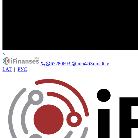
<
67280693
info@iZurnali.lv
LAT
|
РУС