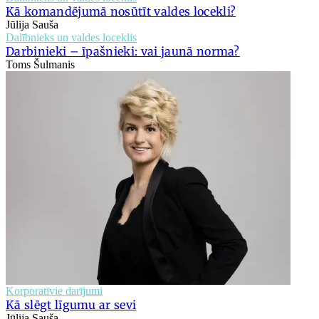
Kā komandējumā nosūtīt valdes locekli?
Jūlija Sauša
Dalībnieks un valdes loceklis
Darbinieki – īpašnieki: vai jaunā norma?
Toms Šulmanis
Korporatīvie darījumi
Kā slēgt līgumu ar sevi
Jūlija Sauša