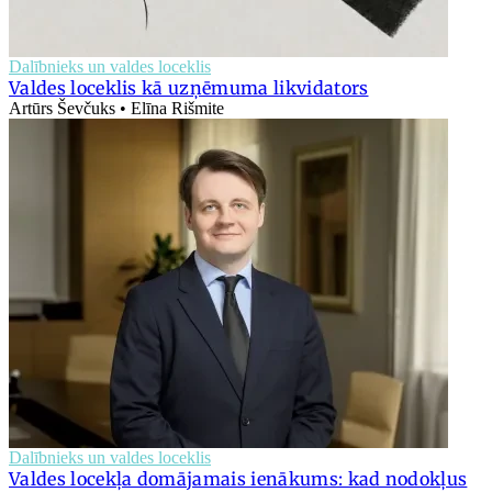
Dalībnieks un valdes loceklis
Valdes loceklis kā uzņēmuma likvidators
Artūrs Ševčuks • Elīna Rišmite
Dalībnieks un valdes loceklis
Valdes locekļa domājamais ienākums: kad nodokļus