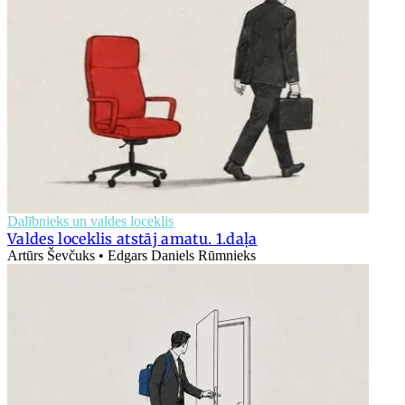
Dalībnieks un valdes loceklis
Valdes loceklis atstāj amatu. 1.daļa
Artūrs Ševčuks • Edgars Daniels Rūmnieks