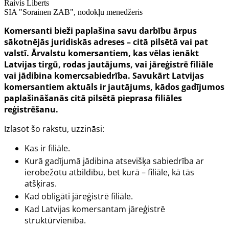
Raivis Liberts
SIA "Sorainen ZAB", nodokļu menedžeris
Komersanti bieži paplašina savu darbību ārpus
sākotnējās juridiskās adreses – citā pilsētā vai pat
valstī. Ārvalstu komersantiem, kas vēlas ienākt
Latvijas tirgū, rodas jautājums, vai jāreģistrē filiāle
vai jādibina komercsabiedrība. Savukārt Latvijas
komersantiem aktuāls ir jautājums, kādos gadījumos
paplašināšanās citā pilsētā pieprasa filiāles
reģistrēšanu.
Izlasot šo rakstu, uzzināsi:
Kas ir filiāle.
Kurā gadījumā jādibina atsevišķa sabiedrība ar
ierobežotu atbildību, bet kurā – filiāle, kā tās
atšķiras.
Kad obligāti jāreģistrē filiāle.
Kad Latvijas komersantam jāreģistrē
struktūrvienība.