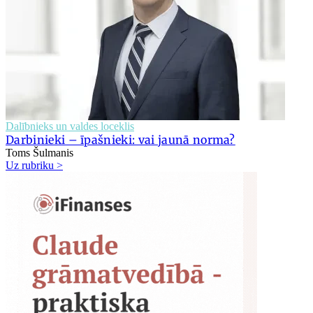
Dalībnieks un valdes loceklis
Darbinieki – īpašnieki: vai jaunā norma?
Toms Šulmanis
Uz rubriku >