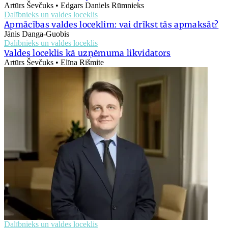
Artūrs Ševčuks • Edgars Daniels Rūmnieks
Dalībnieks un valdes loceklis
Apmācības valdes loceklim: vai drīkst tās apmaksāt?
Jānis Danga-Guobis
Dalībnieks un valdes loceklis
Valdes loceklis kā uzņēmuma likvidators
Artūrs Ševčuks • Elīna Rišmite
Dalībnieks un valdes loceklis