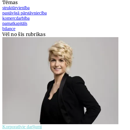
Tēmas
struktūrvienība
pastāvīgā pārstāvniecība
komercdarbība
pamatkapitāls
bilance
Vēl no šīs rubrikas
Korporatīvie darījumi