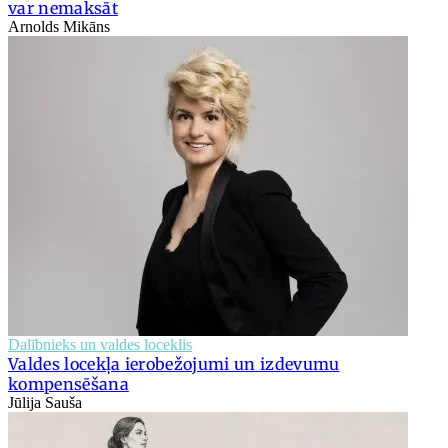
var nemaksāt
Arnolds Mikāns
Dalībnieks un valdes loceklis
Valdes locekļa ierobežojumi un izdevumu
kompensēšana
Jūlija Sauša