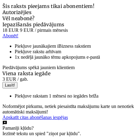
Šis raksts pieejams tikai abonentiem!
Autorizējies
Vēl neabonē?
Iepazīšanās piedāvājums
18 EUR
9 EUR
/ pirmais mēnesis
Abonēt!
Piekļuve jaunākajiem iBizness rakstiem
Piekļuve rakstu arhīvam
1x nedēļā jaunāko tēmu apkopojums e-pastā
Piedāvājums spēkā jauniem klientiem
Viena raksta iegāde
3 EUR
/ gab.
Lasīt!
Piekļuve rakstam 1 mēnesi no iegādes brīža
Noformējot pirkumu, netiek piesaistīta maksājumu karte un nenotiek
automātiski maksājumi!
Apskatīt citas abonēšanas iespējas
Pamanīji kļūdu?
Iezīmē tekstu un spied "ziņot par kļūdu".