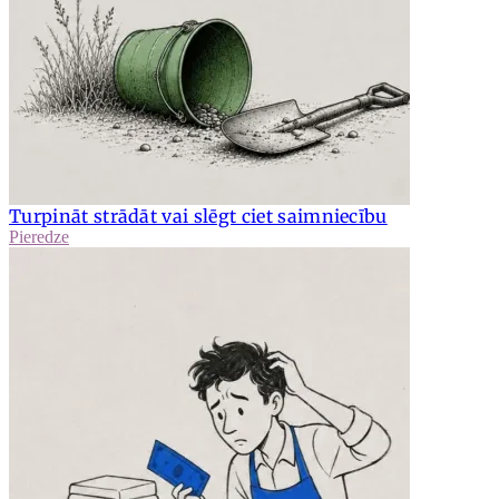
Turpināt strādāt vai slēgt ciet saimniecību
Pieredze