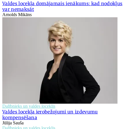
Valdes locekļa domājamais ienākums: kad nodokļus
var nemaksāt
Arnolds Mikāns
Dalībnieks un valdes loceklis
Valdes locekļa ierobežojumi un izdevumu
kompensēšana
Jūlija Sauša
Dalībnieks un valdes loceklis