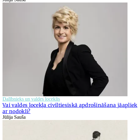
Dalībnieks un valdes loceklis
Vai valdes locekļa civiltiesiskā apdrošināšana jāapliek
ar nodokli?
Jūlija Sauša