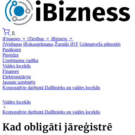
iFinanses
iTiesības
iBizness
iVeidlapas
iRokasgrāmatas
Žurnāls iFiT
Grāmatveža plānotājs
Pasākumi
Pieredze
Uzņēmuma vadība
Valdes loceklis
Finanses
Elektronizācija
Jaunais uzņēmējs
Korporatīvie darījumi
Dalībnieks un valdes loceklis
Valdes loceklis
Korporatīvie darījumi
Dalībnieks un valdes loceklis
Kad obligāti jāreģistrē