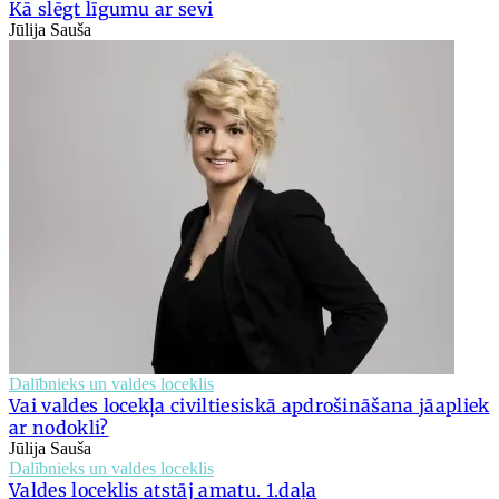
Kā slēgt līgumu ar sevi
Jūlija Sauša
Dalībnieks un valdes loceklis
Vai valdes locekļa civiltiesiskā apdrošināšana jāapliek
ar nodokli?
Jūlija Sauša
Dalībnieks un valdes loceklis
Valdes loceklis atstāj amatu. 1.daļa