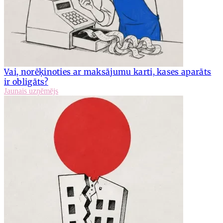
Vai, norēķinoties ar maksājumu karti, kases aparāts
ir obligāts?
Jaunais uzņēmējs