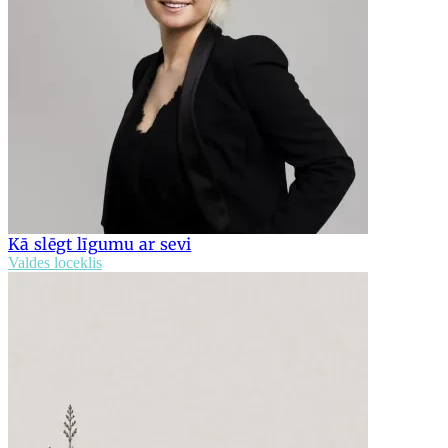
Kā slēgt līgumu ar sevi
Valdes loceklis