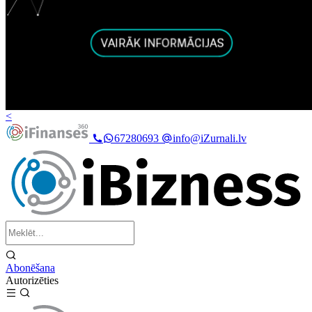
<
67280693
info@iZurnali.lv
Abonēšana
Autorizēties