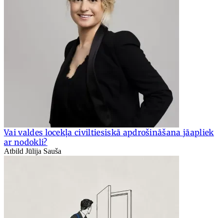
Vai valdes locekļa civiltiesiskā apdrošināšana jāapliek
ar nodokli?
Atbild Jūlija Sauša