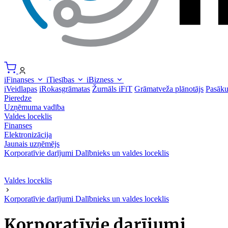
iFinanses
iTiesības
iBizness
iVeidlapas
iRokasgrāmatas
Žurnāls iFiT
Grāmatveža plānotājs
Pasāk
Pieredze
Uzņēmuma vadība
Valdes loceklis
Finanses
Elektronizācija
Jaunais uzņēmējs
Korporatīvie darījumi
Dalībnieks un valdes loceklis
Valdes loceklis
Korporatīvie darījumi
Dalībnieks un valdes loceklis
Korporatīvie darījumi