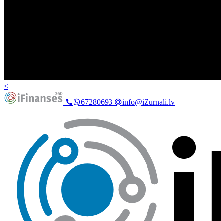
<
67280693
info@iZurnali.lv