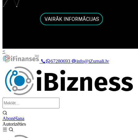
<
67280693
info@iZurnali.lv
Abonēšana
Autorizēties