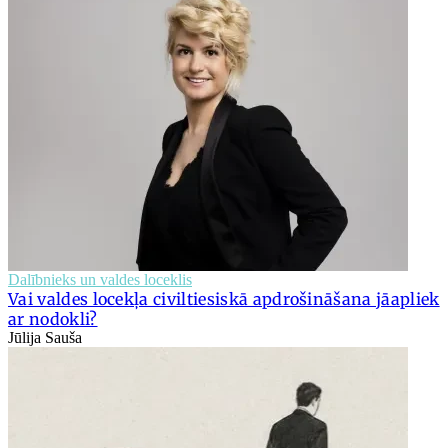
Dalībnieks un valdes loceklis
Vai valdes locekļa civiltiesiskā apdrošināšana jāapliek
ar nodokli?
Jūlija Sauša