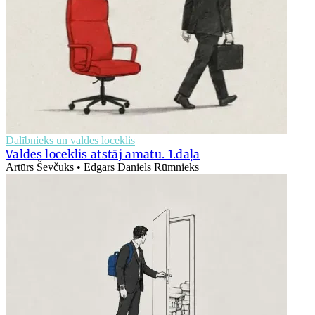
Dalībnieks un valdes loceklis
Valdes loceklis atstāj amatu. 1.daļa
Artūrs Ševčuks • Edgars Daniels Rūmnieks