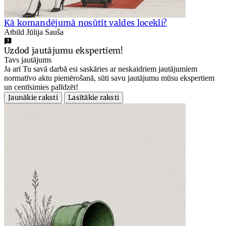
Kā komandējumā nosūtīt valdes locekli?
Atbild Jūlija Sauša
Uzdod jautājumu ekspertiem!
Tavs jautājums
Ja arī Tu savā darbā esi saskāries ar neskaidriem jautājumiem
normatīvo aktu piemērošanā, sūti savu jautājumu mūsu ekspertiem
un centīsimies palīdzēt!
Jaunākie raksti
Lasītākie raksti