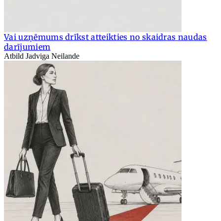
Vai uzņēmums drīkst atteikties no skaidras naudas
darījumiem
Atbild Jadviga Neilande