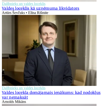
Dalībnieks un valdes loceklis
Valdes loceklis kā uzņēmuma likvidators
Artūrs Ševčuks • Elīna Rišmite
Dalībnieks un valdes loceklis
Valdes locekļa domājamais ienākums: kad nodokļus
var nemaksāt
Arnolds Mikāns