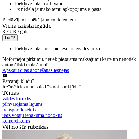
Piekļuve rakstu arhīvam
1x nedēļā jaunāko tēmu apkopojums e-pastā
Piedāvājums spēkā jauniem klientiem
Viena raksta iegāde
3 EUR
/ gab.
Lasīt!
Piekļuve rakstam 1 mēnesi no iegādes brīža
Noformējot pirkumu, netiek piesaistīta maksājumu karte un nenotiek
automātiski maksājumi!
Apskatīt citas abonēšanas iespējas
Pamanīji kļūdu?
Iezīmē tekstu un spied "ziņot par kļūdu".
Tēmas
valdes loceklis
pilnvarojuma līgums
transportlīdzeklis
iedzīvotāju ienākuma nodoklis
komerclikums
Vēl no šīs rubrikas