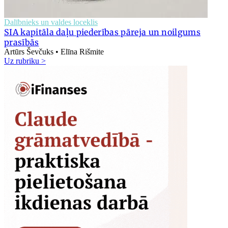
Dalībnieks un valdes loceklis
SIA kapitāla daļu piederības pāreja un noilgums
prasībās
Artūrs Ševčuks • Elīna Rišmite
Uz rubriku >