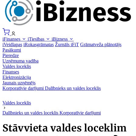
iFinanses
iTiesības
iBizness
iVeidlapas
iRokasgrāmatas
Žurnāls iFiT
Grāmatveža plānotājs
Pasākumi
Pieredze
Uzņēmuma vadība
Valdes loceklis
Finanses
Elektronizācija
Jaunais uzņēmējs
Korporatīvie darījumi
Dalībnieks un valdes loceklis
Valdes loceklis
Dalībnieks un valdes loceklis
Korporatīvie darījumi
Stāvvieta valdes loceklim