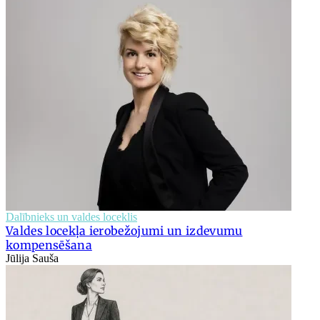
Dalībnieks un valdes loceklis
Valdes locekļa ierobežojumi un izdevumu
kompensēšana
Jūlija Sauša