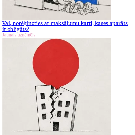
Vai, norēķinoties ar maksājumu karti, kases aparāts
ir obligāts?
Jaunais uzņēmējs