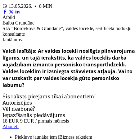
13.05.2026. • 8 MIN
Atbild
Baiba Grandāne
SIA “Borovkovs & Grandāne”, valdes locekle, sertificēta nodokļu
konsultante
Jautājums
Vaicā lasītājs: Ar valdes locekli noslēgts pilnvarojuma
līgums, un tajā ierakstīts, ka valdes loceklis darba
vajadzībām izmanto personisko transportlīdzekli.
Valdes loceklim ir izsniegta stāvvietas atļauja. Vai to
var uzskatīt par valdes locekļa gūto personisko
labumu?
Šis raksts pieejams tikai abonentiem!
Autorizējies
Vēl neabonē?
Iepazīšanās piedāvājums
18 EUR
9 EUR
/ pirmais mēnesis
Abonēt!
Piekļuve jaunākajiem iBizness rakstiem