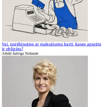
Vai, norēķinoties ar maksājumu karti, kases aparāts
ir obligāts?
Atbild Jadviga Neilande