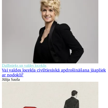
Dalībnieks un valdes loceklis
Vai valdes locekļa civiltiesiskā apdrošināšana jāapliek
ar nodokli?
Jūlija Sauša