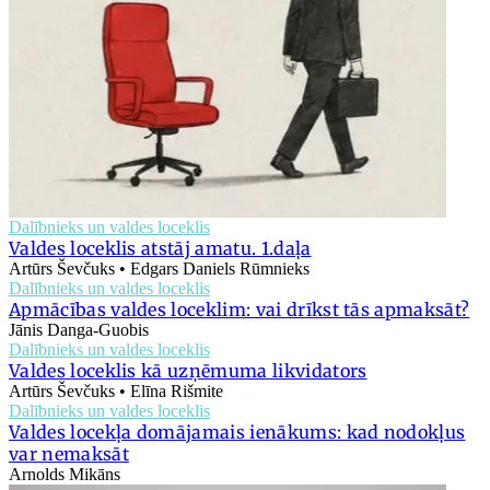
Dalībnieks un valdes loceklis
Valdes loceklis atstāj amatu. 1.daļa
Artūrs Ševčuks • Edgars Daniels Rūmnieks
Dalībnieks un valdes loceklis
Apmācības valdes loceklim: vai drīkst tās apmaksāt?
Jānis Danga-Guobis
Dalībnieks un valdes loceklis
Valdes loceklis kā uzņēmuma likvidators
Artūrs Ševčuks • Elīna Rišmite
Dalībnieks un valdes loceklis
Valdes locekļa domājamais ienākums: kad nodokļus
var nemaksāt
Arnolds Mikāns