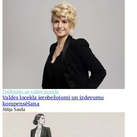
Dalībnieks un valdes loceklis
Valdes locekļa ierobežojumi un izdevumu
kompensēšana
Jūlija Sauša