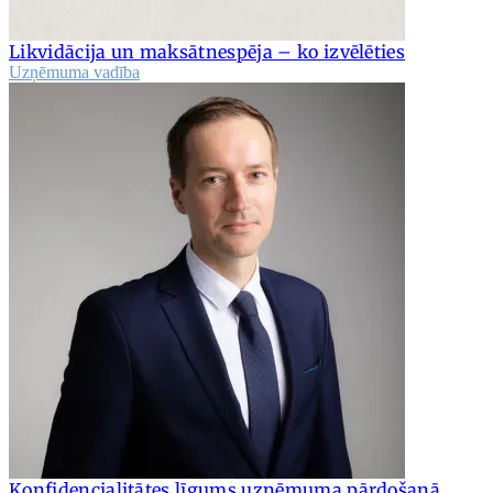
Likvidācija un maksātnespēja – ko izvēlēties
Uzņēmuma vadība
Konfidencialitātes līgums uzņēmuma pārdošanā