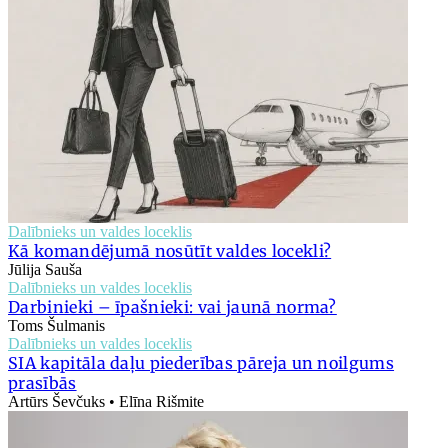
Dalībnieks un valdes loceklis
Kā komandējumā nosūtīt valdes locekli?
Jūlija Sauša
Dalībnieks un valdes loceklis
Darbinieki – īpašnieki: vai jaunā norma?
Toms Šulmanis
Dalībnieks un valdes loceklis
SIA kapitāla daļu piederības pāreja un noilgums
prasībās
Artūrs Ševčuks • Elīna Rišmite