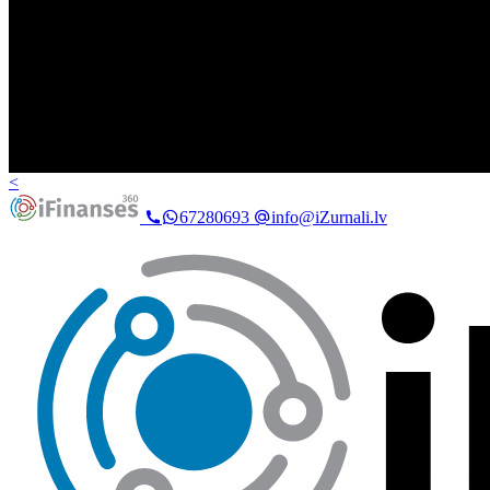
<
67280693
info@iZurnali.lv