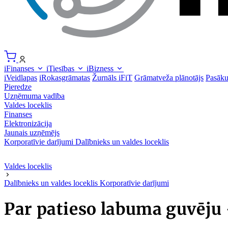
iFinanses
iTiesības
iBizness
iVeidlapas
iRokasgrāmatas
Žurnāls iFiT
Grāmatveža plānotājs
Pasāk
Pieredze
Uzņēmuma vadība
Valdes loceklis
Finanses
Elektronizācija
Jaunais uzņēmējs
Korporatīvie darījumi
Dalībnieks un valdes loceklis
Valdes loceklis
Dalībnieks un valdes loceklis
Korporatīvie darījumi
Par patieso labuma guvēju 