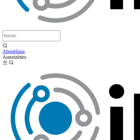
Abonēšana
Autorizēties