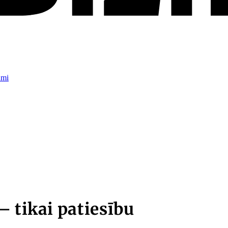
umi
– tikai patiesību