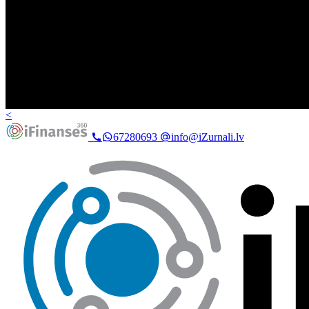
<
67280693
info@iZurnali.lv