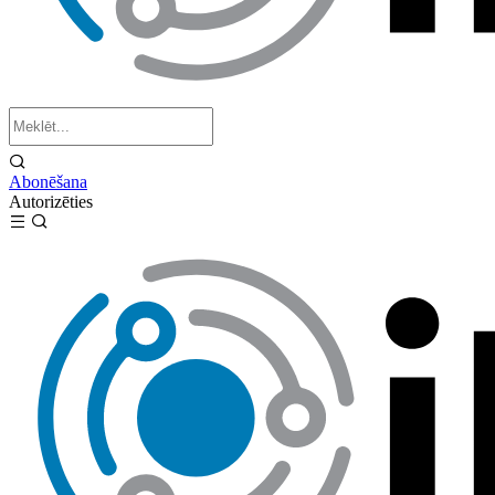
Abonēšana
Autorizēties