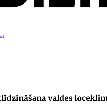
umi
īdzināšana valdes loceklim