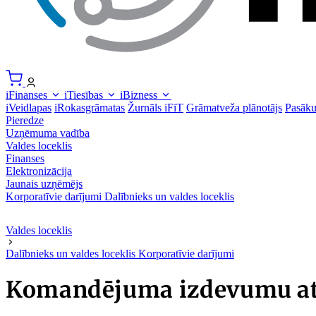
iFinanses
iTiesības
iBizness
iVeidlapas
iRokasgrāmatas
Žurnāls iFiT
Grāmatveža plānotājs
Pasāk
Pieredze
Uzņēmuma vadība
Valdes loceklis
Finanses
Elektronizācija
Jaunais uzņēmējs
Korporatīvie darījumi
Dalībnieks un valdes loceklis
Valdes loceklis
Dalībnieks un valdes loceklis
Korporatīvie darījumi
Komandējuma izdevumu atl