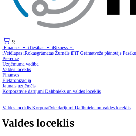
iFinanses
iTiesības
iBizness
iVeidlapas
iRokasgrāmatas
Žurnāls iFiT
Grāmatveža plānotājs
Pasāk
Pieredze
Uzņēmuma vadība
Valdes loceklis
Finanses
Elektronizācija
Jaunais uzņēmējs
Korporatīvie darījumi
Dalībnieks un valdes loceklis
Valdes loceklis
Korporatīvie darījumi
Dalībnieks un valdes loceklis
Valdes loceklis