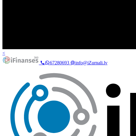
<
67280693
info@iZurnali.lv