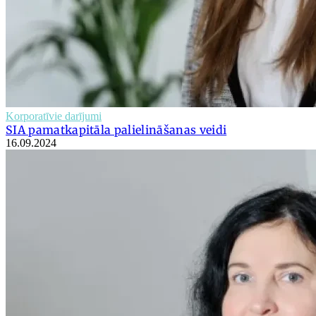
Korporatīvie darījumi
SIA pamatkapitāla palielināšanas veidi
16.09.2024