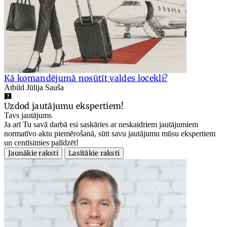
Kā komandējumā nosūtīt valdes locekli?
Atbild Jūlija Sauša
Uzdod jautājumu ekspertiem!
Tavs jautājums
Ja arī Tu savā darbā esi saskāries ar neskaidriem jautājumiem
normatīvo aktu piemērošanā, sūti savu jautājumu mūsu ekspertiem
un centīsimies palīdzēt!
Jaunākie raksti
Lasītākie raksti