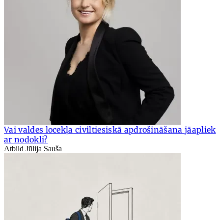
Vai valdes locekļa civiltiesiskā apdrošināšana jāapliek
ar nodokli?
Atbild Jūlija Sauša