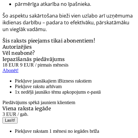
pārmērīga atkarība no īpašnieka.
Šo aspektu sakārtošana bieži vien uzlabo arī uzņēmuma
ikdienas darbību – padara to efektīvāku, pārskatāmāku
un vieglāk vadāmu.
Šis raksts pieejams tikai abonentiem!
Autorizējies
Vēl neabonē?
Iepazīšanās piedāvājums
18 EUR
9 EUR
/ pirmais mēnesis
Abonēt!
Piekļuve jaunākajiem iBizness rakstiem
Piekļuve rakstu arhīvam
1x nedēļā jaunāko tēmu apkopojums e-pastā
Piedāvājums spēkā jauniem klientiem
Viena raksta iegāde
3 EUR
/ gab.
Lasīt!
Piekļuve rakstam 1 mēnesi no iegādes brīža