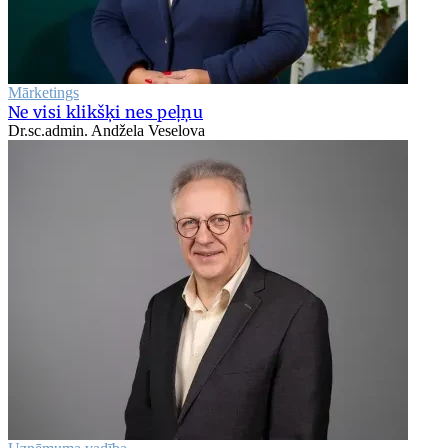
Mārketings
Ne visi klikšķi nes peļņu
Dr.sc.admin. Andžela Veselova