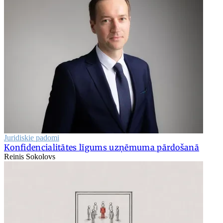
Juridiskie padomi
Konfidencialitātes līgums uzņēmuma pārdošanā
Reinis Sokolovs