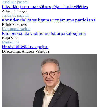
Juridiskie padomi
Likvidācija un maksātnespēja – ko izvēlēties
Artūrs Freibergs
Juridiskie padomi
Konfidencialitātes līgums uzņēmuma pārdošanā
Reinis Sokolovs
Uzņēmuma vadība
Kad personāla vadību nodot ārpakalpojumā
Evija Šalte
Mārketings
Ne visi klikšķi nes peļņu
Dr.sc.admin. Andžela Veselova