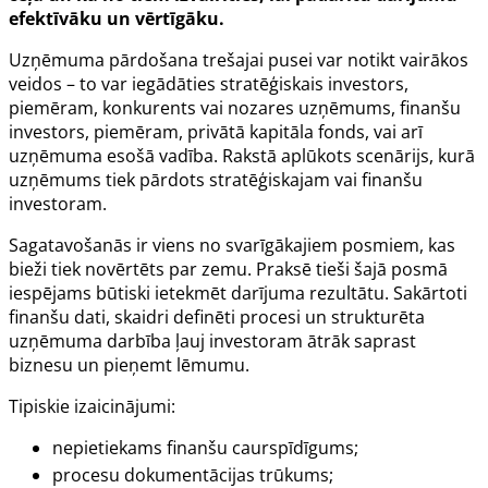
efektīvāku un vērtīgāku.
Uzņēmuma pārdošana trešajai pusei var notikt vairākos
veidos – to var iegādāties stratēģiskais investors,
piemēram, konkurents vai nozares uzņēmums, finanšu
investors, piemēram, privātā kapitāla fonds, vai arī
uzņēmuma esošā vadība. Rakstā aplūkots scenārijs, kurā
uzņēmums tiek pārdots stratēģiskajam vai finanšu
investoram.
Sagatavošanās ir viens no svarīgākajiem posmiem, kas
bieži tiek novērtēts par zemu. Praksē tieši šajā posmā
iespējams būtiski ietekmēt darījuma rezultātu. Sakārtoti
finanšu dati, skaidri definēti procesi un strukturēta
uzņēmuma darbība ļauj investoram ātrāk saprast
biznesu un pieņemt lēmumu.
Tipiskie izaicinājumi:
nepietiekams finanšu caurspīdīgums;
procesu dokumentācijas trūkums;