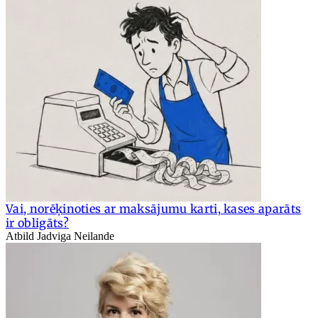
Vai, norēķinoties ar maksājumu karti, kases aparāts
ir obligāts?
Atbild Jadviga Neilande