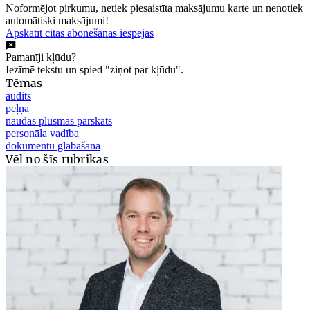
Noformējot pirkumu, netiek piesaistīta maksājumu karte un nenotiek
automātiski maksājumi!
Apskatīt citas abonēšanas iespējas
Pamanīji kļūdu?
Iezīmē tekstu un spied "ziņot par kļūdu".
Tēmas
audits
peļņa
naudas plūsmas pārskats
personāla vadība
dokumentu glabāšana
Vēl no šīs rubrikas