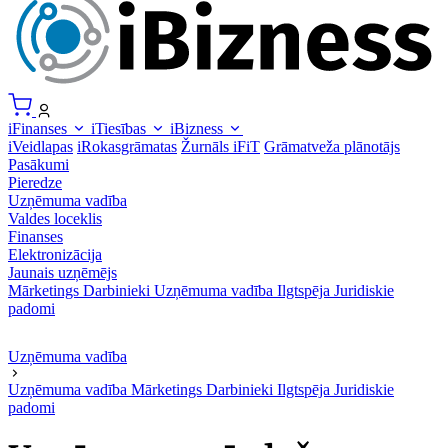
iFinanses
iTiesības
iBizness
iVeidlapas
iRokasgrāmatas
Žurnāls iFiT
Grāmatveža plānotājs
Pasākumi
Pieredze
Uzņēmuma vadība
Valdes loceklis
Finanses
Elektronizācija
Jaunais uzņēmējs
Mārketings
Darbinieki
Uzņēmuma vadība
Ilgtspēja
Juridiskie
padomi
Uzņēmuma vadība
Uzņēmuma vadība
Mārketings
Darbinieki
Ilgtspēja
Juridiskie
padomi