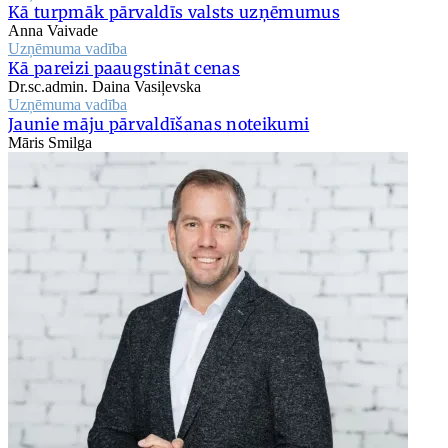
Kā turpmāk pārvaldīs valsts uzņēmumus
Anna Vaivade
Uzņēmuma vadība
Kā pareizi paaugstināt cenas
Dr.sc.admin. Daina Vasiļevska
Uzņēmuma vadība
Jaunie māju pārvaldīšanas noteikumi
Māris Smilga