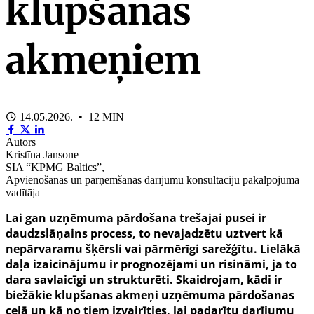
klupšanas
akmeņiem
14.05.2026. • 12 MIN
Autors
Kristīna Jansone
SIA “KPMG Baltics”,
Apvienošanās un pārņemšanas darījumu konsultāciju pakalpojuma
vadītāja
Lai gan uzņēmuma pārdošana trešajai pusei ir
daudzslāņains process, to nevajadzētu uztvert kā
nepārvaramu šķērsli vai pārmērīgi sarežģītu. Lielākā
daļa izaicinājumu ir prognozējami un risināmi, ja to
dara savlaicīgi un strukturēti. Skaidrojam, kādi ir
biežākie klupšanas akmeņi uzņēmuma pārdošanas
ceļā un kā no tiem izvairīties, lai padarītu darījumu