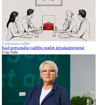
Uzņēmuma vadība
Kad personāla vadību nodot ārpakalpojumā
Evija Šalte