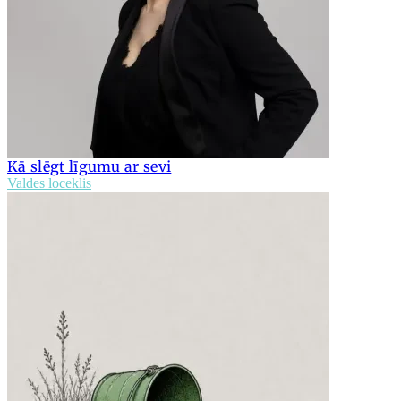
Kā slēgt līgumu ar sevi
Valdes loceklis