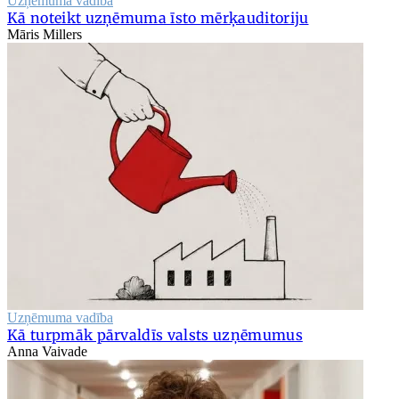
Uzņēmuma vadība
Kā noteikt uzņēmuma īsto mērķauditoriju
Māris Millers
Uzņēmuma vadība
Kā turpmāk pārvaldīs valsts uzņēmumus
Anna Vaivade