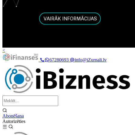
<
67280693
info@iZurnali.lv
Abonēšana
Autorizēties