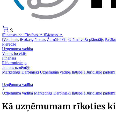
iFinanses
iTiesības
iBizness
iVeidlapas
iRokasgrāmatas
Žurnāls iFiT
Grāmatveža plānotājs
Pasāk
Pieredze
Uzņēmuma vadība
Valdes loceklis
Finanses
Elektronizācija
Jaunais uzņēmējs
Mārketings
Darbinieki
Uzņēmuma vadība
Ilgtspēja
Juridiskie padomi
Uzņēmuma vadība
Uzņēmuma vadība
Mārketings
Darbinieki
Ilgtspēja
Juridiskie padomi
Kā uzņēmumam rīkoties ki