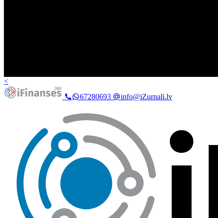
<
67280693
info@iZurnali.lv