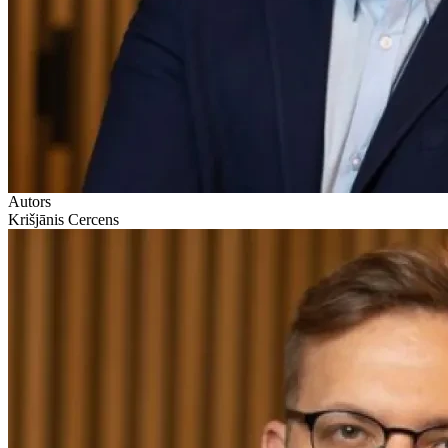
Autors
Krišjānis Cercens