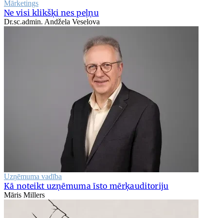
Mārketings
Ne visi klikšķi nes peļņu
Dr.sc.admin. Andžela Veselova
Uzņēmuma vadība
Kā noteikt uzņēmuma īsto mērķauditoriju
Māris Millers