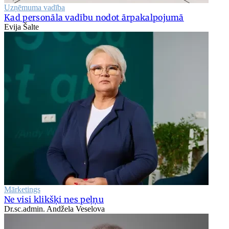
Uzņēmuma vadība
Kad personāla vadību nodot ārpakalpojumā
Evija Šalte
Mārketings
Ne visi klikšķi nes peļņu
Dr.sc.admin. Andžela Veselova