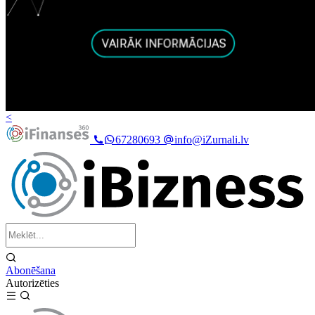
<
67280693
info@iZurnali.lv
Abonēšana
Autorizēties