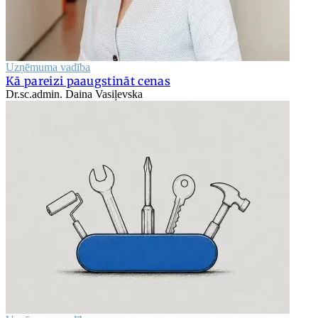
Uzņēmuma vadība
Kā pareizi paaugstināt cenas
Dr.sc.admin. Daina Vasiļevska