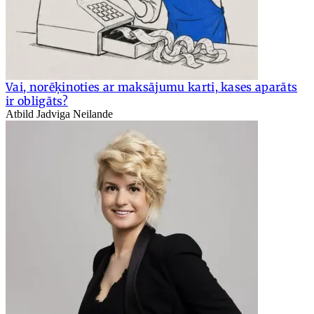
Vai, norēķinoties ar maksājumu karti, kases aparāts
ir obligāts?
Atbild Jadviga Neilande