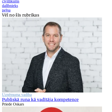
civillikums
dalībnieks
peļņa
Vēl no šīs rubrikas
Uzņēmuma vadība
Publiskā runa kā vadītāja kompetence
Priede Oskars