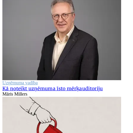
Uzņēmuma vadība
Kā noteikt uzņēmuma īsto mērķauditoriju
Māris Millers