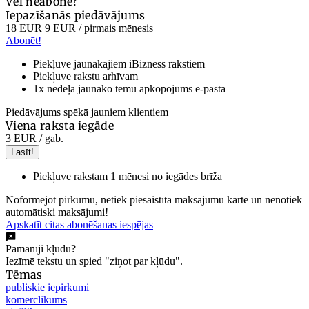
Vēl neabonē?
Iepazīšanās piedāvājums
18 EUR
9 EUR
/ pirmais mēnesis
Abonēt!
Piekļuve jaunākajiem iBizness rakstiem
Piekļuve rakstu arhīvam
1x nedēļā jaunāko tēmu apkopojums e-pastā
Piedāvājums spēkā jauniem klientiem
Viena raksta iegāde
3 EUR
/ gab.
Lasīt!
Piekļuve rakstam 1 mēnesi no iegādes brīža
Noformējot pirkumu, netiek piesaistīta maksājumu karte un nenotiek
automātiski maksājumi!
Apskatīt citas abonēšanas iespējas
Pamanīji kļūdu?
Iezīmē tekstu un spied "ziņot par kļūdu".
Tēmas
publiskie iepirkumi
komerclikums