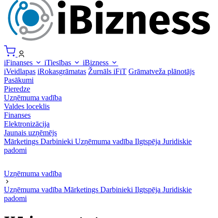
iFinanses
iTiesības
iBizness
iVeidlapas
iRokasgrāmatas
Žurnāls iFiT
Grāmatveža plānotājs
Pasākumi
Pieredze
Uzņēmuma vadība
Valdes loceklis
Finanses
Elektronizācija
Jaunais uzņēmējs
Mārketings
Darbinieki
Uzņēmuma vadība
Ilgtspēja
Juridiskie
padomi
Uzņēmuma vadība
Uzņēmuma vadība
Mārketings
Darbinieki
Ilgtspēja
Juridiskie
padomi