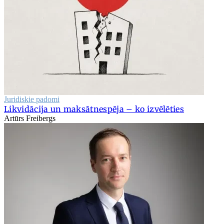
Juridiskie padomi
Likvidācija un maksātnespēja – ko izvēlēties
Artūrs Freibergs