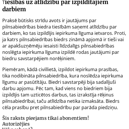
iesības uz atlīdzību par izpildītajiem
T
darbiem
Praksē būtisks strīdu avots ir jautājums par
pilnsabiedrības biedra tiesībām saņemt atlīdzību par
darbiem, ko tas izpildījis iepirkuma līguma ietvaros. Proti,
ja katrs pilnsabiedrības biedrs zināmā apjomā ir tieši vai
ar apakšuzņēmēju iesaisti līdzdalīgs pilnsabiedrības
noslēgta iepirkuma līguma izpildē rodas jautājumi par
biedru savstarpējiem norēķiniem.
Piemēram, kādā civillietā, izpildot iepirkuma prasības,
tika nodibināta pilnsabiedrība, kura noslēdza iepirkuma
līgumu ar pasūtītāju. Biedri savstarpēji bija sadalījuši
darbu apjomu. Pēc tam, kad viens no biedriem bija
izpildījis tam uzticētos darbus, tas izrakstīja rēķinus
pilnsabiedrībai, taču atlīdzība netika izmaksāta. Biedrs
cēla prasību pret pilnsabiedrību par parāda piedziņu.
Šis raksts pieejams tikai abonentiem!
Autorizējies