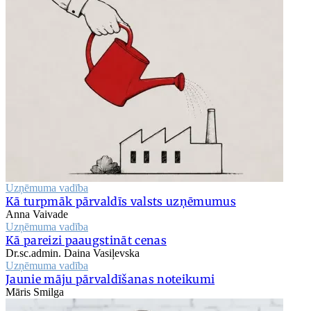
Uzņēmuma vadība
Kā turpmāk pārvaldīs valsts uzņēmumus
Anna Vaivade
Uzņēmuma vadība
Kā pareizi paaugstināt cenas
Dr.sc.admin. Daina Vasiļevska
Uzņēmuma vadība
Jaunie māju pārvaldīšanas noteikumi
Māris Smilga