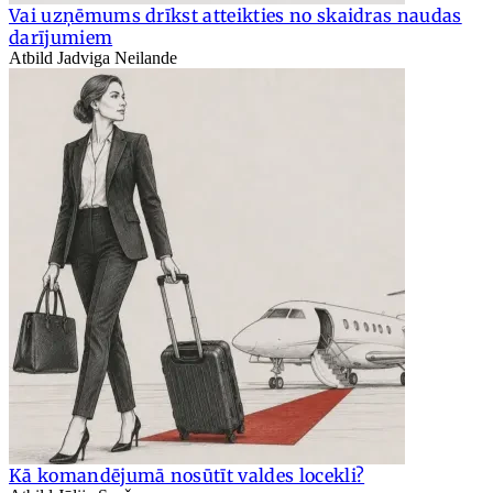
Vai uzņēmums drīkst atteikties no skaidras naudas
darījumiem
Atbild Jadviga Neilande
Kā komandējumā nosūtīt valdes locekli?