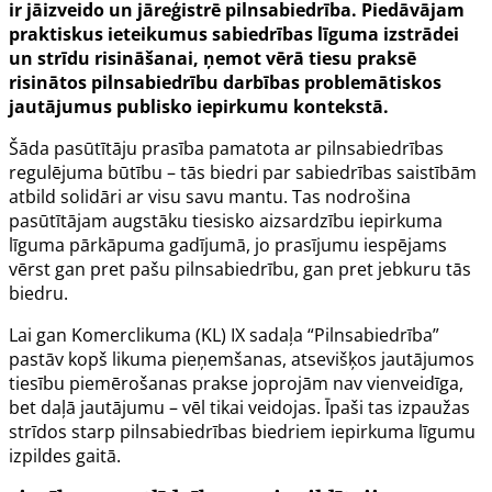
ir jāizveido un jāreģistrē pilnsabiedrība. Piedāvājam
praktiskus ieteikumus sabiedrības līguma izstrādei
un strīdu risināšanai, ņemot vērā tiesu praksē
risinātos pilnsabiedrību darbības problemātiskos
jautājumus publisko iepirkumu kontekstā.
Šāda pasūtītāju prasība pamatota ar pilnsabiedrības
regulējuma būtību – tās biedri par sabiedrības saistībām
atbild solidāri ar visu savu mantu. Tas nodrošina
pasūtītājam augstāku tiesisko aizsardzību iepirkuma
līguma pārkāpuma gadījumā, jo prasījumu iespējams
vērst gan pret pašu pilnsabiedrību, gan pret jebkuru tās
biedru.
Lai gan
Komerclikuma
(KL) IX sadaļa “Pilnsabiedrība”
pastāv kopš likuma pieņemšanas, atsevišķos jautājumos
tiesību piemērošanas prakse joprojām nav vienveidīga,
bet daļā jautājumu – vēl tikai veidojas. Īpaši tas izpaužas
strīdos starp pilnsabiedrības biedriem iepirkuma līgumu
izpildes gaitā.