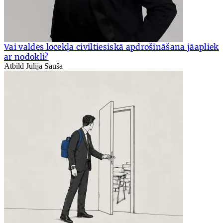
Vai valdes locekļa civiltiesiskā apdrošināšana jāapliek
ar nodokli?
Atbild Jūlija Sauša