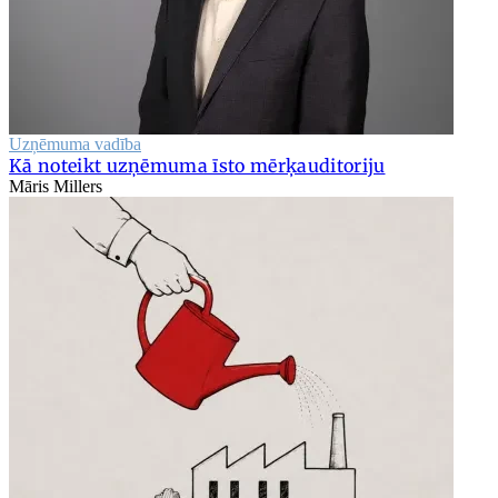
Uzņēmuma vadība
Kā noteikt uzņēmuma īsto mērķauditoriju
Māris Millers