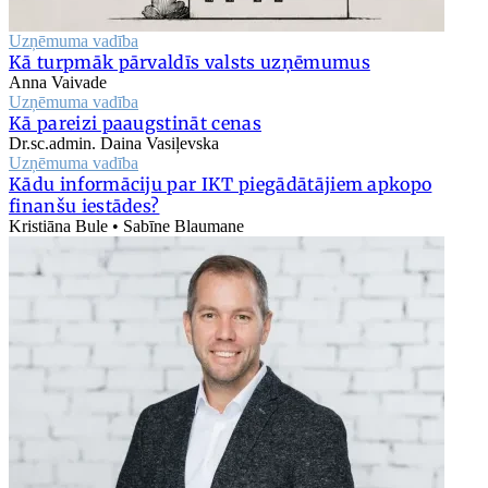
Uzņēmuma vadība
Kā turpmāk pārvaldīs valsts uzņēmumus
Anna Vaivade
Uzņēmuma vadība
Kā pareizi paaugstināt cenas
Dr.sc.admin. Daina Vasiļevska
Uzņēmuma vadība
Kādu informāciju par IKT piegādātājiem apkopo
finanšu iestādes?
Kristiāna Bule • Sabīne Blaumane