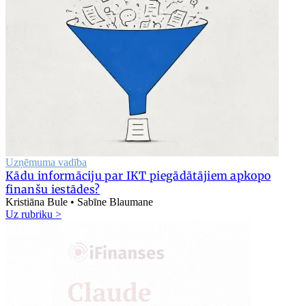
Uzņēmuma vadība
Kādu informāciju par IKT piegādātājiem apkopo
finanšu iestādes?
Kristiāna Bule • Sabīne Blaumane
Uz rubriku >