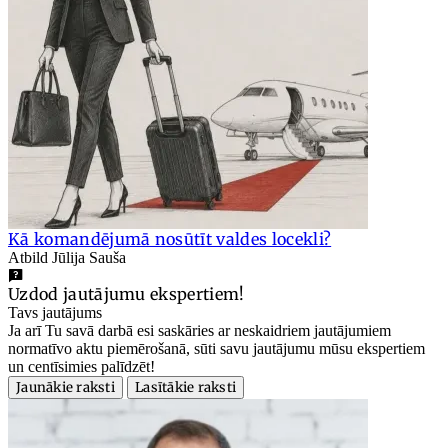
Kā komandējumā nosūtīt valdes locekli?
Atbild Jūlija Sauša
Uzdod jautājumu ekspertiem!
Tavs jautājums
Ja arī Tu savā darbā esi saskāries ar neskaidriem jautājumiem
normatīvo aktu piemērošanā, sūti savu jautājumu mūsu ekspertiem
un centīsimies palīdzēt!
Jaunākie raksti
Lasītākie raksti