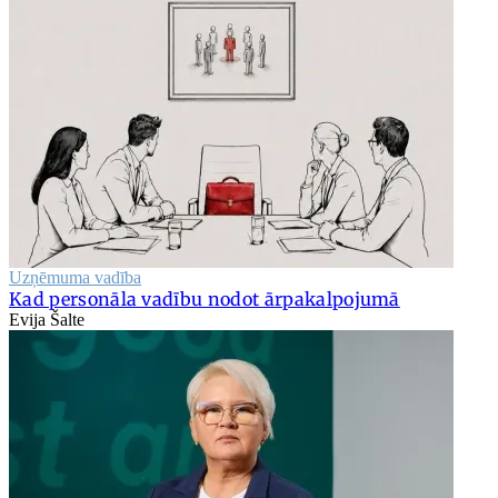
Uzņēmuma vadība
Kad personāla vadību nodot ārpakalpojumā
Evija Šalte