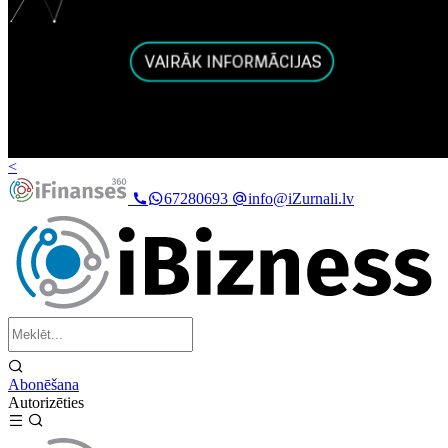
<
67280693
info@iZurnali.lv
Abonēšana
Autorizēties