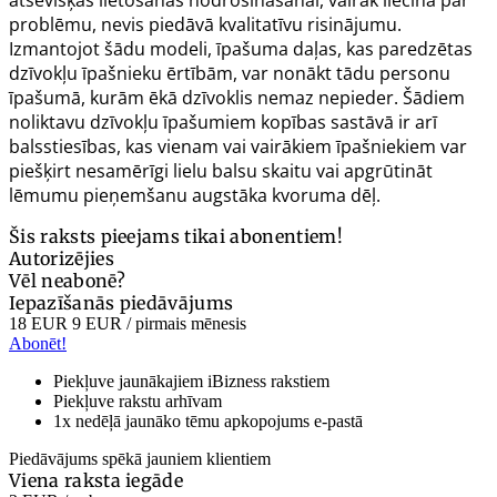
problēmu, nevis piedāvā kvalitatīvu risinājumu.
Izmantojot šādu modeli, īpašuma daļas, kas paredzētas
dzīvokļu īpašnieku ērtībām, var nonākt tādu personu
īpašumā, kurām ēkā dzīvoklis nemaz nepieder. Šādiem
noliktavu dzīvokļu īpašumiem kopības sastāvā ir arī
balsstiesības, kas vienam vai vairākiem īpašniekiem var
piešķirt nesamērīgi lielu balsu skaitu vai apgrūtināt
lēmumu pieņemšanu augstāka kvoruma dēļ.
Šis raksts pieejams tikai abonentiem!
Autorizējies
Vēl neabonē?
Iepazīšanās piedāvājums
18 EUR
9 EUR
/ pirmais mēnesis
Abonēt!
Piekļuve jaunākajiem iBizness rakstiem
Piekļuve rakstu arhīvam
1x nedēļā jaunāko tēmu apkopojums e-pastā
Piedāvājums spēkā jauniem klientiem
Viena raksta iegāde