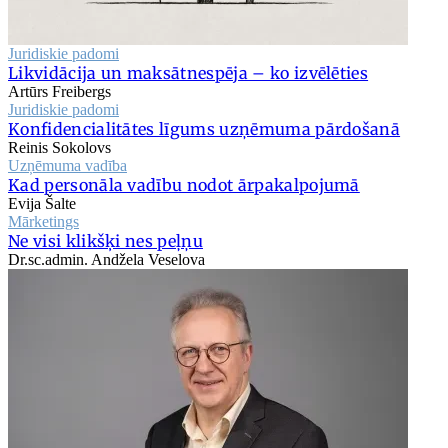
Juridiskie padomi
Likvidācija un maksātnespēja – ko izvēlēties
Artūrs Freibergs
Juridiskie padomi
Konfidencialitātes līgums uzņēmuma pārdošanā
Reinis Sokolovs
Uzņēmuma vadība
Kad personāla vadību nodot ārpakalpojumā
Evija Šalte
Mārketings
Ne visi klikšķi nes peļņu
Dr.sc.admin. Andžela Veselova