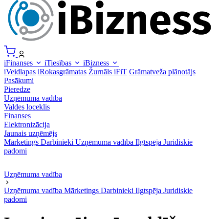
iFinanses
iTiesības
iBizness
iVeidlapas
iRokasgrāmatas
Žurnāls iFiT
Grāmatveža plānotājs
Pasākumi
Pieredze
Uzņēmuma vadība
Valdes loceklis
Finanses
Elektronizācija
Jaunais uzņēmējs
Mārketings
Darbinieki
Uzņēmuma vadība
Ilgtspēja
Juridiskie
padomi
Uzņēmuma vadība
Uzņēmuma vadība
Mārketings
Darbinieki
Ilgtspēja
Juridiskie
padomi