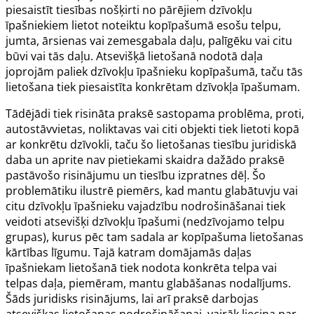
piesaistīt tiesības nošķirti no pārējiem dzīvokļu
īpašniekiem lietot noteiktu kopīpašumā esošu telpu,
jumta, ārsienas vai zemesgabala daļu, palīgēku vai citu
būvi vai tās daļu. Atsevišķā lietošanā nodotā daļa
joprojām paliek dzīvokļu īpašnieku kopīpašumā, taču tās
lietošana tiek piesaistīta konkrētam dzīvokļa īpašumam.
Tādējādi tiek risināta praksē sastopama problēma, proti,
autostāvvietas, noliktavas vai citi objekti tiek lietoti kopā
ar konkrētu dzīvokli, taču šo lietošanas tiesību juridiskā
daba un aprite nav pietiekami skaidra dažādo praksē
pastāvošo risinājumu un tiesību izpratnes dēļ. Šo
problemātiku ilustrē piemērs, kad mantu glabātuvju vai
citu dzīvokļu īpašnieku vajadzību nodrošināšanai tiek
veidoti atsevišķi dzīvokļu īpašumi (nedzīvojamo telpu
grupas), kurus pēc tam sadala ar kopīpašuma lietošanas
kārtības līgumu. Tajā katram domājamās daļas
īpašniekam lietošanā tiek nodota konkrēta telpa vai
telpas daļa, piemēram, mantu glabāšanas nodalījums.
Šāds juridisks risinājums, lai arī praksē darbojas
atsevišķas lietošanas nodrošināšanai, vairāk liecina par