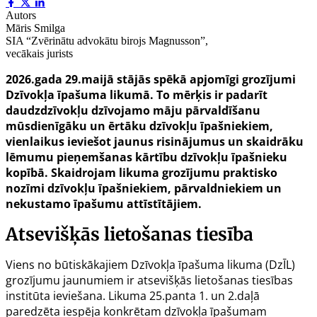
Autors
Māris Smilga
SIA “Zvērinātu advokātu birojs Magnusson”,
vecākais jurists
2026.gada 29.maijā stājās spēkā apjomīgi grozījumi
Dzīvokļa īpašuma likumā. To mērķis ir padarīt
daudzdzīvokļu dzīvojamo māju pārvaldīšanu
mūsdienīgāku un ērtāku dzīvokļu īpašniekiem,
vienlaikus ievie
šo
t jaunus risinājumus un skaidrāku
lēmumu pieņemšanas kārtību dzīvokļu īpašnieku
kopībā. Skaidrojam likuma grozījumu praktisko
nozīmi dzīvokļu īpašniekiem, pārvaldniekiem un
nekustamo īpašumu attīstītājiem.
Atsevišķās lietošanas tiesība
Viens no būtiskākajiem Dzīvokļa īpašuma likuma (DzĪL)
grozījumu jaunumiem ir atsevišķās lietošanas tiesības
institūta ieviešana. Likuma
25.panta
1. un 2.daļā
paredzēta iespēja konkrētam dzīvokļa īpašumam