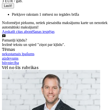
3 EUR
/ gab.
Lasīt!
Piekļuve rakstam 1 mēnesi no iegādes brīža
Noformējot pirkumu, netiek piesaistīta maksājumu karte un nenotiek
automātiski maksājumi!
Apskatīt citas abonēšanas iespējas
Pamanīji kļūdu?
Iezīmē tekstu un spied "ziņot par kļūdu".
Tēmas
nekustamais īpašums
aizdevums
būvniecība
Vēl no šīs rubrikas