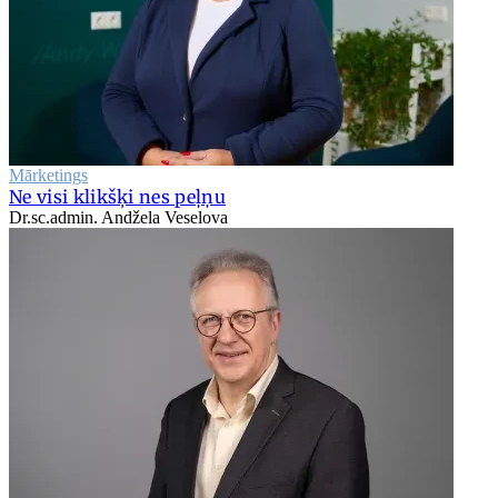
Mārketings
Ne visi klikšķi nes peļņu
Dr.sc.admin. Andžela Veselova