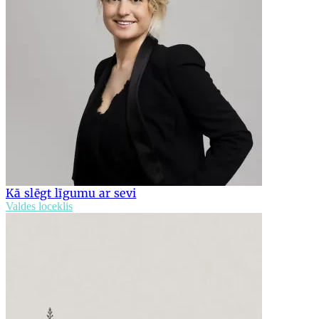
Kā slēgt līgumu ar sevi
Valdes loceklis