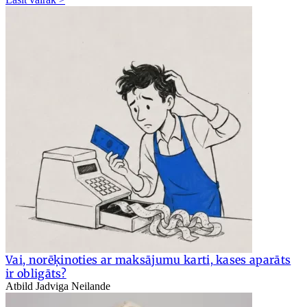
Vai, norēķinoties ar maksājumu karti, kases aparāts
ir obligāts?
Atbild Jadviga Neilande