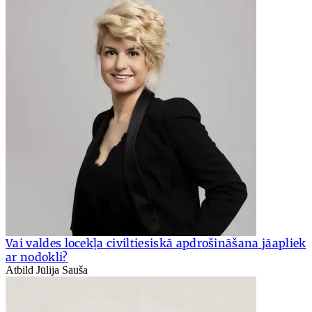
Vai valdes locekļa civiltiesiskā apdrošināšana jāapliek
ar nodokli?
Atbild Jūlija Sauša