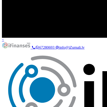
<
67280693
info@iZurnali.lv