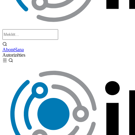
Abonēšana
Autorizēties