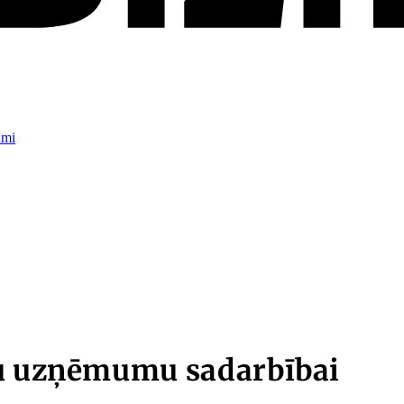
umi
vu uzņēmumu sadarbībai