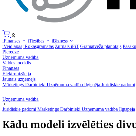
iFinanses
iTiesības
iBizness
iVeidlapas
iRokasgrāmatas
Žurnāls iFiT
Grāmatveža plānotājs
Pasāk
Pieredze
Uzņēmuma vadība
Valdes loceklis
Finanses
Elektronizācija
Jaunais uzņēmējs
Mārketings
Darbinieki
Uzņēmuma vadība
Ilgtspēja
Juridiskie padomi
Uzņēmuma vadība
Juridiskie padomi
Mārketings
Darbinieki
Uzņēmuma vadība
Ilgtspēja
Kādu modeli izvēlēties di