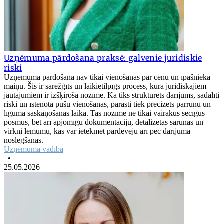
Uzņēmuma pārdošana praksē: galvenie juridiskie
riski
Uzņēmuma pārdošana nav tikai vienošanās par cenu un īpašnieka
maiņu. Šis ir sarežģīts un laikietilpīgs process, kurā juridiskajiem
jautājumiem ir izšķiroša nozīme. Kā tiks strukturēts darījums, sadalīti
riski un īstenota pušu vienošanās, parasti tiek precizēts pārrunu un
līguma saskaņošanas laikā. Tas nozīmē ne tikai vairākus secīgus
posmus, bet arī apjomīgu dokumentāciju, detalizētas sarunas un
virkni lēmumu, kas var ietekmēt pārdevēju arī pēc darījuma
noslēgšanas.
Uzņēmuma vadība
•
25.05.2026