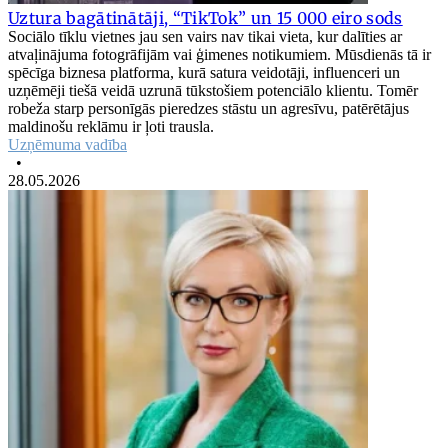
Uztura bagātinātāji, “TikTok” un 15 000 eiro sods
Sociālo tīklu vietnes jau sen vairs nav tikai vieta, kur dalīties ar
atvaļinājuma fotogrāfijām vai ģimenes notikumiem. Mūsdienās tā ir
spēcīga biznesa platforma, kurā satura veidotāji, influenceri un
uzņēmēji tiešā veidā uzrunā tūkstošiem potenciālo klientu. Tomēr
robeža starp personīgās pieredzes stāstu un agresīvu, patērētājus
maldinošu reklāmu ir ļoti trausla.
Uzņēmuma vadība
•
28.05.2026