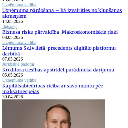
Uzņēmuma vadība
Uzņēmuma pārdošana – kā izvairīties no klupšanas
akmeņiem
14.05.2026
Ilgtspēja
Biznesa risku pārvaldība. Makroekonomiskie riski
08.05.2026
Uzņēmuma vadība
Lēmums Ss.lv lietā: precedents digitālo platformu
darbībā
07.05.2026
Juridiskie padomi
Kreditora tiesības apstrīdēt parādnieka darījumu
05.05.2026
Uzņēmuma vadība
Kapitālsabiedrības rīcība ar savu mantu pēc
maksātnespējas
30.04.2026