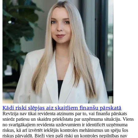
Kādi riski slēpjas aiz skaitļiem finanšu pārskatā
Revīzija nav tikai revidenta atzinums par to, vai finanšu pārskats
sniedz patiesu un skaidru priekšstatu par uzņēmuma situāciju. Viens
no svarīgākajiem revidenta uzdevumiem ir identificēt uzņēmuma
riskus, kā arī izvērtēt iekšējās kontroles mehānismus un spēju šos
riskus pārvaldīt. Bieži vien paši riski un kontroles nepilnības nav