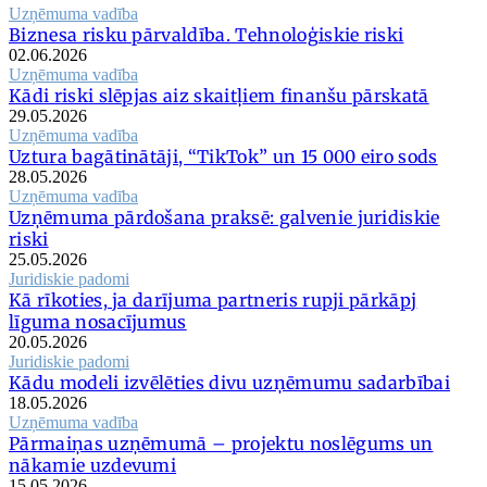
Uzņēmuma vadība
Biznesa risku pārvaldība. Tehnoloģiskie riski
02.06.2026
Uzņēmuma vadība
Kādi riski slēpjas aiz skaitļiem finanšu pārskatā
29.05.2026
Uzņēmuma vadība
Uztura bagātinātāji, “TikTok” un 15 000 eiro sods
28.05.2026
Uzņēmuma vadība
Uzņēmuma pārdošana praksē: galvenie juridiskie
riski
25.05.2026
Juridiskie padomi
Kā rīkoties, ja darījuma partneris rupji pārkāpj
līguma nosacījumus
20.05.2026
Juridiskie padomi
Kādu modeli izvēlēties divu uzņēmumu sadarbībai
18.05.2026
Uzņēmuma vadība
Pārmaiņas uzņēmumā – projektu noslēgums un
nākamie uzdevumi
15.05.2026