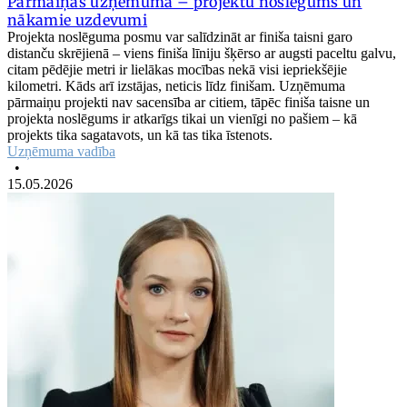
Pārmaiņas uzņēmumā – projektu noslēgums un
nākamie uzdevumi
Projekta noslēguma posmu var salīdzināt ar finiša taisni garo
distanču skrējienā – viens finiša līniju šķērso ar augsti paceltu galvu,
citam pēdējie metri ir lielākas mocības nekā visi iepriekšējie
kilometri. Kāds arī izstājas, neticis līdz finišam. Uzņēmuma
pārmaiņu projekti nav sacensība ar citiem, tāpēc finiša taisne un
projekta noslēgums ir atkarīgs tikai un vienīgi no pašiem – kā
projekts tika sagatavots, un kā tas tika īstenots.
Uzņēmuma vadība
•
15.05.2026