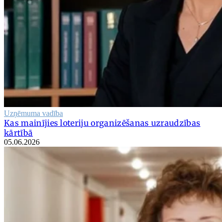
Uzņēmuma vadība
Kas mainījies loteriju organizēšanas uzraudzības
kārtībā
05.06.2026