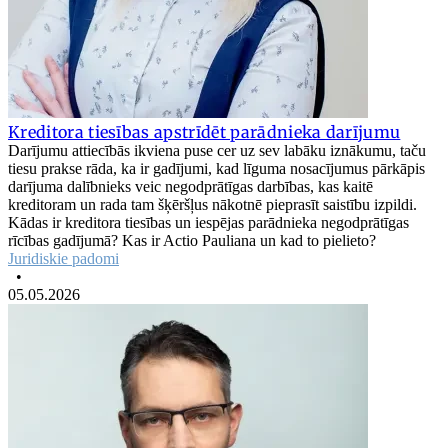
Kreditora tiesības apstrīdēt parādnieka darījumu
Darījumu attiecībās ikviena puse cer uz sev labāku iznākumu, taču
tiesu prakse rāda, ka ir gadījumi, kad līguma nosacījumus pārkāpis
darījuma dalībnieks veic negodprātīgas darbības, kas kaitē
kreditoram un rada tam šķēršļus nākotnē pieprasīt saistību izpildi.
Kādas ir kreditora tiesības un iespējas parādnieka negodprātīgas
rīcības gadījumā? Kas ir Actio Pauliana un kad to pielieto?
Juridiskie padomi
•
05.05.2026