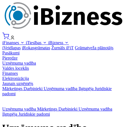
iFinanses
iTiesības
iBizness
iVeidlapas
iRokasgrāmatas
Žurnāls iFiT
Grāmatveža plānotājs
Pasākumi
Pieredze
Uzņēmuma vadība
Valdes loceklis
Finanses
Elektronizācija
Jaunais uzņēmējs
Mārketings
Darbinieki
Uzņēmuma vadība
Ilgtspēja
Juridiskie
padomi
Uzņēmuma vadība
Mārketings
Darbinieki
Uzņēmuma vadība
Ilgtspēja
Juridiskie padomi