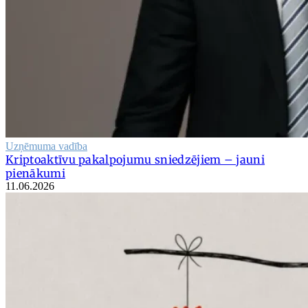
Uzņēmuma vadība
Kriptoaktīvu pakalpojumu sniedzējiem – jauni
pienākumi
11.06.2026