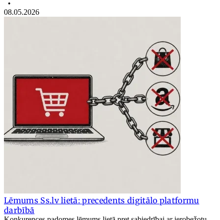
•
08.05.2026
Lēmums Ss.lv lietā: precedents digitālo platformu
darbībā
Konkurences padomes lēmums lietā pret sabiedrībai ar ierobežotu