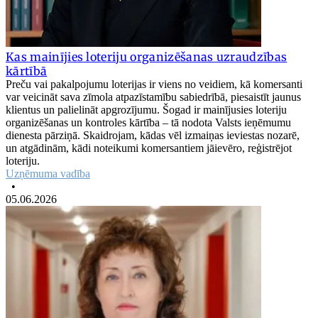
Kas mainījies loteriju organizēšanas uzraudzības
kārtībā
Preču vai pakalpojumu loterijas ir viens no veidiem, kā komersanti
var veicināt sava zīmola atpazīstamību sabiedrībā, piesaistīt jaunus
klientus un palielināt apgrozījumu. Šogad ir mainījusies loteriju
organizēšanas un kontroles kārtība – tā nodota Valsts ieņēmumu
dienesta pārziņā. Skaidrojam, kādas vēl izmaiņas ieviestas nozarē,
un atgādinām, kādi noteikumi komersantiem jāievēro, reģistrējot
loteriju.
Uzņēmuma vadība
•
05.06.2026