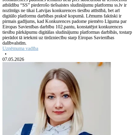
atbildību “SS” piederošo tiešsaistes sludinājumu platformu ss.lv ir
nozīmīgs ne tikai Latvijas konkurences tiesību attīstībā, bet arī
digitālo platformu darbības praksē kopumā. Lēmums faktiski ir
pirmais gadījums, kad Konkurences padome piemēro Līguma par
Eiropas Savienības darbību 102.pantu, konstatējot konkurences
tiesību pārkāpumu digitālas sludinājumu platformas darbībās, tostarp
pierādot tā ietekmi uz tirdzniecību starp Eiropas Savienības
dalībvalstīm.
Uzņēmuma vadība
•
07.05.2026