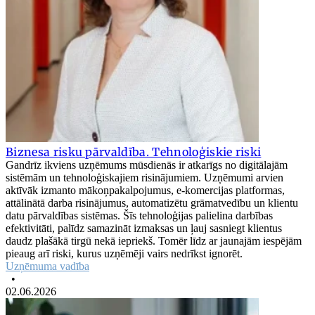
Biznesa risku pārvaldība. Tehnoloģiskie riski
Gandrīz ikviens uzņēmums mūsdienās ir atkarīgs no digitālajām
sistēmām un tehnoloģiskajiem risinājumiem. Uzņēmumi arvien
aktīvāk izmanto mākoņpakalpojumus, e-komercijas platformas,
attālinātā darba risinājumus, automatizētu grāmatvedību un klientu
datu pārvaldības sistēmas. Šīs tehnoloģijas palielina darbības
efektivitāti, palīdz samazināt izmaksas un ļauj sasniegt klientus
daudz plašākā tirgū nekā iepriekš. Tomēr līdz ar jaunajām iespējām
pieaug arī riski, kurus uzņēmēji vairs nedrīkst ignorēt.
Uzņēmuma vadība
•
02.06.2026