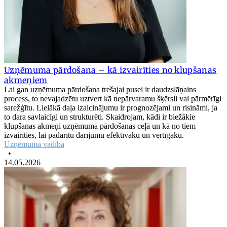
Uzņēmuma pārdošana – kā izvairīties no klupšanas
akmeņiem
Lai gan uzņēmuma pārdošana trešajai pusei ir daudzslāņains
process, to nevajadzētu uztvert kā nepārvaramu šķērsli vai pārmērīgi
sarežģītu. Lielākā daļa izaicinājumu ir prognozējami un risināmi, ja
to dara savlaicīgi un strukturēti. Skaidrojam, kādi ir biežākie
klupšanas akmeņi uzņēmuma pārdošanas ceļā un kā no tiem
izvairīties, lai padarītu darījumu efektīvāku un vērtīgāku.
Uzņēmuma vadība
•
14.05.2026