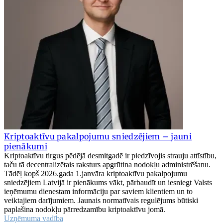
Kriptoaktīvu pakalpojumu sniedzējiem – jauni
pienākumi
Kriptoaktīvu tirgus pēdējā desmitgadē ir piedzīvojis strauju attīstību,
taču tā decentralizētais raksturs apgrūtina nodokļu administrēšanu.
Tādēļ kopš 2026.gada 1.janvāra kriptoaktīvu pakalpojumu
sniedzējiem Latvijā ir pienākums vākt, pārbaudīt un iesniegt Valsts
ieņēmumu dienestam informāciju par saviem klientiem un to
veiktajiem darījumiem. Jaunais normatīvais regulējums būtiski
paplašina nodokļu pārredzamību kriptoaktīvu jomā.
Uzņēmuma vadība