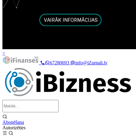
<
67280693
info@iZurnali.lv
Abonēšana
Autorizēties