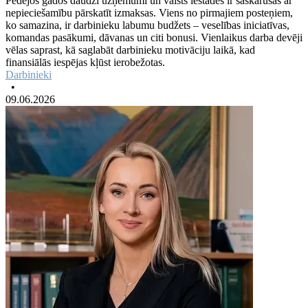
Pēdējos gados daudzi uzņēmumi un valsts iestādes ir saskārušās ar
nepieciešamību pārskatīt izmaksas. Viens no pirmajiem posteņiem,
ko samazina, ir darbinieku labumu budžets – veselības iniciatīvas,
komandas pasākumi, dāvanas un citi bonusi. Vienlaikus darba devēji
vēlas saprast, kā saglabāt darbinieku motivāciju laikā, kad
finansiālās iespējas kļūst ierobežotas.
Darbinieki
•
09.06.2026