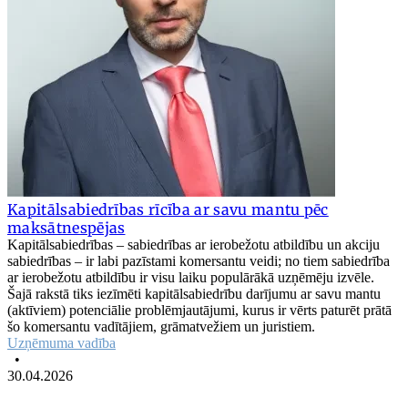
Kapitālsabiedrības rīcība ar savu mantu pēc
maksātnespējas
Kapitālsabiedrības – sabiedrības ar ierobežotu atbildību un akciju
sabiedrības – ir labi pazīstami komersantu veidi; no tiem sabiedrība
ar ierobežotu atbildību ir visu laiku populārākā uzņēmēju izvēle.
Šajā rakstā tiks iezīmēti kapitālsabiedrību darījumu ar savu mantu
(aktīviem) potenciālie problēmjautājumi, kurus ir vērts paturēt prātā
šo komersantu vadītājiem, grāmatvežiem un juristiem.
Uzņēmuma vadība
•
30.04.2026