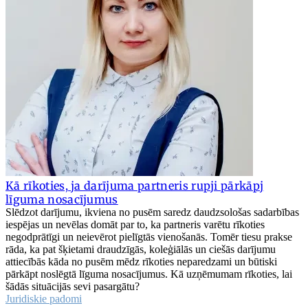
Kā rīkoties, ja darījuma partneris rupji pārkāpj
līguma nosacījumus
Slēdzot darījumu, ikviena no pusēm saredz daudzsološas sadarbības
iespējas un nevēlas domāt par to, ka partneris varētu rīkoties
negodprātīgi un neievērot pielīgtās vienošanās. Tomēr tiesu prakse
rāda, ka pat šķietami draudzīgās, koleģiālās un ciešās darījumu
attiecībās kāda no pusēm mēdz rīkoties neparedzami un būtiski
pārkāpt noslēgtā līguma nosacījumus. Kā uzņēmumam rīkoties, lai
šādās situācijās sevi pasargātu?
Juridiskie padomi