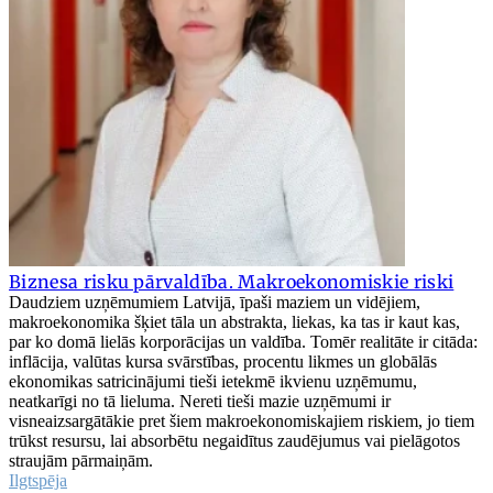
Biznesa risku pārvaldība. Makroekonomiskie riski
Daudziem uzņēmumiem Latvijā, īpaši maziem un vidējiem,
makroekonomika šķiet tāla un abstrakta, liekas, ka tas ir kaut kas,
par ko domā lielās korporācijas un valdība. Tomēr realitāte ir citāda:
inflācija, valūtas kursa svārstības, procentu likmes un globālās
ekonomikas satricinājumi tieši ietekmē ikvienu uzņēmumu,
neatkarīgi no tā lieluma. Nereti tieši mazie uzņēmumi ir
visneaizsargātākie pret šiem makroekonomiskajiem riskiem, jo tiem
trūkst resursu, lai absorbētu negaidītus zaudējumus vai pielāgotos
straujām pārmaiņām.
Ilgtspēja