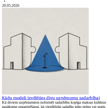
•
20.05.2026
Kādu modeli izvēlēties divu uzņēmumu sadarbībai
Kā diviem uzņēmumiem noformēt sadarbību kopīga maksas kultūras
pasākuma organizēšanai, lai vienlīdzīgi sadalītu gūto peļņu vai segtu