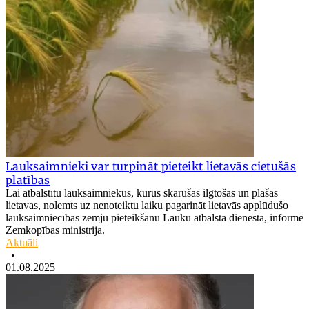
Lauksaimnieki var turpināt pieteikt lietavās cietušās
platības
Lai atbalstītu lauksaimniekus, kurus skārušas ilgtošās un plašās
lietavas, nolemts uz nenoteiktu laiku pagarināt lietavās applūdušo
lauksaimniecības zemju pieteikšanu Lauku atbalsta dienestā, informē
Zemkopības ministrija.
Aktuāli
•
01.08.2025