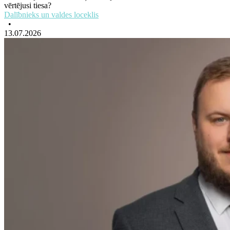
vērtējusi tiesa?
Dalībnieks un valdes loceklis
•
13.07.2026