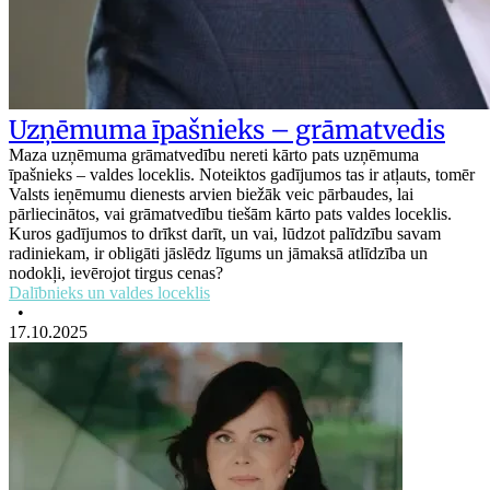
Uzņēmuma īpašnieks – grāmatvedis
Maza uzņēmuma grāmatvedību nereti kārto pats uzņēmuma
īpašnieks – valdes loceklis. Noteiktos gadījumos tas ir atļauts, tomēr
Valsts ieņēmumu dienests arvien biežāk veic pārbaudes, lai
pārliecinātos, vai grāmatvedību tiešām kārto pats valdes loceklis.
Kuros gadījumos to drīkst darīt, un vai, lūdzot palīdzību savam
radiniekam, ir obligāti jāslēdz līgums un jāmaksā atlīdzība un
nodokļi, ievērojot tirgus cenas?
Dalībnieks un valdes loceklis
•
17.10.2025