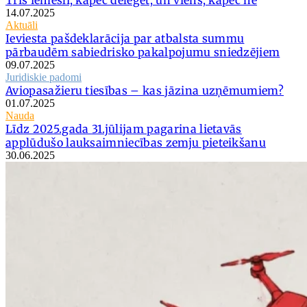
14.07.2025
Aktuāli
Ieviesta pašdeklarācija par atbalsta summu
pārbaudēm sabiedrisko pakalpojumu sniedzējiem
09.07.2025
Juridiskie padomi
Aviopasažieru tiesības – kas jāzina uzņēmumiem?
01.07.2025
Nauda
Līdz 2025.gada 31.jūlijam pagarina lietavās
applūdušo lauksaimniecības zemju pieteikšanu
30.06.2025