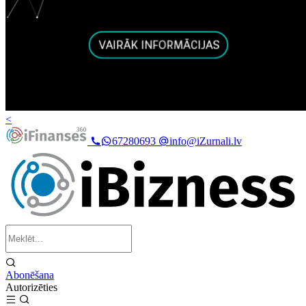
<
67280693
info@iZurnali.lv
Abonēšana
Autorizēties