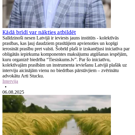
Kādā brīdī var nākties atbildēt
Salīdzinoši nesen Latvijā ir ieviests jauns institūts - kolektīvās
prasības, kas ļauj daudziem prasītājiem apvienoties un kopīgi
ierosināt prasību pret valsti. Šobrīd plaši ir izskanējusi iniciatīva par
obligātās iepirkuma komponentes maksājumu atgūšanas iespējām,
kuru organizē biedrība “Tiesiskums.lv”. Par šo iniciatīvu,
kolektīvajām prasībām un instrumenta ieviešanu Latvijā plašāk uz
interviju aicinājām vienu no biedrības pārstāvjiem – zvērinātu
advokātu Arti Stucku.
Intervija
•
06.08.2025