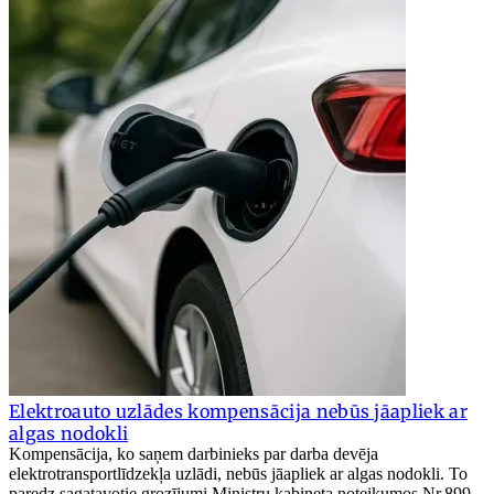
Elektroauto uzlādes kompensācija nebūs jāapliek ar
algas nodokli
Kompensācija, ko saņem darbinieks par darba devēja
elektrotransportlīdzekļa uzlādi, nebūs jāapliek ar algas nodokli. To
paredz sagatavotie grozījumi Ministru kabineta noteikumos Nr.899