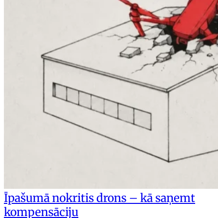
Īpašumā nokritis drons – kā saņemt
kompensāciju