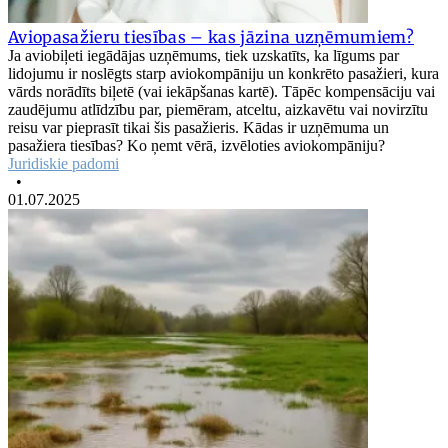
Aviopasažieru tiesības – kas jāzina uzņēmumiem?
Ja aviobiļeti iegādājas uzņēmums, tiek uzskatīts, ka līgums par
lidojumu ir noslēgts starp aviokompāniju un konkrēto pasažieri, kura
vārds norādīts biļetē (vai iekāpšanas kartē). Tāpēc kompensāciju vai
zaudējumu atlīdzību par, piemēram, atceltu, aizkavētu vai novirzītu
reisu var pieprasīt tikai šis pasažieris. Kādas ir uzņēmuma un
pasažiera tiesības? Ko ņemt vērā, izvēloties aviokompāniju?
Juridiskie padomi
•
01.07.2025