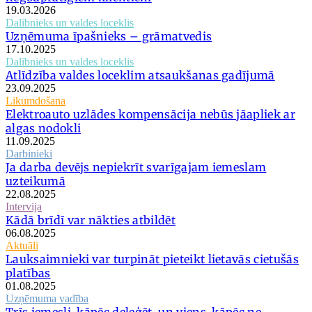
19.03.2026
Dalībnieks un valdes loceklis
Uzņēmuma īpašnieks – grāmatvedis
17.10.2025
Dalībnieks un valdes loceklis
Atlīdzība valdes loceklim atsaukšanas gadījumā
23.09.2025
Likumdošana
Elektroauto uzlādes kompensācija nebūs jāapliek ar
algas nodokli
11.09.2025
Darbinieki
Ja darba devējs nepiekrīt svarīgajam iemeslam
uzteikumā
22.08.2025
Intervija
Kādā brīdī var nākties atbildēt
06.08.2025
Aktuāli
Lauksaimnieki var turpināt pieteikt lietavās cietušās
platības
01.08.2025
Uzņēmuma vadība
Trīs iemesli, kāpēc deleģēt, un viens, kāpēc ne