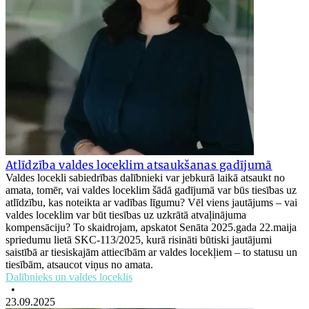
Atlīdzība valdes loceklim atsaukšanas gadījumā
Valdes locekli sabiedrības dalībnieki var jebkurā laikā atsaukt no
amata, tomēr, vai valdes loceklim šādā gadījumā var būs tiesības uz
atlīdzību, kas noteikta ar vadības līgumu? Vēl viens jautājums – vai
valdes loceklim var būt tiesības uz uzkrātā atvaļinājuma
kompensāciju? To skaidrojam, apskatot Senāta 2025.gada 22.maija
spriedumu lietā SKC-113/2025, kurā risināti būtiski jautājumi
saistībā ar tiesiskajām attiecībām ar valdes locekļiem – to statusu un
tiesībām, atsaucot viņus no amata.
Dalībnieks un valdes loceklis
•
23.09.2025