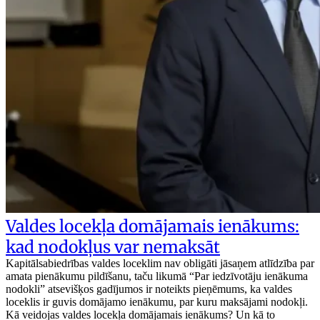
Valdes locekļa domājamais ienākums:
kad nodokļus var nemaksāt
Kapitālsabiedrības valdes loceklim nav obligāti jāsaņem atlīdzība par
amata pienākumu pildīšanu, taču likumā “Par iedzīvotāju ienākuma
nodokli” atsevišķos gadījumos ir noteikts pieņēmums, ka valdes
loceklis ir guvis domājamo ienākumu, par kuru maksājami nodokļi.
Kā veidojas valdes locekļa domājamais ienākums? Un kā to