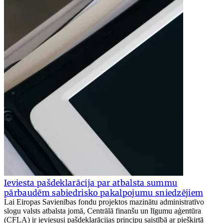
Ieviesta pašdeklarācija par atbalsta summu
pārbaudēm sabiedrisko pakalpojumu sniedzējiem
Lai Eiropas Savienības fondu projektos mazinātu administratīvo
slogu valsts atbalsta jomā, Centrālā finanšu un līgumu aģentūra
(CFLA) ir ieviesusi pašdeklarācijas principu saistībā ar piešķirtā