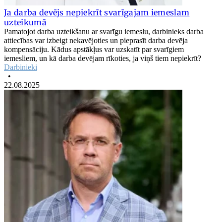
Ja darba devējs nepiekrīt svarīgajam iemeslam
uzteikumā
Pamatojot darba uzteikšanu ar svarīgu iemeslu, darbinieks darba
attiecības var izbeigt nekavējoties un pieprasīt darba devēja
kompensāciju. Kādus apstākļus var uzskatīt par svarīgiem
iemesliem, un kā darba devējam rīkoties, ja viņš tiem nepiekrīt?
Darbinieki
•
22.08.2025