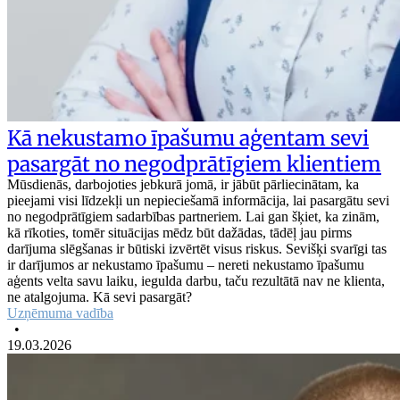
Kā nekustamo īpašumu aģentam sevi
pasargāt no negodprātīgiem klientiem
Mūsdienās, darbojoties jebkurā jomā, ir jābūt pārliecinātam, ka
pieejami visi līdzekļi un nepieciešamā informācija, lai pasargātu sevi
no negodprātīgiem sadarbības partneriem. Lai gan šķiet, ka zinām,
kā rīkoties, tomēr situācijas mēdz būt dažādas, tādēļ jau pirms
darījuma slēgšanas ir būtiski izvērtēt visus riskus. Sevišķi svarīgi tas
ir darījumos ar nekustamo īpašumu – nereti nekustamo īpašumu
aģents velta savu laiku, iegulda darbu, taču rezultātā nav ne klienta,
ne atalgojuma. Kā sevi pasargāt?
Uzņēmuma vadība
•
19.03.2026