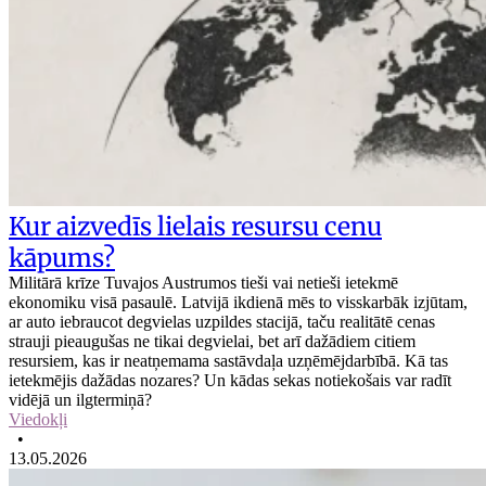
Kur aizvedīs lielais resursu cenu
kāpums?
Militārā krīze Tuvajos Austrumos tieši vai netieši ietekmē
ekonomiku visā pasaulē. Latvijā ikdienā mēs to visskarbāk izjūtam,
ar auto iebraucot degvielas uzpildes stacijā, taču realitātē cenas
strauji pieaugušas ne tikai degvielai, bet arī dažādiem citiem
resursiem, kas ir neatņemama sastāvdaļa uzņēmējdarbībā. Kā tas
ietekmējis dažādas nozares? Un kādas sekas notiekošais var radīt
vidējā un ilgtermiņā?
Viedokļi
•
13.05.2026