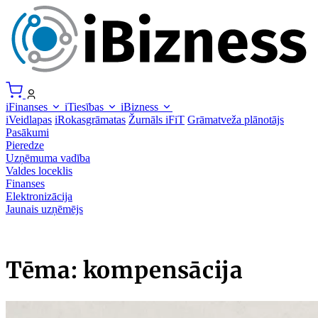
iFinanses
iTiesības
iBizness
iVeidlapas
iRokasgrāmatas
Žurnāls iFiT
Grāmatveža plānotājs
Pasākumi
Pieredze
Uzņēmuma vadība
Valdes loceklis
Finanses
Elektronizācija
Jaunais uzņēmējs
Tēma: kompensācija