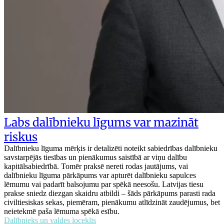
Labs dalībnieku līgums var mazināt
riskus
Dalībnieku līguma mērķis ir detalizēti noteikt sabiedrības dalībnieku
savstarpējās tiesības un pienākumus saistībā ar viņu dalību
kapitālsabiedrībā. Tomēr praksē nereti rodas jautājums, vai
dalībnieku līguma pārkāpums var apturēt dalībnieku sapulces
lēmumu vai padarīt balsojumu par spēkā neesošu. Latvijas tiesu
prakse sniedz diezgan skaidru atbildi – šāds pārkāpums parasti rada
civiltiesiskas sekas, piemēram, pienākumu atlīdzināt zaudējumus, bet
neietekmē paša lēmuma spēkā esību.
Dalībnieks un valdes loceklis