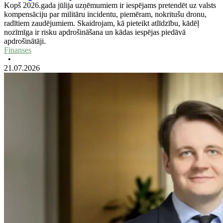
Kopš 2026.gada jūlija uzņēmumiem ir iespējams pretendēt uz valsts
kompensāciju par militāru incidentu, piemēram, nokritušu dronu,
radītiem zaudējumiem. Skaidrojam, kā pieteikt atlīdzību, kādēļ
nozīmīga ir risku apdrošināšana un kādas iespējas piedāvā
apdrošinātāji.
Finanses
•
21.07.2026