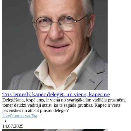
Trīs iemesli, kāpēc deleģēt, un viens, kāpēc ne
Deleģēšana, iespējams, ir viena no svarīgākajām vadītāja prasmēm,
tomēr daudzi vadītāji atzīst, ka tā sagādā grūtības. Kāpēc ir vērts
pacensties un attīstīt prasmi deleģēt?
Uzņēmuma vadība
•
14.07.2025