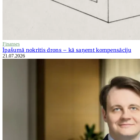
Finanses
Īpašumā nokritis drons – kā saņemt kompensāciju
21.07.2026