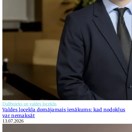
Dalībnieks un valdes loceklis
Valdes locekļa domājamais ienākums: kad nodokļus
var nemaksāt
13.07.2026