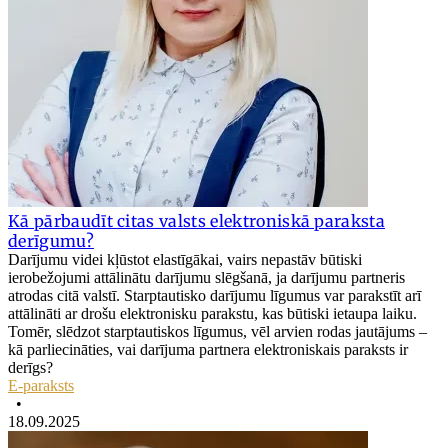
Kā pārbaudīt citas valsts elektroniskā paraksta
derīgumu?
Darījumu videi kļūstot elastīgākai, vairs nepastāv būtiski
ierobežojumi attālinātu darījumu slēgšanā, ja darījumu partneris
atrodas citā valstī. Starptautisko darījumu līgumus var parakstīt arī
attālināti ar drošu elektronisku parakstu, kas būtiski ietaupa laiku.
Tomēr, slēdzot starptautiskos līgumus, vēl arvien rodas jautājums –
kā parliecināties, vai darījuma partnera elektroniskais paraksts ir
derīgs?
E-paraksts
•
18.09.2025