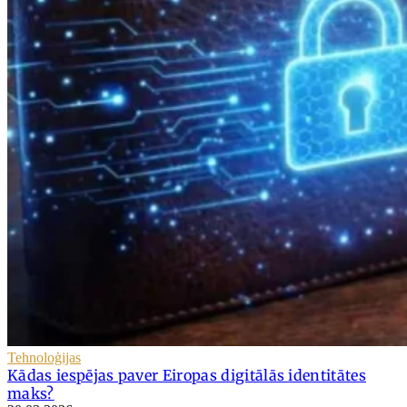
Tehnoloģijas
Kādas iespējas paver Eiropas digitālās identitātes
maks?