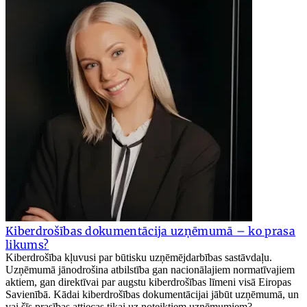
Kiberdrošības dokumentācija uzņēmumā – ko prasa
likums?
Kiberdrošība kļuvusi par būtisku uzņēmējdarbības sastāvdaļu.
Uzņēmumā jānodrošina atbilstība gan nacionālajiem normatīvajiem
aktiem, gan direktīvai par augstu kiberdrošības līmeni visā Eiropas
Savienībā. Kādai kiberdrošības dokumentācijai jābūt uzņēmumā, un
vai šīs prasības attiecas tikai uz noteiktiem uzņēmumiem?