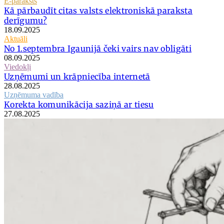
E-paraksts
Kā pārbaudīt citas valsts elektroniskā paraksta
derīgumu?
18.09.2025
Aktuāli
No 1.septembra Igaunijā čeki vairs nav obligāti
08.09.2025
Viedokļi
Uzņēmumi un krāpniecība internetā
28.08.2025
Uzņēmuma vadība
Korekta komunikācija saziņā ar tiesu
27.08.2025