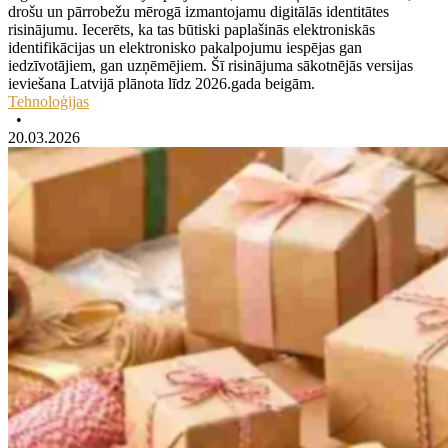
drošu un pārrobežu mērogā izmantojamu digitālās identitātes
risinājumu. Iecerēts, ka tas būtiski paplašinās elektroniskās
identifikācijas un elektronisko pakalpojumu iespējas gan
iedzīvotājiem, gan uzņēmējiem. Šī risinājuma sākotnējās versijas
ieviešana Latvijā plānota līdz 2026.gada beigām.
Tehnoloģijas
•
20.03.2026