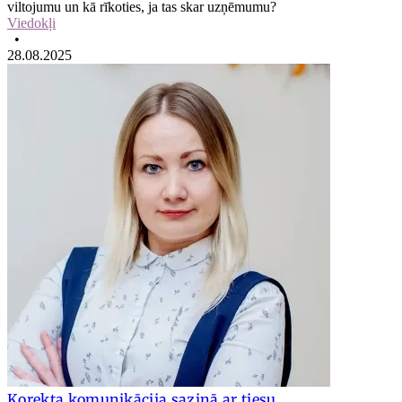
viltojumu un kā rīkoties, ja tas skar uzņēmumu?
Viedokļi
•
28.08.2025
Korekta komunikācija saziņā ar tiesu