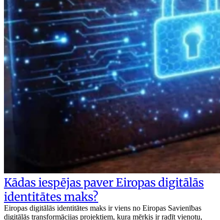
Kādas iespējas paver Eiropas digitālās
identitātes maks?
Eiropas digitālās identitātes maks ir viens no Eiropas Savienības
digitālās transformācijas projektiem, kura mērķis ir radīt vienotu,