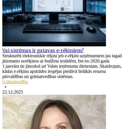
Vai sistēmas ir gatavas e-rēķiniem?
Strukturēti elektroniskie rēķini jeb e-rēķini uzņēmumiem jau tagad
jāizmanto norēķinos ar budžeta iestādēm, bet no 2026.gada
1.janvāra tie jānodod arī Valsts ieņēmumu dienestam. Skaidrojam,
kādas e-rēķinu apstrādes iespējas piedāvā lielākās resursu
pārvaldības un grāmatvedības sistēmas.
Grāmatvedība
•
22.12.2025