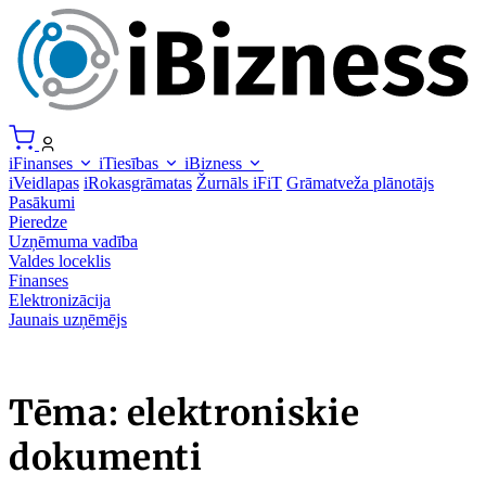
iFinanses
iTiesības
iBizness
iVeidlapas
iRokasgrāmatas
Žurnāls iFiT
Grāmatveža plānotājs
Pasākumi
Pieredze
Uzņēmuma vadība
Valdes loceklis
Finanses
Elektronizācija
Jaunais uzņēmējs
Tēma: elektroniskie
dokumenti