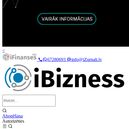
<
67280693
info@iZurnali.lv
Abonēšana
Autorizēties