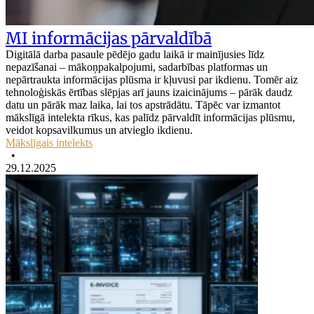
MI informācijas pārvaldībā
Digitālā darba pasaule pēdējo gadu laikā ir mainījusies līdz
nepazīšanai – mākoņpakalpojumi, sadarbības platformas un
nepārtraukta informācijas plūsma ir kļuvusi par ikdienu. Tomēr aiz
tehnoloģiskās ērtības slēpjas arī jauns izaicinājums – pārāk daudz
datu un pārāk maz laika, lai tos apstrādātu. Tāpēc var izmantot
mākslīgā intelekta rīkus, kas palīdz pārvaldīt informācijas plūsmu,
veidot kopsavilkumus un atvieglo ikdienu.
Mākslīgais intelekts
•
29.12.2025