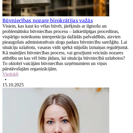
Būvniecības nozare birokrātijas važās
Visiem, kas kaut ko vēlas būvēt, jārēķinās ar ilgtsošu un
problemātisku būvniecības procesu – laikietilpīgas procedūras,
vispārīgo noteikumu interpretācija dažādās pašvaldībās, aizvien
pieaugošais administratīvais slogs padara būvniecību sarežģītu. Lai
situāciju uzlabotu, vasaras vidū spēkā stājušās izmaiņas regulējumā.
Kā mainījies būvniecības process, vai grozījumi veicinās nozares
attīstību un kas vēl būtu jādara, lai situācija būvniecībā uzlabotos?
To oktobrī vaicājām būvniecības uzņēmumiem un viņus
pārstāvošajām organizācijām.
Viedokļi
•
15.10.2025