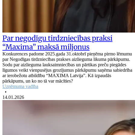
Par negodīgu tirdzniecības praksi
“Maxima” maksā miljonus
Konkurences padome 2025.gada 31.oktobrī pieņēma pirmo lēmumu
par Negodīgas tirdzniecības prakses aizlieguma likuma pārkāpumu.
Sodu par aizlieguma lauksaimniecības un pārtikas preču piegādes
līgumos veikt vienpusējus grozījumus pārkāpumu saņēma sabiedrība
ar ierobežotu atbildību “MAXIMA Latvija”. Kā izpaudās
pārkāpums, un ko no tā var mācīties?
Uzņēmuma vadība
•
14.01.2026