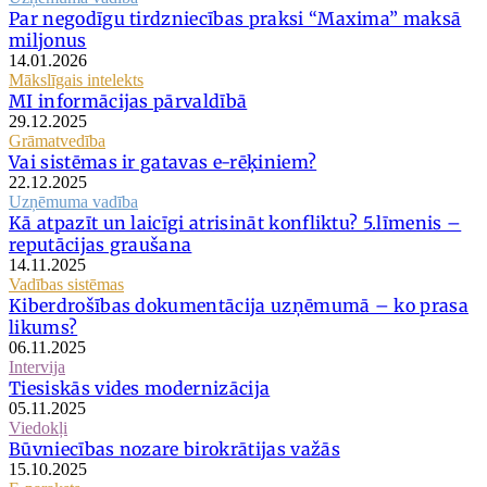
Par negodīgu tirdzniecības praksi “Maxima” maksā
miljonus
14.01.2026
Mākslīgais intelekts
MI informācijas pārvaldībā
29.12.2025
Grāmatvedība
Vai sistēmas ir gatavas e-rēķiniem?
22.12.2025
Uzņēmuma vadība
Kā atpazīt un laicīgi atrisināt konfliktu? 5.līmenis –
reputācijas graušana
14.11.2025
Vadības sistēmas
Kiberdrošības dokumentācija uzņēmumā – ko prasa
likums?
06.11.2025
Intervija
Tiesiskās vides modernizācija
05.11.2025
Viedokļi
Būvniecības nozare birokrātijas važās
15.10.2025