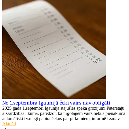
No 1.septembra Igaunijā čeki vairs nav obligāti
2025.gada 1.septembrī Igaunijā stājušies spēkā grozījumi Patērētāju
aizsardzības likumā, paredzot, ka tirgotājiem vairs nebūs pienākuma
automātiski izsniegt papīra čekus par pirkumiem, informē Lsm.lv.
Aktuāli
•