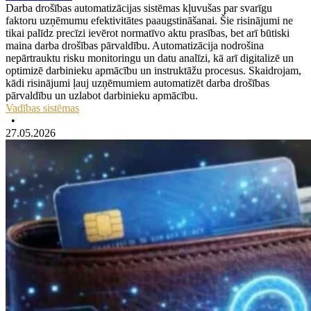
Darba drošības automatizācijas sistēmas kļuvušas par svarīgu
faktoru uzņēmumu efektivitātes paaugstināšanai. Šie risinājumi ne
tikai palīdz precīzi ievērot normatīvo aktu prasības, bet arī būtiski
maina darba drošības pārvaldību. Automatizācija nodrošina
nepārtrauktu risku monitoringu un datu analīzi, kā arī digitalizē un
optimizē darbinieku apmācību un instruktāžu procesus. Skaidrojam,
kādi risinājumi ļauj uzņēmumiem automatizēt darba drošības
pārvaldību un uzlabot darbinieku apmācību.
Vadības sistēmas
•
27.05.2026