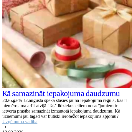
Kā samazināt iepakojuma daudzumu
2026.gada 12.augustā spēkā stāsies jaunā Iepakojuma regula, kas ir
piemērojama arī Latvijā. Tajā līdztekus citiem nosacījumiem ir
ietverta prasība samazināt izmantotā iepakojuma daudzumu. Kā
uzņēmumi jau tagad var būtiski ierobežot iepakojuma apjomu?
Uzņēmuma vadība
•