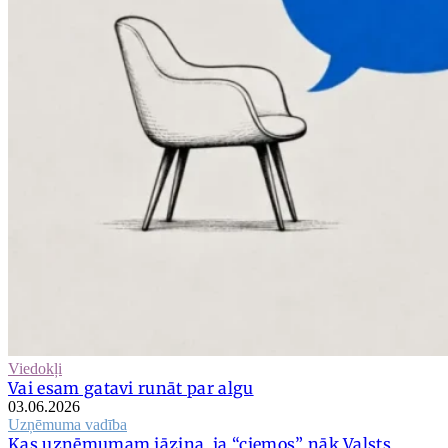
Viedokļi
Vai esam gatavi runāt par algu
03.06.2026
Uzņēmuma vadība
Kas uzņēmumam jāzina, ja “ciemos” nāk Valsts