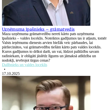
Uzņēmuma īpašnieks – grāmatvedis
Maza uzņēmuma grāmatvedību nereti kārto pats uzņēmuma
īpašnieks – valdes loceklis. Noteiktos gadījumos tas ir atļauts, tomēr
Valsts ieņēmumu dienests arvien biežāk veic pārbaudes, lai
pārliecinātos, vai grāmatvedību tiešām kārto pats valdes loceklis.
Kuros gadījumos to drīkst darīt, un vai, lūdzot palīdzību savam
radiniekam, ir obligāti jāslēdz līgums un jāmaksā atlīdzība un
nodokļi, ievērojot tirgus cenas?
Dalībnieks un valdes loceklis
•
17.10.2025