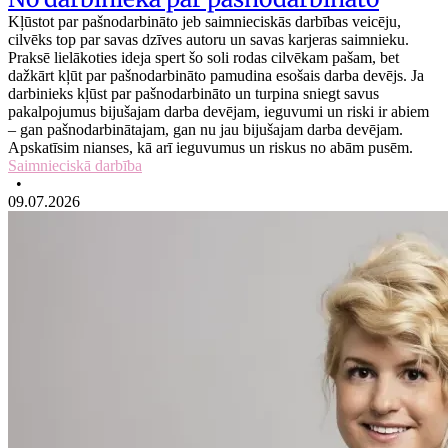
Kļūstot par pašnodarbināto jeb saimnieciskās darbības veicēju,
cilvēks top par savas dzīves autoru un savas karjeras saimnieku.
Praksē lielākoties ideja spert šo soli rodas cilvēkam pašam, bet
dažkārt kļūt par pašnodarbināto pamudina esošais darba devējs. Ja
darbinieks kļūst par pašnodarbināto un turpina sniegt savus
pakalpojumus bijušajam darba devējam, ieguvumi un riski ir abiem
– gan pašnodarbinātajam, gan nu jau bijušajam darba devējam.
Apskatīsim nianses, kā arī ieguvumus un riskus no abām pusēm.
Saimnieciskā darbība
•
09.07.2026