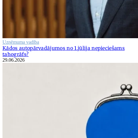
Uzņēmuma vadība
Kādos autopārvadājumos no 1.jūlija nepieciešams
tahogrāfs?
29.06.2026