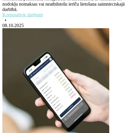
nodokļu nomaksas vai neatbilstošu ierīču lietošana saimnieciskajā
darbībā.
Korporatīvie darījumi
•
08.10.2025