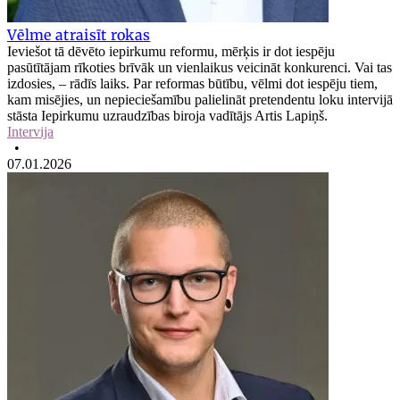
Vēlme atraisīt rokas
Ieviešot tā dēvēto iepirkumu reformu, mērķis ir dot iespēju
pasūtītājam rīkoties brīvāk un vienlaikus veicināt konkurenci. Vai tas
izdosies, – rādīs laiks. Par reformas būtību, vēlmi dot iespēju tiem,
kam misējies, un nepieciešamību palielināt pretendentu loku intervijā
stāsta Iepirkumu uzraudzības biroja vadītājs Artis Lapiņš.
Intervija
•
07.01.2026