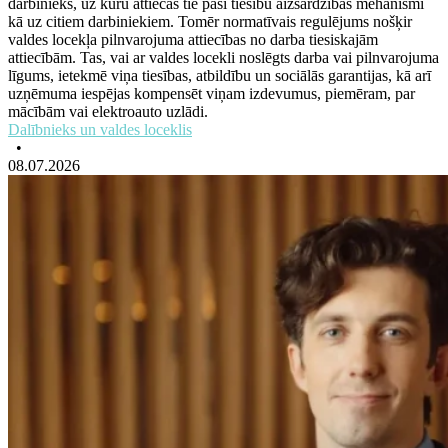
darbinieks, uz kuru attiecas tie paši tiesību aizsardzības mehānismi
kā uz citiem darbiniekiem. Tomēr normatīvais regulējums nošķir
valdes locekļa pilnvarojuma attiecības no darba tiesiskajām
attiecībām. Tas, vai ar valdes locekli noslēgts darba vai pilnvarojuma
līgums, ietekmē viņa tiesības, atbildību un sociālās garantijas, kā arī
uzņēmuma iespējas kompensēt viņam izdevumus, piemēram, par
mācībām vai elektroauto uzlādi.
Dalībnieks un valdes loceklis
•
08.07.2026