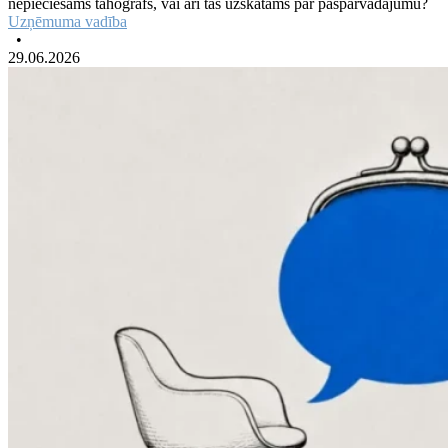
nepieciešams tahogrāfs, vai arī tas uzskatāms par pašpārvadājumu?
Uzņēmuma vadība
•
29.06.2026