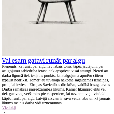
Vai esam gatavi runāt par algu
Pieņemts, ka runāt par algu nav labais tonis, tāpēc jautājumi par
atalgojumu sabiedrībā ierasti tiek apspriesti visai atturīgi. Nereti arī
darba līgumā tiek iekļauts punkts, ka atalgojuma apmēru citiem
izpaust nedrīkst. Tomēr jau tuvākajā nākotnē sagaidāmas izmaiņas,
proti, lai ieviestu Eiropas Savienības direktīvu, valdībā ir sagatavots
Darba samaksas pārredzamības likums. Kamēr likumprojekts vēl
tiek gatavots, vēršamies pie ekspertiem, lai uzzinātu viņu viedokli,
kāpēc runāt par algu Latvijā aizvien ir sava veida tabu un kā jaunais
likums mainīs darba vidi uzņēmumos.
Viedokļi
•