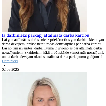
Ja darbinieks pārkāpj attālinātā darba kārtību
Lai gan attālinātais darbs sniedz priekšrocības gan darbiniekiem, gan
darba devējiem, praksē nereti rodas domstarpības par darba kārtību.
Lai no tām izvairītos, darba līgumā ir jāvienojas par attālinātā darba
nosacījumiem. Skaidrojam, kādi ir būtiskākie vienošanās nosacījumi,
un kā darba devējam rīkoties attālinātā darba pārkāpumu gadījumā!
Darbinieki
•
02.09.2025