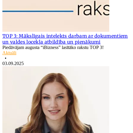
TOP 3: Mākslīgais intelekts darbam ar dokumentiem
un valdes locekļa atbildība un pienākumi
Piedāvājam augusta “iBizness” lasītāko rakstu TOP 3!
Aktuāli
•
03.09.2025