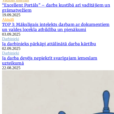
Vadības sistēmas
“Excellent Portāls” – darbs kustībā arī vadītājiem un
grāmatvežiem
19.09.2025
Aktuāli
TOP 3: Mākslīgais intelekts darbam ar dokumentiem
un valdes locekļa atbildība un pienākumi
03.09.2025
Darbinieki
Ja darbinieks pārkāpj attālinātā darba kārtību
02.09.2025
Darbinieki
Ja darba devējs nepiekrīt svarīgajam iemeslam
uzteikumā
22.08.2025