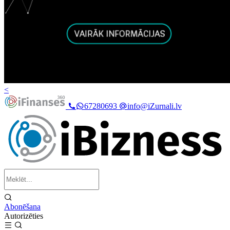
<
67280693
info@iZurnali.lv
Abonēšana
Autorizēties