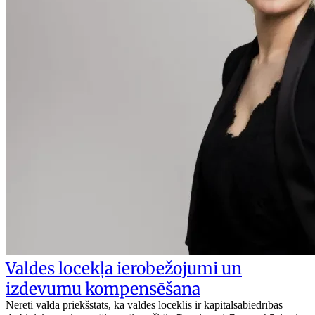
Valdes locekļa ierobežojumi un
izdevumu kompensēšana
Nereti valda priekšstats, ka valdes loceklis ir kapitālsabiedrības