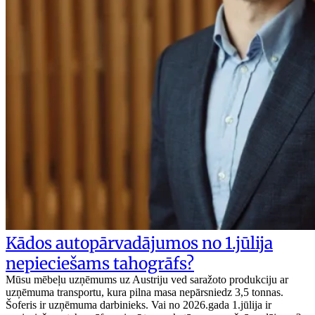
Kādos autopārvadājumos no 1.jūlija
nepieciešams tahogrāfs?
Mūsu mēbeļu uzņēmums uz Austriju ved saražoto produkciju ar
uzņēmuma transportu, kura pilna masa nepārsniedz 3,5 tonnas.
Šoferis ir uzņēmuma darbinieks. Vai no 2026.gada 1.jūlija ir