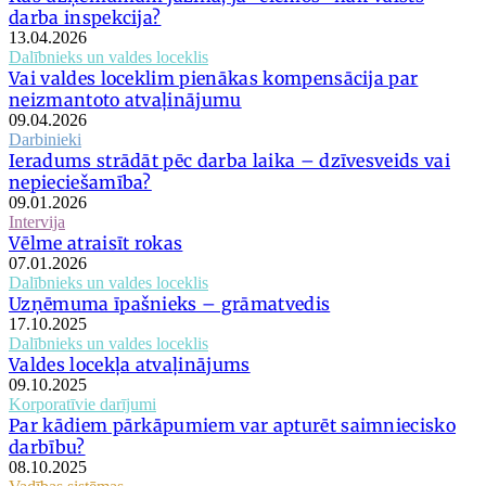
darba inspekcija?
13.04.2026
Dalībnieks un valdes loceklis
Vai valdes loceklim pienākas kompensācija par
neizmantoto atvaļinājumu
09.04.2026
Darbinieki
Ieradums strādāt pēc darba laika – dzīvesveids vai
nepieciešamība?
09.01.2026
Intervija
Vēlme atraisīt rokas
07.01.2026
Dalībnieks un valdes loceklis
Uzņēmuma īpašnieks – grāmatvedis
17.10.2025
Dalībnieks un valdes loceklis
Valdes locekļa atvaļinājums
09.10.2025
Korporatīvie darījumi
Par kādiem pārkāpumiem var apturēt saimniecisko
darbību?
08.10.2025