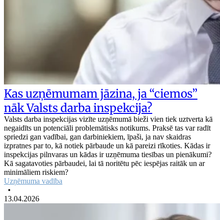
Kas uzņēmumam jāzina, ja “ciemos”
nāk Valsts darba inspekcija?
Valsts darba inspekcijas vizīte uzņēmumā bieži vien tiek uztverta kā
negaidīts un potenciāli problemātisks notikums. Praksē tas var radīt
spriedzi gan vadībai, gan darbiniekiem, īpaši, ja nav skaidras
izpratnes par to, kā notiek pārbaude un kā pareizi rīkoties. Kādas ir
inspekcijas pilnvaras un kādas ir uzņēmuma tiesības un pienākumi?
Kā sagatavoties pārbaudei, lai tā noritētu pēc iespējas raitāk un ar
minimāliem riskiem?
Uzņēmuma vadība
•
13.04.2026