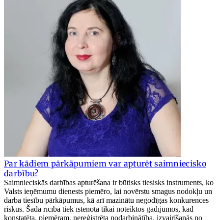
Par kādiem pārkāpumiem var apturēt saimniecisko
darbību?
Saimnieciskās darbības apturēšana ir būtisks tiesisks instruments, ko
Valsts ieņēmumu dienests piemēro, lai novērstu smagus nodokļu un
darba tiesību pārkāpumus, kā arī mazinātu negodīgas konkurences
riskus. Šāda rīcība tiek īstenota tikai noteiktos gadījumos, kad
konstatēta, piemēram, nereģistrēta nodarbinātība, izvairīšanās no