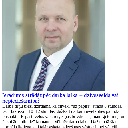
Ieradums strādāt pēc darba laika – dzīvesveids vai
nepieciešamība?
Darba tirgū bieži dzirdams, ka cilvēki “uz papīra” strādā 8 stundas,
taču faktiski – 10–12 stundas, dažkārt darbam ievelkoties pat līdz
pusnaktij. E-pasti vēlos vakaros, ziņas brīvdienās, mainīgi termiņi un
“tikai ātra atbilde” komandai vēl pēc darba laika. Dažiem tā šķiet
normāla ikdiena, citi tajā saskata izdegšanas vēstnesi, bet vēl citi –