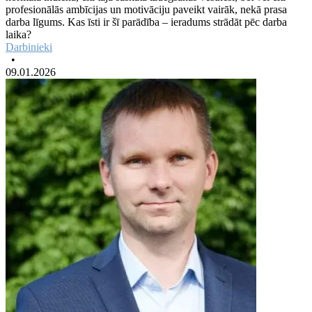
profesionālās ambīcijas un motivāciju paveikt vairāk, nekā prasa
darba līgums. Kas īsti ir šī parādība – ieradums strādāt pēc darba
laika?
Darbinieki
•
09.01.2026