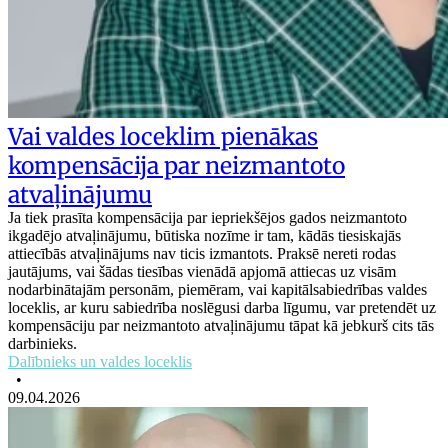
Vai valdes loceklim pienākas
kompensācija par neizmantoto
atvaļinājumu
Ja tiek prasīta kompensācija par iepriekšējos gados neizmantoto
ikgadējo atvaļinājumu, būtiska nozīme ir tam, kādās tiesiskajās
attiecībās atvaļinājums nav ticis izmantots. Praksē nereti rodas
jautājums, vai šādas tiesības vienādā apjomā attiecas uz visām
nodarbinātajām personām, piemēram, vai kapitālsabiedrības valdes
loceklis, ar kuru sabiedrība noslēgusi darba līgumu, var pretendēt uz
kompensāciju par neizmantoto atvaļinājumu tāpat kā jebkurš cits tās
darbinieks.
Dalībnieks un valdes loceklis
•
09.04.2026