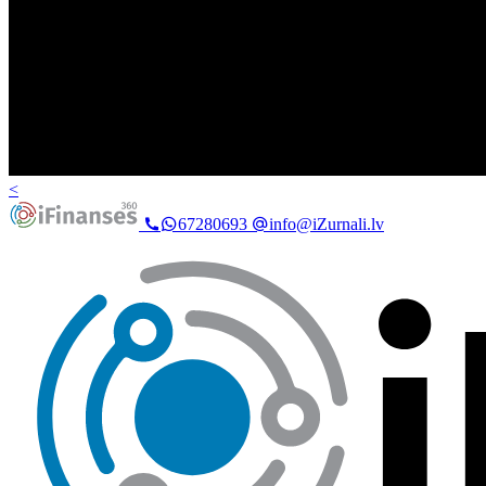
<
67280693
info@iZurnali.lv