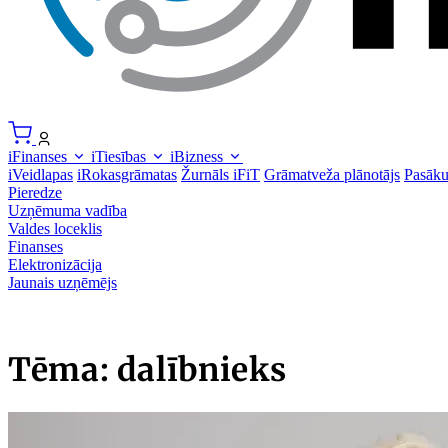
iFinanses
iTiesības
iBizness
iVeidlapas
iRokasgrāmatas
Žurnāls iFiT
Grāmatveža plānotājs
Pasāk
Pieredze
Uzņēmuma vadība
Valdes loceklis
Finanses
Elektronizācija
Jaunais uzņēmējs
Tēma: dalībnieks