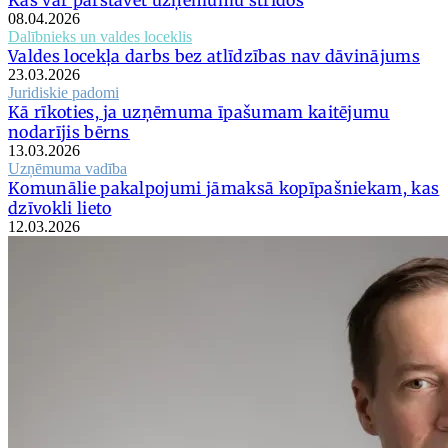
08.04.2026
Dalībnieks un valdes loceklis
Valdes locekļa darbs bez atlīdzības nav dāvinājums
23.03.2026
Juridiskie padomi
Kā rīkoties, ja uzņēmuma īpašumam kaitējumu
nodarījis bērns
13.03.2026
Uzņēmuma vadība
Komunālie pakalpojumi jāmaksā kopīpašniekam, kas
dzīvokli lieto
12.03.2026