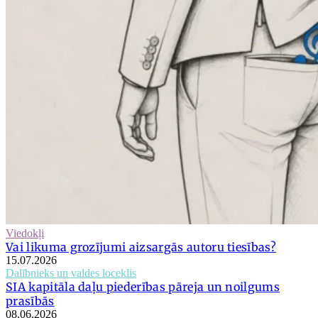
Viedokļi
Vai likuma grozījumi aizsargās autoru tiesības?
15.07.2026
Dalībnieks un valdes loceklis
SIA kapitāla daļu piederības pāreja un noilgums
prasībās
08.06.2026