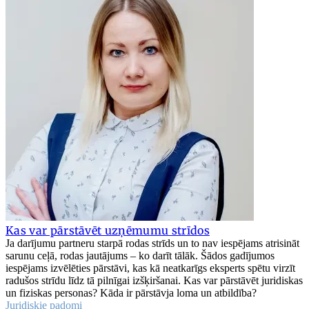
Kas var pārstāvēt uzņēmumu strīdos
Ja darījumu partneru starpā rodas strīds un to nav iespējams atrisināt
sarunu ceļā, rodas jautājums – ko darīt tālāk. Šādos gadījumos
iespējams izvēlēties pārstāvi, kas kā neatkarīgs eksperts spētu virzīt
radušos strīdu līdz tā pilnīgai izšķiršanai. Kas var pārstāvēt juridiskas
un fiziskas personas? Kāda ir pārstāvja loma un atbildība?
Juridiskie padomi