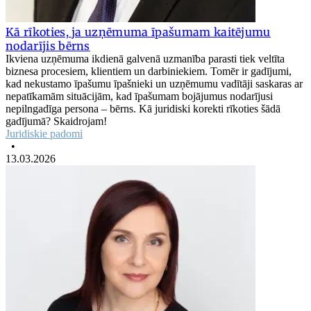
Kā rīkoties, ja uzņēmuma īpašumam kaitējumu
nodarījis bērns
Ikviena uzņēmuma ikdienā galvenā uzmanība parasti tiek veltīta
biznesa procesiem, klientiem un darbiniekiem. Tomēr ir gadījumi,
kad nekustamo īpašumu īpašnieki un uzņēmumu vadītāji saskaras ar
nepatīkamām situācijām, kad īpašumam bojājumus nodarījusi
nepilngadīga persona – bērns. Kā juridiski korekti rīkoties šādā
gadījumā? Skaidrojam!
Juridiskie padomi
•
13.03.2026