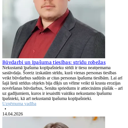
Būvdarbi un īpašuma tiesības: strīdu robežas
Nekustamā īpašuma kopīpašnieku strīdi ir tiesu neatņemama
sastāvdaļa. Šoreiz izskatām strīdu, kurā vienas personas tiesības
veikt būvdarbus sadūrās ar citas personas īpašuma tiesībām. Lai arī
šajā lietā strīdus objekts bija dīķis un vēlme veikt tā krasta erozijas
novēršanas būvdarbus, Senāta spriedums ir attiecināms plašāk – arī
uz gadījumiem, kuros ir iesaistīti vairāku nekustamo īpašumu
īpašnieki, kā arī nekustamā īpašuma kopīpašnieki.
Uzņēmuma vadība
•
14.04.2026