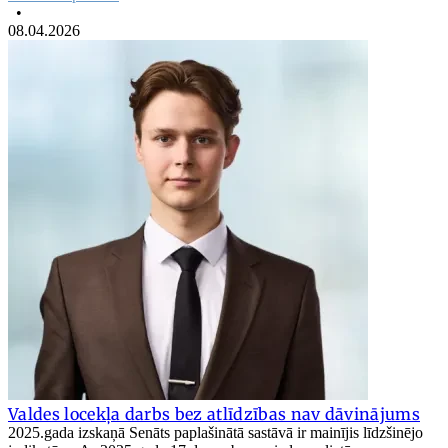
•
08.04.2026
Valdes locekļa darbs bez atlīdzības nav dāvinājums
2025.gada izskaņā Senāts paplašinātā sastāvā ir mainījis līdzšinējo