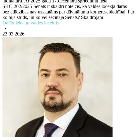
judikatūru. Ar 2025.gada 17.decembra spriedumu lietā
SKC‑202/2025 Senāts ir skaidri noteicis, ka valdes locekļa darbs
bez atlīdzības nav uzskatāms par dāvinājumu komercsabiedrībai. Par
ko bija strīds, un ko vēl secināja Senāts? Skaidrojam!
Dalībnieks un valdes loceklis
•
23.03.2026