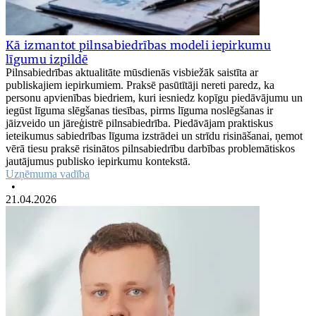
Kā izmantot pilnsabiedrības modeli iepirkumu
līgumu izpildē
Pilnsabiedrības aktualitāte mūsdienās visbiežāk saistīta ar
publiskajiem iepirkumiem. Praksē pasūtītāji nereti paredz, ka
personu apvienības biedriem, kuri iesniedz kopīgu piedāvājumu un
iegūst līguma slēgšanas tiesības, pirms līguma noslēgšanas ir
jāizveido un jāreģistrē pilnsabiedrība. Piedāvājam praktiskus
ieteikumus sabiedrības līguma izstrādei un strīdu risināšanai, ņemot
vērā tiesu praksē risinātos pilnsabiedrību darbības problemātiskos
jautājumus publisko iepirkumu kontekstā.
Uzņēmuma vadība
•
21.04.2026