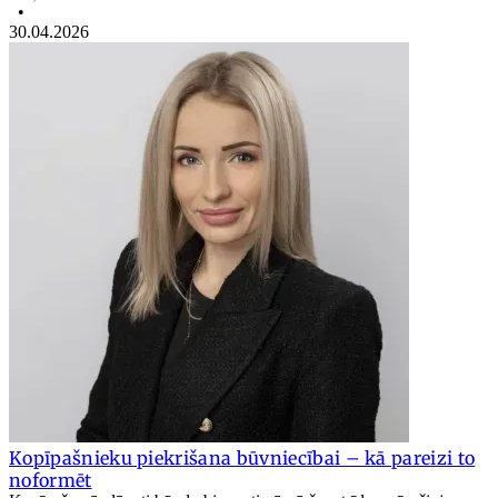
•
30.04.2026
Kopīpašnieku piekrišana būvniecībai – kā pareizi to
noformēt