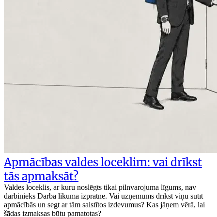
Apmācības valdes loceklim: vai drīkst
tās apmaksāt?
Valdes loceklis, ar kuru noslēgts tikai pilnvarojuma līgums, nav
darbinieks Darba likuma izpratnē. Vai uzņēmums drīkst viņu sūtīt
apmācībās un segt ar tām saistītos izdevumus? Kas jāņem vērā, lai
šādas izmaksas būtu pamatotas?