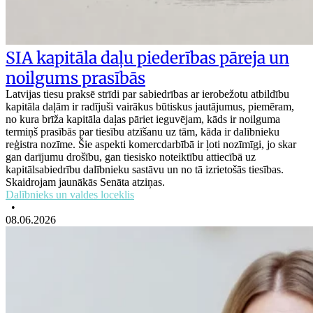
SIA kapitāla daļu piederības pāreja un
noilgums prasībās
Latvijas tiesu praksē strīdi par sabiedrības ar ierobežotu atbildību
kapitāla daļām ir radījuši vairākus būtiskus jautājumus, piemēram,
no kura brīža kapitāla daļas pāriet ieguvējam, kāds ir noilguma
termiņš prasībās par tiesību atzīšanu uz tām, kāda ir dalībnieku
reģistra nozīme. Šie aspekti komercdarbībā ir ļoti nozīmīgi, jo skar
gan darījumu drošību, gan tiesisko noteiktību attiecībā uz
kapitālsabiedrību dalībnieku sastāvu un no tā izrietošās tiesības.
Skaidrojam jaunākās Senāta atziņas.
Dalībnieks un valdes loceklis
•
08.06.2026