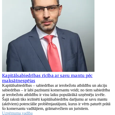
Kapitālsabiedrības rīcība ar savu mantu pēc
maksātnespējas
Kapitālsabiedrības – sabiedrības ar ierobežotu atbildību un akciju
sabiedrības – ir labi pazīstami komersantu veidi; no tiem sabiedrība
ar ierobežotu atbildību ir visu laiku populārākā uzņēmēju izvēle.
Šajā rakstā tiks iezīmēti kapitālsabiedrību darījumu ar savu mantu
(aktīviem) potenciālie problēmjautājumi, kurus ir vērts paturēt prātā
šo komersantu vadītājiem, grāmatvežiem un juristiem.
Uzņēmuma vadība