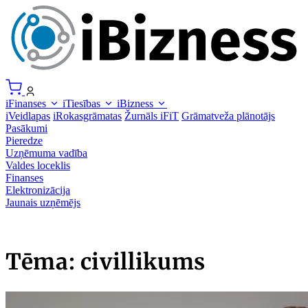
iFinanses
iTiesības
iBizness
iVeidlapas
iRokasgrāmatas
Žurnāls iFiT
Grāmatveža plānotājs
Pasākumi
Pieredze
Uzņēmuma vadība
Valdes loceklis
Finanses
Elektronizācija
Jaunais uzņēmējs
Tēma: civillikums