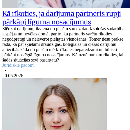
Kā rīkoties, ja darījuma partneris rupji
pārkāpj līguma nosacījumus
Slēdzot darījumu, ikviena no pusēm saredz daudzsološas sadarbības
iespējas un nevēlas domāt par to, ka partneris varētu rīkoties
negodprātīgi un neievērot pielīgtās vienošanās. Tomēr tiesu prakse
rāda, ka pat šķietami draudzīgās, koleģiālās un ciešās darījumu
attiecībās kāda no pusēm mēdz rīkoties neparedzami un būtiski
pārkāpt noslēgtā līguma nosacījumus. Kā uzņēmumam rīkoties, lai
šādās situācijās sevi pasargātu?
Juridiskie padomi
•
20.05.2026