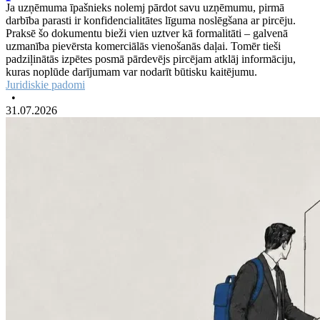
Ja uzņēmuma īpašnieks nolemj pārdot savu uzņēmumu, pirmā
darbība parasti ir konfidencialitātes līguma noslēgšana ar pircēju.
Praksē šo dokumentu bieži vien uztver kā formalitāti – galvenā
uzmanība pievērsta komerciālās vienošanās daļai. Tomēr tieši
padziļinātās izpētes posmā pārdevējs pircējam atklāj informāciju,
kuras noplūde darījumam var nodarīt būtisku kaitējumu.
Juridiskie padomi
•
31.07.2026