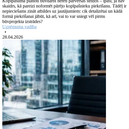
Kopīpašumā plānoti būvdarbi nereti pārvēršas strīdos – īpaši, ja nav
skaidrs, kā pareizi noformēt pārējo kopīpašnieku piekrišanu. Tādēļ ir
nepieciešams zināt atbildes uz jautājumiem: cik detalizētai un kādā
formā piekrišanai jābūt, kā arī, vai to var sniegt vēl pirms
būvprojekta izstrādes?
Uzņēmuma vadība
•
28.04.2026