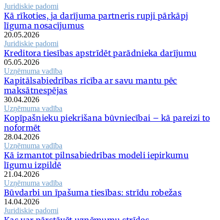
Juridiskie padomi
Kā rīkoties, ja darījuma partneris rupji pārkāpj
līguma nosacījumus
20.05.2026
Juridiskie padomi
Kreditora tiesības apstrīdēt parādnieka darījumu
05.05.2026
Uzņēmuma vadība
Kapitālsabiedrības rīcība ar savu mantu pēc
maksātnespējas
30.04.2026
Uzņēmuma vadība
Kopīpašnieku piekrišana būvniecībai – kā pareizi to
noformēt
28.04.2026
Uzņēmuma vadība
Kā izmantot pilnsabiedrības modeli iepirkumu
līgumu izpildē
21.04.2026
Uzņēmuma vadība
Būvdarbi un īpašuma tiesības: strīdu robežas
14.04.2026
Juridiskie padomi
Kas var pārstāvēt uzņēmumu strīdos