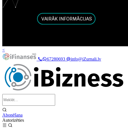
<
67280693
info@iZurnali.lv
Abonēšana
Autorizēties