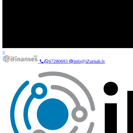
<
67280693
info@iZurnali.lv