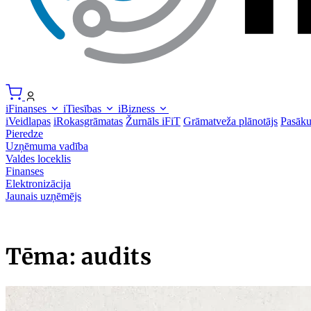
iFinanses
iTiesības
iBizness
iVeidlapas
iRokasgrāmatas
Žurnāls iFiT
Grāmatveža plānotājs
Pasāk
Pieredze
Uzņēmuma vadība
Valdes loceklis
Finanses
Elektronizācija
Jaunais uzņēmējs
Tēma: audits