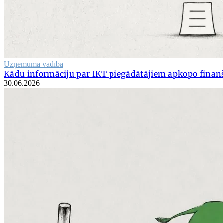
Uzņēmuma vadība
Kādu informāciju par IKT piegādātājiem apkopo finanš
30.06.2026