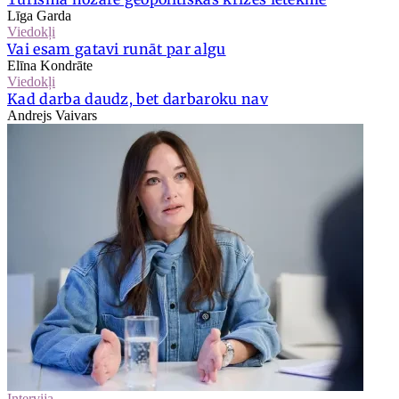
Līga Garda
Viedokļi
Vai esam gatavi runāt par algu
Elīna Kondrāte
Viedokļi
Kad darba daudz, bet darbaroku nav
Andrejs Vaivars
Intervija