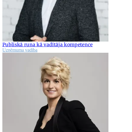
Publiskā runa kā vadītāja kompetence
Uzņēmuma vadība