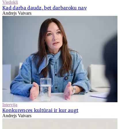
Viedokļi
Kad darba daudz, bet darbaroku nav
Andrejs Vaivars
Intervija
Konkurences kultūrai ir kur augt
Andrejs Vaivars