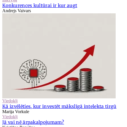
Konkurences kultūrai ir kur augt
Andrejs Vaivars
Viedokļi
Kā izvēlēties, kur investēt mākslīgā intelekta tirgū
Marija Vorkule
Viedokļi
Jā vai nē ārpakalpojumam?