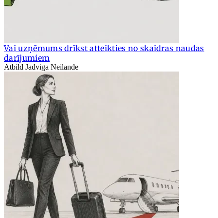
Vai uzņēmums drīkst atteikties no skaidras naudas
darījumiem
Atbild Jadviga Neilande