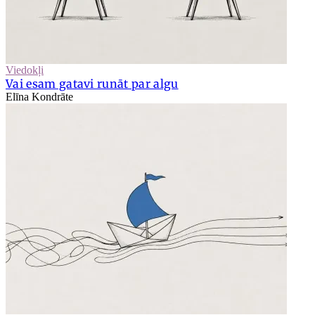
Viedokļi
Vai esam gatavi runāt par algu
Elīna Kondrāte