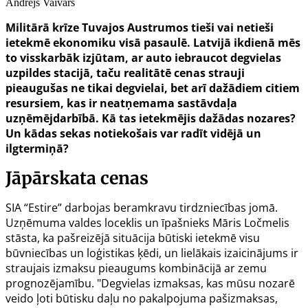
Andrejs Vaivars
Militārā krīze Tuvajos Austrumos tieši vai netieši
ietekmē ekonomiku visā pasaulē. Latvijā ikdienā mēs
to visskarbāk izjūtam, ar auto iebraucot degvielas
uzpildes stacijā, taču realitātē cenas strauji
pieaugušas ne tikai degvielai, bet arī dažādiem citiem
resursiem, kas ir neatņemama sastāvdaļa
uzņēmējdarbībā. Kā tas ietekmējis dažādas nozares?
Un kādas sekas notiekošais var radīt vidējā un
ilgtermiņā?
Jāpārskata cenas
SIA “Estire” darbojas beramkravu tirdzniecības jomā.
Uzņēmuma valdes loceklis un īpašnieks Māris Ločmelis
stāsta, ka pašreizējā situācija būtiski ietekmē visu
būvniecības un loģistikas ķēdi, un lielākais izaicinājums ir
straujais izmaksu pieaugums kombinācijā ar zemu
prognozējamību. "Degvielas izmaksas, kas mūsu nozarē
veido ļoti būtisku daļu no pakalpojuma pašizmaksas,