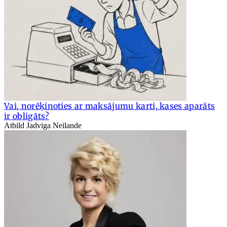
Vai, norēķinoties ar maksājumu karti, kases aparāts
ir obligāts?
Atbild Jadviga Neilande