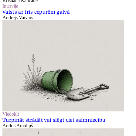
Kristiāna Rancāne
Intervija
Valsts ar trīs cepurēm galvā
Andrejs Vaivars
Viedokļi
Turpināt strādāt vai slēgt ciet saimniecību
Andris Amoliņš