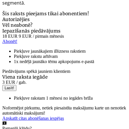
segmentā.
Šis raksts pieejams tikai abonentiem!
Autorizējies
Vēl neabonē?
Iepazīšanās piedāvājums
18 EUR
9 EUR
/ pirmais mēnesis
Abonēt!
Piekļuve jaunākajiem iBizness rakstiem
Piekļuve rakstu arhīvam
1x nedēļā jaunāko tēmu apkopojums e-pastā
Piedāvājums spēkā jauniem klientiem
Viena raksta iegāde
3 EUR
/ gab.
Lasīt!
Piekļuve rakstam 1 mēnesi no iegādes brīža
Noformējot pirkumu, netiek piesaistīta maksājumu karte un nenotiek
automātiski maksājumi!
Apskatīt citas abonēšanas iespējas
Pamanīji kļūdu?