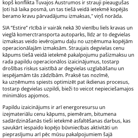
kopš konflikta Tuvajos Austrumos ir strauji pieaugušas
ļoti īsā laika posmā, un tas tiešā veidā ietekmē kopējās
beramo kravu pārvadājumu izmaksas," viņš norāda.
SIA “Estire” rīcībā ir vairāk nekā 30 vienību liels kravas un
vieglā komerctransporta autoparks, līdz ar to degvielas
izmaksas veido ievērojamu daļu no uzņēmuma kopējām
operacionālajām izmaksām. Straujais degvielas cenu
kāpums tiešā veidā ietekmē pakalpojumu pašizmaksu un
rada papildu operacionālos izaicinājumus, tostarp
drošības riskus saistībā ar degvielas uzglabāšanu un
iespējamām tās zādzībām. Praksē tas nozīmē,
ka uzņēmums spiests optimizēt pat ikdienas procesus,
tostarp degvielas uzpildi, bieži to veicot nepieciešamajos
minimālos apjomos.
Papildu izaicinājums ir arī energoresursu un
izejmateriālu cenu kāpums, piemēram, bitumena
sadārdzināšanās tieši ietekmē asfaltēšanas darbus, kas
savukārt iespaido kopējo būvniecības aktivitāti un
pieprasījumu arī pēc mūsu pakalpojumiem šajā