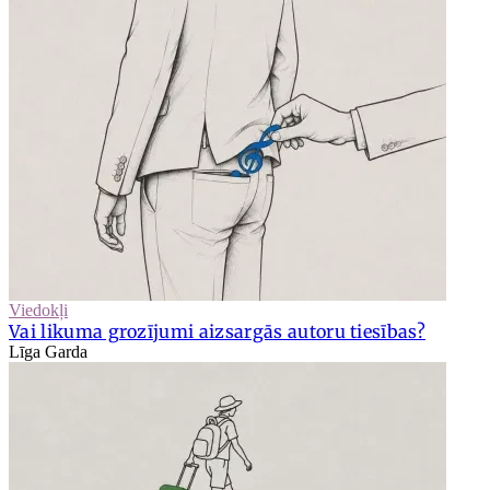
Viedokļi
Vai likuma grozījumi aizsargās autoru tiesības?
Līga Garda