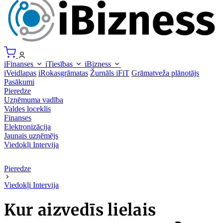
iFinanses
iTiesības
iBizness
iVeidlapas
iRokasgrāmatas
Žurnāls iFiT
Grāmatveža plānotājs
Pasākumi
Pieredze
Uzņēmuma vadība
Valdes loceklis
Finanses
Elektronizācija
Jaunais uzņēmējs
Viedokļi
Intervija
Pieredze
Viedokļi
Intervija
Kur aizvedīs lielais