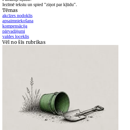
Iezīmē tekstu un spied "ziņot par kļūdu".
Tēmas
akcīzes nodoklis
apsaimniekošana
kompensācija
pārvadājumi
valdes loceklis
Vēl no šīs rubrikas