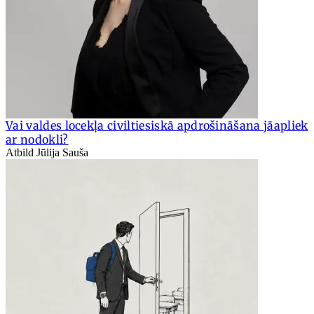
Vai valdes locekļa civiltiesiskā apdrošināšana jāapliek
ar nodokli?
Atbild Jūlija Sauša