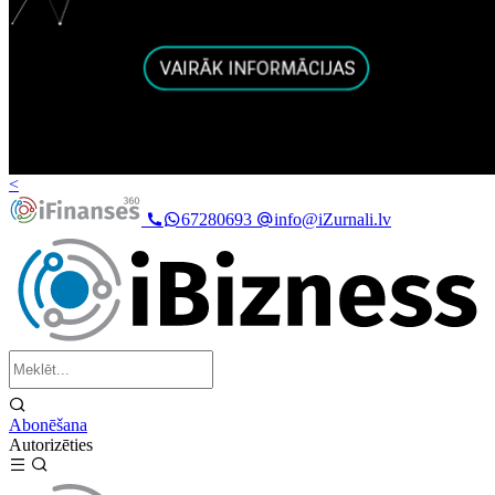
<
67280693
info@iZurnali.lv
Abonēšana
Autorizēties