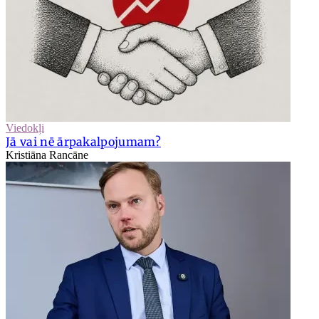
Viedokļi
Jā vai nē ārpakalpojumam?
Kristiāna Rancāne