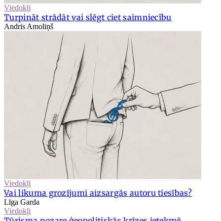
Viedokļi
Turpināt strādāt vai slēgt ciet saimniecību
Andris Amoliņš
Viedokļi
Vai likuma grozījumi aizsargās autoru tiesības?
Līga Garda
Viedokļi
Tūrisma nozare ģeopolitiskās krīzes ietekmē